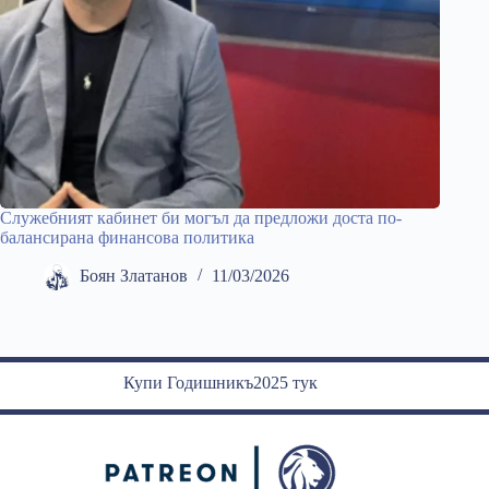
Служебният кабинет би могъл да предложи доста по-
балансирана финансова политика
Боян Златанов
11/03/2026
Купи Годишникъ2025 тук