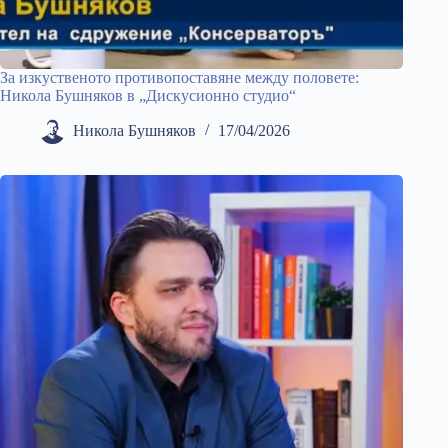
За изкуственото противопоставяне между половете:
Никола Бушняков в „Дискусионно студио“
Никола Бушняков
17/04/2026