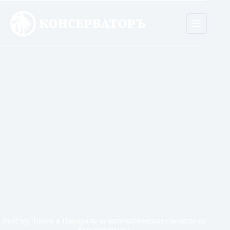
Skip
to
content
Лъчезар Томов в Панорама за математическите модели на
Коронакризата