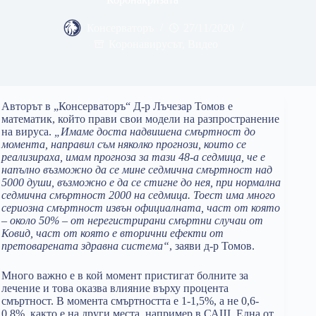
Консерваторъ
27/11/2020
Коронавирусът
,
Видео
Авторът в „Консерваторъ“ Д-р Лъчезар Томов е
математик, който прави свои модели на разпространение
на вируса.
„Имаме доста надвишена смъртност до
момента, направил съм няколко прогнози, които се
реализираха, имам прогноза за тази 48-а седмица, че е
напълно възможно да се мине седмична смъртност над
5000 души, възможно е да се стигне до нея, при нормална
седмична смъртност 2000 на седмица. Тоест има много
сериозна смъртност извън официалната, част от която
– около 50% – от нерегистрирани смъртни случаи от
Ковид, част от която е вторични ефекти от
претоварената здравна система“
, заяви д-р Томов.
Много важно е в кой момент пристигат болните за
лечение и това оказва влияние върху процента
смъртност. В момента смъртността е 1-1,5%, а не 0,6-
0,8%, както е на други места, например в САЩ. Една от