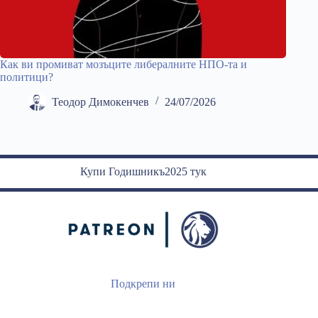
Как ви промиват мозъците либералните НПО-та и
политици?
Теодор Димокенчев
24/07/2026
Купи Годишникъ2025 тук
Подкрепи ни