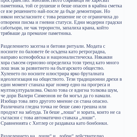
пространство. Мнозинството софиянци не харесват
паметника, той се рушеше и беше опасен в крайна сметка
се взе решението най-после да бъде демонтиран. Но
някои несъгласните с това решение не се ограничиха до
отворени писма и гневни статуси. Едни модерни градски
саботьори, не чак терористи, запалиха крана, който
трябваше да премахне паметника.
Разделението засегна и битови ритуали. Модата с
носиите по баловете бе осъдена като ретроградна,
направо ксенофобска и националистическа. Някакви
хора съвсем сериозно определиха този тренд като много
лош знак за развитието на българското общество.
Хуленето по носиите илюстрира ярко бруталната
идеологизация на обществото. Тези традиционни дрехи в
един момент станаха враг номер едно на прогреса и
мултикултурализма. Около това се вдигна толкова шум,
че дори Валери Симеoнов не би могъл да го намали.
Изобщо това лято другото мнение си стана опасно.
Различната гледна точка не беше само грешна или
продукт на заблуда. Тя беше „лоша“ и хората, които не са
съгласни с това автоматично ставаха „лоши“.
Сравненията с Хитлер се раздаваха като бонбонки.
Разделението на „лоши“ и „добри“ действително