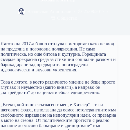
Владислав Апостолов
25/08/2017
Общество
Лятото на 2017-а бавно отплува в историята като период
на пределна и поголовна поляризация. Не само
политическа, но още битова и културна. Горещината
създаде прекрасна среда за стихийни социални разломи и
барикадиране зад предварително изградени
идеологически и вкусови укрепления.
Това е лятото, в което различното мнение не беше просто
глупаво и неуместно (както винаги), а направо бе
„ъпгрейднато“ до нацизъм и ебола едновременно.
„Всеки, който не е съгласен с мен, е Хитлер“ – тази
шеговита фраза, използвана да осмее нетолерантните към
свободното изразяване на непопулярни идеи, се превърна
в мото на сезона. От политическите протести с реално
насилие до масово блокиране и „рипортване“ във