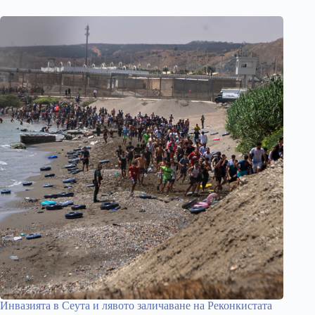
Инвазията в Сеута и лявото заличаване на Реконкистата