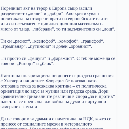
Поредният акт на терор в Европа също засили
разделението „лоши“ и „добри“. Ако критикуваш
политиката на отворени врати на европейските елити
или си несъгласен с цивилизационния мазохизъм на
много от т.нар. „либерали“, то ти задължително си „лош“.
Ти си „расист“, „ксенофоб“, „хомофоб“, „трансфоб“,
„тръмпанар“, „путиноид“ и долен „орбанист“.
Ти просто си „фашуга“ и „фаражист“. С теб не може да се
говори. „Рипорт“ и „блок“.
Лятото на поляризацията ни донесе свръхдоза сравнения
с Хитлер и нацистите. Фюрерът бе ползван като
отправна точка за всякаква критика – от политическа
ориентация до вкус за музика или градска среда. Дори
сравнително тривиалните различия в спора „за и против“
паветата се превърна във война на думи и виртуално
замеряне с камъни.
Да не говорим за драмата с паметника на НДК, която се
пренесе от социалните мрежи в материалното