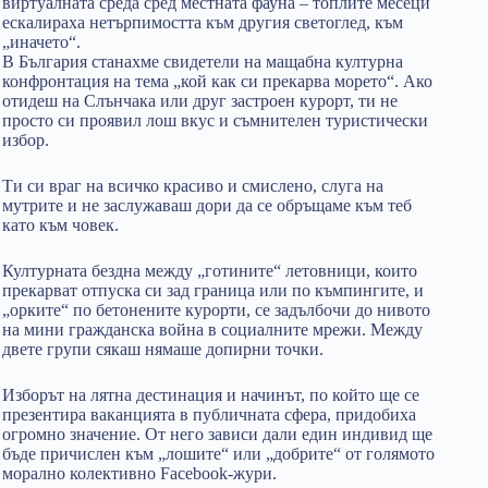
виртуалната среда сред местната фауна – топлите месеци
ескалираха нетърпимостта към другия светоглед, към
„иначето“.
В България станахме свидетели на мащабна културна
конфронтация на тема „кой как си прекарва морето“. Ако
отидеш на Слънчака или друг застроен курорт, ти не
просто си проявил лош вкус и съмнителен туристически
избор.
Ти си враг на всичко красиво и смислено, слуга на
мутрите и не заслужаваш дори да се обръщаме към теб
като към човек.
Културната бездна между „готините“ летовници, които
прекарват отпуска си зад граница или по къмпингите, и
„орките“ по бетонените курорти, се задълбочи до нивото
на мини гражданска война в социалните мрежи. Между
двете групи сякаш нямаше допирни точки.
Изборът на лятна дестинация и начинът, по който ще се
презентира ваканцията в публичната сфера, придобиха
огромно значение. От него зависи дали един индивид ще
бъде причислен към „лошите“ или „добрите“ от голямото
морално колективно Facebook-жури.