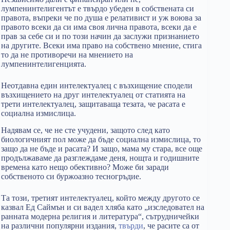
лумпенинтелигентът е твърдо убеден в собствената си
правота, въпреки че по душа е релативист и уж воюва за
правото всеки да си има своя лична правота, всеки да е
прав за себе си и по този начин да заслужи признанието
на другите. Всеки има право на собствено мнение, стига
то да не противоречи на мнението на
лумпенинтелигенцията.
Неотдавна един интелектуалец с възхищение сподели
възхищението на друг интелектуалец от статията на
трети интелектуалец, защитаваща тезата, че расата е
социална измислица.
Надявам се, че не сте учудени, защото след като
биологичният пол може да бъде социална измислица, то
защо да не бъде и расата? И защо, мама му стара, все още
продължаваме да разглеждаме деня, нощта и годишните
времена като нещо обективно? Може би заради
собственото си буржоазно тесногръдие.
Та този, третият интелектуалец, който между другото се
казвал Ед Саймън и си вадел хляба като „изследовател на
ранната модерна религия и литература“, сътрудничейки
на различни популярни издания,
твърди
, че расите са от