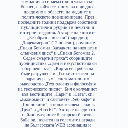
компания и се заема с консултантски
бизнес, с който се занимава и до днес
предимно в областта на медиите и
политическото позициониране. През
последните години поддържа собствени
публицистични рубрики в печатни и
интернет издания. Автор е на книгите
„Безобразна поезия“ (пародия);
„Додекамерон“ (12 новели), романите
„Янаки Богомил. Загадката на иконата и
слънчевия диск“ и „Янаки Богомил 2.
Седем смъртни гряха“; сборниците
публицистика „Дзен и изкуството да си
обършеш гъза“, „Картаген трябва да
бъде разрушен“ и „Тънкият гласец на
здравия разум“; систематичното
ръководство „Технология и философия
на творческото писне“. Бил е колумнист
във вестниците „Пари“ и „Сега“, сп.
„Економист“ и сайтовете „Уеб кафе“ и
„Топ новини“, а понастоящем – във в.
„Труд“ и „Нюз БГ“. Автор е на един от
най-популярните български блогове
Sulla.bg, носител на големите награди
на Българската WEB асоциация и