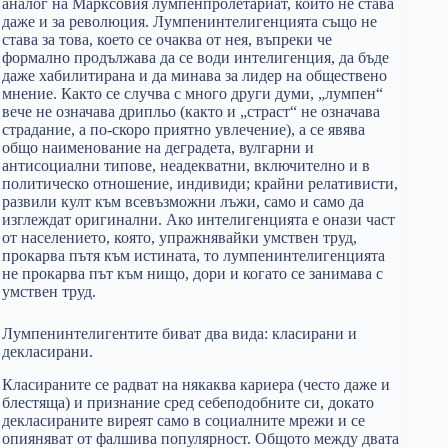
аналог на Марксовия лумпенпролетариат, който не става
даже и за революция. Лумпенинтелигенцията също не
става за това, което се очаква от нея, въпреки че
формално продължава да се води интелигенция, да бъде
даже хабилитирана и да минава за лидер на обществено
мнение. Както се случва с много други думи, „лумпен“
вече не означава дрипльо (както и „страст“ не означава
страдание, а по-скоро приятно увлечение), а се явява
общо наименование на деградета, вулгарни и
антисоциални типове, неадекватни, включително и в
политическо отношение, индивиди; крайни релативисти,
развили култ към всевъзможни лъжи, само и само да
изглеждат оригинални. Ако интелигенцията е онази част
от населението, която, упражнявайки умствен труд,
прокарва пътя към истината, то лумпенинтелигенцията
не прокарва път към нищо, дори и когато се занимава с
умствен труд.
Лумпенинтелигентите биват два вида: класирани и
декласирани.
Класираните се радват на някаква кариера (често даже и
блестяща) и признание сред себеподобните си, докато
декласираните виреят само в социалните мрежи и се
опияняват от фалшива популярност. Общото между двата