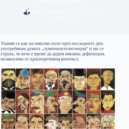
Иван Стамболов
09/05/2021
Общество
Улавям се как на няколко пъти през последните дни
употребявам думата „лумпенинтелигенция“ и ми се
струва, че вече е време да дадем някаква дефиниция,
независимо от красноречивия контекст.