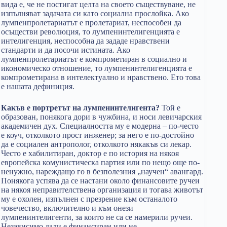
вида е, че не постигат целта на своето съществуване, не
изпълняват задачата си като социална прослойка. Ако
лумпенпролетариатът е пролетариат, неспособен да
осъществи революция, то лумпенинтелигенцията е
интелигенция, неспособна да зададе нравствени
стандарти и да посочи истината. Ако
лумпенпролетариатът е компрометиран в социално и
икономическо отношение, то лумпенинтелигенцията е
компрометирана в интелектуално и нравствено. Ето това
е нашата дефиниция.
Какъв е портретът на лумпенинтелигента?
Той е
образован, понякога дори в чужбина, и носи левичарския
академичен дух. Специалността му е модерна – по-често
е коуч, отколкото прост инженер; за него е по-достойно
да е социален антрополог, отколкото някакъв си лекар.
Често е хабилитиран, доктор е по история на някоя
европейска комунистическа партия или по нещо още по-
ненужно, нареждащо го в безполезния „научен“ авангард.
Понякога успява да се настани около финансовите ручеи
на някоя неправителствена организация и тогава животът
му е охолен, изпълнен с презрение към останалото
човечество, включително и към онези
лумпенинтелигенти, за които не са се намерили ручеи.
Независимо дали е финансиран или не,