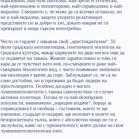
образовани, най-чувствителни, най-зрели естетически,
най-оригинални и неповторими, най-справедливи и най-
морални. Смешното е, че може да са всичко останало, но
не и най-морални, защото упорито релативират
представите си за добро и зло, докато накрая не ги
превърнат в нещо съвсем непотребно.
Често се гордеят с някакъв свой „аристократизъм“. Те
били градската интелигенция, генетичните носители на
градската култура, макар цървулите на дядо им все още да
се подмятат на тавана. Живеят здравословно и това ги
кара да се чувстват като нов, по-съвършен и даже най-
съвършен биологичен вид, с чието появяване любимата
им еволюция е време да спре. Заблуждават се, че са не
само достойни, но и призвани да бъдат лидери на
простолюдието. Особено досадно е когато
лумпенинтелигенти с такова самочувствие се случат
активни политици. Тогава те са най-безобразни
популисти, вманиачени „народни водачи“, борци за
справедливост и свобода – състояния, които те ще
извоюват, създадат и подарят, ще положат в нозете на
безпросветната тълпа, която с абсолютно нищо не ги е
заслужила, камо ли с признателност, която дължи на своя
лумпенинтелигентнски елит.