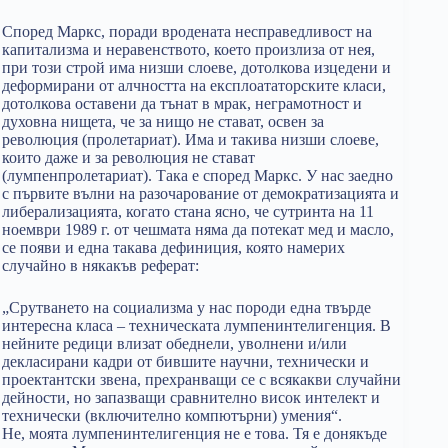
Според Маркс, поради вродената несправедливост на
капитализма и неравенството, което произлиза от нея,
при този строй има низши слоеве, дотолкова изцедени и
деформирани от алчността на експлоататорските класи,
дотолкова оставени да тънат в мрак, неграмотност и
духовна нищета, че за нищо не стават, освен за
революция (пролетариат). Има и такива низши слоеве,
които даже и за революция не стават
(лумпенпролетариат). Така е според Маркс. У нас заедно
с първите вълни на разочарование от демократизацията и
либерализацията, когато стана ясно, че сутринта на 11
ноември 1989 г. от чешмата няма да потекат мед и масло,
се появи и една такава дефиниция, която намерих
случайно в някакъв реферат:
„Срутването на социализма у нас породи една твърде
интересна класа ­– техническата лумпенинтелигенция. В
нейните редици влизат обеднели, уволнени и/или
декласирани кадри от бившите научни, технически и
проектантски звена, прехранващи се с всякакви случайни
дейности, но запазващи сравнително висок интелект и
технически (включително компютърни) умения“.
Не, моята лумпенинтелигенция не е това. Тя е донякъде