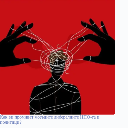
Как ви промиват мозъците либералните НПО-та и
политици?