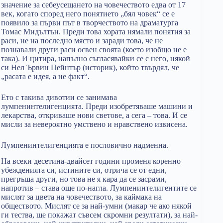
значение за себеусещането на човечеството едва от 17
век, когато според него понятието „бял човек“ се е
появило за първи път в творчеството на драматурга
Томас Мидълтън. Преди това хората нямали понятия за
раси, не на последно място и заради това, че не
познавали други раси освен своята (което изобщо не е
така). И цитира, напълно съгласявайки се с него, някой
си Нел Ървин Пейнтър (историк), който твърдял, че
„расата е идея, а не факт“.
Ето с такива дивотии се занимава
лумпенинтелигенцията. Преди изобретяваше машини и
лекарства, откриваше нови светове, а сега – това. И се
мисли за невероятно умствено и нравствено извисена.
Лумпенинтелигенцията е пословично надменна.
На всеки десетина-двайсет години променя коренно
убежденията си, истините си, отрича се от едни,
прегръща други, но това не я кара да се засрами,
напротив – става още по-нагла. Лумпенинтелигентите се
мислят за цвета на човечеството, за каймака на
обществото. Мислят се за най-умни (макар че ако някой
ги тества, ще покажат съвсем скромни резултати), за най-