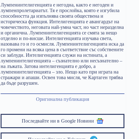
Лумпенинтелигенцията е негодна, както е негоден и
лумпенпролетариатът. Тя е прослойка, която е изгубила
способността да изпълнява своята обществена и
историческа функция. Интелигенцията е авангардът на
човечеството, неговата най-умна част, но част неразделна
и органична. Лумпенинтелигенцията се смята за нещо
отделно и по-висше. Интелигенцията изучава света,
назовава го и го осмисля. Лумпенинтелигенцията иска да
го промени на всяка цена в съответствие със собствените
си заблуди. Интелигенцията служи на истината, а
лумпенинтелигенцията – съзнателно или несъзнателно –
на лъжата. Затова интелигенцията е добро, а
лумпенинтелигенцията – зло. Нещо като при играта на
стражари и апаши. Освен това мисля, че Картаген трябва
да бъде разрушен.
Оригинална публикация
Последвайте ни в
Google Новини