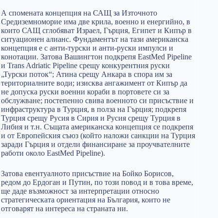
А спомената концепция на САЩ за Източното
Средиземноморие има две крила, военно и енергийно, в
които САЩ сглобяват Израел, Гърция, Египет и Кипър в
ситуационен алианс. Фундаментът на тази американска
концепция е с анти-турски и анти-руски импулси и
конотации. Затова Вашингтон подкрепя EastMed Pipeline
и Trans Adriatic Pipeline срещу конкурентния руски
„Турски поток“; Атина срещу Анкара в спора им за
териториалните води; изисква ангажимент от Кипър да
не допуска руски военни кораби в портовете си за
обслужване; постепенно свива военното си присъствие и
инфраструктура в Турция, в полза на Гърция; подкрепя
Турция срещу Русия в Сирия и Русия срещу Турция в
Либия и т.н. Същата американска концепция се подкрепя
и от Европейския съюз (който наложи санкции на Турция
заради Гърция и отдели финансиране за проучвателните
работи около EastMed Pipeline).
Затова евентуалното присъствие на Бойко Борисов,
редом до Ердоган и Путин, по този повод и в това време,
ще даде възможност за интерпретации относно
стратегическата ориентация на България, които не
отговарят на интереса на страната ни.