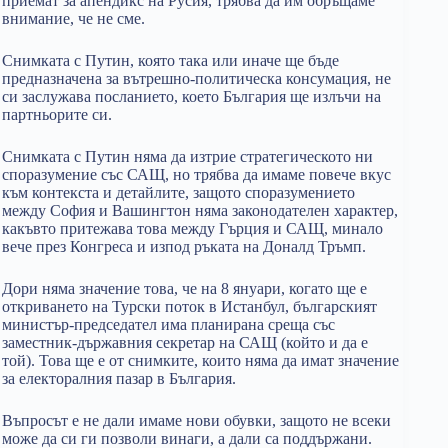
приемат за апендикс на Русия, трябва да им обръщаме
внимание, че не сме.
Снимката с Путин, която така или иначе ще бъде
предназначена за вътрешно-политическа консумация, не
си заслужава посланието, което България ще излъчи на
партньорите си.
Снимката с Путин няма да изтрие стратегическото ни
споразумение със САЩ, но трябва да имаме повече вкус
към контекста и детайлите, защото споразумението
между София и Вашингтон няма законодателен характер,
какъвто притежава това между Гърция и САЩ, минало
вече през Конгреса и изпод ръката на Доналд Тръмп.
Дори няма значение това, че на 8 януари, когато ще е
откриването на Турски поток в Истанбул, българският
министър-председател има планирана среща със
заместник-държавния секретар на САЩ (който и да е
той). Това ще е от снимките, които няма да имат значение
за електоралния пазар в България.
Въпросът е не дали имаме нови обувки, защото не всеки
може да си ги позволи винаги, а дали са поддържани.