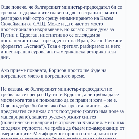
Още повече, че българският министър-председател би се
срещнал с държавните глави на две от страните, които
реагираха най-остро срещу елиминирането на Касем
Сюлеймани от САЩ. Може и да е част от моето
професионално изкривяване, но когато стане дума за
Путин и Ердоган, инстиктивно се оглеждам за
попълнението им – президентът на Иран, Хасан Роухани
(форматът „Астана“). Това е третият, разбираемо за него,
инвестиращ в сурова анти-американска реторика тези
дни.
Ако приеме поканата, Борисов просто ще бъде на
погрешното място в погрешното време.
Не казвам, че българският министър-председател не
трябва да се среща с Путин и Ердоган, а че трябва да се
мисли кога това е подходящо да се прави и кога – не е.
Още по-добре би било, ако българският министър-
председател се вижда с тях поотделно (когато има поле за
маневриране), защото руско-турският синтез
(политически и кадрови) е отровен за България. Нито пък
споделям глупостта, че трябва да бъдем по-американци от
американците. Метафорично: просто на тези, които ни