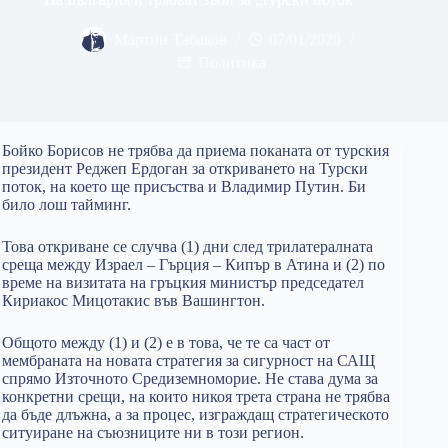
Мартин Табаков
07/01/2020
Политика
Бойко Борисов не трябва да приема поканата от турския
президент Реджеп Ердоган за откриването на Турски
поток, на което ще присъства и Владимир Путин. Би
било лош тайминг.
Това откриване се случва (1) дни след трилатералната
среща между Израел – Гърция – Кипър в Атина и (2) по
време на визитата на гръцкия министър председател
Кириакос Мицотакис във Вашингтон.
Общото между (1) и (2) е в това, че те са част от
мембраната на новата стратегия за сигурност на САЩ
спрямо Източното Средиземноморие. Не става дума за
конкретни срещи, на които никоя трета страна не трябва
да бъде длъжна, а за процес, изграждащ стратегическото
ситуиране на съюзниците ни в този регион.