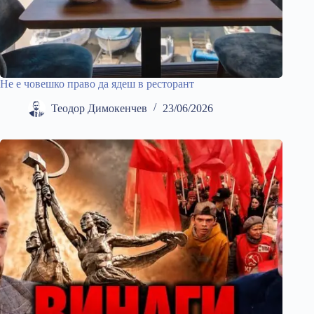
Не е човешко право да ядеш в ресторант
Теодор Димокенчев
23/06/2026