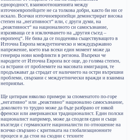
еднородност, взаимоотношенията между
източноевропейците не са толкова добри, както би ни се
искало. Всички източноевропейци демонстрират висока
степен на „негативност“ или, с други думи, на
„реактивност“ на националното си самосъзнание,
изразяваща се в изключването на „другия съсед –
европеец“. Не бива да се подценява съществуващото в
Източна Европа междуетническо и междудържавно
напрежение, което във всеки един момент може да
генерира нови конфликти в региона. Въпреки че
народите от Източна Европа все още, до голяма степен,
са встрани от проблемите на масовата имиграция, те
продължават да страдат от наличието на остри вътрешни
проблеми, свързани с междуетнически вражди и взаимна
неприязън.
Ще цитирам няколко примери за споменатото по-горе
„негативно“ или „реактивно“ национално самосъзнание,
доколкото то трудно може да бъде разбрано от някой
френски или американски традиционалист. Един полски
националист например, може да споделя едни и същи
възгледи с германските националисти по отношение на
всичко свързано с критиката на глобализационните
процеси и да стои на сходни с техните