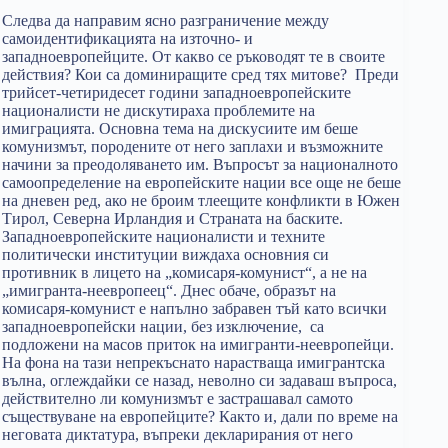
Следва да направим ясно разграничение между
самоидентификацията на източно- и
западноевропейците. От какво се ръководят те в своите
действия? Кои са доминиращите сред тях митове? Преди
трийсет-четиридесет години западноевропейските
националисти не дискутираха проблемите на
имиграцията. Основна тема на дискусиите им беше
комунизмът, породените от него заплахи и възможните
начини за преодоляването им. Въпросът за националното
самоопределение на европейските нации все още не беше
на дневен ред, ако не броим тлеещите конфликти в Южен
Тирол, Северна Ирландия и Страната на баските.
Западноевропейските националисти и техните
политически институции виждаха основния си
противник в лицето на „комисаря-комунист“, а не на
„имигранта-неевропеец“. Днес обаче, образът на
комисаря-комунист е напълно забравен тъй като всички
западноевропейски нации, без изключение, са
подложени на масов приток на имигранти-неевропейци.
На фона на тази непрекъснато нарастваща имигрантска
вълна, оглеждайки се назад, неволно си задаваш въпроса,
действително ли комунизмът е застрашавал самото
съществуване на европейците? Както и, дали по време на
неговата диктатура, въпреки декларирания от него