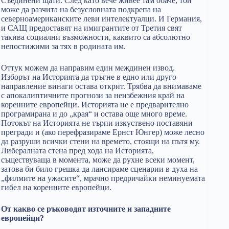
Съединени щати. След като вече живее там обаче, той
може да разчита на безусловната подкрепа на
северноамериканските леви интелектуалци. И Германия,
и САЩ предоставят на имигрантите от Третия свят
такива социални възможности, каквито са абсолютно
непостижими за тях в родината им.
Оттук можем да направим един междинен извод.
Изборът на Историята да тръгне в едно или друго
направление винаги остава открит. Трябва да внимаваме
с апокалиптичните прогнози за неизбежния край на
коренните европейци. Историята не е предварително
програмирана и до „края“ и остава още много време.
Потокът на Историята не търпи изкуствено поставяни
прегради и (ако перефразираме Ернст Юнгер) може лесно
да разруши всички стени на времето, стоящи на пътя му.
Либералната стена пред хода на Историята,
съществуваща в момента, може да рухне всеки момент,
затова би било грешка да лансираме сценарии в духа на
„филмите на ужасите“, мрачно предричайки неминуемата
гибел на коренните европейци.
От какво се ръководят източните и западните
европейци?