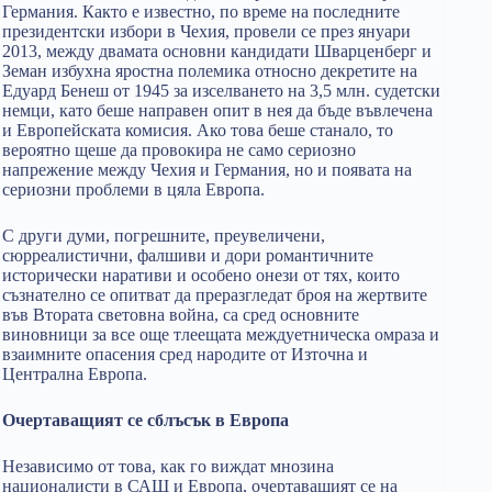
Германия. Както е известно, по време на последните
президентски избори в Чехия, провели се през януари
2013, между двамата основни кандидати Шварценберг и
Земан избухна яростна полемика относно декретите на
Едуард Бенеш от 1945 за изселването на 3,5 млн. судетски
немци, като беше направен опит в нея да бъде въвлечена
и Европейската комисия. Ако това беше станало, то
вероятно щеше да провокира не само сериозно
напрежение между Чехия и Германия, но и появата на
сериозни проблеми в цяла Европа.
С други думи, погрешните, преувеличени,
сюрреалистични, фалшиви и дори романтичните
исторически наративи и особено онези от тях, които
съзнателно се опитват да преразгледат броя на жертвите
във Втората световна война, са сред основните
виновници за все още тлеещата междуетническа омраза и
взаимните опасения сред народите от Източна и
Централна Европа.
Очертаващият се сблъсък в Европа
Независимо от това, как го виждат мнозина
националисти в САЩ и Европа, очертаващият се на