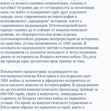
които са колкото взаимно неприемливи, толкова и
пагубни? Огромен дял от отговорността за негативния
начи, по който се възприемат един друг отделните
народи, носи съвременната историография и
всевъзможните „придворни“ историци, както и
съвременната медиокрация. Източноевропейските
народи съумяха да се избавят от комунистическите
режими, но общоприетата във всяка отделна
източноевропейска държава интерпретация на историята,
на практика, остава непроменена от 1945 насам. В
основата на националните митове и взаимноизключващи
се възприятия са заложени непълните и често погрешни
данни от историята на Втората световна война. По-долу
ще приведа един достатъчно ярък пример за това.
Изначалните предпоставки за разпадането на
посткомунистическа Югославия и последвалата през
1991 война са заложени в официално възприетата от
югославските комунисти историография. В продължение
на десетилетия комунистическата пропаганда тръбеше за
600 000 сърби, евреи и комунисти, ликвидирани в
годините на Втората световна война от хърватите-
усташи. По време на комунистическото управление в
Югославия образът на хърватите-усташи, както и