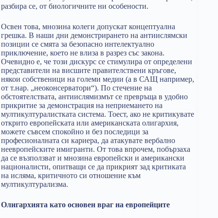
разбира се, от биологичните ни особености.
Освен това, мнозина колеги допускат концептуална
грешка. В наши дни демонстрирането на антиислямски
позиции се смята за безопасно интелектуално
приключение, което не влиза в разрез със закона.
Очевидно е, че този дискурс се стимулира от определени
представители на висшите правителствени кръгове,
някои собственици на големи медии (а в САЩ например,
от т.нар. „неоконсерватори“). По стечение на
обстоятелствата, антиислямизмът се превръща в удобно
прикритие за демонстрация на неприемането на
мултикултуралистката система. Тоест, ако не критикувате
открито европейската или американската олигархия,
можете съвсем спокойно и без последици за
професионалната си кариера, да атакувате вербално
неевропейските имигранти. От това впрочем, побързаха
да се възползват и мнозина европейски и американски
националисти, опитващи се да прикрият зад критиката
на исляма, критичното си отношение към
мултикултурализма.
Олигархията като основен враг на европейците