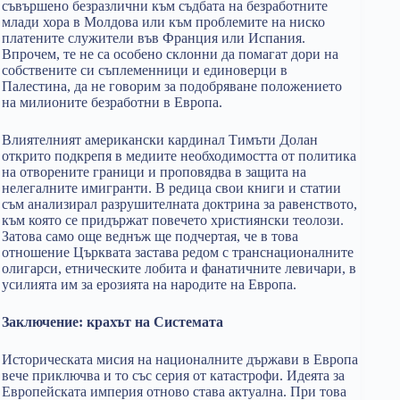
съвършено безразлични към съдбата на безработните
млади хора в Молдова или към проблемите на ниско
платените служители във Франция или Испания.
Впрочем, те не са особено склонни да помагат дори на
собствените си съплеменници и единоверци в
Палестина, да не говорим за подобряване положението
на милионите безработни в Европа.
Влиятелният американски кардинал Тимъти Долан
открито подкрепя в медиите необходимостта от политика
на отворените граници и проповядва в защита на
нелегалните имигранти. В редица свои книги и статии
съм анализирал разрушителната доктрина за равенството,
към която се придържат повечето християнски теолози.
Затова само още веднъж ще подчертая, че в това
отношение Църквата застава редом с транснационалните
олигарси, етническите лобита и фанатичните левичари, в
усилията им за ерозията на народите на Европа.
Заключение: крахът на Системата
Историческата мисия на националните държави в Европа
вече приключва и то със серия от катастрофи. Идеята за
Европейската империя отново става актуална. При това