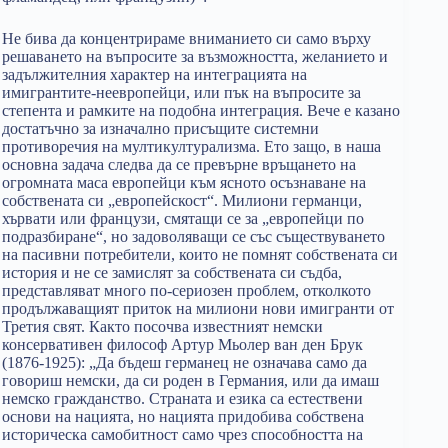
Не бива да концентрираме вниманието си само върху
решаването на въпросите за възможността, желанието и
задължителния характер на интеграцията на
имигрантите-неевропейци, или пък на въпросите за
степента и рамките на подобна интеграция. Вече е казано
достатъчно за изначално присъщите системни
противоречия на мултикултурализма. Ето защо, в наша
основна задача следва да се превърне връщането на
огромната маса европейци към ясното осъзнаване на
собствената си „европейскост“. Милиони германци,
хървати или французи, смятащи се за „европейци по
подразбиране“, но задоволяващи се със съществуването
на пасивни потребители, които не помнят собствената си
история и не се замислят за собствената си съдба,
представляват много по-сериозен проблем, отколкото
продължаващият приток на милиони нови имигранти от
Третия свят. Както посочва известният немски
консервативен философ Артур Мьолер ван ден Брук
(1876-1925): „Да бъдеш германец не означава само да
говориш немски, да си роден в Германия, или да имаш
немско гражданство. Страната и езика са естествени
основи на нацията, но нацията придобива собствена
историческа самобитност само чрез способността на