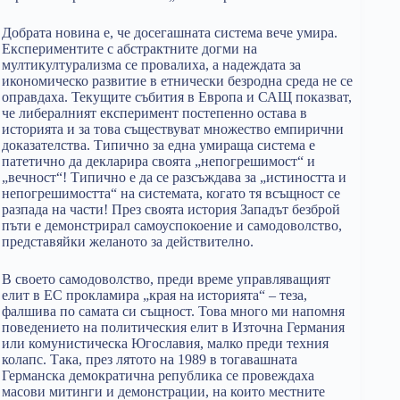
Добрата новина е, че досегашната система вече умира.
Експериментите с абстрактните догми на
мултикултурализма се провалиха, а надеждата за
икономическо развитие в етнически безродна среда не се
оправдаха. Текущите събития в Европа и САЩ показват,
че либералният експеримент постепенно остава в
историята и за това съществуват множество емпирични
доказателства. Типично за една умираща система е
патетично да декларира своята „непогрешимост“ и
„вечност“! Типично е да се разсъждава за „истиността и
непогрешимостта“ на системата, когато тя всъщност се
разпада на части! През своята история Западът безброй
пъти е демонстрирал самоуспокоение и самодоволство,
представяйки желаното за действително.
В своето самодоволство, преди време управляващият
елит в ЕС прокламира „края на историята“ – теза,
фалшива по самата си същност. Това много ми напомня
поведението на политическия елит в Източна Германия
или комунистическа Югославия, малко преди техния
колапс. Така, през лятото на 1989 в тогавашната
Германска демократична република се провеждаха
масови митинги и демонстрации, на които местните