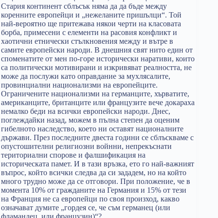
Стария континент сблъсък няма да да бъде между
коренните европейци и „нежеланите пришълци“. Той
най-вероятно ще притежава някои черти на класовата
борба, примесени с елементи на расовия конфликт и
хаотични етнически стълкновения между и вътре в
самите европейски народи. В днешния свят нито един от
споменатите от мен по-горе исторически наративи, които
са политически мотивирани и изкривяват реалността, не
може да послужи като оправдание за мухлясалите,
провинциални национализми на европейците.
Ограничените национализми на германците, хърватите,
американците, британците или французите вече докараха
немалко беди на всички европейски народи. Днес,
поглеждайки назад, можем в пълна степен да оценим
гибелното наследство, което ни оставят националните
държави. През последните двеста години се сблъскваме с
опустошителни религиозни войнни, непрекъснати
териториални спорове и фалшификация на
историческата памет. И в тази връзка, ето го най-важният
въпрос, който всички следва да си зададем, но на който
много трудно може да се отговори. При положение, че в
момента 10% от гражданите на Германия и 15% от тези
на Франция не са европейци по своя произход, какво
означават думите „гордея се, че съм германец (или
фламандец, или французин)“?