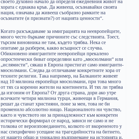
своето духовно начало да определя ежедневния живот на
хората с еднаква кръв. Да живееш, осъзнавайки своята
нация, означава да живееш съобразно рамките на
осъзнатите (и признати?) от нацията ценности“.
Когато разсъждаваме за имиграцията на неевропейците,
много често бъркаме причините със следствията. Тоест,
търсим виновника не там, където трябва. Нека се
опитаме да разберем, какво всъщност се случва.
Обикновено имигрантите неевропейци прекалено
опростенчески биват определяни като „мюсюлмани“ или
„ислямисти“, сякаш в Европа пристигат само имигранти-
мюсюлмани. Следва да отличаваме конкретните хора от
техните религии. Така например, на Балканите живеят
над 10 милиона европейци мюсюлмани, при това много
от тях са коренни жители на континента. И тях ли трябва
да изгоним от Европа? От друга страна, дори ако утре
всичките четири милиона турци, живеещи в Германия,
решат да станат християни, поне за мен, това не би
променило абсолютно нищо. Националното ни чувство,
както и чувството ни за принадлежност към конкретен
исторически формирал се народ, зависи не само и не
толкова от вероизповеданието, колкото от вкорененото у
нас специфично усещане на трагедийността на битието,
от нашето общо и уникално възприемане на историята и,