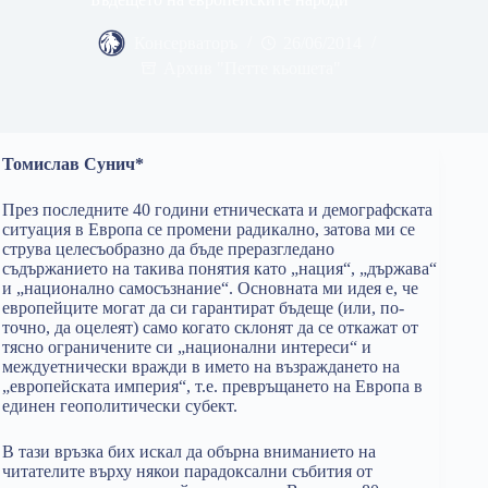
Консерваторъ
26/06/2014
Архив "Петте кьошета"
Томислав Сунич*
През последните 40 години етническата и демографската
ситуация в Европа се промени радикално, затова ми се
струва целесъобразно да бъде преразгледано
съдържанието на такива понятия като „нация“, „държава“
и „национално самосъзнание“. Основната ми идея е, че
европейците могат да си гарантират бъдеще (или, по-
точно, да оцелеят) само когато склонят да се откажат от
тясно ограничените си „национални интереси“ и
междуетнически вражди в името на възраждането на
„европейската империя“, т.е. превръщането на Европа в
единен геополитически субект.
В тази връзка бих искал да обърна вниманието на
читателите върху някои парадоксални събития от