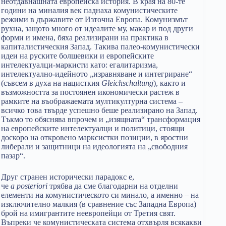
неотдавнашната европейска история. В края на 80-те
години на миналия век паднаха комунистическите
режими в държавите от Източна Европа. Комунизмът
рухна, защото много от идеалите му, макар и под други
форми и имена, бяха реализирани на практика в
капиталистическия Запад. Такива палео-комунистически
идеи на руските болшевики и европейските
интелектуалци-маркисти като: егалитаризма,
интелектуално-идейното „изравняване и интегриране“
(съвсем в духа на нацисткия
Gleichschaltung
), както и
възможността за постоянен икономически растеж в
рамките на въображаемата мултикултурна система –
всичко това твърде успешно беше реализирано на Запад.
Тъкмо то обяснява впрочем и „изящната“ трансформация
на европейските интелектуалци и политици, стоящи
доскоро на откровено марксистки позиции, в яростни
либерали и защитници на идеологията на „свободния
пазар“.
Друг странен исторически парадокс е,
че
a
posteriori
трябва да сме благодарни на отделни
елементи на комунистическото си минало, а именно – на
изключително малкия (в сравнение със Западна Европа)
брой на имигрантите неевропейци от Третия свят.
Въпреки че комунистическата система отхвърля всякакви