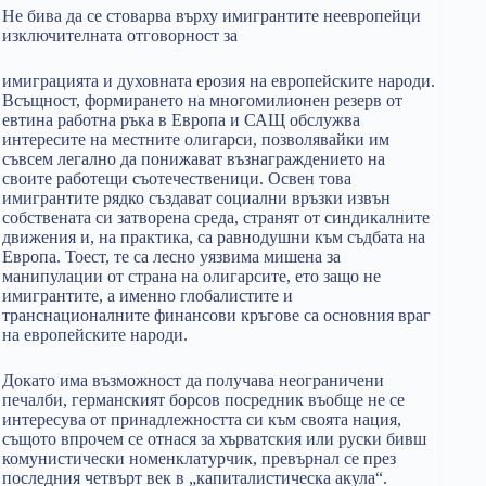
Не бива да се стоварва върху имигрантите неевропейци
изключителната отговорност за
имиграцията и духовната ерозия на европейските народи.
Всъщност, формирането на многомилионен резерв от
евтина работна ръка в Европа и САЩ обслужва
интересите на местните олигарси, позволявайки им
съвсем легално да понижават възнаграждението на
своите работещи съотечественици. Освен това
имигрантите рядко създават социални връзки извън
собствената си затворена среда, странят от синдикалните
движения и, на практика, са равнодушни към съдбата на
Европа. Тоест, те са лесно уязвима мишена за
манипулации от страна на олигарсите, ето защо не
имигрантите, а именно глобалистите и
транснационалните финансови кръгове са основния враг
на европейските народи.
Докато има възможност да получава неограничени
печалби, германският борсов посредник въобще не се
интересува от принадлежността си към своята нация,
същото впрочем се отнася за хърватския или руски бивш
комунистически номенклатурчик, превърнал се през
последния четвърт век в „капиталистическа акула“.