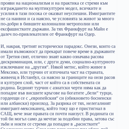
прояви на национализъм и на практика се стреми към
изграждането на мултикултурен модел, всичките и
усилия в тази посока се оказват неуспешни. Имигрантите
не са наивни и са наясно, че условията за живот за много
по-добри в бившите колониални метрополии или
ексфашистките държави. За тях Франкфурт на Майн е
далеч по-привлекателен от Франкфурт на Одер.
И, накрая, третият исторически парадокс. Онези, които са
имали възможност да прекарат повече време в държавите
от Третия свят, отлично знаят какво означава расова
дискриминация, или, с други думи, социално-културното
изключване на „другия“. Някой метис, който живее в
Мексико, или турчин от източната част на страната,
живеещ в Истанбул, са наясно за границите на онзи расов
и културен слой, част от който са в собствената си
родина. Бедният турчин с азиатски черти няма как да
попадне във висшите кръгове на богатите „бели“ турци,
гордеещи се с „европейския“ си (обикновето босненски
или албански) произход. За разрика от тях, нелегалният
имигрант-мексиканец, който току що е пристигнал в
САЩ, вече знае правата си почти наизуст. В родината си
той би могъл само да мечтае за подобни права, затова със
зъби и нокти се стреми да попадне в „расистките“