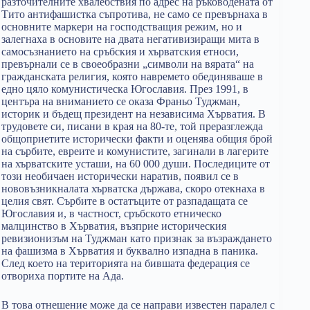
разточителните хвалебствия по адрес на ръководената от
Тито антифашистка съпротива, не само се превърнаха в
основните маркери на господстващия режим, но и
залегнаха в основите на двата негативизиращи мита в
самосъзнанието на сръбския и хърватския етноси,
превърнали се в своеобразни „символи на вярата“ на
гражданската религия, която навремето обединяваше в
едно цяло комунистическа Югославия. През 1991, в
центъра на вниманието се оказа Франьо Туджман,
историк и бъдещ президент на независима Хърватия. В
трудовете си, писани в края на 80-те, той преразглежда
общоприетите исторически факти и оценява общия брой
на сърбите, евреите и комунистите, загинали в лагерите
на хърватските усташи, на 60 000 души. Последиците от
този необичаен исторически наратив, появил се в
нововъзникналата хърватска държава, скоро отекнаха в
целия свят. Сърбите в остатъците от разпадащата се
Югославия и, в частност, сръбското етническо
малцинство в Хърватия, възприе историческия
ревизионизъм на Туджман като признак за възраждането
на фашизма в Хърватия и буквално изпадна в паника.
След което на територията на бившата федерация се
отвориха портите на Ада.
В това отнешение може да се направи известен паралел с