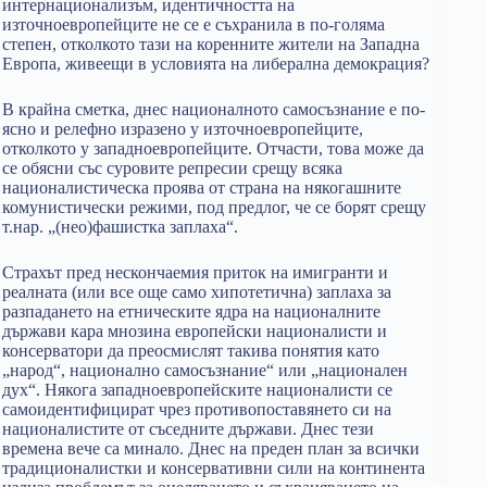
интернационализъм, идентичността на
източноевропейците не се е съхранила в по-голяма
степен, отколкото тази на коренните жители на Западна
Европа, живеещи в условията на либерална демокрация?
В крайна сметка, днес националното самосъзнание е по-
ясно и релефно изразено у източноевропейците,
отколкото у западноевропейците. Отчасти, това може да
се обясни със суровите репресии срещу всяка
националистическа проява от страна на някогашните
комунистически режими, под предлог, че се борят срещу
т.нар. „(нео)фашистка заплаха“.
Страхът пред нескончаемия приток на имигранти и
реалната (или все още само хипотетична) заплаха за
разпадането на етническите ядра на националните
държави кара мнозина европейски националисти и
консерватори да преосмислят такива понятия като
„народ“, национално самосъзнание“ или „национален
дух“. Някога западноевропейските националисти се
самоидентифицират чрез противопоставянето си на
националистите от съседните държави. Днес тези
времена вече са минало. Днес на преден план за всички
традиционалистки и консервативни сили на континента