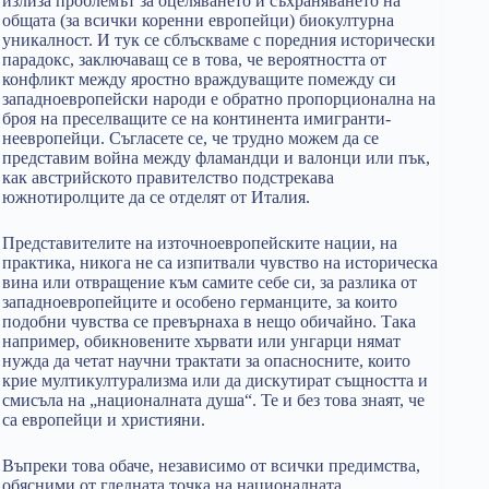
излиза проблемът за оцеляването и съхраняването на
общата (за всички коренни европейци) биокултурна
уникалност. И тук се сблъскваме с поредния исторически
парадокс, заключаващ се в това, че вероятността от
конфликт между яростно враждуващите помежду си
западноевропейски народи е обратно пропорционална на
броя на преселващите се на континента имигранти-
неевропейци. Съгласете се, че трудно можем да се
представим война между фламандци и валонци или пък,
как австрийското правителство подстрекава
южнотиролците да се отделят от Италия.
Представителите на източноевропейските нации, на
практика, никога не са изпитвали чувство на историческа
вина или отвращение към самите себе си, за разлика от
западноевропейците и особено германците, за които
подобни чувства се превърнаха в нещо обичайно. Така
например, обикновените хървати или унгарци нямат
нужда да четат научни трактати за опасносните, които
крие мултикултурализма или да дискутират същността и
смисъла на „националната душа“. Те и без това знаят, че
са европейци и християни.
Въпреки това обаче, независимо от всички предимства,
обясними от гледната точка на националната