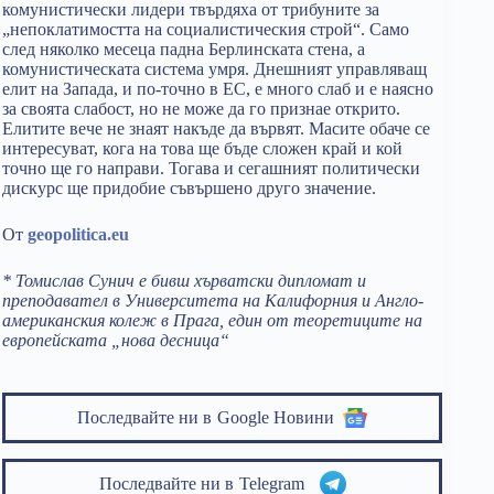
комунистически лидери твърдяха от трибуните за
„непоклатимостта на социалистическия строй“. Само
след няколко месеца падна Берлинската стена, а
комунистическата система умря. Днешният управляващ
елит на Запада, и по-точно в ЕС, е много слаб и е наясно
за своята слабост, но не може да го признае открито.
Елитите вече не знаят накъде да вървят. Масите обаче се
интересуват, кога на това ще бъде сложен край и кой
точно ще го направи. Тогава и сегашният политически
дискурс ще придобие съвършено друго значение.
От
geopolitica.eu
* Томислав Сунич е бивш хърватски дипломат и
преподавател в Университета на Калифорния и Англо-
американския колеж в Прага, един от теоретиците на
европейската „нова десница“
Последвайте ни в
Google Новини
Последвайте ни в
Telegram