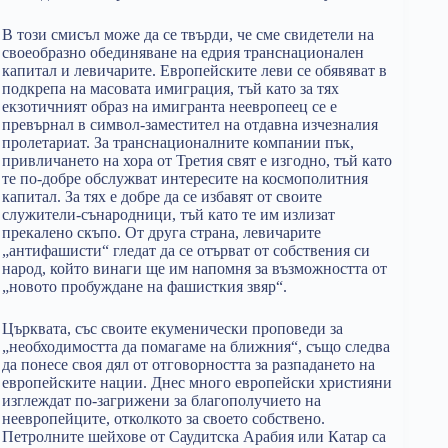
В този смисъл може да се твърди, че сме свидетели на
своеобразно обединяване на едрия транснационален
капитал и левичарите. Европейските леви се обявяват в
подкрепа на масовата имиграция, тъй като за тях
екзотичният образ на имигранта неевропеец се е
превърнал в символ-заместител на отдавна изчезналия
пролетариат. За транснационалните компании пък,
привличането на хора от Третия свят е изгодно, тъй като
те по-добре обслужват интересите на космополитния
капитал. За тях е добре да се избавят от своите
служители-сънародници, тъй като те им излизат
прекалено скъпо. От друга страна, левичарите
„антифашисти“ гледат да се отърват от собствения си
народ, който винаги ще им напомня за възможността от
„новото пробуждане на фашисткия звяр“.
Църквата, със своите екуменически проповеди за
„необходимостта да помагаме на ближния“, също следва
да понесе своя дял от отговорността за разпадането на
европейските нации. Днес много европейски християни
изглеждат по-загрижени за благополучието на
неевропейците, отколкото за своето собствено.
Петролните шейхове от Саудитска Арабия или Катар са