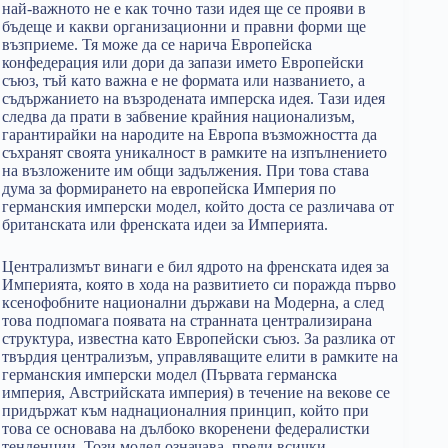
най-важното не е как точно тази идея ще се прояви в
бъдеще и какви организационни и правни форми ще
възприеме. Тя може да се нарича Европейска
конфедерация или дори да запази името Европейски
съюз, тъй като важна е не формата или названието, а
съдържанието на възродената имперска идея. Тази идея
следва да прати в забвение крайния национализъм,
гарантирайки на народите на Европа възможността да
съхранят своята уникалност в рамките на изпълнението
на възложените им общи задължения. При това става
дума за формирането на европейска Империя по
германския имперски модел, който доста се различава от
британската или френската идеи за Империята.
Централизмът винаги е бил ядрото на френската идея за
Империята, която в хода на развитието си поражда първо
ксенофобните национални държави на Модерна, а след
това подпомага появата на странната централизирана
структура, известна като Европейски съюз. За разлика от
твърдия централизъм, управляващите елити в рамките на
германския имперски модел (Първата германска
империя, Австрийската империя) в течение на векове се
придържат към наднационалния принцип, който при
това се основава на дълбоко вкоренени федералистки
тенденции. Този модел означава, преди всички,