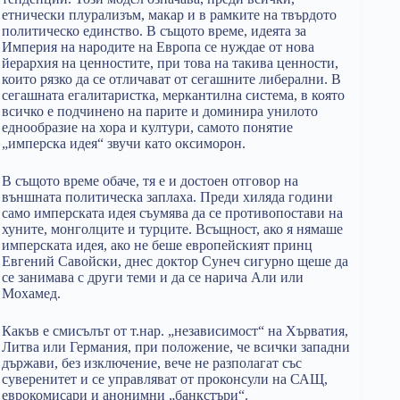
етнически плурализъм, макар и в рамките на твърдото
политическо единство. В същото време, идеята за
Империя на народите на Европа се нуждае от нова
йерархия на ценностите, при това на такива ценности,
които рязко да се отличават от сегашните либерални. В
сегашната егалитаристка, меркантилна система, в която
всичко е подчинено на парите и доминира унилото
еднообразие на хора и култури, самото понятие
„имперска идея“ звучи като оксиморон.
В същото време обаче, тя е и достоен отговор на
външната политическа заплаха. Преди хиляда години
само имперската идея съумява да се противопостави на
хуните, монголците и турците. Всъщност, ако я нямаше
имперската идея, ако не беше европейският принц
Евгений Савойски, днес доктор Сунеч сигурно щеше да
се занимава с други теми и да се нарича Али или
Мохамед.
Какъв е смисълът от т.нар. „независимост“ на Хърватия,
Литва или Германия, при положение, че всички западни
държави, без изключение, вече не разполагат със
суверенитет и се управляват от проконсули на САЩ,
еврокомисари и анонимни „банкстъри“.