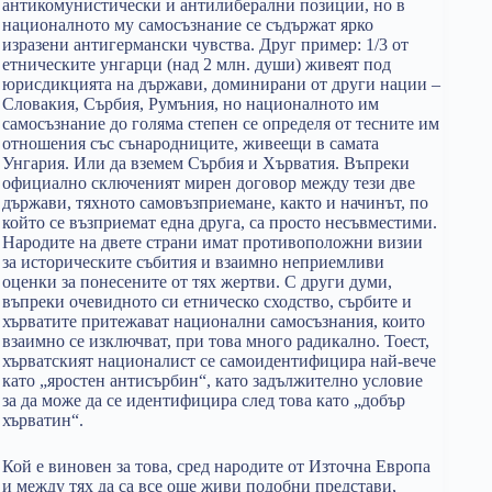
антикомунистически и антилиберални позиции, но в
националното му самосъзнание се съдържат ярко
изразени антигермански чувства. Друг пример: 1/3 от
етническите унгарци (над 2 млн. души) живеят под
юрисдикцията на държави, доминирани от други нации –
Словакия, Сърбия, Румъния, но националното им
самосъзнание до голяма степен се определя от тесните им
отношения със сънародниците, живеещи в самата
Унгария. Или да вземем Сърбия и Хърватия. Въпреки
официално сключеният мирен договор между тези две
държави, тяхното самовъзприемане, както и начинът, по
който се възприемат една друга, са просто несъвместими.
Народите на двете страни имат противоположни визии
за историческите събития и взаимно неприемливи
оценки за понесените от тях жертви. С други думи,
въпреки очевидното си етническо сходство, сърбите и
хърватите притежават национални самосъзнания, които
взаимно се изключват, при това много радикално. Тоест,
хърватският националист се самоидентифицира най-вече
като „яростен антисърбин“, като задължително условие
за да може да се идентифицира след това като „добър
хърватин“.
Кой е виновен за това, сред народите от Източна Европа
и между тях да са все още живи подобни представи,