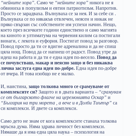
“нейните хора”
. Само че
“нейните хора”
никога не я
обвиниха в популизъм и евтин патриотизъм. Напротив.
Просто се зарадваха. Вълнуваха се за нея. И за себе си .
Вълнуваха се по някакъв отвлечен, неясен и никак не
пряко свързан със собствените им успехи начин. Нещо,
което през всичките години единствено и само магията
на киното и ултиматума на червения килим са постигали
винаги, с лекота и еуфория. Постигат повод за разговор.
Повод просто да ти се вдигне адреналина и да не спиш
цяла нощ. Повод да се напиеш от радост. Повод утре да
идеш на работа и да ти е една идея по-весело.
Повод да
се почувстваш, макар и неясно защо и без никаква
лична заслуга една идея по-добре.
Една идея по-добре
от вчера. И това изобщо не е малко.
И, наистина,
защо толкова много се срамуваме от
комплексите си?
Защото и в двата варианта –
“срамувам
се от българското флагче на церемонията Оскар”
и
“България на три морета , а вече и в Долби Тиътър”
са
си комплекси. И двете са комплекси.
Само дето не знам от кога комплексите станаха толкова
мръсна дума. Няма здрава личност без комплекси.
Нямаше да я има една цяла наука – психология на