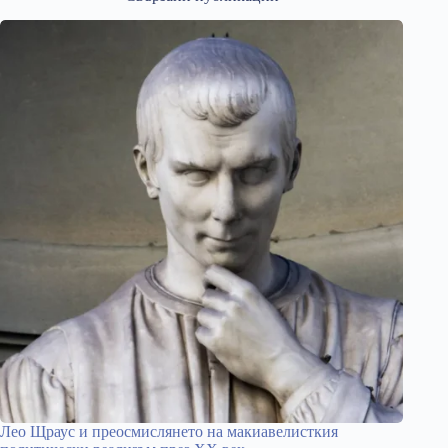
Лео Щраус и преосмислянето на макиавелисткия