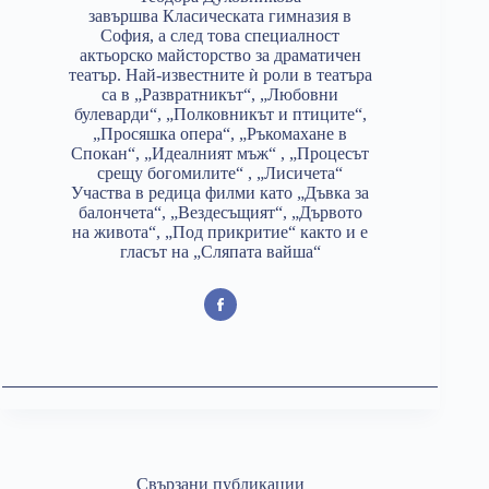
завършва Класическата гимназия в
София, а след това специалност
актьорско майсторство за драматичен
театър. Най-известните ѝ роли в театъра
са в „Развратникът“, „Любовни
булеварди“, „Полковникът и птиците“,
„Просяшка опера“, „Ръкомахане в
Спокан“, „Идеалният мъж“ , „Прoцесът
срещу богомилите“ , „Лисичета“
Участва в редица филми като „Дъвка за
балончета“, „Вездесъщият“, „Дървото
на живота“, „Под прикритие“ както и е
гласът на „Сляпата вайша“
Свързани публикации