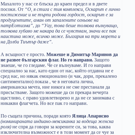
Махалото у нас се блъска до краен предел и в двете
посоки. От
“О, я стига с тия комплекси, Оскарът е лично
постижение и не търпи родова гордост, оскарът е за
продуцентите, аман от запалените огньове на
патрЕотизма”
, до
“Уау, това беше толкова вълнуващо,
толкова хубаво ме накара да се чувствам, значи все пак
наистина може, всичко може. България на три морета и
на Долби Тиътър даже”
.
А всъщност е просто.
Можеше и Димитър Маринов да
не развее българския флаг. Но го направи.
Защото
знаеше, че го гледаме. Че се вълнуваме. И го направи
специално за нас, като един от нас, който отдавна не е
сред нас, но някак емоционално (и чак, дори, прекалено
сантиментално) показа , че в неговата лична,
американска мечта, ние никога не сме престанали да
присъстваме. Защото можеше да си прекара вечерта
щастливо, с право удовлетворено и да не се занимава с
никакви флагчета. Но все пак го направи.
По същата причина, поради която
Ялица Апарисио
(номинираната индиано-мексиканка за водеща женска
роля)
не спря да говори за корените си, за това, каква
изключителна възможност е в този момент да се чуе за