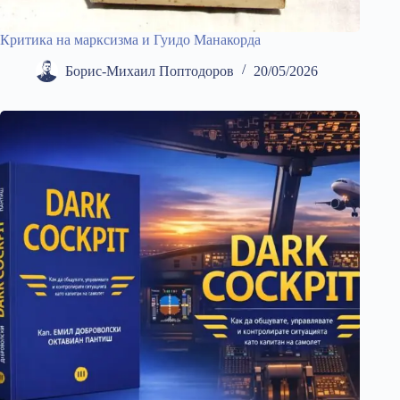
Критика на марксизма и Гуидо Манакорда
Борис-Михаил Поптодоров
20/05/2026