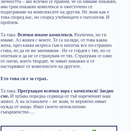
личността – ако всички се правим, че си нямаме никакви,
ама грам никакви комплекси и ожесточено се
подиграваме на комплексите на другия. Не знам как е
това според вас, но според учебниците е патология. И
проблем.
Та така.
Всички имаме комплекси.
Различни, но ги
имаме. Аз живея с моите. Те са хиляди, от това каква
жена, през каква актриса съм и нататък все по-страшно
става, но да не ви занимавам . Не се гордея с тях, но се
опитвам и да не се страхувам от тях. Страхувам се само
от онези, които твърдят, че нямат никакви и се
настървяват от комплексите на другите.
Ето това си е за страх.
Та така.
Прегръщам всички хора с комплекси! Заедно
сме.
И хубава поредна седмица от тъй нареченият наш
живот. А на останалите – не знам, те вероятно нямат
нужда от нищо. Имат своето непоклатимо
съвършенство….