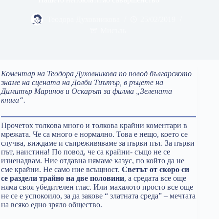
Теодора Духовникова
25/02/2019
Мисъль
Коментар на Теодора Духовникова по повод българското
знаме на сцената на Долби Тиътър, в ръцете на
Димитър Маринов и Оскарът за филма „Зелената
книга“.
Прочетох толкова много и толкова крайни коментари в
мрежата. Че са много е нормално. Това е нещо, което се
случва, виждаме и съпреживяваме за първи път. За първи
път, наистина! По повод, че са крайни- също не се
изненадвам. Ние отдавна нямаме казус, по който да не
сме крайни. Не само ние всъщност.
Светът от скоро си
се раздели трайно на две половини
, а средата все още
няма своя убедителен глас. Или махалото просто все още
не се е успокоило, за да закове “ златната среда” – мечтата
на всяко едно зряло общество.