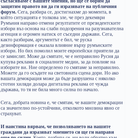
съгласяваме с вашите мнения, но ще се борим да
защитим правото ви да ги изразявате на публичния
форум.
Сега, разбира се, достигнахме до момента, в
който ситуацията е толкова зле, че през декември
Румъния направо отмени резултатите от президентските
избори въз основа на слаби подозрения на разузнавателна
агенция и огромен натиск от съседни държави. Сега,
както разбирам, аргументът е бил, че руска
дезинформация е оказала влияние върху румънските
избори. Но бих помолил моите европейски приятели да
се замислят. Може да смятате, че е неправилно Русия да
купува реклами в социалните медии, за да повлияе на
изборите ви. Ние определено го смятаме за неправилно.
Можете да го осъдите на световната сцена дори. Но ако
вашата демокрация може да бъде разрушена с няколко
стотин хиляди долара дигитална реклама от чужда
държава, то тя не била много силна по начало.
Сега, добрата новина е, че смятам, че вашите демокрации
са значително по-устойчиви, отколкото мнозина явно се
страхуват.
И наистина вярвам, че позволяването на нашите
граждани да изразяват мнението си ще ги направи
още по-силни.
Което, разбира се, ни води обратно към