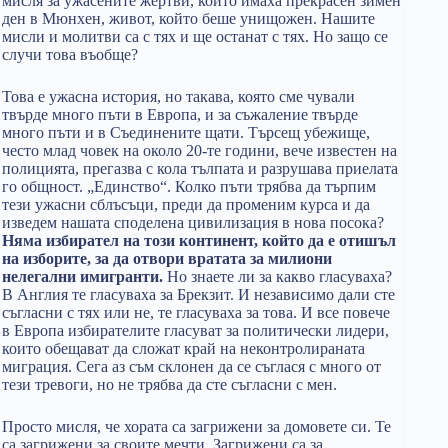
мисля за ужасените жертви, които имаха прекрасен зимен
ден в Мюнхен, живот, който беше унищожен. Нашите
мисли и молитви са с тях и ще останат с тях. Но защо се
случи това въобще?
Това е ужасна история, но такава, която сме чували
твърде много пъти в Европа, и за съжаление твърде
много пъти и в Съединените щати. Търсещ убежище,
често млад човек на около 20-те години, вече известен на
полицията, прегазва с кола тълпата и разрушава приелата
го общност. „Единство“. Колко пъти трябва да търпим
тези ужасни сблъсъци, преди да променим курса и да
изведем нашата споделена цивилизация в нова посока?
Няма избирател на този континент, който да е отишъл
на изборите, за да отвори вратата за милиони
нелегални имигранти.
Но знаете ли за какво гласуваха?
В Англия те гласуваха за Брекзит. И независимо дали сте
съгласни с тях или не, те гласуваха за това. И все повече
в Европа избирателите гласуват за политически лидери,
които обещават да сложат край на неконтролираната
миграция. Сега аз съм склонен да се съглася с много от
тези тревоги, но не трябва да сте съгласни с мен.
Просто мисля, че хората са загрижени за домовете си. Те
са загрижени за своите мечти. Загрижени са за