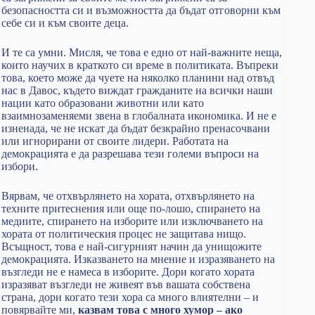
безопасността си и възможността да бъдат отговорни към
себе си и към своите деца.
И те са умни. Мисля, че това е едно от най-важните неща,
които научих в краткото си време в политиката. Въпреки
това, което може да чуете на няколко планини над отвъд
нас в Давос, където виждат гражданите на всички наши
нации като образовани животни или като
взаимнозаменяеми звена в глобалната икономика. И не е
изненада, че не искат да бъдат безкрайно пренасочвани
или игнорирани от своите лидери. Работата на
демокрацията е да разрешава тези големи въпроси на
избори.
Вярвам, че отхвърлянето на хората, отхвърлянето на
техните притеснения или още по-лошо, спирането на
медиите, спирането на изборите или изключването на
хората от политическия процес не защитава нищо.
Всъщност, това е най-сигурният начин да унищожите
демокрацията. Изказването на мнение и изразяването на
възгледи не е намеса в изборите. Дори когато хората
изразяват възгледи не живеят във вашата собствена
страна, дори когато тези хора са много влиятелни – и
повярвайте ми,
казвам това с много хумор – ако