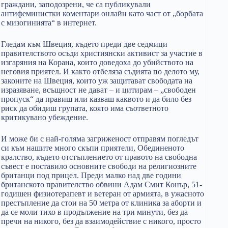
граждани, заподозрени, че са публикували
антифеминистки коментари онлайн като част от „борбата
с мизогинията“ в интернет.
Гледам към Швеция, където преди две седмици
правителството осъди християнски активист за участие в
изгаряния на Корана, които доведоха до убийството на
неговия приятел. И както отбеляза съдията по делото му,
законите на Швеция, които уж защитават свободата на
изразяване, всъщност не дават – и цитирам – „свободен
пропуск“ да правиш или казваш каквото и да било без
риск да обидиш групата, която има съответното
критикувано убеждение.
И може би с най-голяма загриженост отправям погледът
си към нашите много скъпи приятели, Обединеното
кралство, където отстъплението от правото на свободна
съвест е поставило основните свободи на религиозните
британци под прицел. Преди малко над две години
британското правителство обвини Адам Смит Конър, 51-
годишен физиотерапевт и ветеран от армията, в ужасното
престъпление да стои на 50 метра от клиника за аборти и
да се моли тихо в продължение на три минути, без да
пречи на никого, без да взаимодействие с никого, просто