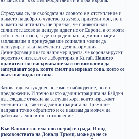
на мисълта“ във Великобритания и в цяла Европа.
Страхувам се, че свободата на словото е в отстъпление и
в името на доброто чувство за хумор, приятели мои, но и
в името на истината, ще призная, че понякога най-
силните гласове за цензура идват не от Европа, а от моята
собствена страна, където предишната администрация
заплашваше и принуждаваше социални медии да
цензурират така наречената „дезинформация“.
Дезинформация като например идеята, че коронавирусът
вероятно е изтекъл от лаборатория в Китай.
Нашето
правителство насърчаваше частни компании да
заглушават хора, които смеят да изрекат това, което се
оказа очевидна истина.
Затова идвам тук днес не само с наблюдение, но и с
предложение. И точно както администрацията на Байдън
изглеждаше отчаяна да заглуши хора, които изразяват
мнението си, така и администрацията на Тръмп ще
направи точно обратното и се надявам да можем да
работим заедно в това отношение.
Във Вашингтон има нов шериф в града. И под
ръководството на Доналд Тръмп, може да не се