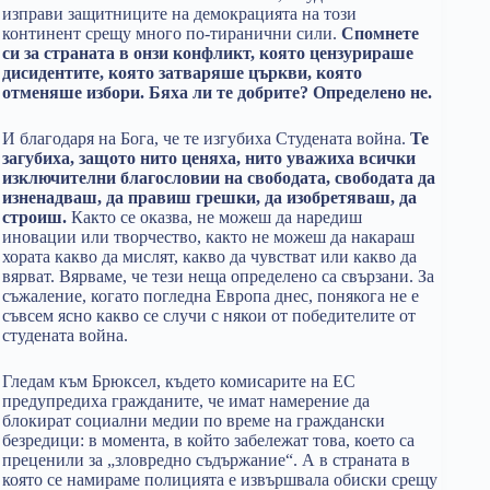
изправи защитниците на демокрацията на този
континент срещу много по-тиранични сили.
Спомнете
си за страната в онзи конфликт, която цензурираше
дисидентите, която затваряше църкви, която
отменяше избори. Бяха ли те добрите? Определено не.
И благодаря на Бога, че те изгубиха Студената война.
Те
загубиха, защото нито ценяха, нито уважиха всички
изключителни благословии на свободата, свободата да
изненадваш, да правиш грешки, да изобретяваш, да
строиш.
Както се оказва, не можеш да наредиш
иновации или творчество, както не можеш да накараш
хората какво да мислят, какво да чувстват или какво да
вярват. Вярваме, че тези неща определено са свързани. За
съжаление, когато погледна Европа днес, понякога не е
съвсем ясно какво се случи с някои от победителите от
студената война.
Гледам към Брюксел, където комисарите на ЕС
предупредиха гражданите, че имат намерение да
блокират социални медии по време на граждански
безредици: в момента, в който забележат това, което са
преценили за „зловредно съдържание“. А в страната в
която се намираме полицията е извършвала обиски срещу