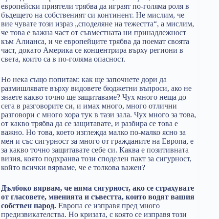
европейски приятели трябва да играят по-голяма роля в
бъдещето на собственият си континент. Не мислим, че
вие чувате този израз „споделяне на тежестта“, а мислим,
че това е важна част от съвместната ни принадлежност
към Алианса, и че европейците трябва да поемат своята
част, докато Америка се концентрира върху региони в
света, които са в по-голяма опасност.
Но нека също попитам: как ще започнете дори да
размишлявате върху видовете бюджетни въпроси, ако не
знаете какво точно ще защитаваме? Чух много неща до
сега в разговорите си, и имах много, много отлични
разговори с много хора тук в тази зала. Чух много за това,
от какво трябва да се защитавате, и разбира се това е
важно. Но това, което изглежда малко по-малко ясно за
мен и със сигурност за много от гражданите на Европа, е
за какво точно защитавате себе си. Каква е позитивната
визия, която подхранва този споделен пакт за сигурност,
който всички вярваме, че е толкова важен?
Дълбоко вярвам, че няма сигурност, ако се страхувате
от гласовете, мненията и съвестта, които водят вашия
собствен народ.
Европа се изправя пред много
предизвикателства. Но кризата, с която се изправя този