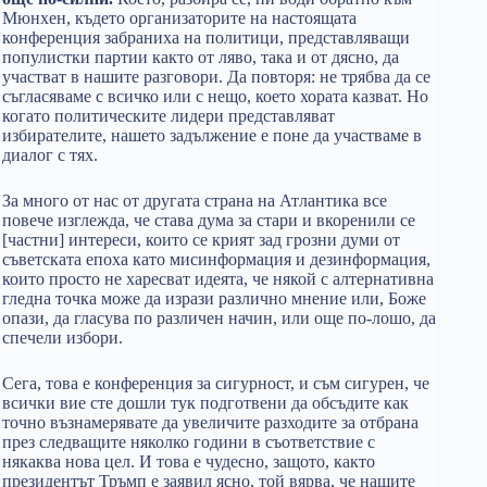
Мюнхен, където организаторите на настоящата
конференция забраниха на политици, представляващи
популистки партии както от ляво, така и от дясно, да
участват в нашите разговори. Да повторя: не трябва да се
съгласяваме с всичко или с нещо, което хората казват. Но
когато политическите лидери представляват
избирателите, нашето задължение е поне да участваме в
диалог с тях.
За много от нас от другата страна на Атлантика все
повече изглежда, че става дума за стари и вкоренили се
[частни] интереси, които се крият зад грозни думи от
съветската епоха като мисинформация и дезинформация,
които просто не харесват идеята, че някой с алтернативна
гледна точка може да изрази различно мнение или, Боже
oпази, да гласува по различен начин, или още по-лошо, да
спечели избори.
Сега, това е конференция за сигурност, и съм сигурен, че
всички вие сте дошли тук подготвени да обсъдите как
точно възнамерявате да увеличите разходите за отбрана
през следващите няколко години в съответствие с
някаква нова цел. И това е чудесно, защото, както
президентът Тръмп е заявил ясно, той вярва, че нашите