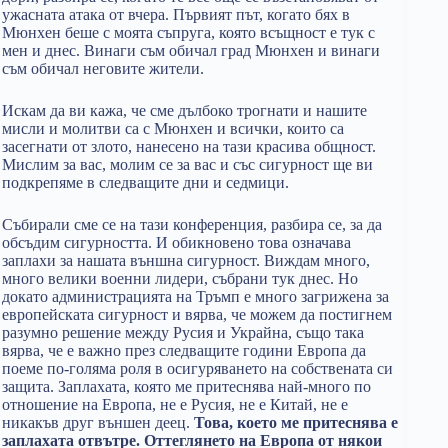
ужасната атака от вчера. Първият път, когато бях в
Мюнхен беше с моята съпруга, която всъщност е тук с
мен и днес. Винаги съм обичал град Мюнхен и винаги
съм обичал неговите жители.
Искам да ви кажа, че сме дълбоко трогнати и нашите
мисли и молитви са с Мюнхен и всички, които са
засегнати от злото, нанесено на тази красива общност.
Мислим за вас, молим се за вас и със сигурност ще ви
подкрепяме в следващите дни и седмици.
Събирали сме се на тази конференция, разбира се, за да
обсъдим сигурността. И обикновено това означава
заплахи за нашата външна сигурност. Виждам много,
много велики военни лидери, събрани тук днес. Но
докато администрацията на Тръмп е много загрижена за
европейската сигурност и вярва, че можем да постигнем
разумно решение между Русия и Украйна, също така
вярва, че е важно през следващите години Европа да
поеме по-голяма роля в осигуряването на собствената си
защита. Заплахата, която ме притеснява най-много по
отношение на Европа, не е Русия, не е Китай, не е
никакъв друг външен деец.
Това, което ме притеснява е
заплахата отвътре. Оттеглянето на Европа от някои