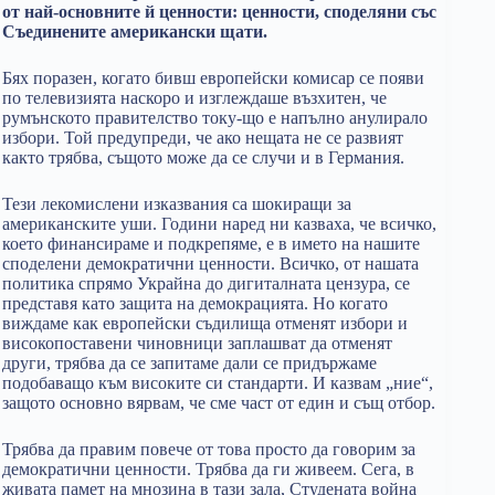
от най-основните й ценности: ценности, споделяни със
Съединените американски щати.
Бях поразен, когато бивш европейски комисар се появи
по телевизията наскоро и изглеждаше възхитен, че
румънското правителство току-що е напълно анулирало
избори. Той предупреди, че ако нещата не се развият
както трябва, същото може да се случи и в Германия.
Тези лекомислени изказвания са шокиращи за
американските уши. Години наред ни казваха, че всичко,
което финансираме и подкрепяме, е в името на нашите
споделени демократични ценности. Всичко, от нашата
политика спрямо Украйна до дигиталната цензура, се
представя като защита на демокрацията. Но когато
виждаме как европейски съдилища отменят избори и
високопоставени чиновници заплашват да отменят
други, трябва да се запитаме дали се придържаме
подобаващо към високите си стандарти. И казвам „ние“,
защото основно вярвам, че сме част от един и същ отбор.
Трябва да правим повече от това просто да говорим за
демократични ценности. Трябва да ги живеем. Сега, в
живата памет на мнозина в тази зала, Студената война