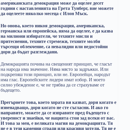
американската демокрация може да оцелее десет
години с наставленията на Грета Тунберг, вие можете
да оцелеете няколко месеца с Илон Мъск.
Но онова, което никоя демокрация, американска,
германска или европейска, няма да оцелее, е да казва
на милиони избиратели, че техните мисли и
притеснения, техните стремежи, техните молби
търсещи облекчение, са невалидни или недостойни
дори да бъдат разглеждани.
Демокрацията почива на свещеният принцип, че гласът
на народа има значение. Няма място за задръжки. Или
подкрепяш този принцип, или не. Европейци, народът
има глас. Европейските лидери имат избор. И моето
силно убеждение е, че не трябва да се страхуваме от
бъдещето.
Прегърнете това, което хората ви казват, дори когато е
изненадващо, дори когато не сте съгласни. И ако го
направите, можете да се изправите пред бъдещето с
увереност и знаейки, че нацията стои зад всеки от вас.
И това за мен, е великата магия на демокрацията. Тя
не е в тези каменни сгради или красиви хотели. Тя не е