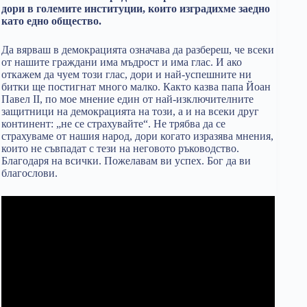
дори в големите институции, които изградихме заедно
като едно общество.
Да вярваш в демокрацията означава да разбереш, че всеки
от нашите граждани има мъдрост и има глас. И ако
откажем да чуем този глас, дори и най-успешните ни
битки ще постигнат много малко. Както казва папа Йоан
Павел II, по мое мнение един от най-изключителните
защитници на демокрацията на този, а и на всеки друг
континент: „не се страхувайте“. Не трябва да се
страхуваме от нашия народ, дори когато изразява мнения,
които не съвпадат с тези на неговото ръководство.
Благодаря на всички. Пожелавам ви успех. Бог да ви
благослови.