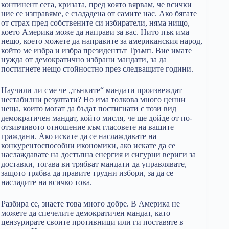
континент сега, кризата, пред която вярвам, че всички
ние се изправяме, е създадена от самите нас. Ако бягате
от страх пред собствените си избиратели, няма нищо,
което Америка може да направи за вас. Нито пък има
нещо, което можете да направите за американския народ,
който ме избра и избра президентът Тръмп. Вие имате
нужда от демократично избрани мандати, за да
постигнете нещо стойностно през следващите години.
Научили ли сме че „тънките“ мандати произвеждат
нестабилни резултати? Но има толкова много ценни
неща, които могат да бъдат постигнати с този вид
демократичен мандат, който мисля, че ще дойде от по-
отзивчивото отношение към гласовете на вашите
граждани. Ако искате да се наслаждавате на
конкурентоспособни икономики, ако искате да се
наслаждавате на достъпна енергия и сигурни вериги за
доставки, тогава ви трябват мандати да управлявате,
защото трябва да правите трудни избори, за да се
насладите на всичко това.
Разбира се, знаете това много добре. В Америка не
можете да спечелите демократичен мандат, като
цензурирате своите противници или ги поставяте в