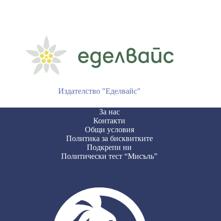
Издателство "Еделвайс"
За нас
Контакти
Общи условия
Политика за бисквитките
Подкрепи ни
Политически тест “Мисъль”