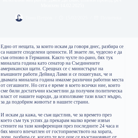
Мюнхен 14.02.2025)
Тома Петров
15/02/2025
Политика
Едно от нещата, за които искам да говоря днес, разбира се
са нашите споделени ценности. И знаете ли, чудесно е да
съм отново в Германия. Както чухте по-рано, бях тук
миналата година като сенатор на Съединените
американски щати. Срещнах се с министърът на
външните работи Дейвид Лами и се пошегувах, че и
двамата миналата година имахме различни работни места
от сегашните. Но сега е време в което всички ние, които
сме били достатъчни късметлии да получим политическа
власт от нашите народи, да използваме тази власт мъдро,
за да подобрим животът в нашите страни.
И искам да кажа, че съм щастлив, че за времето през
което съм тук успях да прекарам малко време извън
стените на тази конференция през последните 24 часа и
бях много впечатлен от гостоприемството на хората,
дори, разбира се, когато те все още се възстановяват от