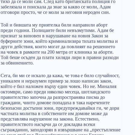
тихо да се моли сам. След като британската полиция го
забелязала и поискала да знае за какво се моли, Адам
отговори просто, че се моли за неговия нероден син.
Той и бившата му приятелка били направили аборт
преди години. Полицаите били невъзмутими. Адам бе
признат за виновен в нарушаване на новия Закон за
буферните зони, който криминализира тихата молитва и
други действия, които могат да повлияят на решението
на човек в рамките на 200 метра от клиника за аборти.
Той беше осъден да плати хиляди лири в правни разходи
за обвинението.
Сега, би ми се искало да кажа, че това е било случайност,
уникален и неразумен пример за лошо написан закон,
който е бил наложен върху един човек. Но не. Миналия
октомври, само преди няколко месеца, шотландското
правителство започна да разпространява писма до
граждани, чиито домове попадаха в така наречените
безопасни достъпни зони, предупреждавайки ги, че дори
частната молитва в собствените им домове може да
представлява нарушение на закона. Естествено,
правителството насърчи да се докладва всеки
съгражданин, заподозрян в извършване на „престъпление