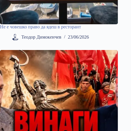
Не е човешко право да ядеш в ресторант
Теодор Димокенчев
23/06/2026