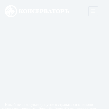
Skip
to
content
Никой не е гласувал да пусне в страната си милиони
нелегални мигранти: Джей Ди Ванс (Пълен превод, реч