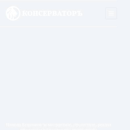
Skip
to
content
Никола Бушняков за мигрантите, протестите, реална
опасност и политическа (зло)употреба