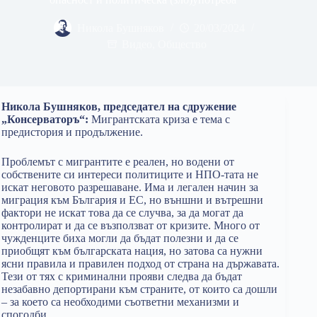
Никола Бушняков
20/03/2024
Видео
,
Общество
Никола Бушняков, председател на сдружение
„Консерваторъ“:
Мигрантската криза е тема с
предистория и продължение.
Проблемът с мигрантите е реален, но водени от
собствените си интереси политиците и НПО-тата не
искат неговото разрешаване. Има и легален начин за
миграция към България и ЕС, но външни и вътрешни
фактори не искат това да се случва, за да могат да
контролират и да се възползват от кризите. Много от
чужденците биха могли да бъдат полезни и да се
приобщят към българската нация, но затова са нужни
ясни правила и правилен подход от страна на държавата.
Тези от тях с криминални прояви следва да бъдат
незабавно депортирани към страните, от които са дошли
– за което са необходими съответни механизми и
спогодби.