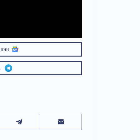
вини
am