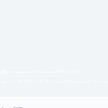
 Йорк и инвазията #TheConservativeTeam E27 S3
торъ
06/11/2025
TheConservativeTeam
,
Видео
,
Политик