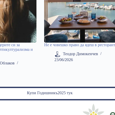
ерите си за
Не е човешко право да ядеш в ресторан
лтикултурализма и
Теодор Димокенчев
23/06/2026
Облаков
Купи Годишникъ2025 тук