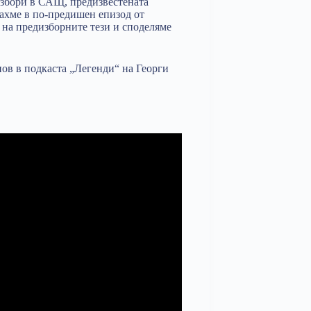
избори в САЩ, предизвестената
ахме в по-предишен епизод от
 на предизборните тези и споделяме
ов в подкаста „Легенди“ на Георги