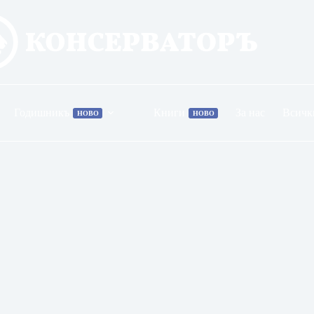
Годишникъ
Книги
За нас
Всичк
НОВО
НОВО