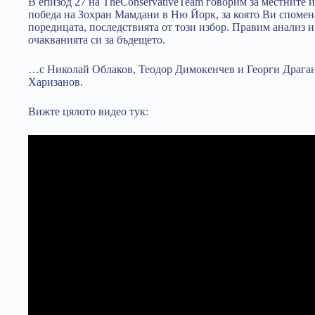
В епизод 27 на TheConservativeTeam говорим за местните 
победа на Зохран Мамдани в Ню Йорк, за която Ви спомен
поредицата, последствията от този избор. Правим анализ и
очакванията си за бъдещето.
…с Николай Облаков, Теодор Димокенчев и Георги Драган
Харизанов.
Вижте цялото видео тук: