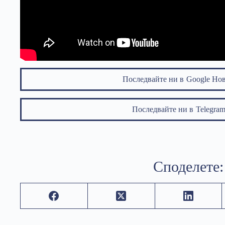
Последвайте ни в
Google Но
Последвайте ни в
Telegr
Споделете: