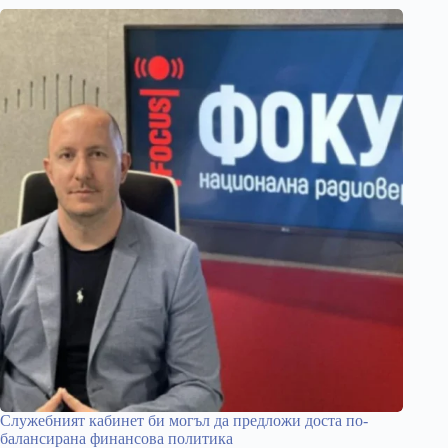
Служебният кабинет би могъл да предложи доста по-
балансирана финансова политика