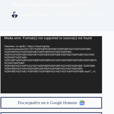
Николай Облаков в Имате Думата 05.07.2017
Николай Облаков
05/07/2017
Видео
Видео
Media error: Format(s) not supported or source(s) not found
Сваляне на файл: https://misal.bg/wp-
content/uploads/2017/07/%D0%98%D0%BC%D0%B0%D1%82%D0%B5-
%D0%B4%D1%83%D0%BC%D0%B0%D1%82%D0%B0-
%D0%A0%D0%B0%D0%B7%D0%B3%D0%BE%D0%B2%D0%BE%D1%80-
%D0%B7%D0%B0-
%D0%BF%D0%BE%D0%BB%D0%B8%D1%82%D0%B8%D0%BA%D0%B0%
D1%82%D0%B0-
%D0%B4%D1%8F%D1%81%D0%BD%D0%BE%D1%82%D0%BE-%D0%B8-
%D0%BD%D1%83%D0%B6%D0%B4%D0%B0%D1%82%D0%B0-
%D0%BE%D1%82-%D0%BC%D0%B8%D1%81%D1%8A%D0%BB.mp4?_=1
Последвайте ни в
Google Новини