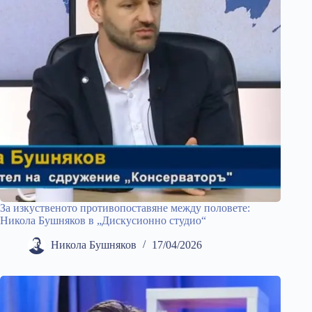
За изкуственото противопоставяне между половете:
Никола Бушняков в „Дискусионно студио“
Никола Бушняков
17/04/2026