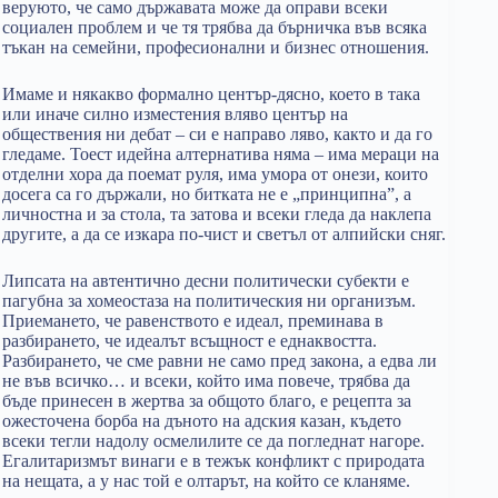
веруюто, че само държавата може да оправи всеки
социален проблем и че тя трябва да бърничка във всяка
тъкан на семейни, професионални и бизнес отношения.
Имаме и някакво формално център-дясно, което в така
или иначе силно изместения вляво център на
обществения ни дебат – си е направо ляво, както и да го
гледаме. Тоест идейна алтернатива няма – има мераци на
отделни хора да поемат руля, има умора от онези, които
досега са го държали, но битката не е „принципна”, а
личностна и за стола, та затова и всеки гледа да наклепа
другите, а да се изкара по-чист и светъл от алпийски сняг.
Липсата на автентично десни политически субекти е
пагубна за хомеостаза на политическия ни организъм.
Приемането, че равенството е идеал, преминава в
разбирането, че идеалът всъщност е еднаквостта.
Разбирането, че сме равни не само пред закона, а едва ли
не във всичко… и всеки, който има повече, трябва да
бъде принесен в жертва за общото благо, е рецепта за
ожесточена борба на дъното на адския казан, където
всеки тегли надолу осмелилите се да погледнат нагоре.
Егалитаризмът винаги е в тежък конфликт с природата
на нещата, а у нас той е олтарът, на който се кланяме.