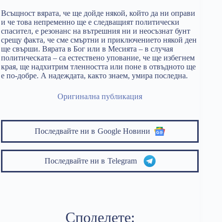
Всъщност вярата, че ще дойде някой, който да ни оправи
и че това непременно ще е следващият политически
спасител, е резонанс на вътрешния ни и неосъзнат бунт
срещу факта, че сме смъртни и приключението някой ден
ще свърши. Вярата в Бог или в Месията – в случая
политическата – са естествено упование, че ще избегнем
края, ще надхитрим тленността или поне в отвъдното ще
е по-добре. А надеждата, както знаем, умира последна.
Оригинална публикация
Последвайте ни в
Google Новини
Последвайте ни в
Telegram
Споделете: