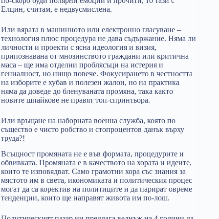
по-скоро буди полярни емоции и прочити, то тази с
Елцин, считам, е недвусмислена.
Или вярата в машинното или електронно гласуване –
технология плюс процедура не дава съдържание. Няма ли
личности и проекти с ясна идеология и визия,
припознавана от мнозинството граждани или критична
маса – ще има отделни проблясъци на истерия и
гениалност, но нищо повече. Фокусирането в честността
на изборите е хубав и полезен жалон, но на практика
няма да доведе до бленуваната промяна, така както
новите шпайкове не правят топ-спринтьора.
Или връщане на наборната военна служба, която по
същество е чисто робство и стопроцентов данък върху
труда?!
Всъщност промяната не е във формата, процедурите и
обвивката. Промяната е в качеството на хората и идеите,
които те изповядват. Само грамотни хора със знания за
мястото им в света, икономиката и политическия процес
могат да са коректив на политиците и да парират овреме
тенденции, които ще направят живота им по-лош.
Политическият пазар ни предлага веднъж на 4 години да