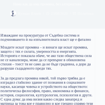
Няма как да има промяна, без алтернатива
Кузман Илиев
23/08/2020
Политика
Изваждане на прокуратура от Съдебна система и
подчиняването ѝ на изпълнителната власт ще е фатално
Mладите искат промяна – и винаги ще искат промяна,
защото с тях е силата, увереността и енергията.
Историята е показала обаче, че ако тази обществена сила
не се канализира, може да се превърне в обикновена
стихия – тоест тя не само да не бъде градивна, а дори да
разруши създаденото преди тях.
За да предлага промяна някой, той първо трябва да е
изградил стабилно здание от познания в социалните
науки, касаещи човека и устройството на обществото:
политическа философия, право, икономика и финанси,
история, социология, културология, психология и други.
С една дума: да има визия какво следва занапред и
матрица за това кое е правилно и кое грешно спрямо тези