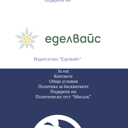
Подкрепи ни
Издателство "Еделвайс"
За нас
Контакти
Общи условия
Политика за бисквитките
Подкрепи ни
Политически тест “Мисъль”