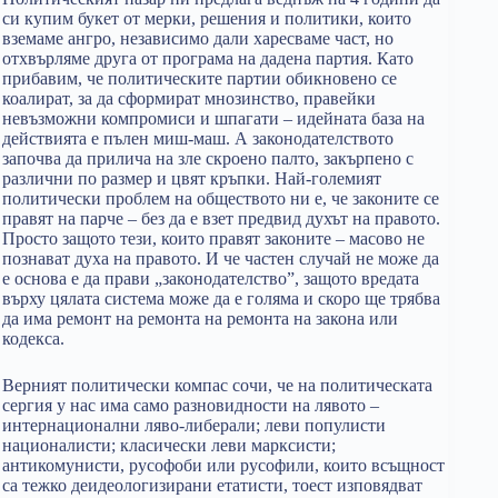
си купим букет от мерки, решения и политики, които
вземаме ангро, независимо дали харесваме част, но
отхвърляме друга от програма на дадена партия. Като
прибавим, че политическите партии обикновено се
коалират, за да сформират мнозинство, правейки
невъзможни компромиси и шпагати – идейната база на
действията е пълен миш-маш. А законодателството
започва да прилича на зле скроено палто, закърпено с
различни по размер и цвят кръпки. Най-големият
политически проблем на обществото ни е, че законите се
правят на парче – без да е взет предвид духът на правото.
Просто защото тези, които правят законите – масово не
познават духа на правото. И че частен случай не може да
е основа е да прави „законодателство”, защото вредата
върху цялата система може да е голяма и скоро ще трябва
да има ремонт на ремонта на ремонта на закона или
кодекса.
Верният политически компас сочи, че на политическата
сергия у нас има само разновидности на лявото –
интернационални ляво-либерали; леви популисти
националисти; класически леви марксисти;
антикомунисти, русофоби или русофили, които всъщност
са тежко деидеологизирани етатисти, тоест изповядват