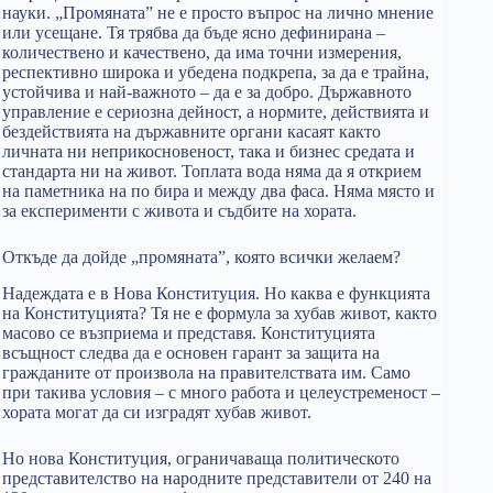
науки. „Промяната” не е просто въпрос на лично мнение
или усещане. Тя трябва да бъде ясно дефинирана –
количествено и качествено, да има точни измерения,
респективно широка и убедена подкрепа, за да е трайна,
устойчива и най-важното – да е за добро. Държавното
управление е сериозна дейност, а нормите, действията и
бездействията на държавните органи касаят както
личната ни неприкосновеност, така и бизнес средата и
стандарта ни на живот. Топлата вода няма да я открием
на паметника на по бира и между два фаса. Няма място и
за експерименти с живота и съдбите на хората.
Откъде да дойде „промяната”, която всички желаем?
Надеждата е в Нова Конституция. Но каква е функцията
на Конституцията? Тя не е формула за хубав живот, както
масово се възприема и представя. Конституцията
всъщност следва да е основен гарант за защита на
гражданите от произвола на правителствата им. Само
при такива условия – с много работа и целеустременост –
хората могат да си изградят хубав живот.
Но нова Конституция, ограничаваща политическото
представителство на народните представители от 240 на