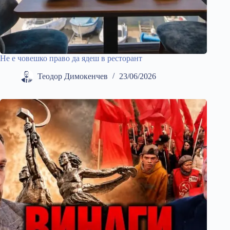
Не е човешко право да ядеш в ресторант
Теодор Димокенчев
23/06/2026