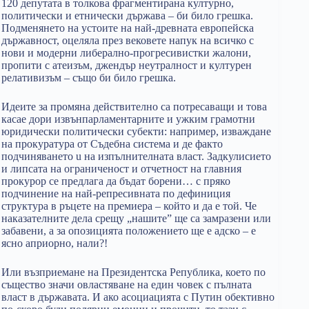
120 депутата в толкова фрагментирана културно,
политически и етнически държава – би било грешка.
Подменянето на устоите на най-древната европейска
държавност, оцеляла през вековете напук на всичко с
нови и модерни либерално-прогресивистки жалони,
пропити с атеизъм, джендър неутралност и културен
релативизъм – също би било грешка.
Идеите за промяна действително са потресаващи и това
касае дори извънпарламентарните и ужким грамотни
юридически политически субекти: например, изваждане
на прокуратура от Съдебна система и де факто
подчиняването u на изпълнителната власт. Задкулисието
и липсата на ограниченост и отчетност на главния
прокурор се предлага да бъдат борени… с пряко
подчинение на най-репресивната по дефиниция
структура в ръцете на премиера – който и да е той. Че
наказателните дела срещу „нашите” ще са замразени или
забавени, а за опозицията положението ще е адско – е
ясно априорно, нали?!
Или възприемане на Президентска Република, което по
същество значи овластяване на един човек с пълната
власт в държавата. И ако асоциацията с Путин обективно