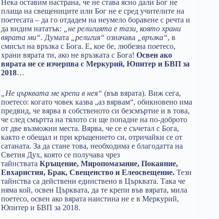
Нека оставим настрана, че не става ясно дали Бог не
плаща на свещениците или Бог не е сред учителите на
поетесата – да го отдадем на неумело боравене с речта и
да видим нататък:
„не религията е тази, която храни
вярата ми“
. Думата
„религия“
означава
„връзка“
, в
смисъл на връзка с Бога. Е, кое бе, любезна поетесо,
храни вярата ти, ако не връзката с Бога!
Освен ако
вярата не се изчерпва с Меркурий, Юпитер и БВП за
2018
…
„Не църквата ме крепи в нея“
(във вярата). Виж сега,
поетесо: когато човек казва „аз вярвам“, обикновено има
предвид, че вярва в собственото си безсмъртие и в това,
че след смъртта на тялото си ще попадне на по-доброто
от две възможни места. Вярва, че се е съчетал с Бога,
както е обещал и при кръщението си, отричайки се от
сатаната. За да стане това, необходима е благодатта на
Светия Дух, която се получава чрез
тайнствата
Кръщение, Миропомазание, Покаяние,
Евхаристия, Брак, Свещенство и Елеосвещение.
Тези
тайнства са действени единствено в Църквата. Така че
няма кой, освен Църквата, да те крепи във вярата, мила
поетесо, освен ако вярата наистина не е в Меркурий,
Юпитер и БВП за 2018.