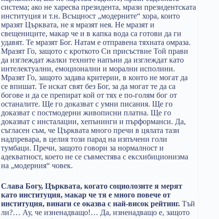
система; ако не харесва президента, мрази президентската
институция и т.н. Всъщност „модерните“ хора, които
мразят Църквата, не я мразят нея. Не мразят и
свещениците, макар че и в капка вода са готови да ги
удавят. Те мразят Бог. Натам е отправена тяхната омраза.
Мразят Го, защото с кроткото Си присъствие Той прави
да изглеждат жалки техните напъни да изглеждат като
интелектуални, емоционални и морални исполини.
Мразят Го, защото задава критерии, в които не могат да
се впишат. Те искат свят без Бог, за да могат те да са
богове и да се препират кой от тях е по-голям бог от
останалите. Ще го доказват с умни писания. Ще го
доказват с постмодерни живописни платна. Ще го
доказват с инсталации, хепънинги и пърформанси. Да,
съгласен съм, че Църквата много пречи в цялата тази
надпревара, в целия този парад на изпъчени голи
тумбаци. Пречи, защото говори за нормалност и
адекватност, което не се съвместява с ексхибиционизма
на „модерния“ човек.
Слава Богу, Църквата, когато социолозите я мерят
като институция, макар че тя е много повече от
институция, винаги се оказва с най-висок рейтинг.
Тъй
ли?… Ау, че изненадващо!… Да, изненадващо е, защото