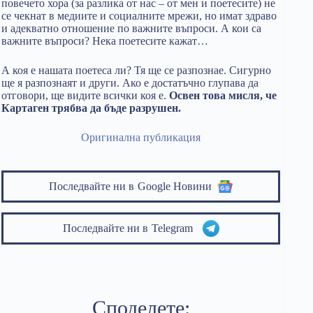
повечето хора (за разлика от нас – от мен и поетесите) не
се чекнат в медиите и социалните мрежи, но имат здраво
и адекватно отношение по важните въпроси. А кои са
важните въпроси? Нека поетесите кажат…
А коя е нашата поетеса ли? Тя ще се разпознае. Сигурно
ще я разпознаят и други. Ако е достатъчно глупава да
отговори, ще видите всички коя е.
Освен това мисля, че
Картаген трябва да бъде разрушен.
Оригинална публикация
Последвайте ни в
Google Новини
Последвайте ни в
Telegram
Споделете: