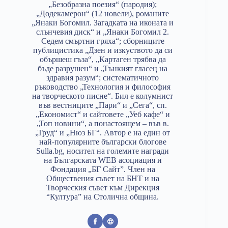
„Безобразна поезия“ (пародия);
„Додекамерон“ (12 новели), романите
„Янаки Богомил. Загадката на иконата и
слънчевия диск“ и „Янаки Богомил 2.
Седем смъртни гряха“; сборниците
публицистика „Дзен и изкуството да си
обършеш гъза“, „Картаген трябва да
бъде разрушен“ и „Тънкият гласец на
здравия разум“; систематичното
ръководство „Технология и философия
на творческото писне“. Бил е колумнист
във вестниците „Пари“ и „Сега“, сп.
„Економист“ и сайтовете „Уеб кафе“ и
„Топ новини“, а понастоящем – във в.
„Труд“ и „Нюз БГ“. Автор е на един от
най-популярните български блогове
Sulla.bg, носител на големите награди
на Българската WEB асоциация и
Фондация „БГ Сайт”. Член на
Обществения съвет на БНТ и на
Творческия съвет към Дирекция
“Култура” на Столична община.