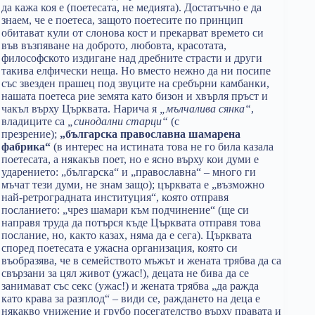
да кажа коя е (поетесата, не медията). Достатъчно е да
знаем, че е поетеса, защото поетесите по принцип
обитават кули от слонова кост и прекарват времето си
във възпяване на доброто, любовта, красотата,
философското издигане над дребните страсти и други
такива елфически неща. Но вместо нежно да ни посипе
със звезден прашец под звуците на сребърни камбанки,
нашата поетеса рие земята като бизон и хвърля пръст и
чакъл върху Църквата. Нарича я
„мълчалива сянка“
,
владиците са
„синодални старци“
(с
презрение);
„българска православна шамарена
фабрика“
(в интерес на истината това не го била казала
поетесата, а някакъв поет, но е ясно върху кои думи е
ударението: „българска“ и „православна“ – много ги
мъчат тези думи, не знам защо); църквата е „възможно
най-ретроградната институция“, която отправя
посланието: „чрез шамари към подчинение“ (ще си
направя труда да потърся къде Църквата отправя това
послание, но, както казах, няма да е сега). Църквата
според поетесата е ужасна организация, която си
въобразява, че в семейството мъжът и жената трябва да са
свързани за цял живот (ужас!), децата не бива да се
занимават със секс (ужас!) и жената трябва „да ражда
като крава за разплод“ – види се, раждането на деца е
някакво унижение и грубо посегателство върху правата и