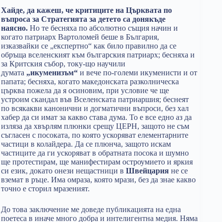
Хайде, да кажеш, че критиците на Църквата по
въпроса за Стратегията за детето са донякъде
наясно.
Но те бесняха по абсолютно същия начин и
когато патриарх Вартоломей беше в България,
изказвайки се „експертно“ как било правилно да се
обръща вселенският към българския патриарх; бесняха и
за Критския събор, току-що научили
думата
„икуменизъм“
и вече по-големи икуменисти и от
папата; бесняха, когато македонската разколническа
църква пожела да я осиновим, при условие че ще
устроим скандал във Вселенската патриаршия; беснеят
по всякакви канонични и догматични въпроси, без хал
хабер да си имат за какво става дума. То е все едно аз да
изляза да хвърлям плюнки срещу ЦЕРН, защото не съм
съгласен с посоката, по която ускоряват елементарните
частици в колайдера. Да се плюнча, защото искам
частиците да ги ускоряват в обратната посока и шумно
ще протестирам, ще манифестирам остроумието и яркия
си език, докато онези нещастници в
Швейцария
не се
вземат в ръце. Има омраза, която мрази, без да знае какво
точно е сторил мразеният.
До това заключение ме доведе публикацията на една
поетеса в иначе много добра и интелигентна медия. Няма