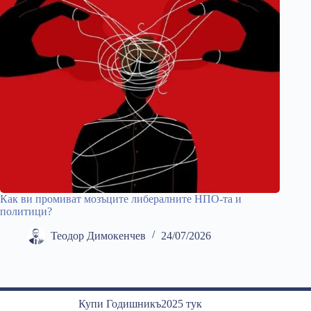
Как ви промиват мозъците либералните НПО-та и
политици?
Теодор Димокенчев
24/07/2026
Купи Годишникъ2025 тук