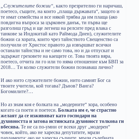
„Служителите божии“
, както презрително ги наричаш,
поетесо, същите, на които „плаща държавата“, защото и
те имат семейства и все някой трябва да им плаща (ако
повдигна въпроса за църковен данък, ти първа ще
разголиш гръд и ще легнеш на релсите пред влака с
танкове за Индокитай като Раймода Диен), служителите
божии са хората, които чрез тайнството Свещенство са
получили от Христос правото да извършват всички
останали тайнства и не само това, но и да отпускат и
задържат греховете на каещите се. Това твоята вяра,
поетесо, отчита ли го или то няма отношение към БВП за
2018… Ти колко служители божии познаваш лично?
И ако нито служителите божии, нито самият Бог са
твоите учители, кой тогава? Дънов? Ванга?
Богомилите?…
Но аз знам коя е болката на „модерните“ хора, особено
когато са поети и поетеси.
Болката им е, че страстно
желаят да се изживяват като господари на
духовността и затова истинската духовност толкова ги
вбесява.
Те не са по-умни от всеки друг „модерен“
човек, който, ако не харесва депутатите, мрази
парламента; ако не харесва съдиите, мрази съдебната