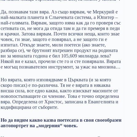
Да, познавам тази вяра. Аз също вярвам, че Меркурий е
най-малката планета в Слънчевата система, а Юпитер –
най-голямата. Вярвам, защото няма как да го проверя със
сетивата си, не мога да отида там и да ги премеря в педи
и крачки. Затова вярвам. Почти всички неща, които знае
човек, ги знае, защото е повярвал, а не защото ги е
изпитал. Откъде знаете, мили поетеси (ако знаете,
разбира се), че брутният вътрешен продукт на родината
ви за миналата година е бил 105,609 милиарда лева?
Някой ви е казал, прочели сте го и сте повярвали. Вярата
е могъщ познавателен инструмент, за ужас на мнозина…
Но вярата, която изповядваме в Църквата (и за която
скоро писах) е по-различна. Тя не е вярата в някаква
висша сила, все едно каква, както изискват масоните от
новопостъпващите си членове. Това е точно определена
вяра. Определена от Христос, записана в Евангелията и
кодифицирана от съборите.
Но да видим какво казва поетесата в своя своеобразен
автопортрет на „модерния“ човек.