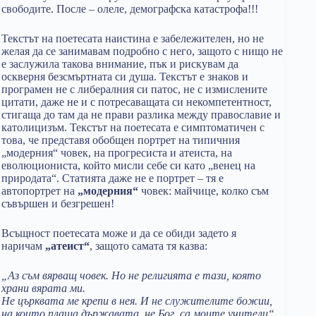
свободите. После – олеле, демографска катастрофа!!!
Текстът на поетесата наистина е забележителен, но не
желая да се занимавам подробно с него, защото с нищо не
е заслужила такова внимание, пък и рискувам да
оскверня безсмъртната си душа. Текстът е знаков и
програмен не с либералния си патос, не с измислените
цитати, даже не и с потресаващата си некомпетентност,
стигаща до там да не прави разлика между православие и
католицизъм. Текстът на поетесата е симптоматичен с
това, че представя обобщен портрет на типичния
„модерния“ човек, на прогресиста и атеиста, на
еволюциониста, който мисли себе си като „венец на
природата“. Статията даже не е портрет – тя е
автопортрет на
„модерния“
човек: майчице, колко съм
съвършен и безгрешен!
Всъщност поетесата може и да се обиди задето я
наричам
„атеист“
, защото самата тя казва:
„Аз съм вярващ човек. Но не религията е тази, която
храни вярата ми.
Не църквата ме крепи в нея. И не служителите божии,
на които плаща държавата, не Бог, са моите учители“.