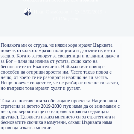
Иван Стамболов
15/02/2019
Общество
Понякога ми се струва, че някои хора мразят Църквата
повече, отколкото мразят полицията и данъчните, взети
заедно. Когато заговорят за свещеници и владици, даже и
за Бог – пяна им излиза от устата, също като на
бесноватите от Евангелието. Най-малкият повод е
способен да отприщи яростта им. Често такъв повод е
нещо, от което те не разбират и изобщо не ги засяга.
Нещо повече: гордеят се, че не разбират и че не ги засяга,
но въпреки това мразят, хулят и ругаят.
Така и с поставения за обсъждане проект за Национална
стратегия за детето
2019-2030
(тук няма да се занимавам с
него, но вероятно ще го направя в края на седмицата
другаде). Църквата изказа мнението си за стратегията и
бесноватите скочиха възмутени, сякаш Църквата няма
право да изказва мнение.