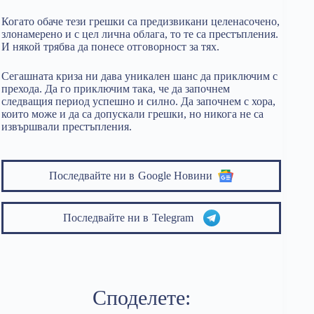
Когато обаче тези грешки са предизвикани целенасочено,
злонамерено и с цел лична облага, то те са престъпления.
И някой трябва да понесе отговорност за тях.
Сегашната криза ни дава уникален шанс да приключим с
прехода. Да го приключим така, че да започнем
следващия период успешно и силно. Да започнем с хора,
които може и да са допускали грешки, но никога не са
извършвали престъпления.
Последвайте ни в
Google Новини
Последвайте ни в
Telegram
Споделете: