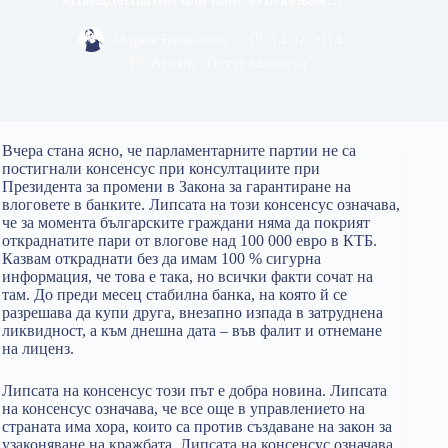
Мария Николова
14/07/2014
Архив "Петте кьошета"
Вчера стана ясно, че парламентарните партии не са
постигнали консенсус при консултациите при
Президента за промени в Закона за гарантиране на
влоговете в банките. Липсата на този консенсус означава,
че за момента българските граждани няма да покрият
откраднатите пари от влогове над 100 000 евро в КТБ.
Казвам откраднати без да имам 100 % сигурна
информация, че това е така, но всички факти сочат на
там. До преди месец стабилна банка, на която й се
разрешава да купи друга, внезапно изпада в затруднена
ликвидност, а към днешна дата – във фалит и отнемане
на лиценз.
Липсата на консенсус този път е добра новина. Липсата
на консенсус означава, че все още в управлението на
страната има хора, които са против създаване на закон за
узаконяване на кражбата. Липсата на консенсус означава,