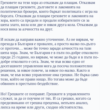
Греховете на тези хора аз отказвам да плащам. Отказвам
да плащам греховете, дълговете и лакомията на
политически брокери, които бъркат политиката с игра на
борсата. Отказвам да плащам греховете и лакомията на
хора, които са предали и продали избирателите си за
шепа злато, вила или две и някоя друга кола. Отказвам да
нося вина за алчността на друг.
И искам да направя важно уточнение. Аз не вярвам, че
прехода в България е провален, а просто малко по-дълго
се проточи… може би точно заради алчността на тази
шепа хора. Знам, че България е в пъти по-добре отколкото
преди 25 години, но вярвам, че може да бъди и в пъти по-
добре отколкото е сега. Знам, че във всяко едно от
досегашните управления мога да посоча положителни
решения, за някое повече, за някое по-малко. Както и
знам, че във всяко управление има грешки. Не бърка само
този, който не прави нищо. Но тогава може да бъде
обвинен в престъпно бездействие.
Но! Грешките се поправят. Грешките в управлението
служат, за да се поучим от тях. И са грешки, когато са
предизвикани от грешна преценка, непълен анализ,
липса на време или други, сходни обстоятелства.