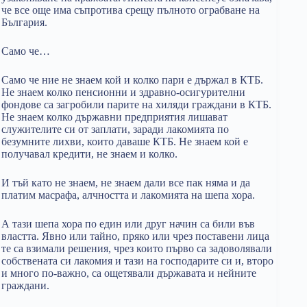
че все още има съпротива срещу пълното ограбване на
България.
Само че…
Само че ние не знаем кой и колко пари е държал в КТБ.
Не знаем колко пенсионни и здравно-осигурителни
фондове са загробили парите на хиляди граждани в КТБ.
Не знаем колко държавни предприятия лишават
служителите си от заплати, заради лакомията по
безумните лихви, които даваше КТБ. Не знаем кой е
получавал кредити, не знаем и колко.
И тъй като не знаем, не знаем дали все пак няма и да
платим масрафа, алчността и лакомията на шепа хора.
А тази шепа хора по един или друг начин са били във
властта. Явно или тайно, пряко или чрез поставени лица
те са взимали решения, чрез които първо са задоволявали
собствената си лакомия и тази на господарите си и, второ
и много по-важно, са ощетявали държавата и нейните
граждани.