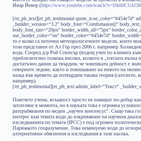
Ивар Йевер (
https://www.youtube.com/watch?v=Dk60CUkf3
[/et_pb_text][et_pb_testimonial quote_icon_color=“#454e7d“ 
_builder_version=“3.2″ body_font=“Comfortaa|on|||“ body_tex
body_font_size=“20px“ border_width_all=“5px“ border_color_a
use_border_color=“on“ border_color=“#454e7d“ border_widt
то е колко са неточни метеорологичните модели, които мо
този представен от Ал Гор през 2006 г. например Холандия
вода. Според д-р Рой Спенсър (водещ учен по климата към
приблизително толкова високи, колкото в „топлата вълна п
достатъчно данни да твърдим, че човешката дейност е знач
северните ледове, както и повишаване на нивото на океан
назад във времето да потвърдим такава теория (сателити, 
например).
[/et_pb_testimonial][et_pb_text admin_label=“Текст“ _builder
Повечето учени, всъщност просто не намират по-добър кан
затопляне в момента, но в науката това е огромна условно
разтръбявания по медии „научен консенсус“. Също така г
интерес към темата води до изкривяване на научния диало
изследванията по темата (IPCC) е под огромен политическ
Парижкото споразумение. Това неминуемо води до игнори
алтернативни обяснения и изследвания в тази насока.