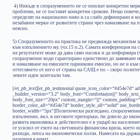
4) Никъде в споразумението не се описват конкретни мерк
проблеми, не се поставят конкретни срокове. Нещо повече,
определят на национално ниво и са слабо дефинирани в ко
незабавни мерки от развитите страни чрез намаляване на 
неясно.
5) Споразумението на практика не предвижда механизъм за
към изпълнението му. (чл.15 п.2). Самата конференция на с
на резултатите може да дава само насоки и да информира (
споразумение води гарантирано единствено до заявяване н
и намаляване на емисиите парникови емисии, но не и към 
оттеглянето от него от страна на САЩ е по – скоро полити
левите идеи залегнали там.
[/et_pb_text][et_pb_testimonial quote_icon_color=“#454e7d“ 
_builder_version=“3.2″ body_font=“Comfortaa|on|||“ body_tex
body_font_size=“20px“ custom_margin=“|||“ custom_padding=“|
border_color_all=“#454e7d“ border_style_all=“solid“ use_bor
border_width=“5px“]Политически разгледано, споразумени
изпълнение, вкл. в неговите препоръки, би довело до икон
развита икономика и действително е в ущърб на население
се усилил от ехото на световната финансова криза, което 
разходи, липса на икономически ползи. Намесата на държа
пазарния климат.