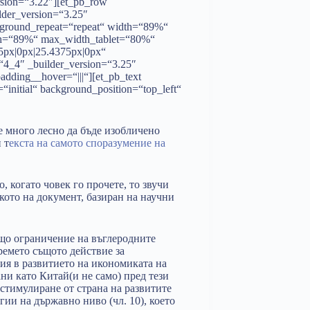
ersion=“3.22″][et_pb_row
lder_version=“3.25″
ckground_repeat=“repeat“ width=“89%“
dth=“89%“ max_width_tablet=“80%“
5px|0px|25.4375px|0px“
“4_4″ _builder_version=“3.25″
adding__hover=“|||“][et_pb_text
“initial“ background_position=“top_left“
 много лесно да бъде изобличено
 т
екста на самото споразумение на
 когато човек го прочете, то звучи
кото на документ, базиран на научни
що ограничение на въглеродните
времето същото действие за
ния в развитието на икономиката на
ни като Китай(и не само) пред тези
 стимулиране от страна на развитите
гии на държавно ниво (чл. 10), което