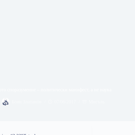
то споразумение – политически манифест, а не наука
Боян Златанов
07/06/2017
Мисъль