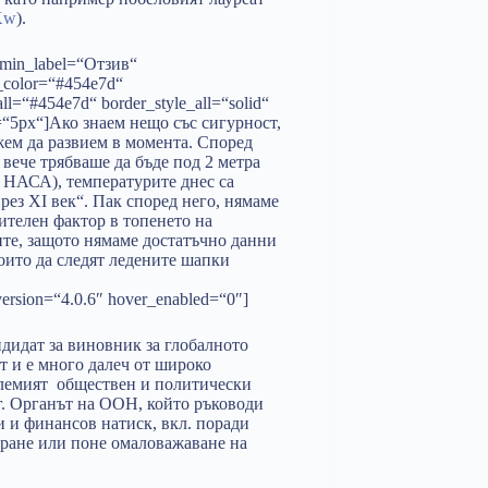
Kw
).
admin_label=“Отзив“
t_color=“#454e7d“
ll=“#454e7d“ border_style_all=“solid“
h=“5px“]Aко знаем нещо със сигурност,
жем да развием в момента. Според
 вече трябваше да бъде под 2 метра
 НАСА), температурите днес са
рез XI век“. Пак според него, нямаме
ителен фактор в топенето на
ите, защото нямаме достатъчно данни
които да следят ледените шапки
_version=“4.0.6″ hover_enabled=“0″]
дидат за виновник за глобалното
ст и е много далеч от широко
олемият обществен и политически
г. Органът на ООН, който ръководи
и и финансов натиск, вкл. поради
ране или поне омаловажаване на