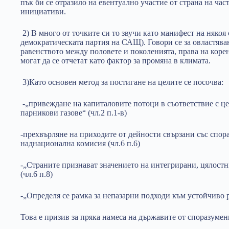
пък би се отразило на евентуално участие от страна на час
инициативи.
2) В много от точките си то звучи като манифест на някоя
демократическата партия на САЩ). Говори се за овластява
равенството между половете и поколенията, права на коре
могат да се отчетат като фактор за промяна в климата.
3)Като основен метод за постигане на целите се посочва:
-„привеждане на капиталовите потоци в съответствие с це
парникови газове“ (чл.2 п.1-в)
-прехвърляне на приходите от дейности свързани със спор
наднационална комисия (чл.6 п.6)
-„Страните признават значението на интегрирани, цялост
(чл.6 п.8)
-„Определя се рамка за непазарни подходи към устойчиво 
Това е призив за пряка намеса на държавите от споразумен