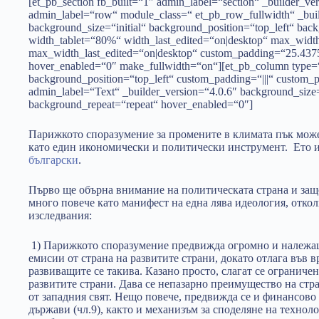
[et_pb_section fb_built=“1″ admin_label=“section“ _builder_v
admin_label=“row“ module_class=“ et_pb_row_fullwidth“ _bui
background_size=“initial“ background_position=“top_left“ ba
width_tablet=“80%“ width_last_edited=“on|desktop“ max_wi
max_width_last_edited=“on|desktop“ custom_padding=“25.437
hover_enabled=“0″ make_fullwidth=“on“][et_pb_column type=
background_position=“top_left“ custom_padding=“|||“ custom_p
admin_label=“Text“ _builder_version=“4.0.6″ background_size=
background_repeat=“repeat“ hover_enabled=“0″]
Парижкото споразумение за промените в климата пък може
като един икономически и политически инструмент. Ето и
български
.
Първо ще обърна внимание на политическата страна и защо,
много повече като манифест на една лява идеология, откол
изследвания:
1) Парижкото споразумение предвижда огромно и належа
емисии от страна на развитите страни, докато отлага във 
развиващите се такива. Казано просто, слагат се ограниче
развитите страни. Дава се непазарно преимущество на стра
от западния свят. Нещо повече, предвижда се и финансово
държави (чл.9), както и механизъм за споделяне на техноло