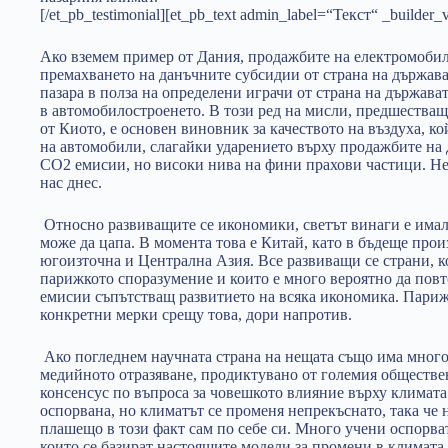
[/et_pb_testimonial][et_pb_text admin_label=“Текст“ _builder
Ако вземем пример от Дания, продажбите на електромобили
премахването на данъчните субсидии от страна на държава
пазара в полза на определени играчи от страна на държава
в автомобилостроенето. В този ред на мисли, предшества
от Киото, е основен виновник за качеството на въздуха, к
на автомобили, слагайки ударението върху продажбите на 
СО2 емисии, но високи нива на фини прахови частици. Не
нас днес.
Относно развиващите се икономики, светът винаги е имал 
може да цапа. В момента това е Китай, като в бъдеще произ
югоизточна и Централна Азия. Все развиващи се страни, к
парижкото споразумение и които е много вероятно да повт
емисии съпътстващ развитието на всяка икономика. Пари
конкретни мерки срещу това, дори напротив.
Ако погледнем научната страна на нещата също има мног
медийното отразяване, продиктувано от големия обществен
консенсус по въпроса за човешкото влияние върху климата
оспорвана, но климатът се променя непрекъснато, така че
плашещо в този факт сам по себе си. Много учени оспорва
които се базират настоящите модели за промени в климата