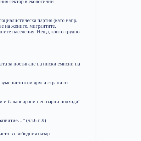
тния сектор в екологични
 социалистическа партия (като напр.
не на жените, мигрантите,
нните населения. Неща, които трудно
лта за постигане на ниски емисии на
азумението към други страни от
ни и балансирани непазарни подходи“
развитие…“ (чл.6 п.9)
ието в свободния пазар.