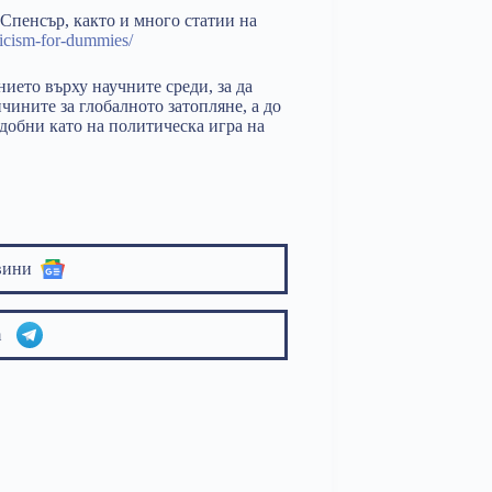
 Спенсър, както и много статии на
icism-for-dummies/
ието върху научните среди, за да
чините за глобалното затопляне, а до
добни като на политическа игра на
вини
am