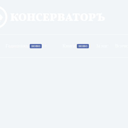
Годишникъ
Книги
За нас
Всичк
НОВО
НОВО