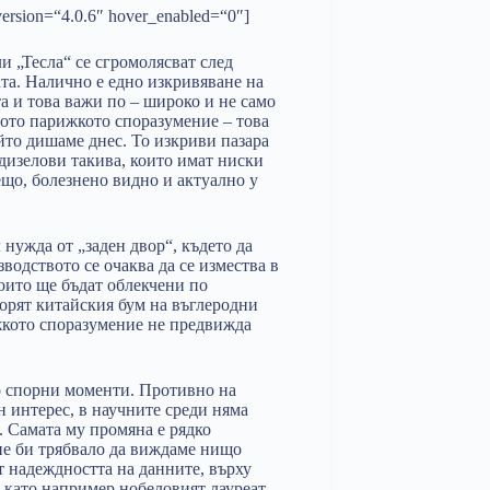
_version=“4.0.6″ hover_enabled=“0″]
 „Тесла“ се сгромолясват след
та. Налично е едно изкривяване на
та и това важи по – широко и не само
щото парижкото споразумение – това
ойто дишаме днес. То изкриви пазара
дизелови такива, които имат ниски
що, болезнено видно и актуално у
нужда от „заден двор“, където да
водството се очаква да се измества в
оито ще бъдат облекчени по
орят китайския бум на въглеродни
жкото споразумение не предвижда
о спорни моменти. Противно на
 интерес, в научните среди няма
. Самата му промяна е рядко
 не би трябвало да виждаме нищо
т надеждността на данните, върху
, като например нобеловият лауреат