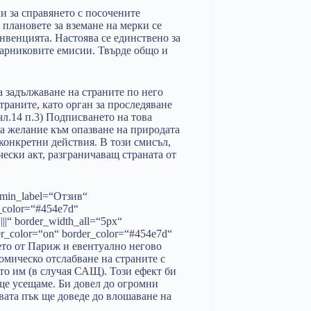
и за справянето с посочените
 плановете за вземане на мерки се
нвенцията. Настоява се единствено за
парниковите емисии. Твърде общо и
 задължаване на страните по него
траните, като орган за проследяване
чл.14 п.3) Подписването на това
а желание към опазване на природата
конкретни действия. В този смисъл,
чески акт, разграничаващ страната от
admin_label=“Отзив“
t_color=“#454e7d“
||“ border_width_all=“5px“
der_color=“on“ border_color=“#454e7d“
ето от Париж и евентуално негово
омическо отслабване на страните с
то им (в случая САЩ). Този ефект би
още усещаме. Би довел до огромни
вата пък ще доведе до влошаване на