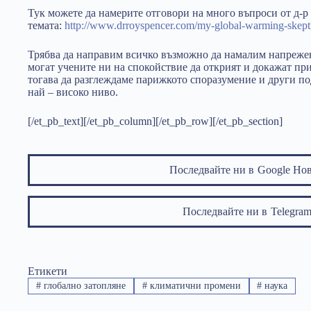
Тук можете да намерите отговори на много въпроси от д-р
темата:
http://www.drroyspencer.com/my-global-warming-skept
Трябва да направим всичко възможно да намалим напрежен
могат учените ни на спокойствие да открият и докажат при
тогава да разглеждаме парижкото споразумение и други по
най – високо ниво.
[/et_pb_text][/et_pb_column][/et_pb_row][/et_pb_section]
Последвайте ни в
Google Но
Последвайте ни в
Telegr
Етикети
#
глобално затопляне
#
климатични промени
#
наука