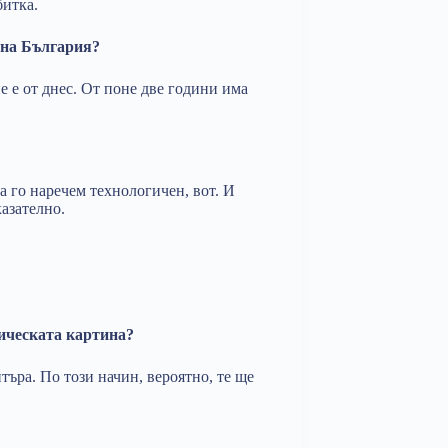
битка.
чна България?
е е от днес. От поне две години има
а го наречем технологичен, вот. И
азателно.
ическата картина?
нтъра. По този начин, вероятно, те ще