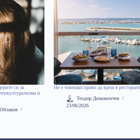
ерите си за
Не е човешко право да ядеш в ресторан
лтикултурализма и
Теодор Димокенчев
23/06/2026
Облаков