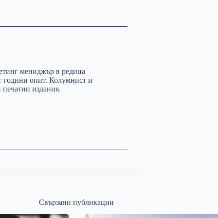
етинг мениджър в редица
т години опит. Колумнист и
и печатни издания.
Свързани публикации