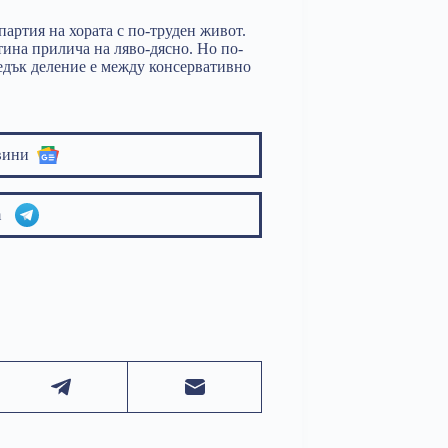
партия на хората с по-труден живот.
тина прилича на ляво-дясно. Но по-
ледък деление е между консервативно
вини
am