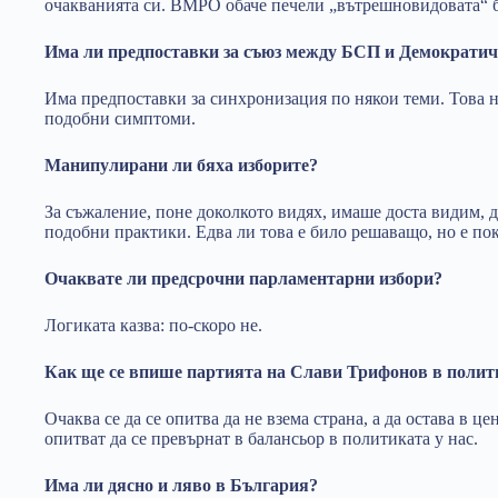
очакванията си. ВМРО обаче печели „вътрешновидовата“ 
Има ли предпоставки за съюз между БСП и Демократи
Има предпоставки за синхронизация по някои теми. Това н
подобни симптоми.
Манипулирани ли бяха изборите?
За съжаление, поне доколкото видях, имаше доста видим, д
подобни практики. Едва ли това е било решаващо, но е пок
Очаквате ли предсрочни парламентарни избори?
Логиката казва: по-скоро не.
Как ще се впише партията на Слави Трифонов в полит
Очаква се да се опитва да не взема страна, а да остава в це
опитват да се превърнат в балансьор в политиката у нас.
Има ли дясно и ляво в България?