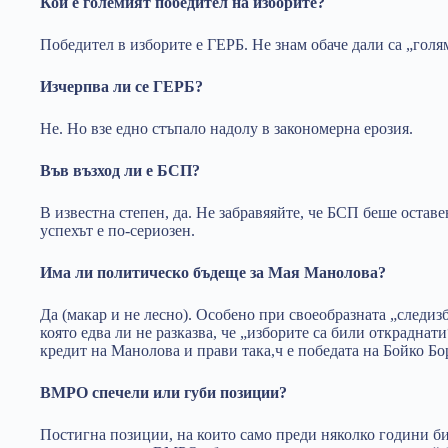
Кой е големият победител на изборите?
Победител в изборите е ГЕРБ. Не знам обаче дали са „голя
Изчерпва ли се ГЕРБ?
Не. Но взе едно стъпало надолу в закономерна ерозия.
Във възход ли е БСП?
В известна степен, да. Не забравяяйте, че БСП беше остав
успехът е по-сериозен.
Има ли политическо бъдеще за Мая Манолова?
Да (макар и не лесно). Особено при своеобразната „следизб
която едва ли не разказва, че „изборите са били откраднат
кредит на Манолова и прави така,ч е победата на Бойко Бо
ВМРО спечели или губи позиции?
Постигна позиции, на които само преди няколко години би