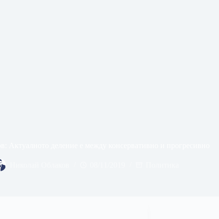
: Актуалното деление е между консервативно и прогресивно
Николай Облаков
08/11/2019
Политика