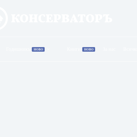
Годишникъ
Книги
За нас
Всичк
НОВО
НОВО