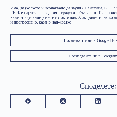
Има, да (колкото и неочаквано да звучи). Наистина, БСП е 
ГЕРБ е партия на средния – градски – българин. Това наис
важното деление у нас е изток-запад. А актуалното напос
и прогресивно, казано най-кратко.
Последвайте ни в
Google Но
Последвайте ни в
Telegr
Споделете: