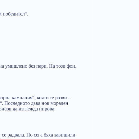
м победител“.
ена умишлено без пари. На този фон,
орна кампания“, която се разви –
и“. Последното дава нов морален
рисов да изглежда пирова.
 се радвала. Но сега бяха завишили