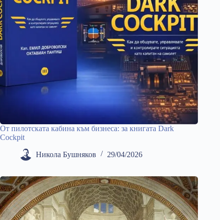
От пилотската кабина към бизнеса: за книгата Dark
Cockpit
Никола Бушняков
29/04/2026