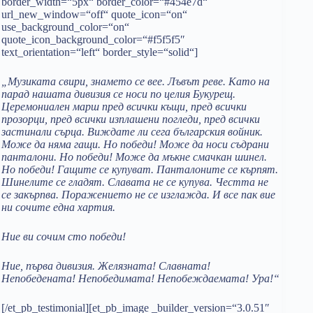
border_width=“5px“ border_color=“#454e7d“
url_new_window=“off“ quote_icon=“on“
use_background_color=“on“
quote_icon_background_color=“#f5f5f5″
text_orientation=“left“ border_style=“solid“]
„Музиката свири, знамето се вее. Лъвът реве. Като на
парад нашата дивизия се носи по целия Букурещ.
Церемониален марш пред всички къщи, пред всички
прозорци, пред всички изплашени погледи, пред всички
застинали сърца. Виждате ли сега българския войник.
Може да няма гащи. Но победи! Може да носи съдрани
панталони. Но победи! Може да мъкне смачкан шинел.
Но победи! Гащите се купуват. Панталоните се кърпят.
Шинелите се гладят. Славата не се купува. Честта не
се закърпва. Поражението не се изглажда. И все пак вие
ни сочите една хартия.
Ние ви сочим сто победи!
Ние, първа дивизия. Желязната! Славната!
Непобедената! Непобедимата! Непобеждаемата! Ура!“
[/et_pb_testimonial][et_pb_image _builder_version=“3.0.51″