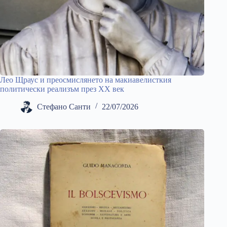
Лео Щраус и преосмислянето на макиавелисткия
политически реализъм през ХХ век
Стефано Санти
22/07/2026