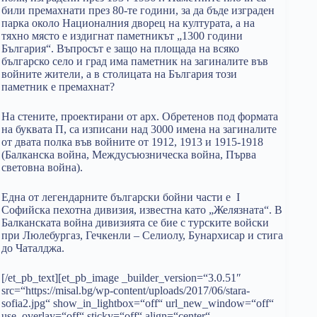
били премахнати през 80-те години, за да бъде изграден
парка около Националния дворец на културата, а на
тяхно място е издигнат паметникът „1300 години
България“. Въпросът е защо на площада на всяко
българско село и град има паметник на загиналите във
войните жители, а в столицата на България този
паметник е премахнат?
На стените, проектирани от арх. Обретенов под формата
на буквата П, са изписани над 3000 имена на загиналите
от двата полка във войните от 1912, 1913 и 1915-1918
(Балканска война, Междусъюзническа война, Първа
световна война).
Една от легендарните български бойни части е I
Софийска пехотна дивизия, известна като „Желязната“. В
Балканската война дивизията се бие с турските войски
при Люлебургаз, Гечкенли – Селиолу, Бунархисар и стига
до Чаталджа.
[/et_pb_text][et_pb_image _builder_version=“3.0.51″
src=“https://misal.bg/wp-content/uploads/2017/06/stara-
sofia2.jpg“ show_in_lightbox=“off“ url_new_window=“off“
use_overlay=“off“ sticky=“off“ align=“center“