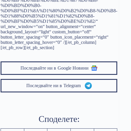
%D0%BF%D0%BB%D0%BE%D1%87%D0%B8-
%D0%BD%D0%B0-
%D0%BF%D1%8A%D1%80%D0%B2%D0%B8-%D0%B8-
%D1%88%D0%B5%D1%81%D1%82%D0%B8-
%D0%BF%D0%B5%D1%85%D0%BE%D1%82/“
url_new_window=“on“ button_alignment=“center“
background_layout=“light“ custom_button=“off“
button_letter_spacing=“0″ button_icon_placement=“right“
button_letter_spacing_hover=“0″ /][/et_pb_column]
[/et_pb_row][/et_pb_section]
Последвайте ни в
Google Новини
Последвайте ни в
Telegram
Споделете: