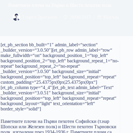
Паметните плочи на Първи и Шести пехотен полк
Георги Драганов
29/06/2017
Мисъль
[et_pb_section bb_built=“1″ admin_label=“section“
_builder_version=“3.0.50″][et_pb_row admin_label=“row“
make_fullwidth=“on“ background_position_1=“top_left“
background_position_2=“top_left“ background_repeat_1=“no-
repeat“ background_repeat_2=“no-repeat“
_builder_version=“3.0.50″ background_size=“initial“
background_position=“top_left“ background_repeat=“repeat“
custom_padding=“25.4375px|0px|25.4375px|0px“]
[et_pb_column type=“4_4″][et_pb_text admin_label=“Text“
_builder_version=“3.0.51″ background_size=“initial“
background_position=“top_left“ background_repeat=“repeat“
background_layout=“light“ text_orientation=“left“
border_style=“solid“]
Паметните плочи на Първи пехотен Софийски (т.нар
Шопски или Железен полк) и Шести пехотен Търновски
полк, изградени през 1934-1936 г. Паметните плочи са