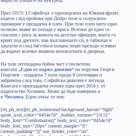
марш по улиците на Букурещ.
През 1917г. I Софийска е прехвърлена на Южния фронт,
където след пробива при Добро поле и солунското
примирие е предадена в плен. При този плен нито едно
полково знаме не попада у врага. Всички до едно са
спасени с риск за живота на десетки офицери, които го
крият под дрехите, във възглавнците си, в тайници и
хралупи и след бягства и нощни пеши преходи успяват
да върнат всички знамена непокътнати в двореца.
На тази легендарна бойна част е посветена
книгата
„Един от първа дивизия“
на поручик Георги
Георгиев – издадена 7 пъти преди 9 септември и
забранена след това. Софийска дивизия е легенда.
Книгата е преиздадена отново едва през 2016 г. от
издателство Хеликон. Може да бъде намерена и
в
Читанка
. Един откъс от нея:
[/et_pb_text][et_pb_testimonial background_layout=“light“
quote_icon_color=“#454e7d“ _builder_version=“3.0.51″
body_font=“Comfortaa|on|||“ body_text_color=“#454e7d“
body_font_size=“20px“ custom_margin=“|||“
custom_padding=“|||“ use_border_color=“on“