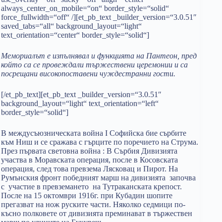
always_center_on_mobile=“on“ border_style=“solid“
force_fullwidth=“off“ /][et_pb_text _builder_version=“3.0.51″
saved_tabs=“all“ background_layout=“light“
text_orientation=“center“ border_style=“solid“]
Мемориалът е изпълнявал и функцията на Пантеон, пред
който са се провеждали тържествени церемонии и са
посрещани високопоставени чуждестранни гости.
[/et_pb_text][et_pb_text _builder_version=“3.0.51″
background_layout=“light“ text_orientation=“left“
border_style=“solid“]
В междусъюзническата война I Софийска бие сърбите
към Ниш и се сражава с гърците по поречието на Струма.
През първата световна война : В Сърбия Дивизията
участва в Моравската операция, после в Косовската
операция, след това превзема Лясковац и Пирот. На
Румънския фронт победният марш на дивизията започва
с участие в превземането на Тутраканската крепост.
После на 15 октомври 1916г. при Кубадин шопите
прегазват на нож руските части. Няколко седмици по-
късно полковете от дивизията преминават в тържествен