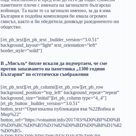
паметните плочи с имената на загиналите български
войници. Та нали те са загинали именно, за да я има
България и подобна композиция би имала огромен
смисъл, както и би обедитила донякъде разединеното ни
общество.
[/et_pb_text][et_pb_text _builder_version=“3.0.51″
background_layout=“light“ text_orientation=“left“
border_style=“solid“]
В „Мисъль“ бихме искали да подчертаем, че сме
против запазването на паметника „1300 години
България“ по естетически съображения
[/et_pb_text][/et_pb_column][/et_pb_row][et_pb_row
background_position=“top_left“ background_repeat=“repeat“
background_size=“initial“][et_pb_column type=“4_4″]
[et_pb_button _builder_version=“3.0.51″
button_text=“Оригинална публикация във %22Война и
Мир%22″
button_url=“https://voinaimir.info/2017/03/%D0%BF%D0%B
0%D0%BC%D0%B5%D1%82%D0%BD%D0%B8%D1%82
%D0%B5-