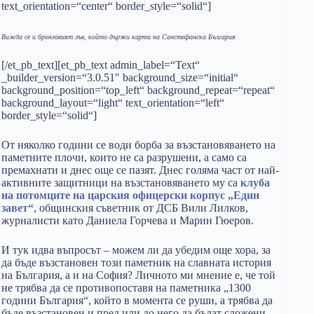
text_orientation=“center“ border_style=“solid“]
Вижда се и бронзовият лъв, който държи карта на Санстефанска България
[/et_pb_text][et_pb_text admin_label=“Text“
_builder_version=“3.0.51″ background_size=“initial“
background_position=“top_left“ background_repeat=“repeat“
background_layout=“light“ text_orientation=“left“
border_style=“solid“]
От няколко години се води борба за възстановяването на
паметните плочи, които не са разрушени, а само са
премахнати и днес още се пазят. Днес голяма част от най-
активните защитници на възстановяването му са
клуба
на потомците на царския офицерски корпус „Един
завет“
, общинския съветник от ДСБ Вили Лилков,
журналисти като Даниела Горчева и Марин Гюеров.
И тук идва въпросът – можем ли да убедим още хора, за
да бъде възстановен този паметник на славната история
на България, а и на София? Личното ми мнение е, че той
не трябва да се противопоставя на паметника „1300
години България“, който в момента се руши, а трябва да
бъде възстановен и пред или до него да бъдат сложени