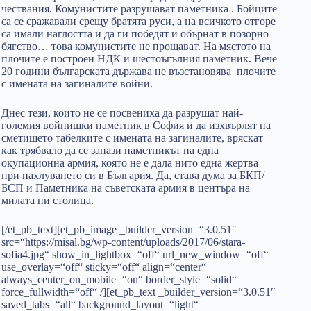
чествания. Комунистите разрушават паметника . Бойците
са се сражавали срещу братята руси, а на всичкото отгоре
са имали наглостта и да ги победят и обърнат в позорно
бягство… това комунистите не прощават. На мястото на
плочите е построен НДК и шестоъгълния паметник. Вече
20 години българската държава не възстановява плочите
с имената на загиналите войни.
Днес тези, които не се посвениха да р
азрушат най-
големия войнишки паметник в София и да изхвърлят на
сметището табелките с имената на загиналите, вряскат
как трябвало да се запази паметникът на една
окупационна армия, която не е дала нито една жертва
при нахлуването си в България. Да, става дума за БКП/
БСП и Паметника на съветската армия в центъра на
милата ни столица.
[/et_pb_text][et_pb_image _builder_version=“3.0.51″
src=“https://misal.bg/wp-content/uploads/2017/06/stara-
sofia4.jpg“ show_in_lightbox=“off“ url_new_window=“off“
use_overlay=“off“ sticky=“off“ align=“center“
always_center_on_mobile=“on“ border_style=“solid“
force_fullwidth=“off“ /][et_pb_text _builder_version=“3.0.51″
saved_tabs=“all“ background_layout=“light“