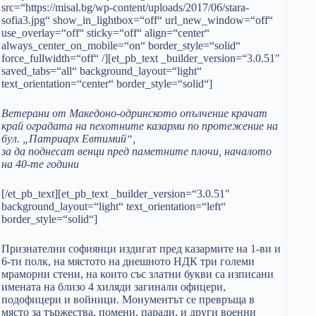
src=“https://misal.bg/wp-content/uploads/2017/06/stara-
sofia3.jpg“ show_in_lightbox=“off“ url_new_window=“off“
use_overlay=“off“ sticky=“off“ align=“center“
always_center_on_mobile=“on“ border_style=“solid“
force_fullwidth=“off“ /][et_pb_text _builder_version=“3.0.51″
saved_tabs=“all“ background_layout=“light“
text_orientation=“center“ border_style=“solid“]
Ветерани от Македоно-одринското опълчение крачат
край оградата на пехотните казарми по протежение на
бул. „Патриарх Евтимий“,
за да поднесат венци пред паметните плочи, началото
на 40-те години
[/et_pb_text][et_pb_text _builder_version=“3.0.51″
background_layout=“light“ text_orientation=“left“
border_style=“solid“]
Признателни софиянци издигат пред казармите на 1-ви и
6-ти полк, на мястото на днешното НДК три големи
мраморни стени, на които със златни букви са изписани
имената на близо 4 хиляди загинали офицери,
подофицери и войници. Монументът се превръща в
място за тържества, помени, паради, и други военни