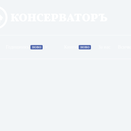
Годишникъ
Книги
За нас
Всичк
НОВО
НОВО