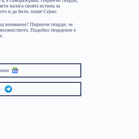
га, а саморазправа. Пиринчи твърди,
кти налага своята истина за
ото и да било, пише Серао.
чеш внимание? Пиринчи твърди, че
 мнозинството. Подобно твърдение е
а.
вини
am