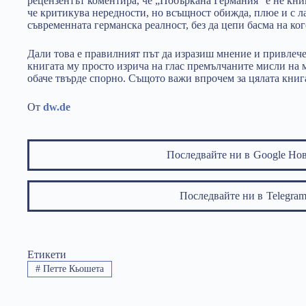
рецензентът коментира, че „Побъркана Германия” е не кни
че критикува нередности, но всъщност обижда, плюе и с ла
съвременната германска реалност, без да цепи басма на ког
Дали това е правилният път да изразиш мнение и привле
книгата му просто изрича на глас премълчаните мисли на
обаче твърде спорно. Същото важи впрочем за цялата книг
От
dw.de
Последвайте ни в
Google Но
Последвайте ни в
Telegr
Етикети
#
Петте Кьошета