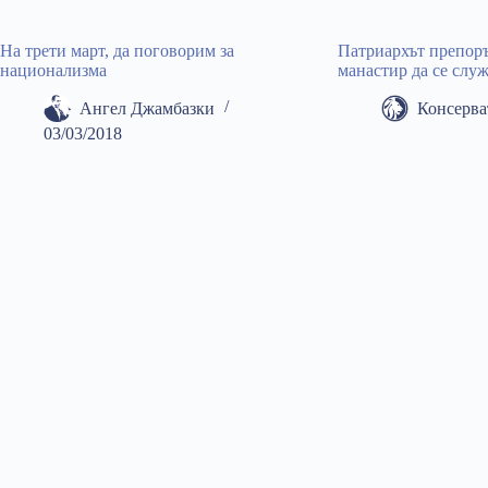
На трети март, да поговорим за
Патриархът препоръ
национализма
манастир да се слу
Ангел Джамбазки
Консерва
03/03/2018