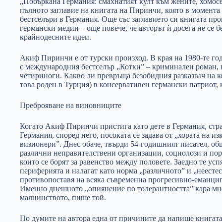
„Побъркана Германия: смахнатият култ към жените, хомосе
пълното заглавие на книгата на Пиринчи, която в момента
бестселъри в Германия. Още със заглавието си книгата про
германски медии – още повече, че авторът ѝ досега не се
крайнодесните идеи.
Акиф Пиринчи е от турски произход. В края на 1980-те г
с международния бестселър „Котки” – криминален роман, в
четириноги. Какво ли превръща безобидния разказвач на 
това роден в Турция) в консервативен германски патриот,
Преброяване на виновниците
Когато Акиф Пиринчи пристига като дете в Германия, стра
Германия, според него, посоката се задава от „хората на и
визионери”. Днес обаче, твърди 54-годишният писател, об
различни неправителствени организации, социолози и пор
които се борят за равенство между половете. Заедно те усп
периферията и налагат като норма „различното” и „неесте
противопоставя на всяка съвременна прогресивно-еманци
Именно днешното „опиянение по толерантността” кара мно
малцинството, пише той.
По думите на автора една от причините да напише книгата