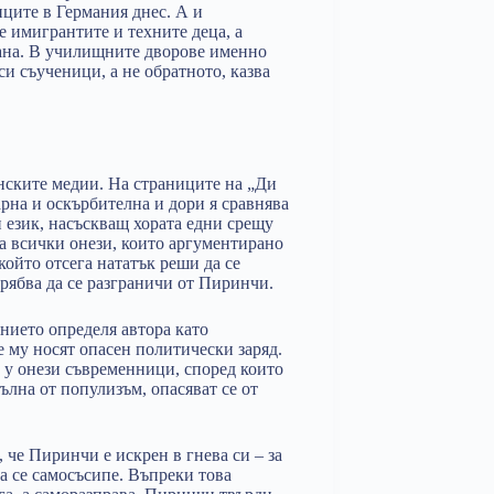
ците в Германия днес. А и
 имигрантите и техните деца, а
рана. В училищните дворове именно
си съученици, а не обратното, казва
нските медии. На страниците на „Ди
рна и оскърбителна и дори я сравнява
 език, насъскващ хората едни срещу
а всички онези, които аргументирано
ойто отсега нататък реши да се
рябва да се разграничи от Пиринчи.
нието определя автора като
е му носят опасен политически заряд.
 у онези съвременници, според които
ълна от популизъм, опасяват се от
че Пиринчи е искрен в гнева си – за
да се самосъсипе. Въпреки това