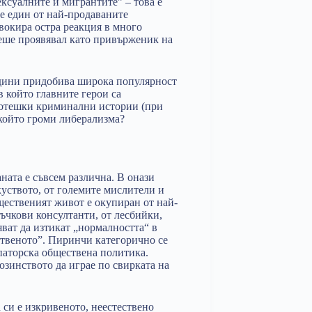
ксуалните и мигрантите” – това е
 е един от най-продаваните
вокира остра реакция в много
 беше проявявал като привърженик на
одини придобива широка популярност
 който главните герои са
котешки криминални истории (при
 който громи либерализма?
ната е съвсем различна. В онази
зкуството, от големите мислители и
щественият живот е окупиран от най-
ъчкови консултанти, от лесбийки,
яват да изтикат „нормалността“ в
ственото”. Пиринчи категорично се
паторска обществена политика.
зинството да играе по свирката на
 си е изкривеното, неестествено