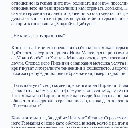
отношение на германците към родината им и към преселни
отношението на тези преселници към страната-домакин. Не
самите германци са днес потърпевши в собствената си ст
децата от мигрантски произход ругаят и бият германските 
авторът в интервю за „Зюддойче Цайтунг”.
„Не книга, а саморазправа“
Книгата на Пиринчи предизвиква бурна полемика в герма
Цайт“ литературният критик Иома Манголд я нарича вулга
с „Моята борба” на Хитлер. Манголд осъжда демагогския ѝ
други. Според него Пиринчи е направил мечешка услуга н
критикуват либералните тенденции в обществото. Защото к
изказва срещу еднополовите бракове например, първо ще т
„Тагесцайтунг” също коментира книгата на Пиринчи. Изда
„говорител на омразата” и формулира опасението, че тезит
Полемиката на Пиринчи може да намери благодатна почва
обществото се движи в грешна посока, и така да отключи в
„Тагесцайтунг”.
Коментаторът на „Зюддойче Цайтунг” Феликс Серао смята, 
него Германия е нещо като обетована земя, която е на път 