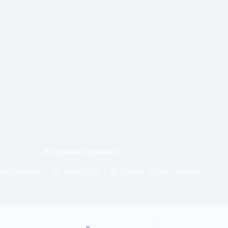
Побъркана Германия
онсерваторъ
18/04/2014
Архив "Петте кьошета"