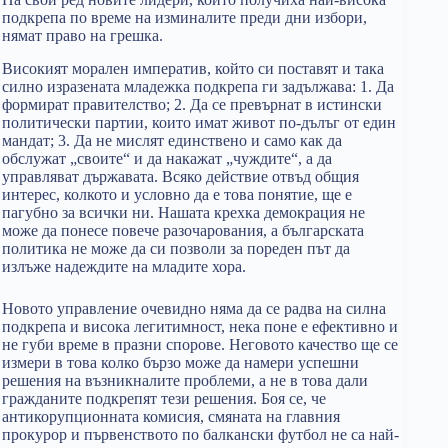
подкрепа по време на изминалите преди дни избори,
нямат право на грешка.
Високият морален императив, който си поставят и така
силно изразената младежка подкрепа ги задължава: 1. Да
формират правителство; 2. Да се превърнат в истински
политически партии, които имат живот по-дълъг от един
мандат; 3. Да не мислят единствено и само как да
обслужат „своите“ и да накажат „чуждите“, а да
управляват държавата. Всяко действие отвъд общия
интерес, колкото и условно да е това понятие, ще е
пагубно за всички ни. Нашата крехка демокрация не
може да понесе повече разочарования, а българската
политика не може да си позволи за пореден път да
излъже надеждите на младите хора.
Новото управление очевидно няма да се радва на силна
подкрепа и висока легитимност, нека поне е ефективно и
не губи време в празни спорове. Неговото качество ще се
измери в това колко бързо може да намери успешни
решения на възникналите проблеми, а не в това дали
гражданите подкрепят тези решения. Боя се, че
антикорупционната комисия, смяната на главния
прокурор и първенството по балкански футбол не са най-