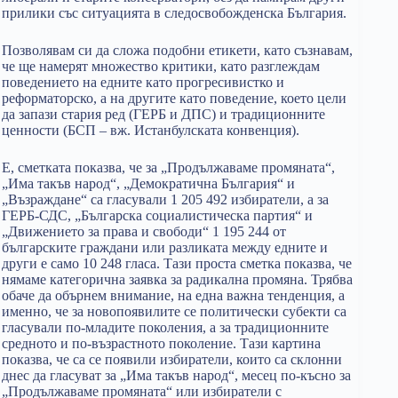
прилики със ситуацията в следосвобожденска България.
Позволявам си да сложа подобни етикети, като съзнавам,
че ще намерят множество критики, като разглеждам
поведението на едните като прогресивистко и
реформаторско, а на другите като поведение, което цели
да запази стария ред (ГЕРБ и ДПС) и традиционните
ценности (БСП – вж. Истанбулската конвенция).
Е, сметката показва, че за „Продължаваме промяната“,
„Има такъв народ“, „Демократична България“ и
„Възраждане“ са гласували 1 205 492 избиратели, а за
ГЕРБ-СДС, „Българска социалистическа партия“ и
„Движението за права и свободи“ 1 195 244 от
българските граждани или разликата между едните и
други е само 10 248 гласа. Тази проста сметка показва, че
нямаме категорична заявка за радикална промяна. Трябва
обаче да обърнем внимание, на една важна тенденция, а
именно, че за новопоявилите се политически субекти са
гласували по-младите поколения, а за традиционните
средното и по-възрастното поколение. Тази картина
показва, че са се появили избиратели, които са склонни
днес да гласуват за „Има такъв народ“, месец по-късно за
„Продължаваме промяната“ или избиратели с