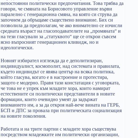
непостоянни политически предпочитания. Това трябва да
говори, че смяната на Борисовото управление върви
паралелно с генерационна смяна, на която си струва да
започнем да обръщаме съществено внимание. Бих си
позволила да предполагам, че ако внимателно се изчисли
средната възраст на гласоподавателите на „промяната“ и
на тези гласували за „статуквото“ ще се открои съвсем
ясно въпросният генерационен кливидж, но и
идеологически.
Новият избирател изглежда да е деполитизиран,
индивидуалист, космополит, над системата и правилата,
където индивидът се явява център на всяка политика,
който гласува, когато е в настроение и протестира,
защото е модерно. Правя тази констатация с уговорката,
че това не е упрек към младите хора, които намират
естествените си политически представители в новите
формации, които очевидно умеят да задържат
вниманието им, а за да откроя най-вече вината на ГЕРБ,
БСП и ДПС за провала при политическата социализация
на новите поколения.
Работата и на трите партии с младите хора съществува
посредством младежките им политически организации,