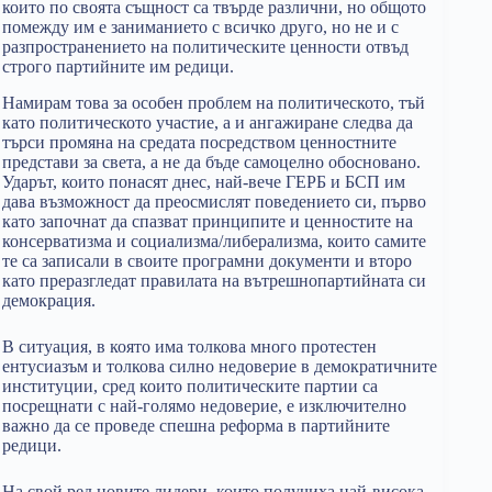
които по своята същност са твърде различни, но общото
помежду им е заниманието с всичко друго, но не и с
разпространението на политическите ценности отвъд
строго партийните им редици.
Намирам това за особен проблем на политическото, тъй
като политическото участие, а и ангажиране следва да
търси промяна на средата посредством ценностните
представи за света, а не да бъде самоцелно обосновано.
Ударът, които понасят днес, най-вече ГЕРБ и БСП им
дава възможност да преосмислят поведението си, първо
като започнат да спазват принципите и ценностите на
консерватизма и социализма/либерализма, които самите
те са записали в своите програмни документи и второ
като преразгледат правилата на вътрешнопартийната си
демокрация.
В ситуация, в която има толкова много протестен
ентусиазъм и толкова силно недоверие в демократичните
институции, сред които политическите партии са
посрещнати с най-голямо недоверие, е изключително
важно да се проведе спешна реформа в партийните
редици.
На свой ред новите лидери, които получиха най-висока