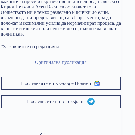
важните въпроси от кризисния ни дневен ред, надявам се
Кирил Петков и Асен Василев осъзнават това.
Обществото ни е тежко разделено и всички до един,
излъчени да ни представляват, са в Парламента, за да
положат максимални усилия да нормализират процеса, да
върнат истинския политически дебат, въобще да върнат
политиката.
*Заглавието е на редакцията
Оригинална публикация
Последвайте ни в
Google Новини
Последвайте ни в
Telegram