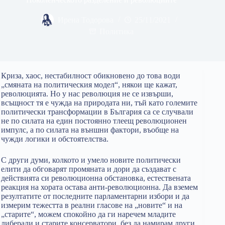
Ирена Тодорова
25/11/2021
Политика
Криза, хаос, нестабилност обикновено до това води
„смяната на политическия модел“, някои ще кажат,
революцията. Но у нас революция не се извърши,
всъщност тя е чужда на природата ни, тъй като големите
политически трансформации в България са се случвали
не по силата на един постоянно тлеещ революционен
импулс, а по силата на външни фактори, въобще на
чужди логики и обстоятелства.
С други думи, колкото и умело новите политически
елити да обговарят промяната и дори да създават с
действията си революционна обстановка, естествената
реакция на хората остава анти-революционна. Да вземем
резултатите от последните парламентарни избори и да
измерим тежестта в реални гласове на „новите“ и на
„старите“, можем спокойно да ги наречем младите
либерали и старите консерватори, без да намирам други