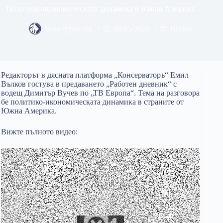
Политико-икономическата динамика в Южна Америка
Консерваторъ
08/05/2020
Видео
Редакторът в дясната платформа „Консерваторъ“ Емил
Вълков гостува в предаването „Работен дневник“ с
водещ Димитър Вучев по „ТВ Европа“. Тема на разговора
бе политико-икономическата динамика в страните от
Южна Америка.
Вижте пълното видео: