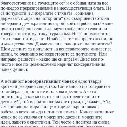
благосъстояние на трудещите се“ и с обещанията за все
по-щедро преразпределяне на несъществуващи блага. Не
са популисти и либералите с тяхната „социална
държава“, с „края на историята“ със съвършенството на
либерално-демократичния строй, който трябва да обхване
цялото глобално село и да научи глобалните селяни на
толерантност и мултикултурализъм. Не са популисти те,
ами нещастните десни. И забележете: не просто десни, но
и
консервативни
. Долавяте ли еволюцията на понятията?
Щом десните са популисти, а консерваторите минават за
десни, то очевидно консерваторите са популисти. Или
направо фашисти – какво ще си играем! Днес все по-
често и все по-целенасочено наричат консервативния
човек фашист.
А всъщност
консервативният човек
е едно твърде
кротко и разбрано същество. Той е много по-толерантен
от либерала, просто не е толкова креслив. Ако го
попиташ: „Ти какъв си, от кои си, от левите или от
десните?“, той вероятно ще махне с ръка, ще каже: „Абе,
я ме остави на мира!“ и ще отиде да върши някаква
работа, в която вижда истински смисъл. Консервативният
човек не се увлича от модерните дрехи и модерните
идеи, защото е скептичен. Той често е носител на онова,