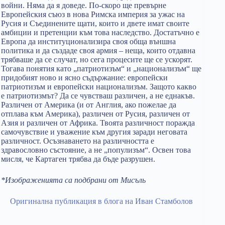
войни. Няма да я доведе. По-скоро ще превърне
Европейския съюз в нова Римска империя за ужас на
Русия и Съединените щати, които и двете имат своите
амбиции и претенции към това наследство. Достатъчно е
Европа да институционализира своя обща външна
политика и да създаде своя армия – неща, които отдавна
трябваше да се случат, но сега процесите ще се ускорят.
Тогава понятия като „патриотизъм“ и „национализъм“ ще
придобият ново и ясно съдържание: европейски
патриотизъм и европейски национализъм. Защото какво
е патриотизмът? Да се чувстваш различен, а не еднакъв.
Различен от Америка (и от Англия, ако пожелае да
отплава към Америка), различен от Русия, различен от
Азия и различен от Африка. Твоята различност поражда
самочувствие и уважение към другия заради неговата
различност. Осъзнаването на различността е
здравословно състояние, а не „популизъм“. Освен това
мисля, че Картаген трябва да бъде разрушен.
*Изображенията са подбрани от Мисъль
Оригинална публикация в блога на Иван Стамболов