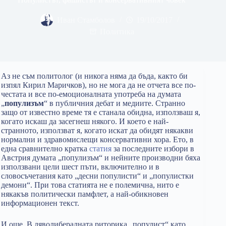
Иван Стамболов
19/10/2017
Политика
Аз не съм политолог (и никога няма да бъда, както би
изпял Кирил Маричков), но не мога да не отчета все по-
честата и все по-емоционалната употреба на думата
„
популизъм
“ в публичния дебат и медиите. Странно
защо от известно време тя е станала обидна, използваш я,
когато искаш да засегнеш някого. И което е най-
странното, използват я, когато искат да обидят някакви
нормални и здравомислещи консервативни хора.
Ето, в
една сравнително кратка
статия
за последните избори в
Австрия думата „популизъм“ и нейните производни бяха
използвани цели шест пъти, включително и в
словосъчетания като „десни популисти“ и „популистки
демони“. При това статията не е полемична, нито е
някакъв политически памфлет, а най-обикновен
информационен текст.
И още. В ляволибералната риторика „популист“ като