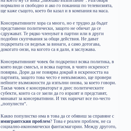
на което му се вика „бабешко възпитание“. Разговаря
нормално и свободно и ако го поканиш по телевизията,
ще каже същото, което би казал и в компания на маса.
Консервативните хора са много, но е трудно да бъдат
представени политически, защото не обичат да се
сдружават. Те рядко членуват в партии или в други
подобни скупчвания за общи действия. Не дават
подкрепата си веднъж за винаги, а само дотогава,
докогато онзи, на когото са я дали, я заслужава.
Консервативният човек би подкрепил всяка политика, в
която види смисъл, и всяка партия, в чиято искреност
повярва. Дори да не повярва докрай в искреността на
партията, защото това често е невъзможно, ще провери
нейните възможности да изпълни онова, за което говори.
Такъв човек е консерваторът и днес политическите
субекти, които са се заели да го изразят и представят,
минават за консервативни. И тях наричат все по-често
„популисти“.
Какво популистко има в това да се обявиш за справяне с
имигрантския проблем
? Това е реален проблем, не са
социално-икономически фантасмагории. Между другото,