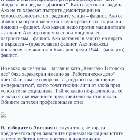
обида върви редом с „
фашист
“. Като в детската градина.
Ако не ти харесват пъстрите демонстрации на
хомосексуалистите по градските улици – фашист. Ако се
обявиш за ограничаване на злоупотребите със социални
помощи – фашист. Ако кажеш нещо против малцинствата
– фашист. Ако изразиш малко по-емоционален
патриотизъм – фашист. Ако застанеш в защита на вярата
и църквата – (православен) фашист. Ако покажеш
носталгия към живота в България преди 1944 – (монархо)
фашист.
Но какво да се чудим – заглавия като „Келясало Титовско
псе“ бяха характерни именно за „Работническо дело“
през 50-те, там се говореше за „подлоги на световния
империализъм“, които точат гнойни лиги от злоба пред
успехите на социализма. Тъй че какво по-различно да се
очаква от съвременните представители на тази школа.
Обидите са техен професионален стил.
На
изборите в Австрия
се случи това, че хората
предпочетоха пред баналните приказки на социалистите
за нови работни места и чудеса в икономиката,