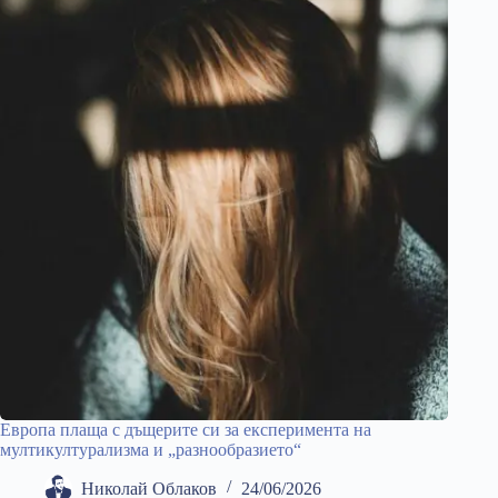
Европа плаща с дъщерите си за експеримента на
мултикултурализма и „разнообразието“
Николай Облаков
24/06/2026