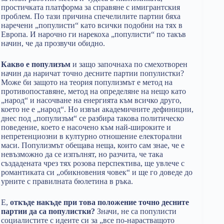
простичката платформа за справяне с имигрантския
проблем. По тази причина спечелилите партии бяха
наречени „популисти“ като всички подобни на тях в
Европа. И нарочно ги нарекоха „популисти“ по такъв
начин, че да прозвучи обидно.
Какво е популизъм
и защо започнаха по смехотворен
начин да наричат точно десните партии популистки?
Може би защото на теория популизмът е метод на
противопоставяне, метод на определяне на нещо като
„народ“ и насочване на енергията към всичко друго,
което не е „народ“. Но извън академичните дефиниции,
днес под „популизъм“ се разбира такова политическо
поведение, което е насочено към най-широките и
непретенциозни в културно отношение електорални
маси. Популизмът обещава неща, които сам знае, че е
невъзможно да се изпълнят, но разчита, че така
създадената чрез тях розова перспектива, ще увлече с
романтиката си „обикновения човек“ и ще го доведе до
урните с правилната бюлетина в ръка.
Е,
откъде накъде при това положение точно десните
партии да са популистки?
Значи, не са популисти
социалистите с идеите си за „все по-нарастващото