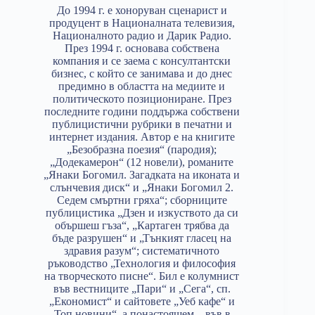
До 1994 г. е хоноруван сценарист и
продуцент в Националната телевизия,
Националното радио и Дарик Радио.
През 1994 г. основава собствена
компания и се заема с консултантски
бизнес, с който се занимава и до днес
предимно в областта на медиите и
политическото позициониране. През
последните години поддържа собствени
публицистични рубрики в печатни и
интернет издания. Автор е на книгите
„Безобразна поезия“ (пародия);
„Додекамерон“ (12 новели), романите
„Янаки Богомил. Загадката на иконата и
слънчевия диск“ и „Янаки Богомил 2.
Седем смъртни гряха“; сборниците
публицистика „Дзен и изкуството да си
обършеш гъза“, „Картаген трябва да
бъде разрушен“ и „Тънкият гласец на
здравия разум“; систематичното
ръководство „Технология и философия
на творческото писне“. Бил е колумнист
във вестниците „Пари“ и „Сега“, сп.
„Економист“ и сайтовете „Уеб кафе“ и
„Топ новини“, а понастоящем – във в.