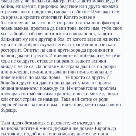
слава Богу, че ни заляха имигранти, защото можеше да е
война, епидемия, природно бедствие или друго някакво
отрезвяващо и повдигащо морала събитие. Имигрантите
са криза, а кризите сплотяват. Когато живее в
благополучие, когато не е застрашен от външни фактори,
човек омеква, престава да цени това, което има, губи своя
хъс за борба, забравя истинската солидарност, защото
ближният му не е другар в боя, от когото зависи животът
му, а в най-добрия случай весел сътрапезник в изискан
ресторант. Опитът на едни други хора да проникнат в
нашия дом ни стресна. И виковете на либералите, че тези
хора не са други, отекват напразно, защото всички
виждат, че те са. Да оставим настрана дали са по-добри
или по-лоши, по-цивилизовани или по-изостанали, с
повече или с по-малко права – те просто са други. И
бидейки други ни дават повод да изтупаме от прахта
общия знаменател помежду си. Имигрантския проблем
прокара ясно забележима граница и всеки може да види
кой от коя страна се намира. Така най-сетне се роди
европейският патриотизъм – идея, пред която има голямо
бъдеще.
Тази идея обезсмисля страховете, че възходът на
националистите в много държави ще доведе Европа до
състояние, подобно на онова между двете световни