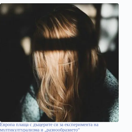
Европа плаща с дъщерите си за експеримента на
мултикултурализма и „разнообразието“