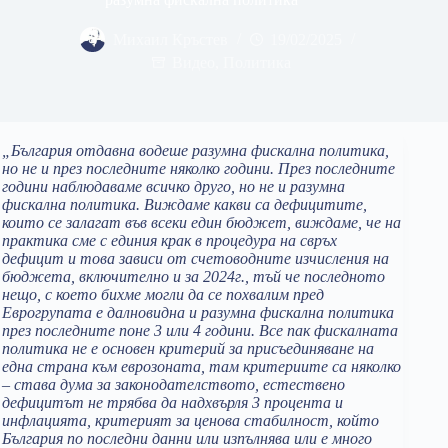
Михаил Кръстев
19/02/2025
Видео
,
Политика
„България отдавна водеше разумна фискална политика,
но не и през последните няколко години. През последните
години наблюдаваме всичко друго, но не и разумна
фискална политика. Виждаме какви са дефицитите,
които се залагат във всеки един бюджет, виждаме, че на
практика сме с единия крак в процедура на свръх
дефицит и това зависи от счетоводните изчисления на
бюджета, включително и за 2024г., тъй че последното
нещо, с което бихме могли да се похвалим пред
Еврогрупата е далновидна и разумна фискална политика
през последните поне 3 или 4 години. Все пак фискалната
политика не е основен критерий за присъединяване на
една страна към еврозоната, там критериите са няколко
– става дума за законодателството, естествено
дефицитът не трябва да надхвърля 3 процента и
инфлацията, критерият за ценова стабилност, който
България по последни данни или изпълнява или е много