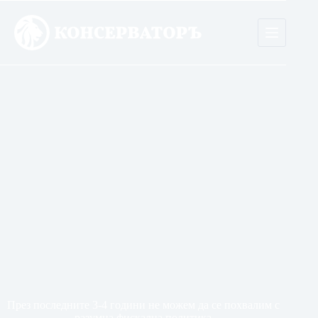
Skip
to
content
През последните 3-4 години не можем да се похвалим с
разумна фискална политика