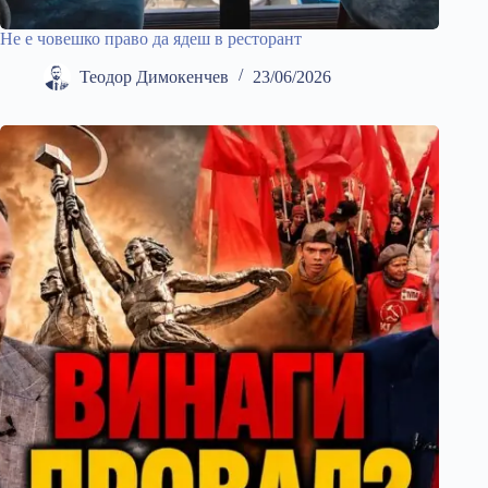
Не е човешко право да ядеш в ресторант
Теодор Димокенчев
23/06/2026