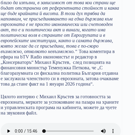
близо да изпълни, в зависимост от това кои страни ще
бъдат отстранени от референтната стойност и каква
ще бъде крайната й висота. В този дух трябва да
напомним, че присъединяването на една държава към
еврозоната е не просто икономически или счетоводен
акт, то е и политически акт и винаги, когато има
политическа воля в страните от Еврогрупата и в
европейските институции, както и самата държава,
която желае да се присъедини, това е по-скоро
възможно, отколкото невъзможно.“
Това коментира в
ефира на bTV Radio икономистът и редактор в
„Консерваторъ“ Михаил Кръстев, след позицията на
финансовия министър Теменужка Петкова, че „С
благоразумната си фискална политика България отдавна
е заслужила членството си в еврозоната, затова очакваме
това да стане факт на 1 януари 2026 година“.
Цялото интервю с Михаил Кръстев за готовността за
еврозоната, мерките за успокояване на пазара на храните
и управленската програма на кабинета, можете да чуете
на звуковия файл.