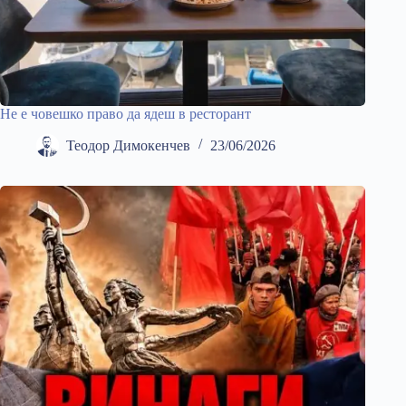
Не е човешко право да ядеш в ресторант
Теодор Димокенчев
23/06/2026