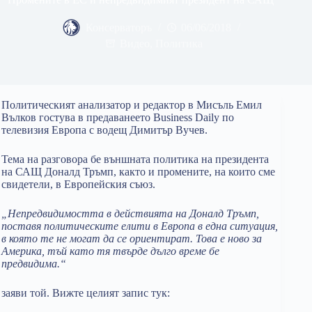
Консерваторъ
06/06/2018
Видео
,
Политика
Политическият анализатор и редактор в Мисъль Емил
Вълков гостува в предаванеето Business Daily по
телевизия Европа с водещ Димитър Вучев.
Тема на разговора бе външната политика на президента
на САЩ Доналд Тръмп, както и промените, на които сме
свидетели, в Европейския съюз.
„Непредвидимостта в действията на Доналд Тръмп,
поставя политическите елити в Европа в една ситуация,
в която те не могат да се ориентират. Това е ново за
Америка, тъй като тя твърде дълго време бе
предвидима.“
заяви той. Вижте целият запис тук: