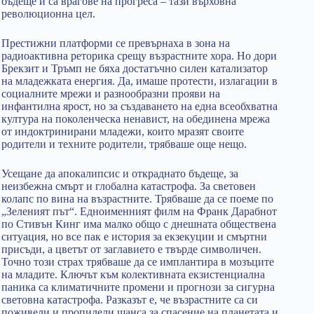
бъдеще и са врагове на прогреса – тази върховна
революционна цел.
Престижни платформи се превърнаха в зона на
радиоактивна реторика срещу възрастните хора. Но дори
Брекзит и Тръмп не бяха достатъчно силен катализатор
на младежката енергия. Да, имаше протести, излагации в
социалните мрежи и разнообразни прояви на
инфантилна ярост, но за създаването на една всеобхватна
култура на поколенческа ненавист, на обединена мрежа
от индоктринирани младежи, които мразят своите
родители и техните родители, трябваше още нещо.
Усещане да апокалипсис и откраднато бъдеще, за
неизбежна смърт и глобална катастрофа. За световен
колапс по вина на възрастните. Трябваше да се поеме по
„Зеленият път“. Едноименният филм на Франк Дарабнот
по Стивън Кинг има малко общо с днешната обществена
ситуация, но все пак е история за екзекуции и смъртни
присъди, а цветът от заглавието е твърде символичен.
Точно този страх трябваше да се имплантира в мозъците
на младите. Ключът към колективната екзистенциална
паника са климатичните промени и прогнози за сигурна
световна катастрофа. Разказът е, че възрастните са си
поживели и пропилели шанса за спасение на планетата и