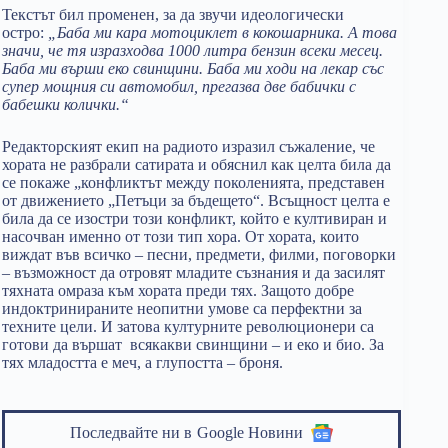
Текстът бил променен, за да звучи идеологически
остро:
„Баба ми кара мотоциклет в кокошарника. А това
значи, че тя изразходва 1000 литра бензин всеки месец.
Баба ми върши еко свинщини. Баба ми ходи на лекар със
супер мощния си автомобил, прегазва две бабички с
бабешки колички.“
Редакторският екип на радиото изразил съжаление, че
хората не разбрали сатирата и обяснил как целта била да
се покаже „конфликтът между поколенията, представен
от движението „Петъци за бъдещето“. Всъщност целта е
била да се изостри този конфликт, който е култивиран и
насочван именно от този тип хора. От хората, които
виждат във всичко – песни, предмети, филми, поговорки
– възможност да отровят младите съзнания и да засилят
тяхната омраза към хората преди тях. Защото добре
индоктринираните неопитни умове са перфектни за
техните цели. И затова културните революционери са
готови да вършат всякакви свинщини – и еко и био. За
тях младостта е меч, а глупостта – броня.
Последвайте ни в
Google Новини