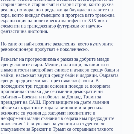
стария човек в стария свят и стария строй, който рухна
реално, но морално продължи да блуждае в главите на
хора, които виждат бъдещето и прогреса като тревожна
екранизация на политически манифест от XIX век с
елементи на трансджендър футуризъм от научно-
фантастична дистопия.
Но едно от най-грозните разделения, което културните
революционери пробутват е поколенческо.
Разказът на прогресивизма е разказ за добрите млади
срещу лошите стари. Медии, политици, активисти и
знаменитости настройват синове и дъщери срещу бащи и
майки, насъскват внуци срещу баби и дядовци. Омразата
срещу предците минава през няколко фронта. В
последните три години основни поводи за позорната
пропаганда станаха две сеизмични демократични
събития – Брекзит и изборът на Доналд Тръмп за
президент на САЩ. Противниците на двете явления
обявиха възрастните хора за виновни и впрегнаха
всичките си усилия да закърмят неопитните и
неоформени млади съзнания в омраза към предходните
поколения. Те внушават на ученици и студенти, че
гласувалите за Брекзит и Тръмп са откраднали тяхното