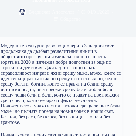
Владислав Апостолов
04/01/2020
Общество
Модерните културни революционери в Западния свят
продължиха да дълбаят разделителни линии в
обществото през цялата изминала година и теренът в
зората на 2020-а изглежда добре подготвен за още по-
агресивни действия. Джихадът на социалната
справедливост изправи жени срещу мъже, мъже, които се
идентифицират като жени срещу истински жени, бедни
срещу богати, богати, които се правят на бедни срещу
истински бедни, цветнокожи срещу бели, добри бели
срещу лоши бели и бели, които се правят на цветнокожи
срещу бели, които не мразят факта, че са бели.
Положението е малко в стил „всички срещу лошите бели
мъже“ до пълната победа на новия човек в новия свят.
Без пол, без раса, без класа, без граници. Но не и без
грантове.
Новият човек в новия свят всъщност доста прилича на