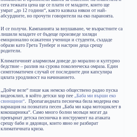
сега тежката цена ще се плати от младите, които ще
умрат „до 12 години“, както казваха някои от най-
абсурдните, но прочути говорители на еко параноята.
И се получи. Кампанията за внушаване, че възрастните са
лишили младите от бъдеще произведе хиляди
емоционално осакатени ученици и студенти, създаде
образи като Грета Тунберг и настрои деца срещу
родители.
Климатичният алармизъм доведе до морално и културно
бедствие – разлив на сурова поколенческа омраза. Един
симптоматичен случай от последните дни капсулира
цялата уродливост на начинанието.
„Дойче веле“ пише как немско обществено радио пуска
видеоклип, в който детски хор пее
„Баба ми върши еко
свинщини“
. Пропагандната песничка била модерна еко
вариация на познатата песен „Баба ми кара мотоциклет в
кокошарника“. Само много болни мозъци могат да
превърнат детска песничка в инструмент на атаката
срещу баби и дядовци, които явно не разбират
климатичната криза.