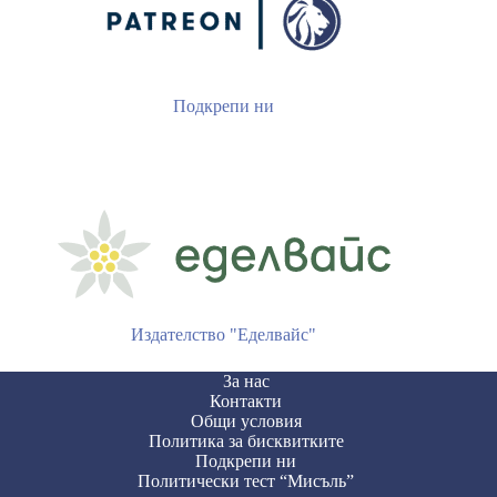
Подкрепи ни
Издателство "Еделвайс"
За нас
Контакти
Общи условия
Политика за бисквитките
Подкрепи ни
Политически тест “Мисъль”