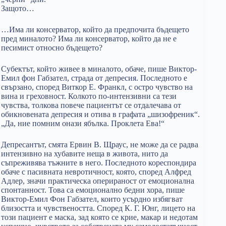
Защото…
…Има ли консерватор, който да предпочита бъдещето
пред миналото? Има ли консерватор, който да не е
песимист относно бъдещето?
Субектът, който живее в миналото, обаче, пише Виктор-
Емил фон Габзател, страда от депресия. Последното е
свързано, според Виткор Е. Франкл, с остро чувство на
вина и греховност. Колкото по-интензивни са тези
чувства, толкова повече пациентът се отдалечава от
обикновената депресия и отива в графата „шизофреник“.
„Да, ние помним онази ябълка. Проклета Ева!“
Депресантът, смята Ервин В. Щраус, не може да се радва
интензивно на хубавите неща в живота, нито да
съпреживява тъжните в него. Последното кореспондира
обаче с пасивната невротичност, която, според Алфред
Адлер, значи практическа оперираност от емоционална
спонтанност. Това са емоционално бедни хора, пише
Виктор-Емил Фон Габзател, които усърдно избягват
близостта и чувствеността. Според К. Г. Юнг, лицето на
този пациент е маска, зад която се крие, макар и недотам