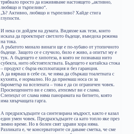
трябвало просто да изживяваме настоящето „активно,
любящо и търпеливо“.
„Ъ? Активно, любящо и търпеливо? Хайде стига
глупости.
И нека си дойдем на думата. Видяхме как тези, които
искаха да проектират светлото бъдеще, въведоха режима
на тока.
А ръбатото минало винаги ще е по-хубаво от утопичното
бъдеще. Защото се е случило, било е живо, а опитът му е
тук. А бъдещето е хипотеза, в която не познаваш нито
субекта, нито обстоятелствата. Бъдещето е китайска стока
– продукт с бърза експлоатация и без гаранция.
А да вярваш в себе си, че няма да сбъркаш тоалетната с
кухнята, е нормално. Но да приемаш носа си за
барометър на вселената – това е да си ограничен човек.
Просвещението ви е сляпо, атеизмът ви е слама.
Слепецът от слама няма панорамата на битието, която
има хвърчащата гарга.
А предразсъдъците са синтезирана мъдрост, както е казал
един умен човек. Предразсъдъците са като топло яке през
зимно време. Но в болен свят здрави хора няма.
Разликата е, че консерваторите си даваме сметка, че сме