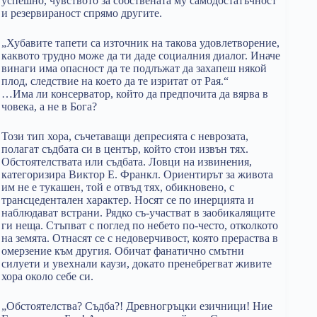
успешно, чувството за собствената му самодостатъчност
и резервираност спрямо другите.
„Хубавите тапети са източник на такова удовлетворение,
каквото трудно може да ти даде социалния диалог. Иначе
винаги има опасност да те подлъжат да захапеш някой
плод, следствие на което да те изритат от Рая.“
…Има ли консерватор, който да предпочита да вярва в
човека, а не в Бога?
Този тип хора, съчетаващи депресията с неврозата,
полагат съдбата си в център, който стои извън тях.
Обстоятелствата или съдбата. Ловци на извинения,
категоризира Виктор Е. Франкл. Ориентирът за живота
им не е тукашен, той е отвъд тях, обикновено, с
трансцедентален характер. Носят се по инерцията и
наблюдават встрани. Рядко съ-участват в заобикалящите
ги неща. Стъпват с поглед по небето по-често, отколкото
на земята. Отнасят се с недоверчивост, която прераства в
омерзение към другия. Обичат фанатично смътни
силуети и увехнали каузи, докато пренебрегват живите
хора около себе си.
„Обстоятелства? Съдба?! Древногръцки езичници! Ние