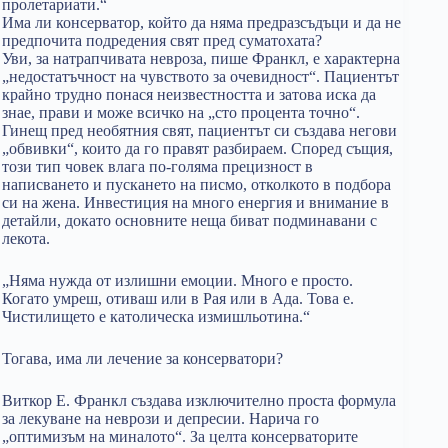
пролетариати.“
Има ли консерватор, който да няма предразсъдъци и да не
предпочита подредения свят пред суматохата?
Уви, за натрапчивата невроза, пише Франкл, е характерна
„недостатъчност на чувството за очевидност“. Пациентът
крайно трудно понася неизвестността и затова иска да
знае, прави и може всичко на „сто процента точно“.
Гинещ пред необятния свят, пациентът си създава негови
„обвивки“, които да го правят разбираем. Според същия,
този тип човек влага по-голяма прецизност в
написването и пускането на писмо, отколкото в подбора
си на жена. Инвестиция на много енергия и внимание в
детайли, докато основните неща биват подминавани с
лекота.
„Няма нужда от излишни емоции. Много е просто.
Когато умреш, отиваш или в Рая или в Ада. Това е.
Чистилището е католическа измишльотина.“
Тогава, има ли лечение за консерватори?
Виткор Е. Франкл създава изключително проста формула
за лекуване на неврози и депресии. Нарича го
„оптимизъм на миналото“. За целта консерваторите