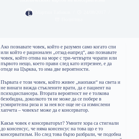
Мартин Табаков
24/08/2017
Политика
Ако познавате човек, който е разумен само когато спи
или който е рационален „отзад-напред“, ако познавате
човек, който отива на море с три-четвърти чорапи или
първото нещо, което прави след като изтрезнее, е да
отиде на Църква, то има две вероятности.
Първата е този човек, който живее „наопаки“ на света и
не винаги вижда стъклените врати, да е пациент на
психодиспансера. Втората вероятност не е толкова
безобидна, доколкото тя не може да се побере в
усмирителна риза и за нея все още не са измислени
хапчета – човекът може да е консерватор.
Какъв човек е консерваторът? Умните хора са стигнали
до консенсус, че няма консенсус на това що е то
консерватизъм. Но след това бързо разбрали, че подобна