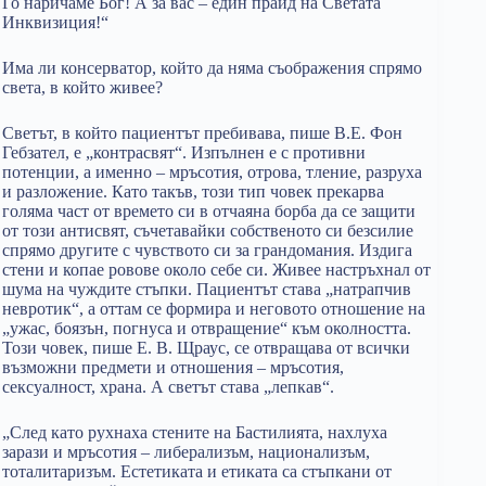
Го наричаме Бог! А за вас – един прайд на Светата
Инквизиция!“
Има ли консерватор, който да няма съображения спрямо
света, в който живее?
Светът, в който пациентът пребивава, пише В.Е. Фон
Гебзател, е „контрасвят“. Изпълнен е с противни
потенции, а именно – мръсотия, отрова, тление, разруха
и разложение. Като такъв, този тип човек прекарва
голяма част от времето си в отчаяна борба да се защити
от този антисвят, съчетавайки собственото си безсилие
спрямо другите с чувството си за грандомания. Издига
стени и копае ровове около себе си. Живее настръхнал от
шума на чуждите стъпки. Пациентът става „натрапчив
невротик“, а оттам се формира и неговото отношение на
„ужас, боязън, погнуса и отвращение“ към околността.
Този човек, пише Е. В. Щраус, се отвращава от всички
възможни предмети и отношения – мръсотия,
сексуалност, храна. А светът става „лепкав“.
„След като рухнаха стените на Бастилията, нахлуха
зарази и мръсотия – либерализъм, национализъм,
тоталитаризъм. Естетиката и етиката са стъпкани от