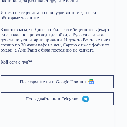
настинали, за разлика от другите болни.
И нека не се ругаем на причудливости и да не си
обиждаме чорапите.
Защото знаем, че Диоген е бил ексхибиционист, Декарт
си е падал по кривогледи девойки, а Русо си е зарязал
децата по утилитарни причини. И докато Волтер е пиел
средно по 30 чаши кафе на ден, Сартър е имал фобия от
омари, а Айн Ранд е била постоянно на хапчета.
Кой сега е луд?“
Последвайте ни в
Google Новини
Последвайте ни в
Telegram