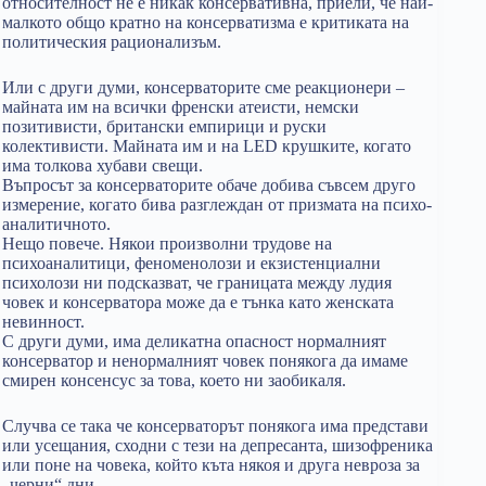
относителност не е никак консервативна, приели, че най-
малкото общо кратно на консерватизма е критиката на
политическия рационализъм.
Или с други думи, консерваторите сме реакционери –
майната им на всички френски атеисти, немски
позитивисти, британски емпирици и руски
колективисти. Майната им и на LED крушките, когато
има толкова хубави свещи.
Въпросът за консерваторите обаче добива съвсем друго
измерение, когато бива разглеждан от призмата на психо-
аналитичното.
Нещо повече. Някои произволни трудове на
психоаналитици, феноменолози и екзистенциални
психолози ни подсказват, че границата между лудия
човек и консерватора може да е тънка като женската
невинност.
С други думи, има деликатна опасност нормалният
консерватор и ненормалният човек понякога да имаме
смирен консенсус за това, което ни заобикаля.
Случва се така че консерваторът понякога има представи
или усещания, сходни с тези на депресанта, шизофреника
или поне на човека, който къта някоя и друга невроза за
„черни“ дни.