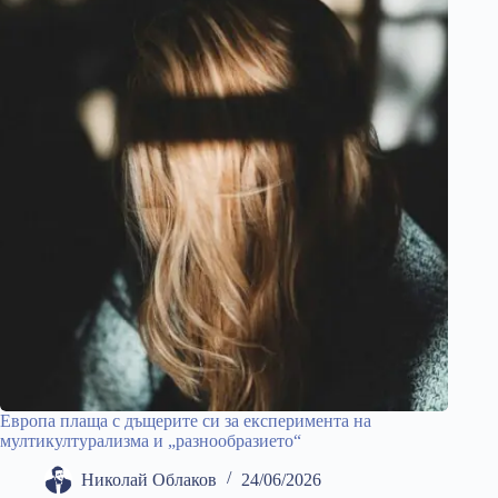
Европа плаща с дъщерите си за експеримента на
мултикултурализма и „разнообразието“
Николай Облаков
24/06/2026