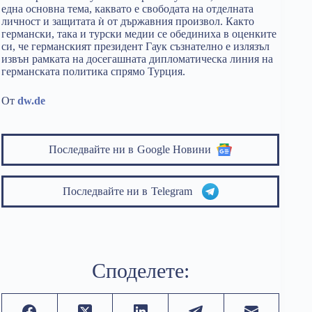
една основна тема, каквато е свободата на отделната
личност и защитата ѝ от държавния произвол. Както
германски, така и турски медии се обединиха в оценките
си, че германският президент Гаук съзнателно е излязъл
извън рамката на досегашната дипломатическа линия на
германската политика спрямо Турция.
От
dw.de
Последвайте ни в
Google Новини
Последвайте ни в
Telegram
Споделете: