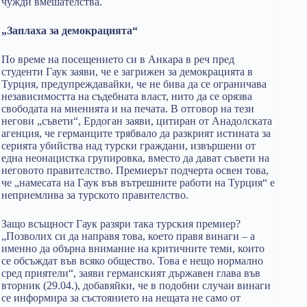
чужди вмешателства.
„Заплаха за демокрацията“
По време на посещението си в Анкара в реч пред
студенти Гаук заяви, че е загрижен за демокрацията в
Турция, предупреждавайки, че не бива да се ограничава
независимостта на съдебната власт, нито да се орязва
свободата на мненията и на печата. В отговор на тези
негови „съвети“, Ердоган заяви, цитиран от Анадолската
агенция, че германците трябвало да разкрият истината за
серията убийства над турски граждани, извършени от
една неонацистка групировка, вместо да дават съвети на
неговото правителство. Премиерът подчерта освен това,
че „намесата на Гаук във вътрешните работи на Турция“ е
неприемлива за турското правителство.
Защо всъщност Гаук разяри така турския премиер?
„Позволих си да направя това, което правя винаги – а
именно да обърна внимание на критичните теми, които
се обсъждат във всяко общество. Това е нещо нормално
сред приятели“, заяви германският държавен глава във
вторник (29.04.), добавяйки, че в подобни случаи винаги
се информира за състоянието на нещата не само от