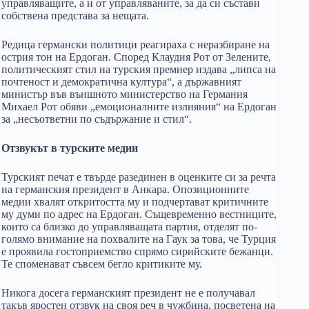
управляващите, а и от управляваните, за да си състави
собствена представа за нещата.
Редица германски политици реагираха с неразбиране на
острия тон на Ердоган. Според Клаудия Рот от Зелените,
политическият стил на турския премиер издава „липса на
почтеност и демократична култура“, а държавният
министър във външното министерство на Германия
Михаел Рот обяви „емоционалните излияния“ на Ердоган
за „несъответни по съдържание и стил“.
Отзвукът в турските медии
Турският печат е твърде разединен в оценките си за речта
на германския президент в Анкара. Опозиционните
медии хвалят откритостта му и подчертават критичните
му думи по адрес на Ердоган. Същевременно вестниците,
които са близко до управляващата партия, отделят по-
голямо внимание на похвалите на Гаук за това, че Турция
е проявила гостоприемство спрямо сирийските бежанци.
Те споменават съвсем бегло критиките му.
Никога досега германският президент не е получавал
такъв яростен отзвук на своя реч в чужбина, посветена на