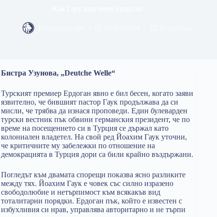
Как Гаук разгневи Ердоган
Консерваторъ
01/05/2014
Политика
Бистра Узунова, „Deutche Welle“
Турският премиер Ердоган явно е бил бесен, когато заяви
язвително, че бившият пастор Гаук продължава да си
мисли, че трябва да изнася проповеди. Един булеварден
турски вестник пък обвини германския президент, че по
време на посещението си в Турция се държал като
колониален владетел. На свой ред Йоахим Гаук уточни,
че критичните му забележки по отношение на
демокрацията в Турция дори са били крайно въздържани.
Погледът към двамата спорещи показва ясно разликите
между тях. Йоахим Гаук е човек със силно изразено
свободолюбие и нетърпимост към всякакъв вид
тоталитарни порядки. Ердоган пък, който е известен с
избухливия си нрав, управлява авторитарно и не търпи