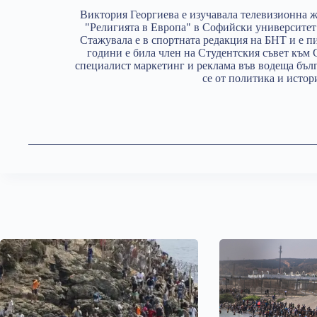
Виктория Георгиева е изучавала телевизионна ж
"Религията в Европа" в Софийски университет
Стажувала е в спортната редакция на БНТ и е пи
години е била член на Студентския съвет към 
специалист маркетинг и реклама във водеща бъл
се от политика и истор