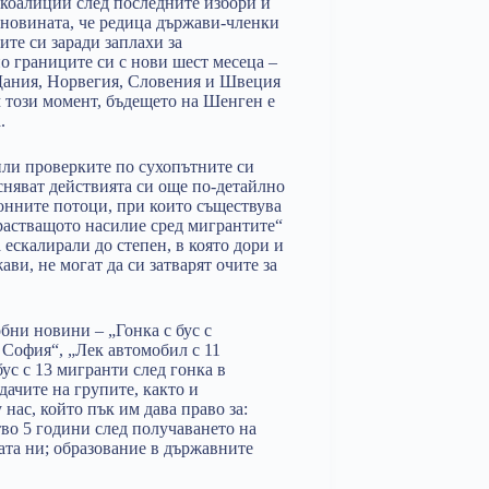
 коалиции след последните избори и
 новината, че редица държави-членки
те си заради заплахи за
о границите си с нови шест месеца –
 Дания, Норвегия, Словения и Швеция
м този момент, бъдещето на Шенген е
.
или проверките по сухопътните си
сняват действията си още по-детайлно
онните потоци, при които съществува
растващото насилие сред мигрантите“
а ескалирали до степен, в която дори и
ви, не могат да си затварят очите за
обни новини – „Гонка с бус с
 София“, „Лек автомобил с 11
ус с 13 мигранти след гонка в
дачите на групите, както и
 нас, който пък им дава право за:
тво 5 години след получаването на
ната ни; образование в държавните