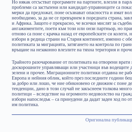
Но някак отсъстват програмите на партиите, влезли в парла
проблеми са застъпени или кандидат-управниците са показа
мерки да предложат, поне осъзнават опасността и имат во
необходимо, за да не се превърнем в поредната страна, за
и Африка. Защото е прекрасно, че всички мислят за съдебна
ангажиментите, поети към този или онзи партньор, но пр
отново са поне с крачка назад от европейските си колеги, 
избори в редица страни на Стария континент, именно с об
политиката за миграцията, затягането на контрола по гран
връщане на незаконно влезлите на тяхна територия и проче
Трайното разочарование от политиката на отворени врати я
доскорошните управляващи или участници във водещите д
зелени и прочее. Миграционните политики отдавна не работ
Европа и нейния облик, който през последните години беш
за добро или лошо, че ние обикновено се движим с поне д
тенденции, дано в този случай не закъснеем толкова много
политици – вследствие на огромното недоволство на гражд
избори напоследък – са принудени да дадат заден ход по о
им политика.
Оригинална публикац