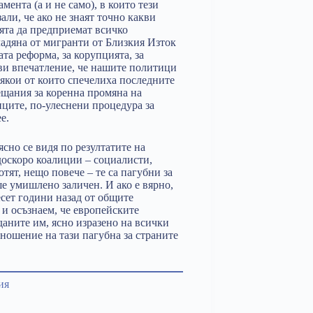
мента (а и не само), в които тези
ли, че ако не знаят точно какви
лята да предприемат всичко
владяна от мигранти от Близкия Изток
та реформа, за корупцията, за
ави впечатление, че нашите политици
някои от които спечелиха последните
ещания за коренна промяна на
иците, по-улеснени процедура за
е.
сно се видя по резултатите на
оскоро коалиции – социалисти,
ят, нещо повече – те са пагубни за
е умишлено заличен. И ако е вярно,
есет години назад от общите
 и осъзнаем, че европейските
аните им, ясно изразено на всички
тношение на тази пагубна за страните
ия