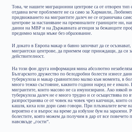
Това, че нашите миграционни центрове са от отворен тип 
отдавна вече проблемите не са само за Харманли, Любимец
придвижването на мигрантите далеч не се ограничава само
центрове за настаняване на преминалите границите ни, нап
данни на МВР и на Държавната агенция за бежанците проф
предимно млади мъже без образование.
И докато в Европа макар и бавно започват да се осъзнават,
мигрантски центрове, да приемем още прииждащи, да си з
действителност.
На този фон друга информация мина абсолютно незабелязан
Българското дружество по белодробни болести изнесе данни
туберкулоза и макар сравнително малко към момента, в бол
много тежко състояние, каквито години наред не е имало. 
мигрантите, които масово не са имунизирани. Ако някой не 
туберкулоза далеч не е много трудно и се осъществява по 
разпространява се от човек на човек чрез капчици, които се
кашля, киха или дори само говори. При плъзналите вече н
вероятно е и въпрос на време да избухне бум на заразени. Р
болестите, която можем да получим в дар от все повечет
навсякъде „гости“.