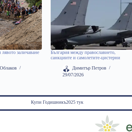
и лявото заличаване
България между православието,
санкциите и самолетите-цистерни
Облаков
Димитър Петров
29/07/2026
Купи Годишникъ2025 тук