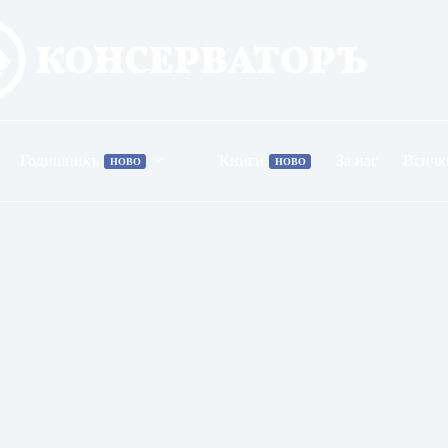
Годишникъ
Книги
За нас
Всичк
НОВО
НОВО