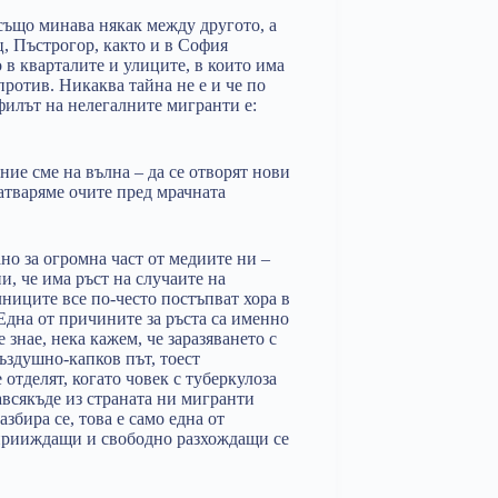
също минава някак между другото, а
, Пъстрогор, както и в София
 в кварталите и улиците, в които има
ротив. Никаква тайна не е и че по
илът на нелегалните мигранти е:
 ние сме на вълна – да се отворят нови
атваряме очите пред мрачната
о за огромна част от медиите ни –
, че има ръст на случаите на
ниците все по-често постъпват хора в
Една от причините за ръста са именно
знае, нека кажем, че заразяването с
въздушно-капков път, тоест
 отделят, когато човек с туберкулоза
авсякъде из страната ни мигранти
азбира се, това е само една от
о прииждащи и свободно разхождащи се