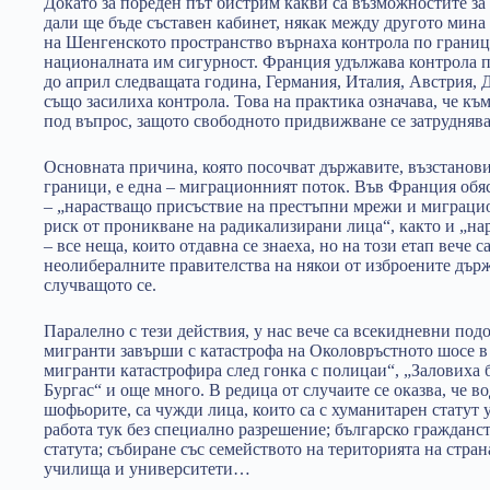
Докато за пореден път бистрим какви са възможностите за
дали ще бъде съставен кабинет, някак между другото мина
на Шенгенското пространство върнаха контрола по граници
националната им сигурност. Франция удължава контрола п
до април следващата година, Германия, Италия, Австрия,
също засилиха контрола. Това на практика означава, че къ
под въпрос, защото свободното придвижване се затруднява
Основната причина, която посочват държавите, възстанов
граници, е една – миграционният поток. Във Франция обя
– „нарастващо присъствие на престъпни мрежи и миграци
риск от проникване на радикализирани лица“, както и „на
– все неща, които отдавна се знаеха, но на този етап вече с
неолибералните правителства на някои от изброените държа
случващото се.
Паралелно с тези действия, у нас вече са всекидневни под
мигранти завърши с катастрофа на Околовръстното шосе в
мигранти катастрофира след гонка с полицаи“, „Заловиха б
Бургас“ и още много. В редица от случаите се оказва, че во
шофьорите, са чужди лица, които са с хуманитарен статут у
работа тук без специално разрешение; българско гражданс
статута; събиране със семейството на територията на стра
училища и университети…