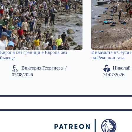
Европа без граници е Европа без
Инвазията в Сеута 
бъдеще
на Реконкистата
Виктория Георгиева
Николай 
07/08/2026
31/07/2026