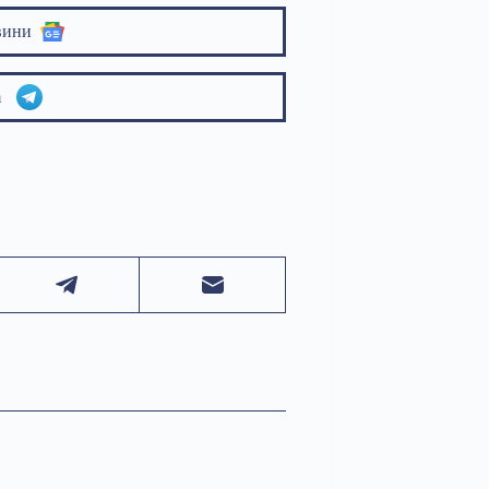
вини
am