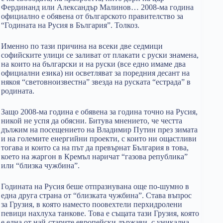
Фердинанд или Александър Малинов… 2008-ма година
официално е обявена от българското правителство за
“Годината на Русия в България”. Толкоз.
Именно по тази причина на всеки две седмици
софийските улици се заливат от плакати с руски знамена,
на които на български и на руски (все едно имаме два
официални езика) ни осветляват за поредния десант на
някоя “световноизвестна” звезда на руската “естрада” в
родината.
Защо 2008-ма година е обявена за година точно на Русия,
никой не успя да обясни. Битува мнението, че честта
дължим на посещението на Владимир Путин през зимата
и на големите енергийни проекти, с които ни ощастливи
тогава и които са на път да превърнат България в това,
което на жаргон в Кремъл наричат “газова република”
или “близка чужбина”.
Годината на Русия беше отпразнувана още по-шумно в
една друга страна от “близката чужбина”. Става въпрос
за Грузия, в която наместо поовехтели перхидролени
певици нахлуха танкове. Това е същата тази Грузия, която
е една от най-старите европейски държави, с уникална