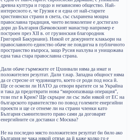
древна култура и гордо и независимо общество. Най-
интересното е, че Грузия е и една от най-старите
християнски страни в света, със съхранена мощна
православна традиция, чието великолепие е достигало
дори до България (Бачковският манастир например е
построен през XII в. от грузинския благородник
Григорий Бакуриани). Никой от дежурните клакьори на
православното единство обаче не повдигна в публичното
пространство въпроса, защо Русия нахлува и унищожава
една така стара православна страна.
Дали обаче гърмежите от Цхинвали няма да имат и
положителен резултат. Дали т.нар. Западна общност няма
да се стресне от чудовището, което се роди под носа й.
Ще се осмели ли НАТО да отвори вратите си за Украйна
и така да предотврати нова “мироопазваща операция”,
този път в Крим? Ще скръцне ли със зъби някой от ЕС на
българското правителство по повод големите енергийни
проекти и ще се отнеме ли на страни членки като
България съмнителното право сами да договарят
енергийните си доставки с Москва?
Не на последно място положителен резултат би било ако
България не чака някой отвън да й каже колко го е