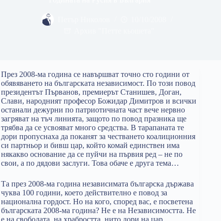
Петър Николов
10/10/2008
Архив "Петте кьошета"
През 2008-ма година се навършват точно сто години от
обявяването на българската независимост. По този повод
президентът Първанов, премиерът Станишев, Доган,
Слави, народният професор Божидар Димитров и всички
останали дежурни по патриотичната част вече нервно
загряват на тъч линията, защото по повод празника ще
трябва да се усвояват много средства. В тарапаната те
дори пропуснаха да поканят за честването коалиционния
си партньор и бивш цар, който комай единствен има
някакво основание да се пуйчи на първия ред – не по
свои, а по дядови заслуги. Това обаче е друга тема…
Та през 2008-ма година независимата българска държава
чуква 100 години, което действително е повод за
национална гордост. Но на кого, според вас, е посветена
българската 2008-ма година? Не е на Независимостта. Не
е на свободата, на храбростта, нито дори на цар