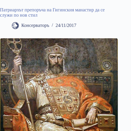
Патриархът препоръча на Гигинския манастир да се
служи по нов стил
Консерваторъ
24/11/2017