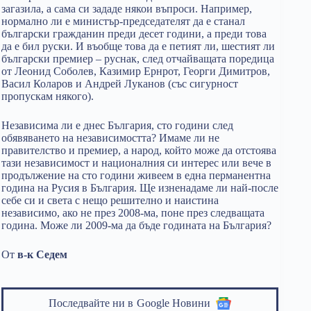
загазила, а сама си зададе някои въпроси. Например,
нормално ли е министър-председателят да е станал
български гражданин преди десет години, а преди това
да е бил руски. И въобще това да е петият ли, шестият ли
български премиер – руснак, след отчайващата поредица
от Леонид Соболев, Казимир Ернрот, Георги Димитров,
Васил Коларов и Андрей Луканов (със сигурност
пропускам някого).
Независима ли е днес България, сто години след
обявяването на независимостта? Имаме ли не
правителство и премиер, а народ, който може да отстоява
тази независимост и националния си интерес или вече в
продължение на сто години живеем в една перманентна
година на Русия в България. Ще изненадаме ли най-после
себе си и света с нещо решително и наистина
независимо, ако не през 2008-ма, поне през следващата
година. Може ли 2009-ма да бъде годината на България?
От
в-к Седем
Последвайте ни в
Google Новини