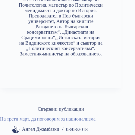
Политология, магистър по Политически
мениджмънт и доктор по История.
Преподавател в Нов български
университет, Автор на книгите
„Раждането на българския
консерватизъм“, „Династията на
Срацимировци“,„Истинската история
на Видинското княжество“ и съавтор на
„Политическият консерватизъм“.
Заместник-министър на образованието.
Свързани публикации
На трети март, да поговорим за национализма
Ангел Джамбазки
03/03/2018