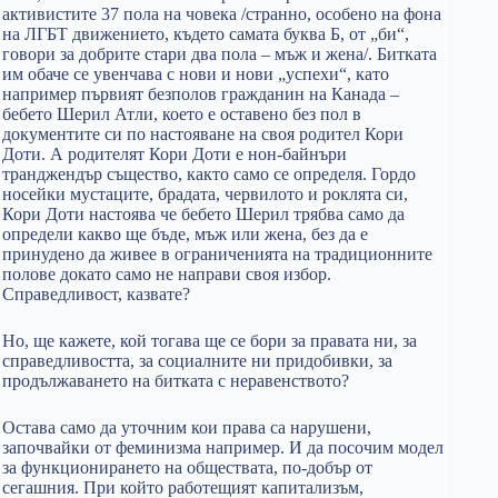
активистите 37 пола на човека /странно, особено на фона
на ЛГБТ движението, където самата буква Б, от „би“,
говори за добрите стари два пола – мъж и жена/. Битката
им обаче се увенчава с нови и нови „успехи“, като
например първият безполов гражданин на Канада –
бебето Шерил Атли, което е оставено без пол в
документите си по настояване на своя родител Кори
Доти. А родителят Кори Доти е нон-байнъри
транджендър същество, както само се определя. Гордо
носейки мустаците, брадата, червилото и роклята си,
Кори Доти настоява че бебето Шерил трябва само да
определи какво ще бъде, мъж или жена, без да е
принудено да живее в ограниченията на традиционните
полове докато само не направи своя избор.
Справедливост, казвате?
Но, ще кажете, кой тогава ще се бори за правата ни, за
справедливостта, за социалните ни придобивки, за
продължаването на битката с неравенството?
Остава само да уточним кои права са нарушени,
започвайки от феминизма например. И да посочим модел
за функционирането на обществата, по-добър от
сегашния. При който работещият капитализъм,