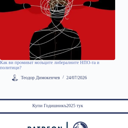
Как ви промиват мозъците либералните НПО-та и
политици?
Теодор Димокенчев
24/07/2026
Купи Годишникъ2025 тук