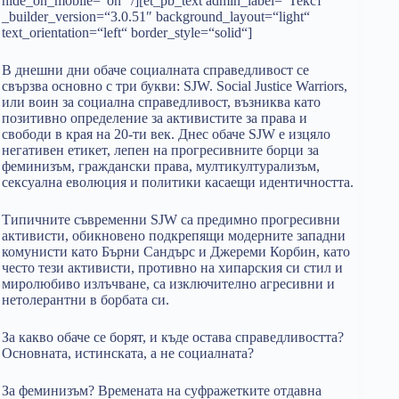
hide_on_mobile=“on“ /][et_pb_text admin_label=“Текст“
_builder_version=“3.0.51″ background_layout=“light“
text_orientation=“left“ border_style=“solid“]
В днешни дни обаче социалната справедливост се
свързва основно с три букви: SJW. Social Justice Warriors,
или воин за социална справедливост, възниква като
позитивно определение за активистите за права и
свободи в края на 20-ти век. Днес обаче SJW е изцяло
негативен етикет, лепен на прогресивните борци за
феминизъм, граждански права, мултикултурализъм,
сексуална еволюция и политики касаещи идентичността.
Типичните съвременни SJW са предимно прогресивни
активисти, обикновено подкрепящи модерните западни
комунисти като Бърни Сандърс и Джереми Корбин, като
често тези активисти, противно на хипарския си стил и
миролюбиво излъчване, са изключително агресивни и
нетолерантни в борбата си.
За какво обаче се борят, и къде остава справедливостта?
Основната, истинската, а не социалната?
За феминизъм? Времената на суфражетките отдавна