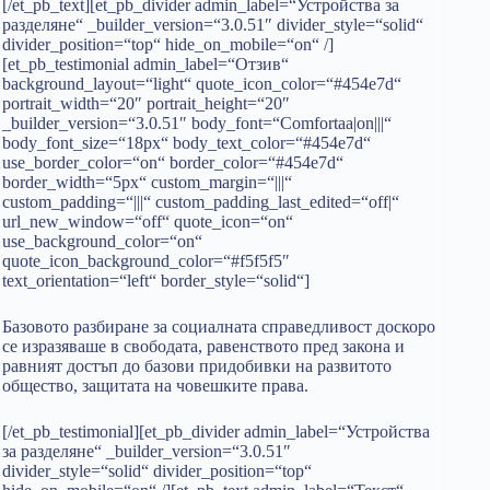
[/et_pb_text][et_pb_divider admin_label=“Устройства за
разделяне“ _builder_version=“3.0.51″ divider_style=“solid“
divider_position=“top“ hide_on_mobile=“on“ /]
[et_pb_testimonial admin_label=“Отзив“
background_layout=“light“ quote_icon_color=“#454e7d“
portrait_width=“20″ portrait_height=“20″
_builder_version=“3.0.51″ body_font=“Comfortaa|on|||“
body_font_size=“18px“ body_text_color=“#454e7d“
use_border_color=“on“ border_color=“#454e7d“
border_width=“5px“ custom_margin=“|||“
custom_padding=“|||“ custom_padding_last_edited=“off|“
url_new_window=“off“ quote_icon=“on“
use_background_color=“on“
quote_icon_background_color=“#f5f5f5″
text_orientation=“left“ border_style=“solid“]
Базовото разбиране за социалната справедливост доскоро
се изразяваше в свободата, равенството пред закона и
равният достъп до базови придобивки на развитото
общество, защитата на човешките права.
[/et_pb_testimonial][et_pb_divider admin_label=“Устройства
за разделяне“ _builder_version=“3.0.51″
divider_style=“solid“ divider_position=“top“