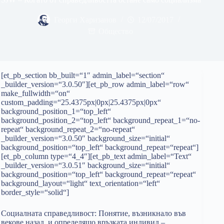
Георги Харизанов
12/07/2017
Общество
[et_pb_section bb_built=“1″ admin_label=“section“
_builder_version=“3.0.50″][et_pb_row admin_label=“row“
make_fullwidth=“on“
custom_padding=“25.4375px|0px|25.4375px|0px“
background_position_1=“top_left“
background_position_2=“top_left“ background_repeat_1=“no-
repeat“ background_repeat_2=“no-repeat“
_builder_version=“3.0.50″ background_size=“initial“
background_position=“top_left“ background_repeat=“repeat“]
[et_pb_column type=“4_4″][et_pb_text admin_label=“Text“
_builder_version=“3.0.51″ background_size=“initial“
background_position=“top_left“ background_repeat=“repeat“
background_layout=“light“ text_orientation=“left“
border_style=“solid“]
Социалната справедливост: Понятие, възникнало във
векове назад, и определящо връзката индивид –