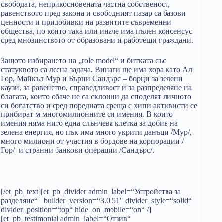
свободата, неприкосновената частна собственост,
равенството пред закона и свободният пазар са базови
ценности и придобивки на развитите съвременни
общества, по които така или иначе има пълен консенсус
сред мнозинството от образовани и работещи граждани.
Защото избирането на „role model“ и битката със
статуквото са лесна задача. Винаги ще има хора като Ал
Гор, Майкъл Мур и Бърни Сандърс – борци за зелени
каузи, за равенство, справедливост и за разпределяне на
благата, които обаче не са склонни да споделят личното
си богатство и сред поредната среща с хипи активисти се
прибират м многомилионните си имения. В които
имения няма нито една слънчева клетка за добив на
зелена енергия, но пък има много укрити данъци /Мур/,
много милиони от участия в бордове на корпорации /
Гор/ и странни банкови операции /Сандърс/.
[/et_pb_text][et_pb_divider admin_label=“Устройства за
разделяне“ _builder_version=“3.0.51″ divider_style=“solid“
divider_position=“top“ hide_on_mobile=“on“ /]
[et_pb_testimonial admin_label=“Отзив“