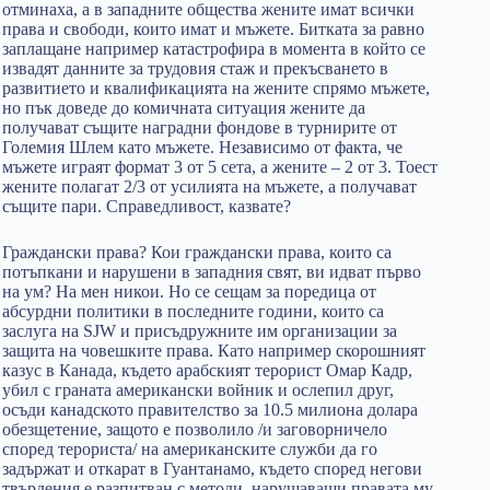
отминаха, а в западните общества жените имат всички
права и свободи, които имат и мъжете. Битката за равно
заплащане например катастрофира в момента в който се
извадят данните за трудовия стаж и прекъсването в
развитието и квалификацията на жените спрямо мъжете,
но пък доведе до комичната ситуация жените да
получават същите наградни фондове в турнирите от
Големия Шлем като мъжете. Независимо от факта, че
мъжете играят формат 3 от 5 сета, а жените – 2 от 3. Тоест
жените полагат 2/3 от усилията на мъжете, а получават
същите пари. Справедливост, казвате?
Граждански права? Кои граждански права, които са
потъпкани и нарушени в западния свят, ви идват първо
на ум? На мен никои. Но се сещам за поредица от
абсурдни политики в последните години, които са
заслуга на SJW и присъдружните им организации за
защита на човешките права. Като например скорошният
казус в Канада, където арабският терорист Омар Кадр,
убил с граната американски войник и ослепил друг,
осъди канадското правителство за 10.5 милиона долара
обезщетение, защото е позволило /и заговорничело
според терориста/ на американските служби да го
задържат и откарат в Гуантанамо, където според негови
твърдения е разпитван с методи, нарушаващи правата му.