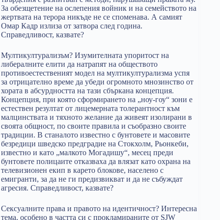
За обезщетение на ослепения войник и на семейството на
жертвата на терора никъде не се споменава. А самият
Омар Кадр излиза от затвора след година.
Справедливост, казвате?
Мултикултурализъм? Изумителната упоритост на
либералните елити да натрапят на обществото
противоестественият модел на мултикултурализма успя
за отрицателно време да убеди огромното мнозинство от
хората в абсурдността на тази сбъркана концепция.
Концепция, при която сформирането на „ноу-гоу“ зони е
естествен резултат от лицемерната толерантност към
малцинствата и тяхното желание да живеят изолирани в
своята общност, по своите правила и съобразно своите
традиции. В станалото известно с бунтовете и масовите
безредици шведско предградие на Стокхолм, Рьонкеби,
известно и като „малкото Могадишу“, месец преди
бунтовете полицаите отказваха да влязат като охрана на
телевизионен екип в карето блокове, населено с
емигранти, за да не ги предизвикват и да не събуждат
агресия. Справедливост, казвате?
Сексуалните права и правото на идентичност? Интересна
тема, особено в частта си с прокламираните от SJW