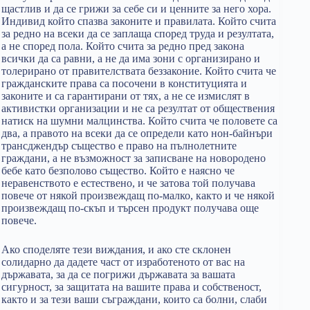
щастлив и да се грижи за себе си и ценните за него хора.
Индивид който спазва законите и правилата. Който счита
за редно на всеки да се заплаща според труда и резултата,
а не според пола. Който счита за редно пред закона
всички да са равни, а не да има зони с организирано и
толерирано от правителствата беззаконие. Който счита че
гражданските права са посочени в конституцията и
законите и са гарантирани от тях, а не се измислят в
активистки организации и не са резултат от обществения
натиск на шумни малцинства. Който счита че половете са
два, а правото на всеки да се определи като нон-байнъри
трансджендър същество е право на пълнолетните
граждани, а не възможност за записване на новородено
бебе като безполово същество. Който е наясно че
неравенството е естествено, и че затова той получава
повече от някой произвеждащ по-малко, както и че някой
произвеждащ по-скъп и търсен продукт получава още
повече.
Ако споделяте тези виждания, и ако сте склонен
солидарно да дадете част от изработеното от вас на
държавата, за да се погрижи държавата за вашата
сигурност, за защитата на вашите права и собственост,
както и за тези ваши съграждани, които са болни, слаби