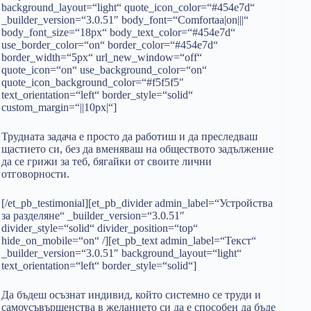
background_layout=“light“ quote_icon_color=“#454e7d“
_builder_version=“3.0.51″ body_font=“Comfortaa|on|||“
body_font_size=“18px“ body_text_color=“#454e7d“
use_border_color=“on“ border_color=“#454e7d“
border_width=“5px“ url_new_window=“off“
quote_icon=“on“ use_background_color=“on“
quote_icon_background_color=“#f5f5f5″
text_orientation=“left“ border_style=“solid“
custom_margin=“||10px|“]
Трудната задача е просто да работиш и да преследваш
щастието си, без да вменяваш на обществото задължение
да се грижи за теб, бягайки от своите лични
отговорности.
[/et_pb_testimonial][et_pb_divider admin_label=“Устройства
за разделяне“ _builder_version=“3.0.51″
divider_style=“solid“ divider_position=“top“
hide_on_mobile=“on“ /][et_pb_text admin_label=“Текст“
_builder_version=“3.0.51″ background_layout=“light“
text_orientation=“left“ border_style=“solid“]
Да бъдеш осъзнат индивид, който системно се труди и
самоусъвършенства в желанието си да е способен да бъде