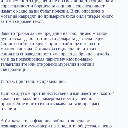
или временно затруднени не по своя вина, то социалната
справедливост и борците за социална справедливост
нямат с какво да ви бъдат полезни. Виж, определено
могат да навредят, но примерите биха били твърде много
за този скромен текст.
Защото трябва да сме пределно наясно, че ако милион
души искат да платят по сто долара за да гледат Брус
Спрингстийн, то Брус Спрингстийн ще изкара сто
милиона долара. И никаква социална политика и
социална справедливост няма право да бръкне в джоба
му и да преразпределя парите му към по-малко
талантливите или откровено мързеливи негови
сънародници.
И това, приятели, е справедливо.
Всичко друго е противоестествена измишльотина, която /
каква изненада/ не е намерила своето успешно
приложение в нито една държава на тази прекрасна
планета.
А битката с тази фалшива война, отворена от
левичарските аутсайдери на западните общества, е нещо