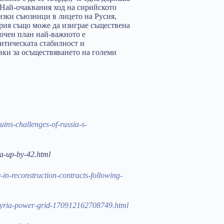
 Най-очаквания ход на сирийското
изки съюзници в лицето на Русия,
рия също може да изиграе съществена
рочен план най-важното е
итическата стабилност и
вки за осъществяването на големи
uins-challenges-of-russia-s-
ia-up-by-42.html
-in-reconstruction-contracts-following-
-syria-power-grid-170912162708749.html