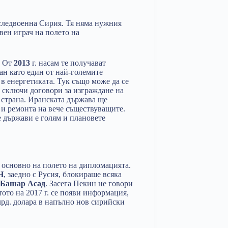
 следвоенна Сирия. Тя няма нужния
вен играч на полето на
. От
2013
г. насам те получават
ан като един от най-големите
в енергетиката. Тук също може да се
 сключи договори за изграждане на
 страна. Иранската държава ще
 и ремонта на вече съществуващите.
 държави е голям и плановете
 основно на полето на дипломацията.
Н
, заедно с Русия, блокираше всяка
Башар Асад
. Засега Пекин не говори
ото на 2017 г. се появи информация,
лрд. долара в напълно нов сирийски