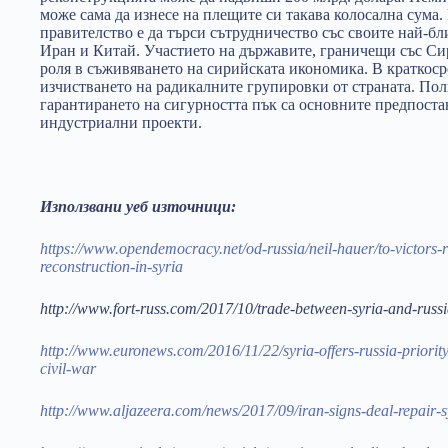
може сама да изнесе на плещите си такава колосална сума.
правителство е да търси сътрудничество със своите най-бл
Иран и Китай. Участието на държавите, граничещи със Си
роля в съживяването на сирийската икономика. В краткос
изчистването на радикалните групировки от страната. Пол
гарантирането на сигурността пък са основните предпоста
индустриални проекти.
Използвани уеб източници:
https://www.opendemocracy.net/od-russia/neil-hauer/to-victors-r
reconstruction-in-syria
http://www.fort-russ.com/2017/10/trade-between-syria-and-russ
http://www.euronews.com/2016/11/22/syria-offers-russia-priority
civil-war
http://www.aljazeera.com/news/2017/09/iran-signs-deal-repair