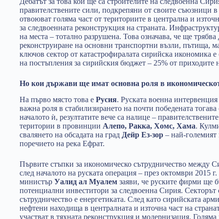
Дебатът за това кои ще са строителите на следвоенна Сирия
правителствените сили, подкрепяни от своите съюзници в 
отвоюват голяма част от териториите в централна и източн
за следвоенната реконструкция на страната. Инфраструктур
на места – тотално разрушена. Това означава, че ще трябва
реконструиране на основни транспортни възли, пътища, м
ключов сектор от катастрофиралата сирийска икономика е 
на постъпления за сирийския бюджет – 25% от приходите н
Но кои държави ще имат основна роля в икономическо
На първо място това е
Русия
. Руската военна интервенция 
важна роля в стабилизирането на почти победената тогава
началото ѝ, резултатите вече са налице – правителственит
територии в провинции
Алепо, Ракка, Хомс, Хама
. Кулм
свалянето на обсадата на град
Дейр Ез-зор
– най-големият 
поречието на река Ефрат.
Първите стъпки за икономическо сътрудничество между Си
след началото на руската операция – през октомври 2015 
министър
Уалид ал Муалем
заяви, че руските фирми ще б
потенциални инвеститори за следвоенна Сирия. Секторът 
сътрудничество е енергетиката. След като сирийската арми
нефтени находища в централната и източна част на страна
участват в тяхната реконструкция и модернизация. Голяма 