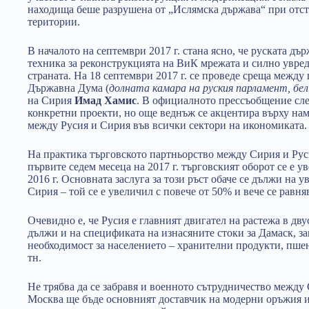
находища беше разрушена от „Ислямска държава“ при отст
територии.
В началото на септември 2017 г. стана ясно, че руската дъ
техника за реконструкцията на ВиК мрежата и силно увред
страната. На 18 септември 2017 г. се проведе среща между 
Държавна Дума (
долната камара на руския парламент, бел
на Сирия
Имад Хамис
. В официалното прессъобщение сле
конкретни проекти, но още веднъж се акцентира върху нам
между Русия и Сирия във всички сектори на икономиката.
На практика търговското партньорство между Сирия и Руси
първите седем месеца на 2017 г. търговският оборот се е 
2016 г. Основната заслуга за този ръст обаче се дължи на у
Сирия – той се е увеличил с повече от 50% и вече се равня
Очевидно е, че Русия е главният двигател на растежа в дву
дължи и на спецификата на изнасяните стоки за Дамаск, за
необходимост за населението – хранителни продукти, пше
тн.
Не трябва да се забравя и военното сътрудничество между 
Москва ще бъде основният доставчик на модерни оръжия и