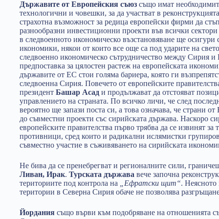
Държавите от Европейския съюз
също имат необходимит
технологични и човешки, за да участват в реконструкцият
страхотна възможност за редица европейски фирми да стъп
разнообразни инвестиционни проекти във всички сектори
в следвоенното икономическо възстановяване ще осигури 
икономики, някои от които все още са под ударите на свет
следвоенно икономическо сътрудничество между Сирия и Е
предпоставка за цялостен растеж на европейската икономи
държавите от ЕС стои голяма бариера, която ги възпрепятс
следвоенна Сирия. Повечето от европейските правителств
президент
Башар Асад
и продължават да отстояват позици
управлението на страната. По всичко личи, че след послед
вероятно ще запази поста си, а това означава, че страни о
до съвместни проекти със сирийската държава. Наскоро си
европейските правителства първо трябва да се извинят за 
противници, сред които и радикални ислямистки групировк
съвместно участие в съживяването на сирийската икономи
Не бива да се пренебрегват и регионалните сили, граниче
Ливан, Ирак
.
Турската държава
вече започна реконстру
териториите под контрола на
„Ефратски щит“
. Неясното
територии в Северна Сирия обаче не позволява разгръщан
Йордания
също върви към подобряване на отношенията съ