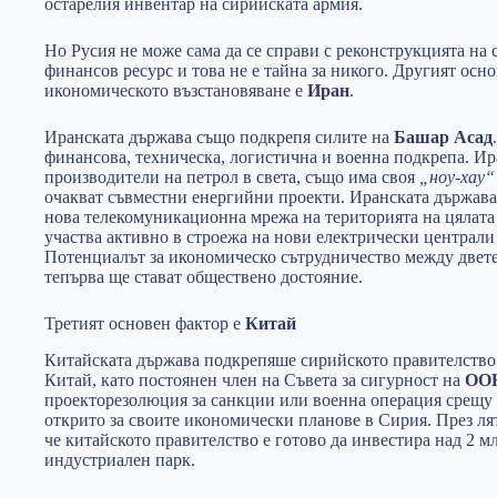
остарелия инвентар на сирийската армия.
Но Русия не може сама да се справи с реконструкцията на
финансов ресурс и това не е тайна за никого. Другият осно
икономическото възстановяване е
Иран
.
Иранската държава също подкрепя силите на
Башар Асад
финансова, техническа, логистична и военна подкрепа. Ир
производители на петрол в света, също има своя
„ноу-хау“
очакват съвместни енергийни проекти. Иранската държава
нова телекомуникационна мрежа на територията на цялата
участва активно в строежа на нови електрически централи
Потенциалът за икономическо сътрудничество между двете
тепърва ще стават обществено достояние.
Третият основен фактор е
Китай
Китайската държава подкрепяше сирийското правителство
Китай, като постоянен член на Съвета за сигурност на
ОО
проекторезолюция за санкции или военна операция срещу
открито за своите икономически планове в Сирия. През лят
че китайското правителство е готово да инвестира над 2 м
индустриален парк.