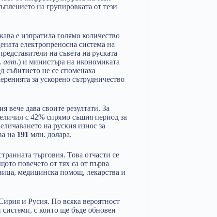
ъплението на групировката от тези
ржава е изпратила голямо количество
ената електропреносна система на
представители на съвета на руската
. авт
.) и министъра на икономиката
д събитието не се споменаха
еренията за ускорено сътрудничество
я вече дава своите резултати. За
увеличил с 42% спрямо същия период за
величаването на руския износ за
ва на
191
млн. долара.
странната търговия. Това отчасти се
щото повечето от тях са от първа
ница, медицинска помощ, лекарства и
Сирия и Русия. По всяка вероятност
 системи, с които ще бъде обновен