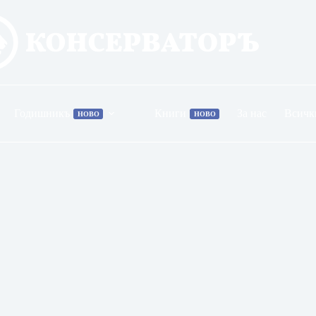
Годишникъ
Книги
За нас
Всичк
НОВО
НОВО