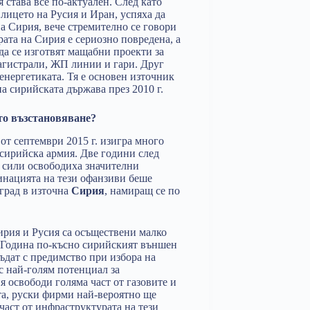
 става все по-актуален. След като
лицето на Русия и Иран, успяха да
а Сирия, вече стремително се говори
ата на Сирия е сериозно повредена, а
 да се изготвят мащабни проекти за
агистрали, ЖП линии и гари. Друг
енергетиката. Тя е основен източник
а сирийската държава през 2010 г.
то възстановяване?
от септември 2015 г. изигра много
 сирийска армия. Две години след
е сили освободиха значителни
инацията на тези офанзиви беше
град в източна
Сирия
, намиращ се по
рия и Русия са осъществени малко
г. Година по-късно сирийският външен
ъдат с предимство при избора на
с най-голям потенциал за
я освободи голяма част от газовите и
та, руски фирми най-вероятно ще
част от инфраструктурата на тези