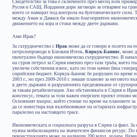
Свидетелство за това е сключеното през месец юли прими
Русия и САЩ. Йордания дори заговори за отваряне на гра
които се намират под контрола на бунтовническите сили. 
между Аман и Дамаск би имало благоприятен икономически
движението на хора и стоки между двете държави.
Ами Ирак?
За сътрудничество с
Ирак
може да се говори в полето на е
петролопроводи в Близкия Изток,
Киркук-Банияс
, може 
евентуално бъдещо икономическо сътрудничество. В начал
на суров петрол за Сирия именно през тази тръба, което п
увеличи собствения износ, като по този начин бяха генер
сирийския бюджет. Киркук-Банияс бе разрушен по време н
2003 г., но през 2009-2010 г. имаше планове за неговото 
в двете държави и разрушенията предизвикани от групиро
за такава рехабилитация. Ако обстановката в Сирия и Ира
консенсус, темата за този важен енергиен проект отново мо
Основният въпрос, който стоеше по време на плановете за р
да се инвестира във възобновяване на остарялата инфрастр
паралелно на настоящото трасе.
Икономическата и социалната разруха в Сирия са факт. За
нужна мобилизацията на значителен финансов ресурс. По 
реконструкцията може да надвиши 200 млрд. долара. Немис