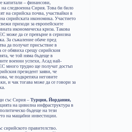
е капитали – финансови,
а на следвоенна Сирия. Това би било
ят на сирийска почва, участвайки в
 на сирийската икономика. Участието
свежи приходи за европейските
овната икономическа криза. Такова
С може да се превърне в сериозна
ка. За съжаление обаче пред
тва да получат присъствие в
а се обявиха срещу сирийския
ята, че той няма бъдеще в
ните военни успехи, Асад най-
т ЕС много трудно ще получат достъп
рийския президент заяви, че
това, че подкрепяха неговите
и, и чак тогава може да се говори за
ка.
щи със Сирия –
Турция, Йордания,
кцията на цивилна инфраструктура в
 политическо бъдеще на тези
ето на мащабни инвестиции.
с сирийското правителство.