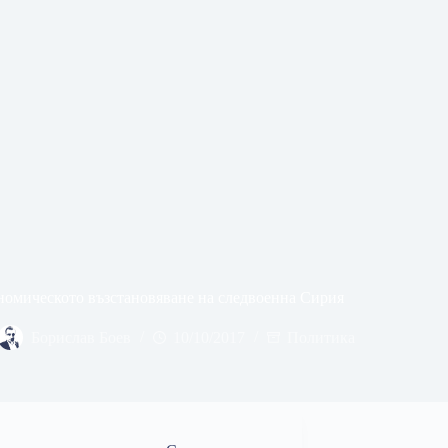
омическото възстановяване на следвоенна Сирия
Борислав Боев
10/10/2017
Политика