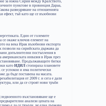
рие за южна Сирия между Кралството,
ничните пунктове в провинция Дараа,
Такова разведряване на отношенията
 ефект, тъй като ще се възобнови
нергетиката. Един от големите
да се окаже ключов елемент на
ото на века Ирак възобнови експорта
ък позволи на сирийската държава да
ирани допълнителни постъпления в
а американската инвазия в Ирак през
възстановяване. Продължаващите битки
вки като
ИДИЛ
стопираха плановете
к се успокои и има политически
же да бъде поставена на масата.
ехабилитация от 2009 г. и сега е дали
уктура, или да се строят нови тръби
 следвоенното възстановяване ще е
предварителни анализи цената на
лимо е да се твърди, че една държава