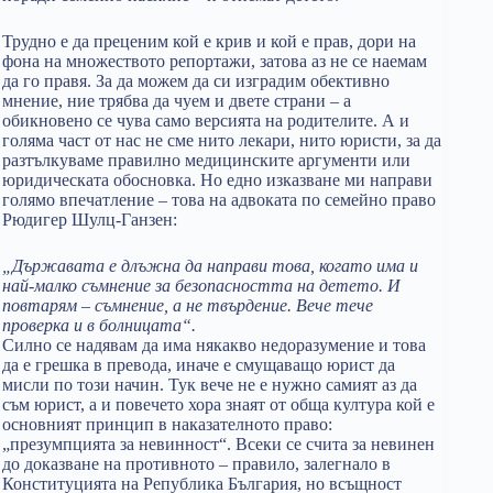
Трудно е да преценим кой е крив и кой е прав, дори на
фона на множеството репортажи, затова аз не се наемам
да го правя. За да можем да си изградим обективно
мнение, ние трябва да чуем и двете страни – а
обикновено се чува само версията на родителите. А и
голяма част от нас не сме нито лекари, нито юристи, за да
разтълкуваме правилно медицинските аргументи или
юридическата обосновка. Но едно изказване ми направи
голямо впечатление – това на адвоката по семейно право
Рюдигер Шулц-Ганзен:
„Държавата е длъжна да направи това, когато има и
най-малко съмнение за безопасността на детето. И
повтарям – съмнение, а не твърдение. Вече тече
проверка и в болницата“.
Силно се надявам да има някакво недоразумение и това
да е грешка в превода, иначе е смущаващо юрист да
мисли по този начин. Тук вече не е нужно самият аз да
съм юрист, а и повечето хора знаят от обща култура кой е
основният принцип в наказателното право:
„презумпцията за невинност“. Всеки се счита за невинен
до доказване на противното – правило, залегнало в
Конституцията на Република България, но всъщност