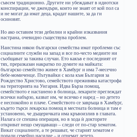
съвсем традиционно. Другите ни убеждават в идиотски
конспирации, че джендъри, които не знаят от кой пол са
и не могат да имат деца, крадат нашите, за да ги
осиновят.
Но ако оставим тези дебилни и крайни изказвания
настрана, очевидно съществува проблем.
Наистина някои български семейства имат проблеми със
социалните служби на запад и все по-често медиите ни
съобщават за такива случаи. Ето какъв е последният от
тях, преразказан накратко по думите на майката:
българско семейство живее в Хамбург и има 7-месечно
бебе-момиченце. Пътувайки с кола към България за
Рождество Христово, семейството преживява катастрофа
на територията на Унгария. Идва Бърза помощ,
семейството е настанено в болница, лекарите преглеждат
всички набързо, казват им, че всичко е наред – но детето
е неспокойно и плаче. Семейството се завръща в Хамбург,
където търси лекарска помощ в местната болница и там е
установено, че дъщеричката има кръвоизлив в главата.
Налага се спешна операция, но в хода ѝ докторите
откриват нещо смущаващо – следи от по-стар хематом.
Викат социалните, а те решават, че старият хематом е
поради семейно насилие – и отнемат детето.