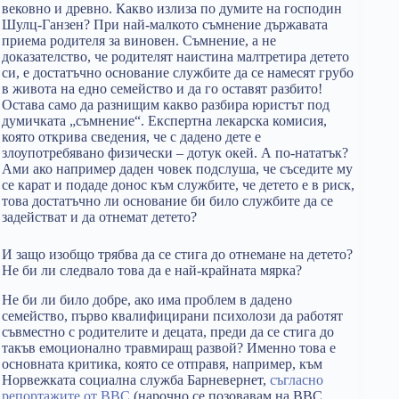
вековно и древно. Какво излиза по думите на господин
Шулц-Ганзен? При най-малкото съмнение държавата
приема родителя за виновен. Съмнение, а не
доказателство, че родителят наистина малтретира детето
си, е достатъчно основание службите да се намесят грубо
в живота на едно семейство и да го оставят разбито!
Остава само да разнищим какво разбира юристът под
думичката „съмнение“. Експертна лекарска комисия,
която открива сведения, че с дадено дете е
злоупотребявано физически – дотук окей. А по-нататък?
Ами ако например даден човек подслуша, че съседите му
се карат и подаде донос към службите, че детето е в риск,
това достатъчно ли основание би било службите да се
задействат и да отнемат детето?
И защо изобщо трябва да се стига до отнемане на детето?
Не би ли следвало това да е най-крайната мярка?
Не би ли било добре, ако има проблем в дадено
семейство, първо квалифицирани психолози да работят
съвместно с родителите и децата, преди да се стига до
такъв емоционално травмиращ развой? Именно това е
основната критика, която се отправя, например, към
Норвежката социална служба Барневернет,
съгласно
репортажите от BBC
(нарочно се позовавам на BBC,