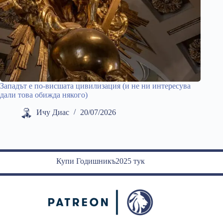
Западът е по-висшата цивилизация (и не ни интересува
дали това обижда някого)
Ичу Диас
20/07/2026
Купи Годишникъ2025 тук