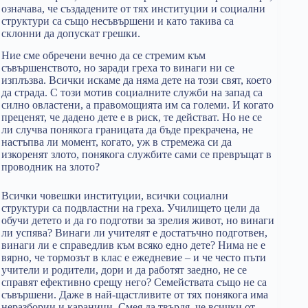
означава, че създадените от тях институции и социални
структури са също несъвършени и като такива са
склонни да допускат грешки.
Ние сме обречени вечно да се стремим към
съвършенството, но заради греха то винаги ни се
изплъзва. Всички искаме да няма дете на този свят, което
да страда. С този мотив социалните служби на запад са
силно овластени, а правомощията им са големи. И когато
преценят, че дадено дете е в риск, те действат. Но не се
ли случва понякога границата да бъде прекрачена, не
настъпва ли момент, когато, уж в стремежа си да
изкоренят злото, понякога службите сами се превръщат в
проводник на злото?
Всички човешки институции, всички социални
структури са подвластни на греха. Училището цели да
обучи детето и да го подготви за зрелия живот, но винаги
ли успява? Винаги ли учителят е достатъчно подготвен,
винаги ли е справедлив към всяко едно дете? Нима не е
вярно, че тормозът в клас е ежедневие – и че често пъти
учители и родители, дори и да работят заедно, не се
справят ефективно срещу него? Семействата също не са
съвършени. Даже в най-щастливите от тях понякога има
неразбории и караници. Смея да твърдя, че всички от