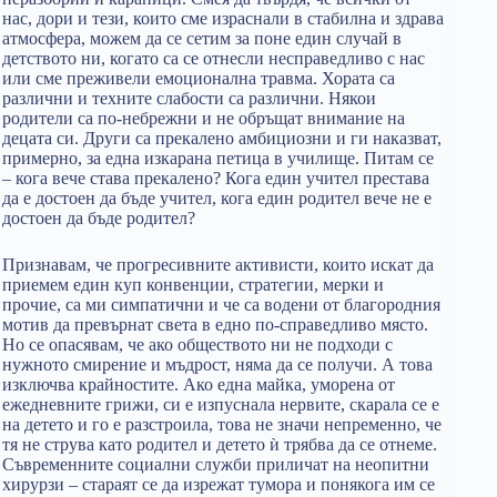
нас, дори и тези, които сме израснали в стабилна и здрава
атмосфера, можем да се сетим за поне един случай в
детството ни, когато са се отнесли несправедливо с нас
или сме преживели емоционална травма. Хората са
различни и техните слабости са различни. Някои
родители са по-небрежни и не обръщат внимание на
децата си. Други са прекалено амбициозни и ги наказват,
примерно, за една изкарана петица в училище. Питам се
– кога вече става прекалено? Кога един учител престава
да е достоен да бъде учител, кога един родител вече не е
достоен да бъде родител?
Признавам, че прогресивните активисти, които искат да
приемем един куп конвенции, стратегии, мерки и
прочие, са ми симпатични и че са водени от благородния
мотив да превърнат света в едно по-справедливо място.
Но се опасявам, че ако обществото ни не подходи с
нужното смирение и мъдрост, няма да се получи. А това
изключва крайностите. Ако една майка, уморена от
ежедневните грижи, си е изпуснала нервите, скарала се е
на детето и го е разстроила, това не значи непременно, че
тя не струва като родител и детето ѝ трябва да се отнеме.
Съвременните социални служби приличат на неопитни
хирурзи – стараят се да изрежат тумора и понякога им се