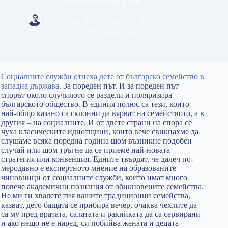
Светослав Александров
28/01/2020
Общество
Социалните служби отнеха дете от българско семейство в
западна държава.
За пореден път. И за пореден път
спорът около случилото се раздели и поляризира
българското общество. В единия полюс са тези, които
най-общо казано са склонни да вярват на семейството, а в
другия – на социалните. И от двете страни на спора се
чуха класическите идиотщини, които вече свикнахме да
слушаме всяка поредна година щом възникне подобен
случай или щом тръгне да се приеме най-новата
стратегия или конвенция. Едните твърдят, че далеч по-
меродавно е експертното мнение на образованите
чиновници от социалните служби, които имат много
повече академични познания от обикновените семейства.
Не ми ги хвалете тия вашите традиционни семейства,
казват, дето бащата се прибира вечер, очаква чехлите да
са му пред вратата, салатата и ракийката да са сервирани
и ако нещо не е наред, си побийва жената и децата