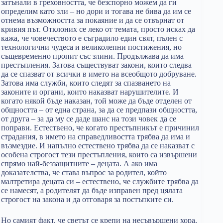
затънали в греховността, че безспорно можем да ги
определим като зли – но дори и тогава не бива да им се
отнема възможността за покаяние и да се отвърнат от
кривия път. Отклоних се леко от темата, просто исках да
кажа, че човечеството е съградило един свят, пълен с
технологични чудеса и великолепни постижения, но
същевременно пропит със злини. Продължава да има
престъпления. Затова съществуват закони, които следва
да се спазват от всички в името на всеобщото добруване.
Затова има служби, които следят за спазването на
законите и органи, които наказват нарушителите. И
когато някой бъде наказан, той може да бъде отделен от
общността – от една страна, за да се предпази общността,
от друга – за да му се даде шанс на този човек да се
поправи. Естествено, че когато престъпникът е причинил
страдания, в името на справедливостта трябва да има и
възмездие. И напълно естествено трябва да се наказват с
особена строгост тези престъпления, които са извършени
спрямо най-беззащитните – децата. А ако има
доказателства, че става въпрос за родител, който
малтретира децата си – естествено, че службите трябва да
се намесят, а родителят да бъде изправен пред цялата
строгост на закона и да отговаря за постъпките си.
Но самият факт, че светът се крепи на несъвършени хора,