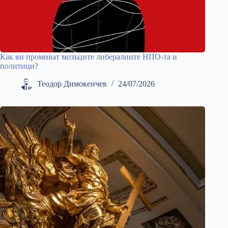
Как ви промиват мозъците либералните НПО-та и
политици?
Теодор Димокенчев
24/07/2026