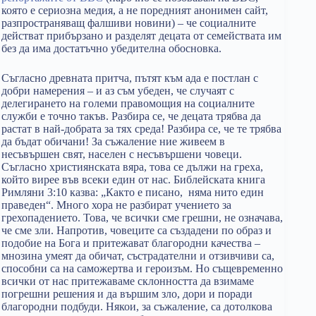
която е сериозна медия, а не поредният анонимен сайт,
разпространяващ фалшиви новини) – че социалните
действат прибързано и разделят децата от семействата им
без да има достатъчно убедителна обосновка.
Съгласно древната притча, пътят към ада е постлан с
добри намерения – и аз съм убеден, че случаят с
делегирането на големи правомощия на социалните
служби е точно такъв. Разбира се, че децата трябва да
растат в най-добрата за тях среда! Разбира се, че те трябва
да бъдат обичани! За съжаление ние живеем в
несъвършен свят, населен с несъвършени човеци.
Съгласно християнската вяра, това се дължи на греха,
който вирее във всеки един от нас. Библейската книга
Римляни 3:10 казва: „Както е писано, няма нито един
праведен“. Много хора не разбират учението за
грехопадението. Това, че всички сме грешни, не означава,
че сме зли. Напротив, човеците са създадени по образ и
подобие на Бога и притежават благородни качества –
мнозина умеят да обичат, състрадателни и отзивчиви са,
способни са на саможертва и героизъм. Но същевременно
всички от нас притежаваме склонността да взимаме
погрешни решения и да вършим зло, дори и поради
благородни подбуди. Някои, за съжаление, са дотолкова