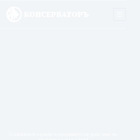
Skip
to
content
Социалните служби и отнемането на деца: има ли
проблем и какъв е той?