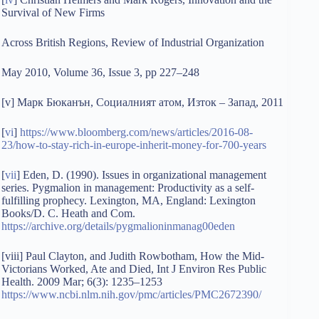
Survival of New Firms
Across British Regions, Review of Industrial Organization
May 2010, Volume 36, Issue 3, pp 227–248
[v] Марк Бюканън, Социалният атом, Изток – Запад, 2011
[
vi
]
https://www.bloomberg.com/news/articles/2016-08-
23/how-to-stay-rich-in-europe-inherit-money-for-700-years
[
vii
] Eden, D. (1990). Issues in organizational management
series. Pygmalion in management: Productivity as a self-
fulfilling prophecy. Lexington, MA, England: Lexington
Books/D. C. Heath and Com.
https://archive.org/details/pygmalioninmanag00eden
[viii] Paul Clayton, and Judith Rowbotham, How the Mid-
Victorians Worked, Ate and Died, Int J Environ Res Public
Health. 2009 Mar; 6(3): 1235–1253
https://www.ncbi.nlm.nih.gov/pmc/articles/PMC2672390/