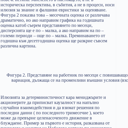
историческа перспектива, в събития, а не в процеси, носи
илюзия за знание и фалшиви евристики за оценяване.
Фигура 2 показва това – месечната оценка се различава
драматично, но ако направим графика на годишната
оценка катоб съерем представянето по месеци,
дисперсията ще е по – малка, а ако направим на по –
големи периоди – още по – малка. Преминаването от
годишна към десетгодишна оценка ще разкрие съвсем
различна картина.
Фигура 2. Представяне на работник по месеци с повишаващо 
вариация, дължаща се на променливи външни условия (вх
Илюзията за детерминистичност кара мениджърите и
акционерите да приписват каузалност на напълно
случайни взаимодействия и да взимат решения по
последни данни ( по последното тримесечие ), което
може да превърне целенасоченото движение в
блуждаене. Пример за първото е история, разказвана от