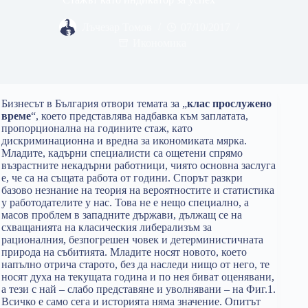
Лъчезар Томов
07/10/2017
Икономика
Бизнесът в България отвори темата за „
клас прослужено
време
“, което представлява надбавка към заплатата,
пропорционална на годините стаж, като
дискриминационна и вредна за икономиката мярка.
Младите, кадърни специалисти са ощетени спрямо
възрастните некадърни работници, чиято основна заслуга
е, че са на същата работа от години. Спорът разкри
базово незнание на теория на вероятностите и статистика
у работодателите у нас. Това не е нещо специално, а
масов проблем в западните държави, дължащ се на
схващанията на класическия либерализъм за
рационалния, безпогрешен човек и детерминистичната
природа на събитията. Младите носят новото, което
напълно отрича старото, без да наследи нищо от него, те
носят духа на текущата година и по нея биват оценявани,
а тези с най – слабо представяне и уволнявани – на Фиг.1.
Всичко е само сега и историята няма значение. Опитът