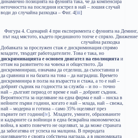
динамично позицията на фунията така, че да компенсира
неточността на последния изстрел в най – лошия случай
води до случайна разходка – Фиг. 4[
iii
]
Фигура 4. Сценарий 4 при експеримента с фунията на Деминг, 
път над мястото, където предишното топче е спряло. Движение
случайна разходка
Добавката за прослужен стаж е дискриминация спрямо
младите, твърдят работодателите. Това е така, но
дискриминацията е основен двигател на еволюцията
и
оттам на развитието на човека и обществото. Да
дискриминираш, означава да отделиш, да съпоставиш и
да сравниш и на базата на това – да наградиш. Времето
дискриминира в полза на възрастта и стажа, а то е най –
добрият съдник на годността за служба – и по – точно
най – дългият период от време е най – добрият съдник.
Вероятността за оцеляване на една фирма е най – ниска в
нейните първи години, когато е най – млада, най – свежа,
най – модерна и готина – само 35% оцеляват през
първите пет години[
iv
]. Младите, умните, образованите
и кадърните са войници в една безкрайна икономическа
война, в която повечето не оцеляват, за да може страната
да забогатява от успеха на малцина. В природата
оцеляването е своята собствена награда, а в икономиката