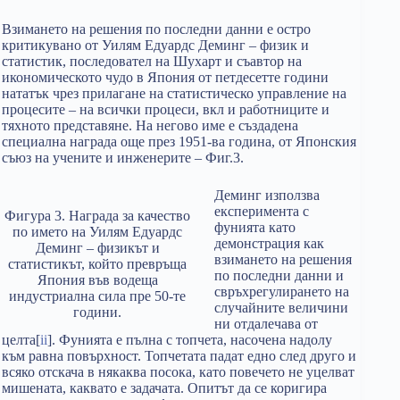
Взимането на решения по последни данни е остро
критикувано от Уилям Едуардс Деминг – физик и
статистик, последовател на Шухарт и съавтор на
икономическото чудо в Япония от петдесетте години
нататък чрез прилагане на статистическо управление на
процесите – на всички процеси, вкл и работниците и
тяхното представяне. На негово име е създадена
специална награда още през 1951-ва година, от Японския
съюз на учените и инженерите – Фиг.3.
Деминг използва
експеримента с
Фигура 3. Награда за качество
фунията като
по името на Уилям Едуардс
демонстрация как
Деминг – физикът и
взимането на решения
статистикът, който превръща
по последни данни и
Япония във водеща
свръхрегулирането на
индустриална сила пре 50-те
случайните величини
години.
ни отдалечава от
целта[
ii
]. Фунията е пълна с топчета, насочена надолу
към равна повърхност. Топчетата падат едно след друго и
всяко отскача в някаква посока, като повечето не уцелват
мишената, каквато е задачата. Опитът да се коригира