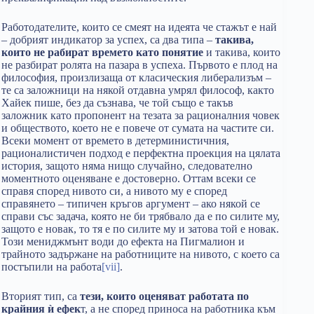
Работодателите, които се смеят на идеята че стажът е най
– добрият индикатор за успех, са два типа –
такива,
които не рабират времето като понятие
и такива, които
не разбират ролята на пазара в успеха. Първото е плод на
философия, произлизаща от класическия либерализъм –
те са заложници на някой отдавна умрял философ, както
Хайек пише, без да съзнава, че той също е такъв
заложник като пропонент на тезата за рационалния човек
и обществото, което не е повече от сумата на частите си.
Всеки момент от времето в детерминистичния,
рационалистичен подход е перфектна проекция на цялата
история, защото няма нищо случайно, следователно
моментното оценяване е достоверно. Оттам всеки се
справя според нивото си, а нивото му е според
справянето – типичен кръгов аргумент – ако някой се
справи със задача, която не би трябвало да е по силите му,
защото е новак, то тя е по силите му и затова той е новак.
Този мениджмънт води до ефекта на Пигмалион и
трайното задържане на работниците на нивото, с което са
постъпили на работа
[v
ii]
.
Вторият тип, са
тези, които оценяват работата по
крайния ѝ ефек
т, а не според приноса на работника към