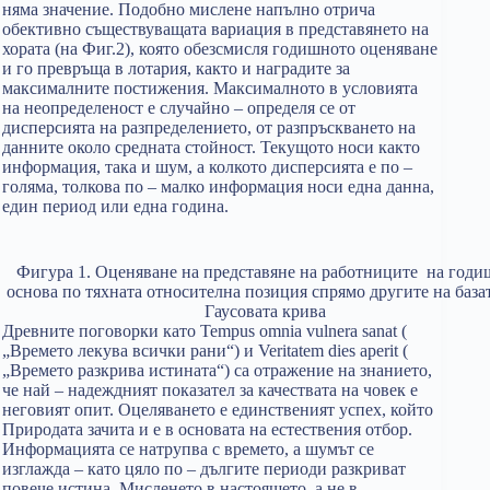
няма значение. Подобно мислене напълно отрича
обективно съществуващата вариация в представянето на
хората (на Фиг.2), която обезсмисля годишното оценяване
и го превръща в лотария, както и наградите за
максималните постижения. Максималното в условията
на неопределеност е случайно – определя се от
дисперсията на разпределението, от разпръскването на
данните около средната стойност. Текущото носи както
информация, така и шум, а колкото дисперсията е по –
голяма, толкова по – малко информация носи една данна,
един период или една година.
Фигура 1. Оценяване на представяне на работниците на годи
основа по тяхната относителна позиция спрямо другите на база
Гаусовата крива
Древните поговорки като Tempus omnia vulnera sanat (
„Времето лекува всички рани“) и Veritatem dies aperit (
„Времето разкрива истината“) са отражение на знанието,
че най – надеждният показател за качествата на човек е
неговият опит. Оцеляването е единственият успех, който
Природата зачита и е в основата на естествения отбор.
Информацията се натрупва с времето, а шумът се
изглажда – като цяло по – дългите периоди разкриват
повече истина. Мисленето в настоящето, а не в