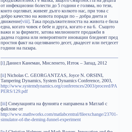
продължителност е малка, защото смъртността на децата
от инфекциозни болести до 5 години е голяма, но тези,
които оцеляват, живеят дълго колкото нас, при това с
добро качество на живота поради по – добра диета и
движение
[viii]
. Така продължителността на живота е била
една, когато човек е бебе и друга, когато е на 6. Същото
важи и за фирмите, затова милионните продажби в
дадена година или невероятните иновации бледнеят пред
простия факт на оцеляването десет, двадесет или петдесет
години на пазара.
[
i
] Даниел Канеман, Мисленето, Изток – Запад, 2012
[
ii
] Nicholas C. GEORGANTZAS, Joyce N. ORSINI,
Tampering Dynamics, System Dynamics Conference, 2003,
http://www.systemdynamics.org/conferences/2003/proceed/PA
PERS/129.pdf
[
iii
] Симулацията на фунията е направена в Матлаб с
файлове от
http://www.mathworks.com/matlabcentral/fileexchange/23701-
simulator-of-the-deming-funnel-experiment
[
iv
] Christian Helmers and Mark Rogers, Innovation and the