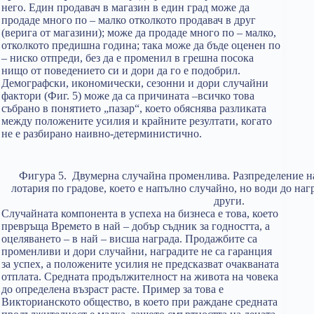
него. Един продавач в магазин в един град може да
продаде много по – малко отколкото продавач в друг
(верига от магазини); може да продаде много по – малко,
отколкото предишна година; така може да бъде оценен по
– ниско отпреди, без да е променил в грешна посока
нищо от поведението си и дори да го е подобрил.
Демографски, икономически, сезонни и дори случайни
фактори (Фиг. 5) може да са причината –всичко това
събрано в понятието „пазар“, което обяснява разликата
между положените усилия и крайните резултати, когато
не е разбирано наивно-детерминистично.
Фигура 5. Двумерна случайна променлива. Разпределение на
лотария по градове, което е напълно случайно, но води до наг
други.
Случайната компонента в успеха на бизнеса е това, което
превръща Времето в най – добър съдник за годността, а
оцеляването – в най – висша награда. Продажбите са
променливи и дори случайни, наградите не са гаранция
за успех, а положените усилия не предсказват очакваната
отплата. Средната продължителност на живота на човека
до определена възраст расте. Пример за това е
Викторианското общество, в което при раждане средната