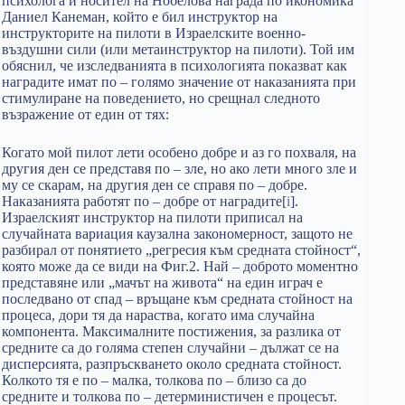
психолога и носител на Нобелова награда по икономика
Даниел Канеман, който е бил инструктор на
инструкторите на пилоти в Израелските военно-
въздушни сили (или метаинструктор на пилоти). Той им
обяснил, че изследванията в психологията показват как
наградите имат по – голямо значение от наказанията при
стимулиране на поведението, но срещнал следното
възражение от един от тях:
Когато мой пилот лети особено добре и аз го похваля, на
другия ден се представя по – зле, но ако лети много зле и
му се скарам, на другия ден се справя по – добре.
Наказанията работят по – добре от наградите[
i
].
Израелският инструктор на пилоти приписал на
случайната вариация каузална закономерност, защото не
разбирал от понятието „регресия към средната стойност“,
която може да се види на Фиг.2. Най – доброто моментно
представяне или „мачът на живота“ на един играч е
последвано от спад – връщане към средната стойност на
процеса, дори тя да нараства, когато има случайна
компонента. Максималните постижения, за разлика от
средните са до голяма степен случайни – дължат се на
дисперсията, разпръскването около средната стойност.
Колкото тя е по – малка, толкова по – близо са до
средните и толкова по – детерминистичен е процесът.