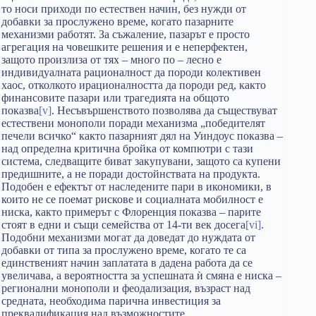
то носи приходи по естествен начин, без нужди от
добавки за прослужено време, когато пазарните
механизми работят. За съжаление, пазарът е просто
агрегация на човешките решения и е неперфектен,
защото произлиза от тях – много по – лесно е
индивидуалната рационалност да породи колективен
хаос, отколкото ирационалността да породи ред, както
финансовите пазари или трагедията на общото
показва
[v]
. Несъвършенството позволява да съществуват
естествени монополи поради механизма „победителят
печели всичко“ както пазарният дял на Уиндоус показва –
над определна критична бройка от компютри с тази
система, следващите биват закупувани, защото са купени
предишните, а не поради достойнствата на продукта.
Подобен е ефектът от наследените пари в икономики, в
които не се поемат рискове и социалната мобилност е
ниска, както примерът с Флоренция показва – парите
стоят в едни и същи семейства от 14-ти век досега
[vi]
.
Подобни механизми могат да доведат до нуждата от
добавки от типа за прослужено време, когато те са
единственият начин заплатата в дадена работа да се
увеличава, а вероятността за успешната ѝ смяна е ниска –
регионални монополи и феодализация, възраст над
средната, необходима парична инвестиция за
преквалификация над възможностите.