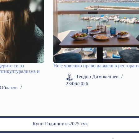
ерите си за
Не е човешко право да ядеш в ресторан
лтикултурализма и
Теодор Димокенчев
23/06/2026
Облаков
Купи Годишникъ2025 тук