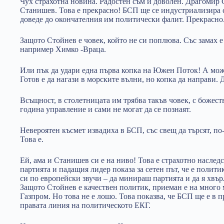
Чух страхотна новина. Радостен съм и доволен. Драгомир 
Станишев. Това е прекрасно! БСП ще се индустриализира с
доведе до окончателния им политически фалит. Прекрасно
Защото Стойнев е човек, който не си поплюва. Със замах е
например Химко -Враца.
Или пък да удари една първа копка на Южен Поток! А може 
Готов е да нагази в морските вълни, но копка да направи.
Всъщност, в столетницата им трябва такъв човек, с божест
година управление и сами не могат да се познаят.
Невероятен късмет извадиха в БСП, със свещ да търсят, по
Това е.
Ей, ама и Станишев си е на ниво! Това е страхотно наследс
партията и падащия лидер показа за сетен път, че е полит
си по европейски звучи – да минираш партията и да я хвъ
Защото Стойнев е качествен политик, приеман е на много 
Газпром. Но това не е лошо. Това показва, че БСП ще е в 
правата линия на политическото ЕКГ.