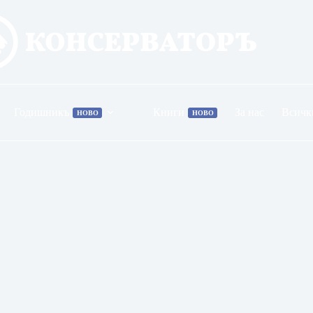
Годишникъ
Книги
За нас
Всичк
НОВО
НОВО