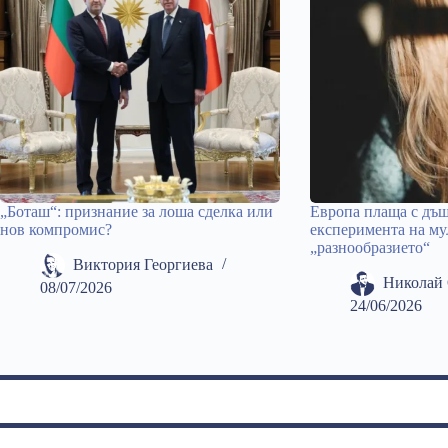
„Боташ“: признание за лоша сделка или
Европа плаща с дъщ
нов компромис?
експеримента на му
„разнообразието“
Виктория Георгиева
Николай 
08/07/2026
24/06/2026