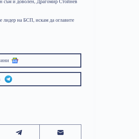
тен съм и доволен, Драгомир Стойнев
те лидер на БСП, искам да оглавите
вини
am