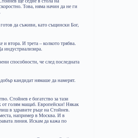
Стойнев ще седне в стола на
коростно. Това, няма начин да не ги
.
 готов да съживи, като същински Бог,
и втора. И трета – колкото трябва.
 Да индустриализира.
вени способности, че след последната
-добър кандидат нямаше да намерят.
тво. Стойнев е богатство за тази
ик от голям мащаб. Европейски! Някак
рлиш в здравите ръце на Стойнев.
места, например в Москва. И в
правата линия. Искам да кажа по