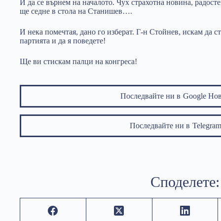
И да се върнем на началото. Чух страхотна новина, радос
ще седне в стола на Станишев….
И нека помечтая, дано го изберат. Г-н Стойнев, искам да с
партията и да я поведете!
Ще ви стискам палци на конгреса!
Последвайте ни в
Google Но
Последвайте ни в
Telegr
Споделете: