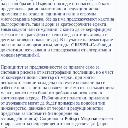
на разнообразие). Първият подход е по-опасен, тъй като
представлява рационалистично и редукционистко
променяне на отделни единични гени в огромна,
многосвързана мрежа, без да има предсказуемост както за
дългосрочните, така и дори за краткосрочните ефекти.
Няма модели или симулации, с които да се верифицират
ефектите от трансфера на гени след стотици, хиляди и
десетки хиляди поколения
[x]
. В случаите на редактиране
на гени на жив организъм, методът
CRISPR–Cas9
води
до стотици неочаквани и непредсказани от алгоритми и
модели мутации
[xi]
.
Принципът за предпазливостта се прилага само за
системни рискове от катастрофални последици, но е част
от консервативния спектър от мерки, при които
непълното знание за дадена система е основани да се
избегне прилагането на извлечени само от разсъжденията
мерки, които не са били изпробвани многократно в
контролирана среда. Публичните политики, прилагани
от държавите могат да бъдат примери за подобен тип
инженерство, движено от теория и редукционистки
представи за системите (игнориране на
взаимодействията). Социологът
Робърт Мъртън
е въвел
т.нар. „закон за непредвидените последствия“
[xii]
, при