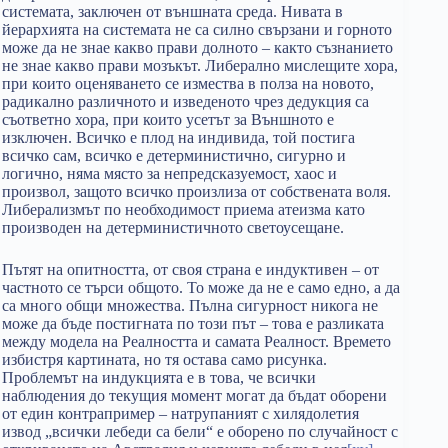
системата, заключен от външната среда. Нивата в
йерархията на системата не са силно свързани и горното
може да не знае какво прави долното – както съзнанието
не знае какво прави мозъкът. Либерално мислещите хора,
при които оценяването се измества в полза на новото,
радикално различното и изведеното чрез дедукция са
съответно хора, при които усетът за Външното е
изключен. Всичко е плод на индивида, той постига
всичко сам, всичко е детерминистично, сигурно и
логично, няма място за непредсказуемост, хаос и
произвол, защото всичко произлиза от собствената воля.
Либерализмът по необходимост приема атеизма като
производен на детерминистичното светоусещане.
Пътят на опитността, от своя страна е индуктивен – от
частното се търси общото. То може да не е само едно, а да
са много общи множества. Пълна сигурност никога не
може да бъде постигната по този път – това е разликата
между модела на Реалността и самата Реалност. Времето
избистря картината, но тя остава само рисунка.
Проблемът на индукцията е в това, че всички
наблюдения до текущия момент могат да бъдат оборени
от един контрапример – натрупаният с хилядолетия
извод „всички лебеди са бели“ е оборено по случайност с