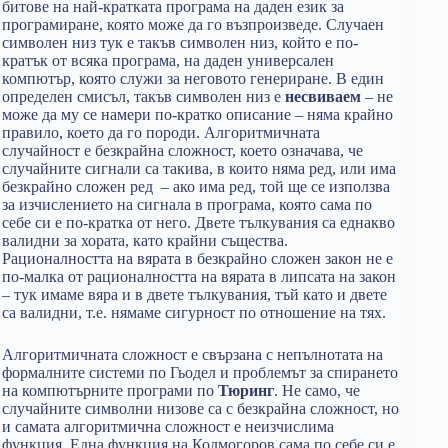
битове на най-кратката програма на даден език за
програмиране, която може да го възпроизведе. Случаен
символен низ тук е такъв символен низ, който е по-
кратък от всяка програма, на даден универсален
компютър, която служи за неговото генериране. В един
определен смисъл, такъв символен низ е
несвиваем
– не
може да му се намери по-кратко описание – няма крайно
правило, което да го породи. Алгоритмичната
случайност е безкрайна сложност, което означава, че
случайните сигнали са такива, в които няма ред, или има
безкрайно сложен ред – ако има ред, той ще се използва
за изчислението на сигнала в програма, която сама по
себе си е по-кратка от него. Двете тълкувания са еднакво
валидни за хората, като крайни същества.
Рационалността на вярата в безкрайно сложен закон не е
по-малка от рационалността на вярата в липсата на закон
– тук имаме вяра и в двете тълкувания, тъй като и двете
са валидни, т.е. нямаме сигурност по отношение на тях.
Алгоритмичната сложност е свързана с непълнотата на
формалните системи по Гьодел и проблемът за спирането
на компютърните програми по
Тюринг
. Не само, че
случайните символни низове са с безкрайна сложност, но
и самата алгоритмична сложност е неизчислима
функция. Една функция на Колмогоров сама по себе си е