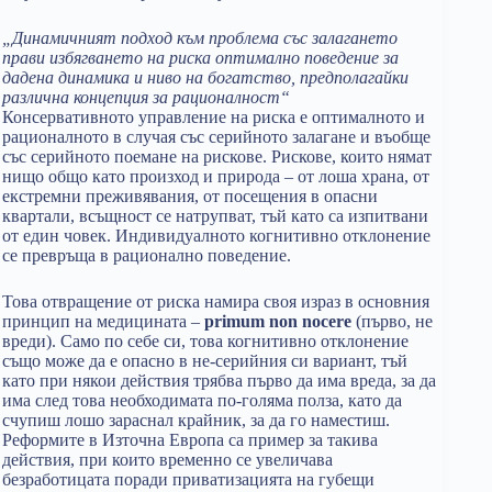
„Динамичният подход към проблема със залагането
прави избягването на риска оптимално поведение за
дадена динамика и ниво на богатство, предполагайки
различна концепция за рационалност“
Консервативното управление на риска е оптималното и
рационалното в случая със серийното залагане и въобще
със серийното поемане на рискове. Рискове, които нямат
нищо общо като произход и природа – от лоша храна, от
екстремни преживявания, от посещения в опасни
квартали, всъщност се натрупват, тъй като са изпитвани
от един човек. Индивидуалното когнитивно отклонение
се превръща в рационално поведение.
Това отвращение от риска намира своя израз в основния
принцип на медицината –
primum
non
nocere
(първо, не
вреди). Само по себе си, това когнитивно отклонение
също може да е опасно в не-серийния си вариант, тъй
като при някои действия трябва първо да има вреда, за да
има след това необходимата по-голяма полза, като да
счупиш лошо зараснал крайник, за да го наместиш.
Реформите в Източна Европа са пример за такива
действия, при които временно се увеличава
безработицата поради приватизацията на губещи