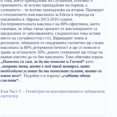
и това, което принадлежи на случайния, атеизмът е
приемането, че всичко принадлежи на първия, а
суеверието – че всичко принадлежи на втория. Примерът
е отношението към ваксината за Ебола в периода на
пандемията в Африка 2013-2016 година.
Експерименталната ваксина е на 80% ефективна, което
означава, че общо такъв процент от ваксинираните са
предпазени от заболяванията, следователно това оставя
място на случайността
[xviii]
. Вярващият човек в
регионите, обхванати от епидемията съответно ще сложи
ваксината за 80% детерминистичност и ще се помоли в
храма за останалите 20%, докато суеверният ще отиде на
шаман
вместо
да си бие ваксината. Това обяснява израза
„
Помогни си сам, за да ти помогне и Господ
“
като
„
направи това, което е под твой контрол, като
необходимо условие да ти помогнат силите, които са
извън него
“
. Подобен е и изразът
„
съдбата обича
смелитe
“.
Kъм Част V – Геометрия на консервативния и либералния
светоглед