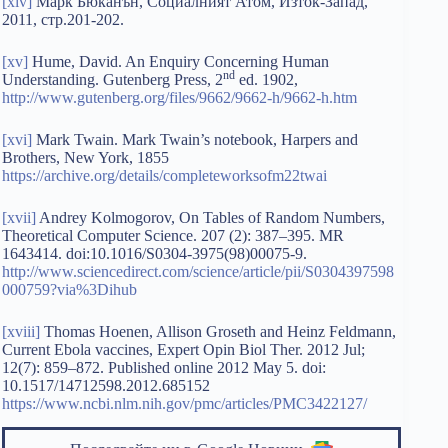
[xiv]
Марк Бюканън, Социалният Атом, Изток-Запад,
2011, стр.201-202.
[xv]
Hume, David. An Enquiry Concerning Human
nd
Understanding. Gutenberg Press, 2
ed. 1902,
http://www.gutenberg.org/files/9662/9662-h/9662-h.htm
[xvi]
Mark Twain. Mark Twain’s notebook, Harpers and
Brothers, New York, 1855
https://archive.org/details/completeworksofm22twai
[xvii]
Andrey Kolmogorov, On Tables of Random Numbers,
Theoretical Computer Science. 207 (2): 387–395. MR
1643414. doi:10.1016/S0304-3975(98)00075-9.
http://www.sciencedirect.com/science/article/pii/S0304397598
000759?via%3Dihub
[xviii]
Thomas Hoenen, Allison Groseth and Heinz Feldmann,
Current Ebola vaccines, Expert Opin Biol Ther. 2012 Jul;
12(7): 859–872. Published online 2012 May 5. doi:
10.1517/14712598.2012.685152
https://www.ncbi.nlm.nih.gov/pmc/articles/PMC3422127/