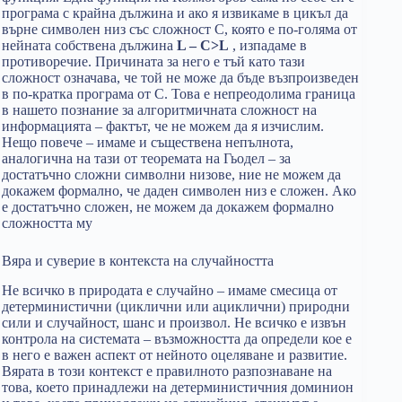
програма с крайна дължина и ако я извикаме в цикъл да
върне символен низ със сложност C, която е по-голяма от
нейната собствена дължина
L – C>L
, изпадаме в
противоречие. Причината за него е тъй като тази
сложност означава, че той не може да бъде възпроизведен
в по-кратка програма от C. Това е непреодолима граница
в нашето познание за алгоритмичната сложност на
информацията – фактът, че не можем да я изчислим.
Нещо повече – имаме и съществена непълнота,
аналогична на тази от теоремата на Гьодел – за
достатъчно сложни символни низове, ние не можем да
докажем формално, че даден символен низ е сложен. Ако
е достатъчно сложен, не можем да докажем формално
сложността му
Вяра и суверие в контекста на случайността
Не всичко в природата е случайно – имаме смесица от
детерминистични (циклични или ациклични) природни
сили и случайност, шанс и произвол. Не всичко е извън
контрола на системата – възможността да определи кое е
в него е важен аспект от нейното оцеляване и развитие.
Вярата в този контекст е правилното разпознаване на
това, което принадлежи на детерминистичния доминион