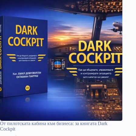
От пилотската кабина към бизнеса: за книгата Dark
Cockpit