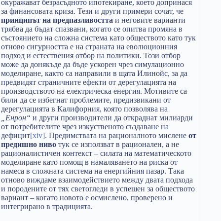
окуражават безрасъдното ипотекиране, което допринася
за финансовата криза. Тези и други примери сочат, че
принципът на предпазливостта
и неговите варианти
трябва да бъдат спазвани, когато се опитва промяна в
състоянието на сложна система като обществото като тук
отново сигурността е на страната на еволюционния
подход и естествения отбор на политики. Този отбор
може да донякъде да бъде ускорен чрез симулационно
моделиране, както са направили в щата Илинойс, за да
предвидят страничните ефекти от дерегулацията на
производството на електрическа енергия. Мотивите са
били да се избегнат проблемите, предизвикани от
дерегулацията в Калифорния, която позволява на
„Енрон“
и други производители да откраднат милиарди
от потребителите чрез изкуственото създаване на
дефицит
[xiv]
. Предимствата на рационалното мислене
от
предишно ниво
тук се използват в рационален, а не
рационалистичен контекст – силата на математическото
моделиране като помощ в намаляването на риска от
намеса в сложната система на енергийния пазар. Така
отново виждаме взаимодействието между двата подхода
и породените от тях светогледи в успешен за обществото
вариант – когато новото е осмислено, проверено и
интегрирано в традицията.