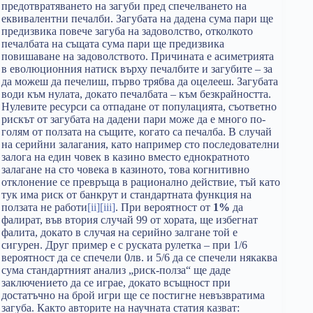
предотвратяването на загуби пред спечелването на
еквивалентни печалби. Загубата на дадена сума пари ще
предизвика повече загуба на задоволство, отколкото
печалбата на същата сума пари ще предизвика
повишаване на задоволството. Причината е асиметрията
в еволюционния натиск върху печалбите и загубите – за
да можеш да печелиш, първо трябва да оцелееш. Загубата
води към нулата, докато печалбата – към безкрайността.
Нулевите ресурси са отпадане от популацията, съответно
рискът от загубата на дадени пари може да е много по-
голям от ползата на същите, когато са печалба. В случай
на серийни залагания, като например сто последователни
залога на един човек в казино вместо еднократното
залагане на сто човека в казиното, това когнитивно
отклонение се превръща в рационално действие, тъй като
тук има риск от банкрут и стандартната функция на
ползата не работи
[ii]
[iii]
. При вероятност от
1%
да
фалират, във втория случай 99 от хората, ще избегнат
фалита, докато в случая на серийно залгане той е
сигурен. Друг пример е с руската рулетка – при 1/6
вероятност да се спечели 0лв. и 5/6 да се спечели някаква
сума стандартният анализ „риск-полза“ ще даде
заключението да се играе, докато всъщност при
достатъчно на брой игри ще се постигне невъзвратима
загуба. Както авторите на научната статия казват: