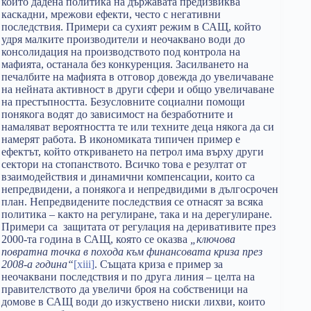
който дадена политика на държавата предизвиква
каскадни, мрежови ефекти, често с негативни
последствия. Примери са сухият режим в САЩ, който
удря малките производители и неочаквано води до
консолидация на производството под контрола на
мафията, останала без конкуренция. Засилването на
печалбите на мафията в отговор довежда до увеличаване
на нейната активност в други сфери и общо увеличаване
на престъпността. Безусловните социални помощи
понякога водят до зависимост на безработните и
намаляват вероятността те или техните деца някога да си
намерят работа. В икономиката типичен пример е
ефектът, който откриването на петрол има върху други
сектори на стопанството. Всичко това е резултат от
взаимодействия и динамични компенсации, които са
непредвидени, а понякога и непредвидими в дългосрочен
план. Непредвидените последствия се отнасят за всяка
политика – както на регулиране, така и на дерегулиране.
Примери са защитата от регулация на деривативите през
2000-та година в САЩ, която се оказва
„ключова
повратна точка в похода към финансовата криза през
2008-а година“
[xiii]
. Същата криза е пример за
неочаквани последствия и по друга линия – целта на
правителството да увеличи броя на собственици на
домове в САЩ води до изкуствено ниски лихви, които