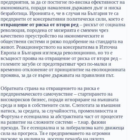
предприятия, за да се постигне по-висока ефективност на
икономиката, поради намаления държавен дълг и ниска
безработица. Иронията е, че в случая на България те са
предприети от консервативни политически сили, което е
отвращение от риска от втори ред
– рискът от социална
революция, породена от мизерията е смекчен чрез
качествено преустройство на икономическите и
обществени системи и рязко подобрение на стандарта на
живот. Реакционерството на консерватизма в Източна
Европа и България изглежда революционно, но то е
всъщност проява на отвращение от риска от втори ред –
големите загуби се предотвратяват чрез по-малки и
временно отклонение от принципитие на еволюционната
промяна, за да се върне държавата на правилния път.
Обратната страна на отвращението на риска е
предприемаческото самочувствие – стартирането на
високорисков бизнес, поради игнориране на външната
среда и вяра в собствените сили. Слепотата за външния
натиск, за средата, за случайността, променливостта и
Фортуна е есенциална за абстрактната част от процесите
на развитие на сложните системи – т.нар. фазови
преходи. Тя е есенциална и за либерализма като движеща
сила на прогреса. Тя е предприемането на огромни
рискове за индивида, носещи печалба на цялото