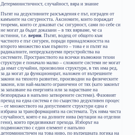
Детерминистичност, случайност, вяра и знание
Пътят на дедуктивните разсъждения е път, изграден от
камъните на сигурността. Аксиомите, които пораждат
теореми, които се доказват със сигурност, сами по себе си
не могат да бъдат доказани – в тях вярваме, че са
истинни, т.е.
верни
. Пътят, водещ от общото към
частното е път сигурен, поради принадлежността на
второто множество към първото – това е и пътят на
радикалните, непредсказуеми преустройства на
системите. Пространството на всички възможни техни
структури е поначало малко – сложните системи не могат
да имат случайни, произволни структури, в тях има ред,
за да могат да функционират, наложен от вътрешните
закони на тяхното развитие, производни на физическите
закони, или най-малкото ограничени от тях (като законът
за запазване на енергията или за нарастване на
безпорядъка в напълно затворените системи). Фазовият
преход на една система е по същество дедуктивен процес
– от множеството на допустимите структури една е
избрана за трансформацията на системата. Тук няма чиста
случайност, която е на долните нива (мутации на отделни
гени), които предизвикват прехода. Изборът на
подмножество с един елемент е напълно
детерминистичен на това ниво, по вътрешната логика на