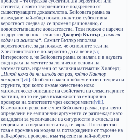
процеси – тя отразява субективната вероятност или
степента, с която твърдението е подкрепено от
съществуващите доказателства. Бейсовата рамка за
извеждане най-общо показва как тази субективна
вероятност следва да се променя рационално, с
новопостъпващите доказателства. Този подход е наречен
от друг свещеник – епископ
Джоузеф Бътлър
„самият
водач на живота“
. Самият Бътлър използва
вероятностите, за да покаже, че основните тези на
Християнството е по-вероятно да са верни
[vi]
.
Интересното е, че Бейсовата рамка се налага и в науката
след краха на мечтите за логически основи на
математиката, изразени от великия математик Хилберт;
„Никой няма да ни изпъди от рая, който Кантор
построи“
[vii]
. Особено важен проблем е този с теория на
струните, при която имаме качествено ново
математическо описание на свойствата на елементарните
частици, но то не дава възможност за емпирична
проверка на хипотезите чрез експерименти
[viii]
.
Възможното решение е чрез Бейсовата рамка, при която
определени не-емпирични аргументи се разглеждат като
кандидати за увеличаване на сигурността в смисъла на
теорията и за вероятността тя да е вярна. По същество
това е промяна на модела за потвърждение от търсене на
най-добрата проверка, към търсене на най-доброто