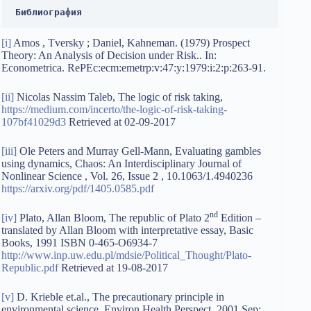
Библиография
[i]
Amos , Tversky ; Daniel, Kahneman. (1979) Prospect
Theory: An Analysis of Decision under Risk.. In:
Econometrica. RePEc:ecm:emetrp:v:47:y:1979:i:2:p:263-91.
[ii]
Nicolas Nassim Taleb, The logic of risk taking,
https://medium.com/incerto/the-logic-of-risk-taking-
107bf41029d3
Retrieved at 02-09-2017
[iii]
Ole Peters and Murray Gell-Mann, Evaluating gambles
using dynamics, Chaos: An Interdisciplinary Journal of
Nonlinear Science , Vol. 26, Issue 2 , 10.1063/1.4940236
https://arxiv.org/pdf/1405.0585.pdf
nd
[iv]
Plato, Allan Bloom, The republic of Plato 2
Edition –
translated by Allan Bloom with interpretative essay, Basic
Books, 1991 ISBN 0-465-O6934-7
http://www.inp.uw.edu.pl/mdsie/Political_Thought/Plato-
Republic.pdf
Retrieved at 19-08-2017
[v]
D. Krieble et.al., The precautionary principle in
environmental science, Environ Health Perspect. 2001 Sep;