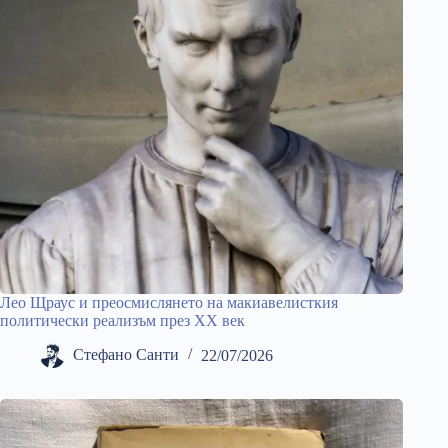
Лео Щраус и преосмислянето на макиавелисткия
политически реализъм през ХХ век
Стефано Санти
22/07/2026