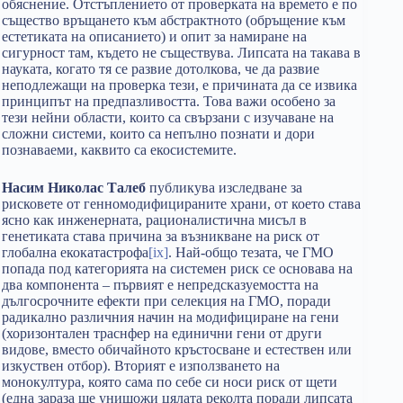
обяснение. Отстъплението от проверката на времето e по
същество връщането към абстрактното (обръщение към
естетиката на описанието) и опит за намиране на
сигурност там, където не съществува. Липсата на такава в
науката, когато тя се развие дотолкова, че да развие
неподлежащи на проверка тези, е причината да се извика
принципът на предпазливостта. Това важи особено за
тези нейни области, които са свързани с изучаване на
сложни системи, които са непълно познати и дори
познаваеми, каквито са екосистемите.
Насим Николас Талеб
публикува изследване за
рисковете от генномодифицираните храни, от което става
ясно как инженерната, рационалистична мисъл в
генетиката става причина за възникване на риск от
глобална екокатастрофа
[ix]
. Най-общо тезата, че ГМО
попада под категорията на системен риск се основава на
два компонента – първият е непредсказуемостта на
дългосрочните ефекти при селекция на ГМО, поради
радикално различния начин на модифициране на гени
(хоризонтален траснфер на единични гени от други
видове, вместо обичайното кръстосване и естествен или
изкуствен отбор). Вторият е използването на
монокултура, която сама по себе си носи риск от щети
(една зараза ще унищожи цялата реколта поради липсата