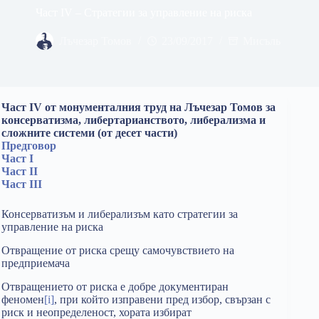
Част IV – Стратегии за управление на риска
Лъчезар Томов
23/09/2017
Мисъль
Част IV от монументалния труд на Лъчезар Томов за
консерватизма, либертарианството, либерализма и
сложните системи (от десет части)
Предговор
Част I
Част II
Част III
Консерватизъм и либерализъм като стратегии за
управление на риска
Отвращение от риска срещу самочувствието на
предприемача
Отвращението от риска е добре документиран
феномен
[i]
, при който изправени пред избор, свързан с
риск и неопределеност, хората избират