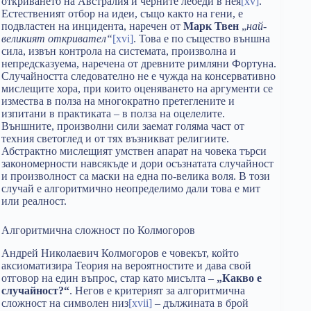
откриването на Австралия и черните лебеди в нея
[xv]
.
Естественият отбор на идеи, също както на гени, е
подвластен на инцидента, наречен от
Марк Твен
„
най-
великият откривател“
[xvi]
. Това е по същество външна
сила, извън контрола на системата, произволна и
непредсказуема, наречена от древните римляни Фортуна.
Случайността следователно не е чужда на консервативно
мислещите хора, при които оценяването на аргументи се
измества в полза на многократно претеглените и
изпитани в практиката – в полза на оцелелите.
Външните, произволни сили заемат голяма част от
техния светоглед и от тях възникват религиите.
Абстрактно мислещият умствен апарат на човека търси
закономерности навсякъде и дори осъзнатата случайност
и произволност са маски на една по-велика воля. В този
случай е алгоритмично неопределимо дали това е мит
или реалност.
Алгоритмична сложност по Колмогоров
Андрей Николаевич Колмогоров е човекът, който
аксиоматизира Теория на вероятностите и дава свой
отговор на един въпрос, стар като мисълта –
„Какво е
случайност?“
. Негов е критерият за алгоритмична
сложност на символен низ
[xvii]
– дължината в брой