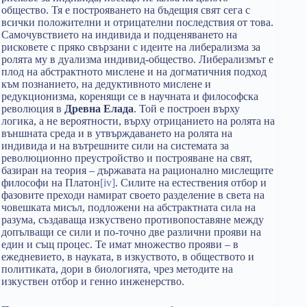
общество. Тя е построяването на бъдещия свят сега с
всички положителни и отрицателни последствия от това.
Самочувствието на индивида и подценяването на
рисковете с пряко свързани с идеите на либерализма за
ролята му в дуализма индивид-общество. Либерализмът е
плод на абстрактното мислене и на догматичния подход
към познанието, на дедуктивното мислене и
редукционизма, коренящи се в научната и философска
революция в
Древна Елада
. Той е построен върху
логика, а не вероятности, върху отрицанието на ролята на
външната среда и в утвърждаването на ролята на
индивида и на вътрешните сили на системата за
революционно преустройство и построяване на свят,
базиран на теория – държавата на рационално мислещите
философи на Платон
[iv]
. Силите на естествения отбор и
фазовите преходи намират своето разделение в света на
човешката мисъл, подложени на абстрактната сила на
разума, създаваща изкуствено противопоставяне между
допълващи се сили и по-точно две различни прояви на
един и същ процес. Те имат множество прояви – в
ежедневието, в науката, в изкуството, в обществото и
политиката, дори в биологията, чрез методите на
изкуствен отбор и генно инженерство.