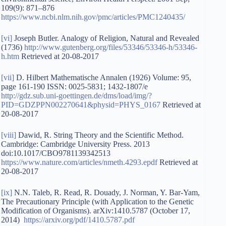
109(9): 871–876
https://www.ncbi.nlm.nih.gov/pmc/articles/PMC1240435/
[vi]
Joseph Butler. Analogy of Religion, Natural and Revealed
(1736)
http://www.gutenberg.org/files/53346/53346-h/53346-
h.htm
Retrieved at 20-08-2017
[vii]
D. Hilbert Mathematische Annalen (1926) Volume: 95,
page 161-190 ISSN: 0025-5831; 1432-1807/e
http://gdz.sub.uni-goettingen.de/dms/load/img/?
PID=GDZPPN002270641&physid=PHYS_0167
Retrieved at
20-08-2017
[viii]
Dawid, R. String Theory and the Scientific Method.
Cambridge: Cambridge University Press. 2013
doi:10.1017/CBO9781139342513
https://www.nature.com/articles/nmeth.4293.epdf
Retrieved at
20-08-2017
[ix]
N.N. Taleb, R. Read, R. Douady, J. Norman, Y. Bar-Yam,
The Precautionary Principle (with Application to the Genetic
Modification of Organisms). arXiv:1410.5787 (October 17,
2014)
https://arxiv.org/pdf/1410.5787.pdf