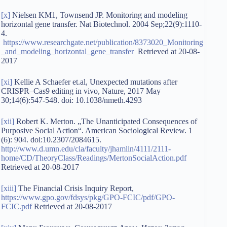
[x]
Nielsen KM1, Townsend JP. Monitoring and modeling
horizontal gene transfer. Nat Biotechnol. 2004 Sep;22(9):1110-
4.
https://www.researchgate.net/publication/8373020_Monitoring
_and_modeling_horizontal_gene_transfer
Retrieved at 20-08-
2017
[xi]
Kellie A Schaefer et.al, Unexpected mutations after
CRISPR–Cas9 editing in vivo, Nature, 2017 May
30;14(6):547-548. doi: 10.1038/nmeth.4293
[xii]
Robert K. Merton. „The Unanticipated Consequences of
Purposive Social Action“. American Sociological Review. 1
(6): 904. doi:10.2307/2084615.
http://www.d.umn.edu/cla/faculty/jhamlin/4111/2111-
home/CD/TheoryClass/Readings/MertonSocialAction.pdf
Retrieved at 20-08-2017
[xiii]
The Financial Crisis Inquiry Report,
https://www.gpo.gov/fdsys/pkg/GPO-FCIC/pdf/GPO-
FCIC.pdf
Retrieved at 20-08-2017