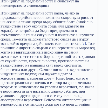
Принципът на предпазливостта и сблъсъкът на
инженерството с еволюцията
Принципът на предпазливостта казва, че ако за
предложено действие или политика съществува риск от
нанасяне на тежки вреди върху общите блага (глобално
въздействие върху околната среда или здравето на
хората), те не трябва да бъдат предприемани в
отсъствието на пълна сигурност и консенсус в научните
среди. Тежестта на доказателството следва да е върху
този, който предлага действието или политиката
[v]
. Този
принцип е директно свързан с консервативния мироглед,
който е
въплъщение на високо ниво
на самия
механизъм за естествен отбор на идеи, който е захранван
от случайността, променливостта, произволността на
въздействието на външния свят върху системата,
биологична или друга. Самото мислене с вероятности и
индуктивният подход към науката идват от
консервативни, църковни хора – Томас Бейс, който е
презвитериански свещеник и е автор на едноименната
теорема за изчисляване на условна вероятност, т.е. каква
е вероятността да е настъпило дадено събитие, при
условие, че друго преди него се е случило – т.нар.
апостериорна вероятност. Бейсовата интерпретация на
вероятностите се използва дори когато няма случайни