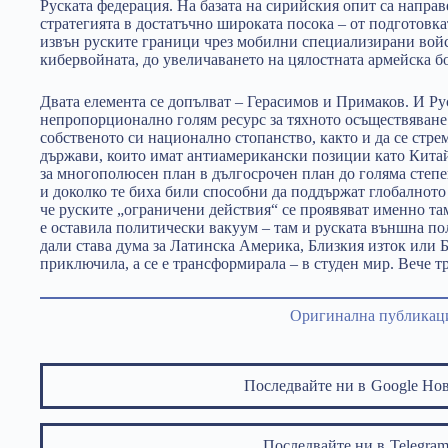
Руската федерация. На базата на сирийския опит са направ
стратегията в достатъчно широката посока – от подготовка
извън руските граници чрез мобилни специализирани вой
кибервойната, до увеличаването на цялостната армейска б
Двата елемента се допълват – Герасимов и Примаков. И Ру
непропорционално голям ресурс за тяхното осъществяване
собственото си национално стопанство, както и да се стре
държави, които имат антиамерикански позиции като Китай
за многополюсен план в дългосрочен план до голяма степ
и доколко те биха били способни да поддържат глобалното
че руските „ограничени действия“ се проявяват именно та
е оставила политически вакуум – там и руската външна по
дали става дума за Латинска Америка, Близкия изток или Б
приключила, а се е трансформирала – в студен мир. Вече т
Оригинална публикац
Последвайте ни в
Google Но
Последвайте ни в
Telegr