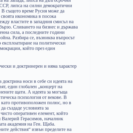
а на Запада, липса на дългосрочни
СССР, липса на силни демократични
. В същото време Русия може да
 своята икономика в посока
между властите в западния смисъл на
 бързо. Сливането на бизнес и държава
енна сила, а последните години
ойна. Разбира се, възниква въпросът
ро експлоатиране на политически
емокрации, който през един
ически и доктринерен и няма характер
доктрина носи в себе си идеята на
ят, един глобален „концерт на
нените щати. А идеята за могъща
тическа психология от векове. В
и като противоположен полюс, но в
да създаде условията за
чисто оперативен елемент, който
ал Валерий Герасимов, началник
ата академия на Ген. Щаба.
ените действия“ извън пределите на