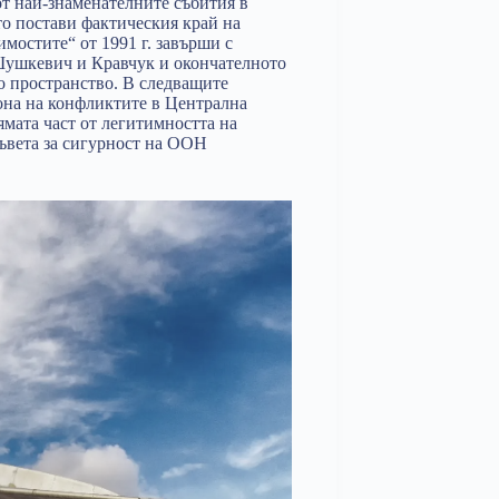
 от най-знаменателните събития в
то постави фактическия край на
мостите“ от 1991 г. завърши с
Шушкевич и Кравчук и окончателното
ко пространство. В следващите
фона на конфликтите в Централна
ямата част от легитимността на
Съвета за сигурност на ООН