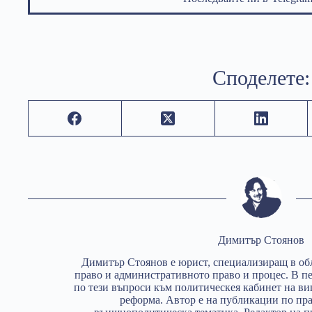
Споделете:
Димитър Стоянов
Димитър Стоянов е юрист, специализиращ в об
право и административното право и процес. В пер
по тези въпроси към политическея кабинет на в
реформа. Автор е на публикации по пра