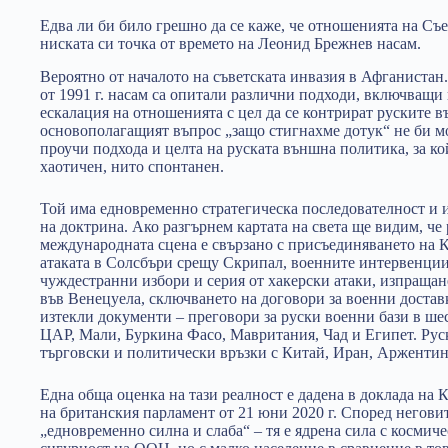
Едва ли би било грешно да се каже, че отношенията на Съе
ниската си точка от времето на Леонид Брежнев насам.
Вероятно от началото на съветската инвазия в Афганиста
от 1991 г. насам са опитали различни подходи, включващи 
ескалация на отношенията с цел да се контрират руските
основополагащият въпрос „защо стигнахме дотук“ не би мог
проучи подхода и целта на руската външна политика, за кой
хаотичен, нито спонтанен.
Той има едновременно стратегическа последователност и 
на доктрина. Ако разгърнем картата на света ще видим, че
международната сцена е свързано с присъединяването на 
атаката в Солсбъри срещу Скрипал, военните интервенции
чуждестранни избори и серия от хакерски атаки, изпраща
във Венецуела, сключването на договори за военни достав
изтекли документи – преговори за руски военни бази в ше
ЦАР, Мали, Буркина Фасо, Мавритания, Чад и Египет. Рус
търговски и политически връзки с Китай, Иран, Аржентин
Една обща оценка на тази реалност е дадена в доклада на 
на британския парламент от 21 юни 2020 г. Според негови
„едновременно силна и слаба“ – тя е ядрена сила с космиче