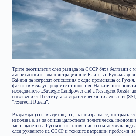
Трите десетилетия след разпада на СССР бяха белязани с 
американските администрации при Клинтън, Буш-младши,
Байдън да изградят отношения с една променяща се Русия,
фактор в международните отношения. Най-точното понятие
изследването „Strategic Landpower and a Resurgent Russia: an
изготвено от Института за стратегически изследвания (SS
“resurgent Russia”.
Възраждаща се, въздигаща се, активизраща се, контраатакув
използва е, за да опише цялостната политическа, икономич
завръщането на Русия като активен играч на международна
след рухването на СССР и тежките вътрешни проблеми на с