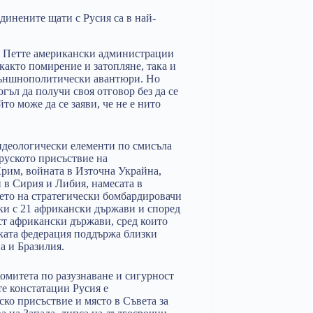
динените щати с Русия са в най-
н. Петте американски администрации
както помирение и затопляне, така и
 външнополитически авантюри. Но
ъл да получи своя отговор без да се
то може да се заяви, че не е нито
идеологически елементи по смисъла
 руското присъствие на
Крим, войната в Източна Украйна,
 в Сирия и Либия, намесата в
нето на стратегически бомбардировачи
ки с 21 африкански държави и според
ст африкански държави, сред които
ката федерация поддържа близки
а и Бразилия.
Комитета по разузнаване и сигурност
те констатации Русия е
ско присъствие и място в Съвета за