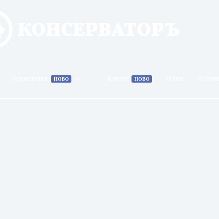
Годишникъ
Книги
За нас
Всичк
НОВО
НОВО