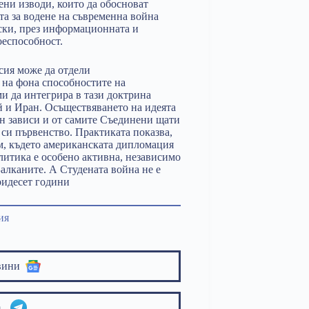
ени изводи, които да обосноват
та за водене на съвременна война
ски, през информационната и
оеспособност.
сия може да отдели
 на фона способностите на
ми да интегрира в тази доктрина
 и Иран. Осъществяването на идеята
ен зависи и от самите Съединени щати
 си първенство. Практиката показва,
м, където американската дипломация
литика е особено активна, независимо
алканите. А Студената война не е
ридесет години
ия
вини
am