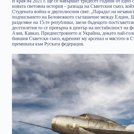
В края на 2021 г. ще се навършат тридесет години от едно
новата световна история – разпада на Съветския съюз, кой
Студената война и двуполюсния свят. „Парадът на независи
подписването на Беловежкото съглашение между Елцин, 
разделяне на 15-те републики, заели бъдещото постсъветс
десетилетия то се превърна в център на нестабилност на 
Азия, Кавказ, Приднестровието и Украйна, докато най-гол
бившия Съветски съюз, ядреният му арсенал и мястото в 
преминаха към Руската федерация.