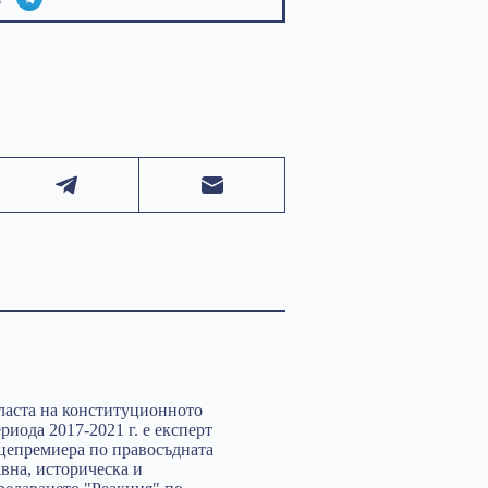
ласта на конституционното
иода 2017-2021 г. е експерт
ицепремиера по правосъдната
вна, историческа и