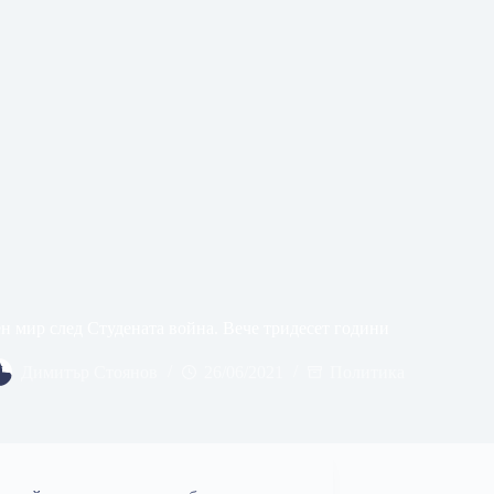
н мир след Студената война. Вече тридесет години
Димитър Стоянов
26/06/2021
Политика