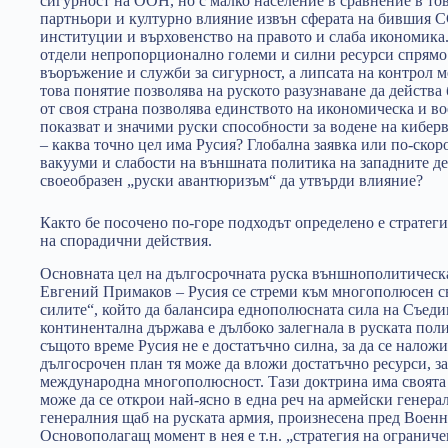
сигурност на ООН, но с малко население в сравнение в тов
партньори и културно влияние извън сферата на бившия 
институции и върховенство на правото и слаба икономика
отдели непропорционално големи и силни ресурси спрямо
въоръжение и служби за сигурност, а липсата на контрол 
това понятие позволява на руското разузнаване да действа
от своя страна позволява единството на икономическа и во
показват и значими руски способности за водене на киберв
– каква точно цел има Русия? Глобална заявка или по-ско
вакууми и слабости на външната политика на западните д
своеобразен „руски авантюризъм“ да утвърди влияние?
Както бе посочено по-горе подходът определено е стратег
на спорадични действия.
Основната цел на дългосрочната руска външнополитическа 
Евгений Примаков – Русия се стреми към многополюсен св
силите“, който да балансира еднополюсната сила на Съеди
континентална държава е дълбоко залегнала в руската поли
същото време Русия не е достатъчно силна, за да се налож
дългосрочен план тя може да вложи достатъчно ресурси, за 
международна многополюсност. Тази доктрина има своята 
може да се открои най-ясно в една реч на армейски генер
генералния щаб на руската армия, произнесена пред Военн
Основополагащ момент в нея е т.н. „стратегия на огранич