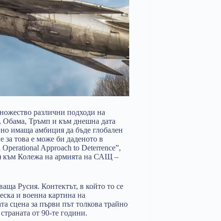
множество различни подходи на
 Обама, Тръмп и към днешна дата
 но имаща амбиция да бъде глобален
 за това е може би даденото в
 Operational Approach to Deterrence”,
I) към Колежа на армията на САЩ –
аща Русия. Контектът, в който то се
еска и военна картина на
та сцена за първи път толкова трайно
траната от 90-те години.