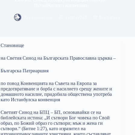
Истанбулската конвенция
Консерваторъ
22/01/2018
Политика
Становище
на Светия Синод на Българската Православна църква –
Българска Патриаршия
по повод Конвенцията на Съвета на Европа за
предотвратяване и борба с насилието срещу жените и
домашното насилие, придобила обществена употреба
като Истанбулска конвенция
Светият Синод на БПЦ – БП, основавайки се на
библейската истина: „И сътвори Бог човека по Свой
образ, по Божий образ го сътвори; мъж и жена ги
сътвори.“ (Битие 1:27), като изразител на
източноправославните християни, които съставляват