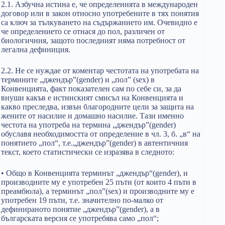
2.1. Азбучна истина е, че определенията в международен
договор или в закон относно употребените в тях понятия
са ключ за тълкуването на съдържанието им. Очевидно е
че определението се отнася до пол, различен от
биологичния, защото последният няма потребност от
легална дефиниция.
2.2. Не се нуждае от коментар честотата на употребата на
термините „джендър”(gender) и „пол” (sex) в
Конвенцията, факт показателен сам по себе си, за да
внуши какъв е истинският смисъл на Конвенцията и
какво преследва, извън благородните цели за защита на
жените от насилие и домашно насилие. Тази именно
честота на употреба на термина „джендър”(gender)
обуславя необходимостта от определение в чл. 3, б. „в“ на
понятието „пол“, т.е.„джендър”(gender) в автентичния
текст, което статистически се изразява в следното:
• Общо в Конвенцията терминът „джендър“(gender), и
производните му е употребен 25 пъти (от които 4 пъти в
преамбюла), а терминът „пол”(sex) и производните му е
употребен 19 пъти, т.е. значително по-малко от
дефинираното понятие „джендър”(gender), а в
българската версия се употребява само „пол“;