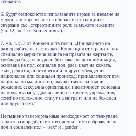
събрание.
6. Будят безпокойство използваните изрази за вземане на
мерки за изкореняване на обичаите и традициите,
свързани със „стереотипните роли за мъжете и жените”
(чл. 12, ал. 1 от Конвенцията).
7. Чл. 4. §. 3 от Конвенцията гласи: „Прилагането на
разпоредбите на настоящата Конвенция от страните, по-
специално мерките за защита на правата на жертвите,
трябва да бъде осигурено без всякаква дискриминация,
основана на пол, социален пол, раса, цвят на кожата,
език, религия, политически или други убеждения,
национален или социален произход, принадлежност към
национално малцинство, имуществено състояние,
рождение, сексуална ориентация, идентичност, основана
на пола, възраст, здравословно състояние, увреждания,
семейно положение, статут на мигрант или на бежанец,
или друг статут.“
Несъмнено тази норма няма необходимост от тълкуване,
защото разпоредбата е категорична – има изброяване на
пол и социален пол – „sex“ и „gender“.