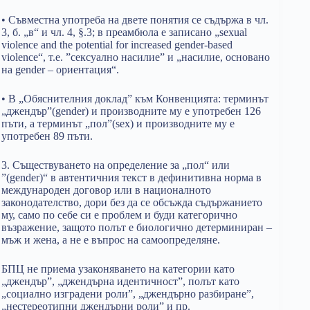
• Съвместна употреба на двете понятия се съдържа в чл.
3, б. „в“ и чл. 4, §.3; в преамбюла е записано „sexual
violence and the potential for increased gender-based
violence“, т.е. ”сексуално насилие” и „насилие, основано
на gender – ориентация“.
• В „Обяснителния доклад” към Конвенцията: терминът
„джендър”(gender) и производните му е употребен 126
пъти, а терминът „пол”(sex) и производните му е
употребен 89 пъти.
3. Съществуването на определение за „пол“ или
”(gender)“ в автентичния текст в дефинитивна норма в
международен договор или в националното
законодателство, дори без да се обсъжда съдържанието
му, само по себе си е проблем и буди категорично
възражение, защото полът е биологично детерминиран –
мъж и жена, а не е въпрос на самоопределяне.
БПЦ не приема узаконяването на категории като
„джендър”, „джендърна идентичност”, полът като
„социално изградени роли”, „джендърно разбиране”,
„нестереотипни джендърни роли” и пр.