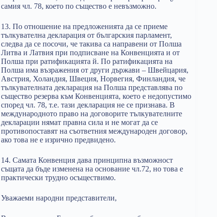
самия чл. 78, което по същество е невъзможно.
13. По отношение на предложенията да се приеме
тълкувателна декларация от българския парламент,
следва да се посочи, че такива са направени от Полша
Литва и Латвия при подписване на Конвенцията и от
Полша при ратификацията й. По ратификацията на
Полша има възражения от други държави – Швейцария,
Австрия, Холандия, Швеция, Норвегия, Финландия, че
тълкувателната декларация на Полша представлява по
същество резерва към Конвенцията, което е недопустимо
според чл. 78, т.е. тази декларация не се признава. В
международното право на договорите тълкувателните
декларации нямат правна сила и не могат да се
противопоставят на съответния международен договор,
ако това не e изрично предвидено.
14. Самата Конвенция дава принципна възможност
същата да бъде изменена на основание чл.72, но това е
практически трудно осъществимо.
Уважаеми народни представители,