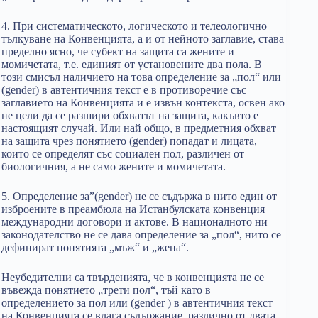
4. При систематическото, логическото и телеологично
тълкуване на Конвенцията, а и от нейното заглавие, става
пределно ясно, че субект на защита са жените и
момичетата, т.е. единият от установените два пола. В
този смисъл наличието на това определение за „пол“ или
(gender) в автентичния текст е в противоречие със
заглавието на Конвенцията и е извън контекста, освен ако
не цели да се разшири обхватът на защита, какъвто е
настоящият случай. Или най общо, в предметния обхват
на защита чрез понятието (gender) попадат и лицата,
които се определят със социален пол, различен от
биологичния, а не само жените и момичетата.
5. Определение за”(gender) не се съдържа в нито един от
изброените в преамбюла на Истанбулската конвенция
международни договори и актове. В националното ни
законодателство не се дава определение за „пол“, нито се
дефинират понятията „мъж“ и „жена“.
Неубедителни са твърденията, че в конвенцията не се
въвежда понятието „трети пол“, тъй като в
определението за пол или (gender ) в автентичния текст
на Конвенцията се влага съдържание, различно от двата