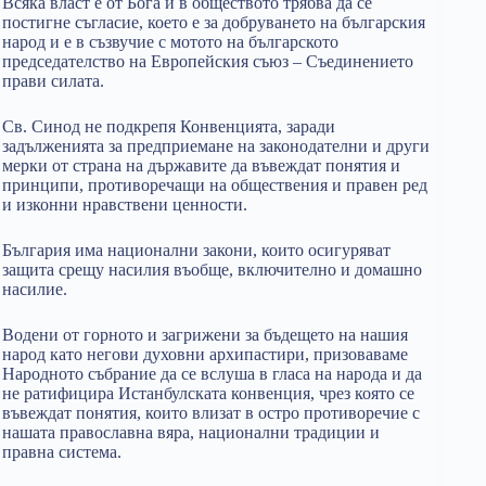
Всяка власт е от Бога и в обществото трябва да се
постигне съгласие, което е за добруването на българския
народ и е в съзвучие с мотото на българското
председателство на Европейския съюз – Съединението
прави силата.
Св. Синод не подкрепя Конвенцията, заради
задълженията за предприемане на законодателни и други
мерки от страна на държавите да въвеждат понятия и
принципи, противоречащи на обществения и правен ред
и изконни нравствени ценности.
България има национални закони, които осигуряват
защита срещу насилия въобще, включително и домашно
насилие.
Водени от горното и загрижени за бъдещето на нашия
народ като негови духовни архипастири, призоваваме
Народното събрание да се вслуша в гласа на народа и да
не ратифицира Истанбулската конвенция, чрез която се
въвеждат понятия, които влизат в остро противоречие с
нашата православна вяра, национални традиции и
правна система.