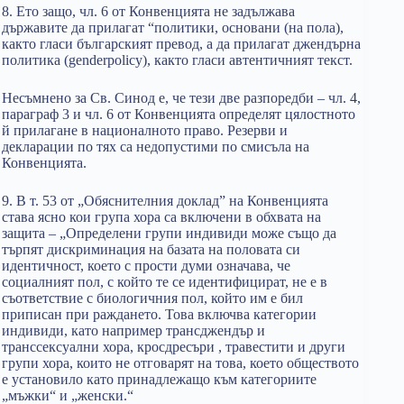
8. Ето защо, чл. 6 от Конвенцията не задължава
държавите да прилагат “политики, основани (на пола),
както гласи българският превод, а да прилагат джендърна
политика (genderpolicy), както гласи автентичният текст.
Несъмнено за Св. Синод е, че тези две разпоредби – чл. 4,
параграф 3 и чл. 6 от Конвенцията определят цялостното
й прилагане в националното право. Резерви и
декларации по тях са недопустими по смисъла на
Конвенцията.
9. В т. 53 от „Обяснителния доклад” на Конвенцията
става ясно кои група хора са включени в обхвата на
защита – „Определени групи индивиди може също да
търпят дискриминация на базата на половата си
идентичност, което с прости думи означава, че
социалният пол, с който те се идентифицират, не е в
съответствие с биологичния пол, който им е бил
приписан при раждането. Това включва категории
индивиди, като например трансджендър и
транссексуални хора, кросдресъри , травестити и други
групи хора, които не отговарят на това, което обществото
е установило като принадлежащо към категориите
„мъжки“ и „женски.“