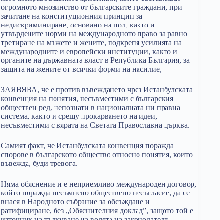
огромното мнозинство от българските граждани, при
зачитане на конституционния принцип за
недискриминиране, основано на пол, както и
утвърдените норми на международното право за равно
третиране на мъжете и жените, подкрепя усилията на
международните и европейски институции, както и
органите на държавната власт в Република България, за
защита на жените от всички форми на насилие,
ЗАЯВЯВА, че е против въвеждането чрез Истанбулската
конвенция на понятия, несъвместими с българския
обществен ред, непознати в националната ни правна
система, както и срещу прокарването на идеи,
несъвместими с вярата на Светата Православна църква.
Самият факт, че Истанбулската конвенция поражда
спорове в българското общество относно понятия, които
въвежда, буди тревога.
Няма обяснение и е неприемливо международен договор,
който поражда несъмнено обществено несъгласие, да се
внася в Народното събрание за обсъждане и
ратифициране, без „Обяснителния доклад”, защото той е
източник на тълкуване на волята на законодателя.