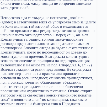
биологични пола, макар това да не е изрично записано
като „трети пол“.
Некоректно е да се твърди, че понятието „пол“ или
(gender) в автентичния текст се употребява само за целите
на Конвенцията, тъй като най-общо в механизмите за
нейното прилагане има редица задължения за промяна на
националното законодателство. Според чл. 5, ал. 4 от
Конституцията предимство имат международните
договори пред националното законодателство, ако им
противоречи. Законите следва да бъдат в съответствие с
Конституцията, което по необходимост би довело до
конституционни промени. Българската конституция е
ясна по отношение на принципа на недискриминация,
включително и на основата на пол. Според чл. 6, ал. (2)
Всички граждани са равни пред закона. Не се допускат
никакви ограничения на правата или привилегии,
основани на раса, народност, етническа принадлежност,
пол, произход, религия, образование, убеждения,
политическа принадлежност, лично и обществено
положение или имуществено състояние. Остава открит
въпросът как се съвместява конституционното понятие
„пол“ и понятието „пол“ по конвенцията, така както
текстът е внесен на български език в Народното