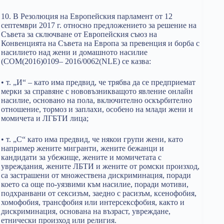
10. В Резолюция на Европейския парламент от 12
септември 2017 г. относно предложението за решение на
Съвета за сключване от Европейския съюз на
Конвенцията на Съвета на Европа за превенция и борба с
насилието над жени и домашното насилие
(COM(2016)0109– 2016/0062(NLE) се казва:
• т. „И“ – като има предвид, че трябва да се предприемат
мерки за справяне с нововъзникващото явление онлайн
насилие, основано на пола, включително оскърбително
отношение, тормоз и заплахи, особено на млади жени и
момичета и ЛГБТИ лица;
• т. „С“ като има предвид, че някои групи жени, като
например жените мигранти, жените бежанци и
кандидати за убежище, жените и момичетата с
увреждания, жените ЛБТИ и жените от ромски произход,
са застрашени от множествена дискриминация, поради
което са още по-уязвими към насилие, поради мотиви,
подхранвани от сексизъм, заедно с расизъм, ксенофобия,
хомофобия, трансфобия или интерсексфобия, както и
дискриминация, основана на възраст, увреждане,
етнически произход или религия.