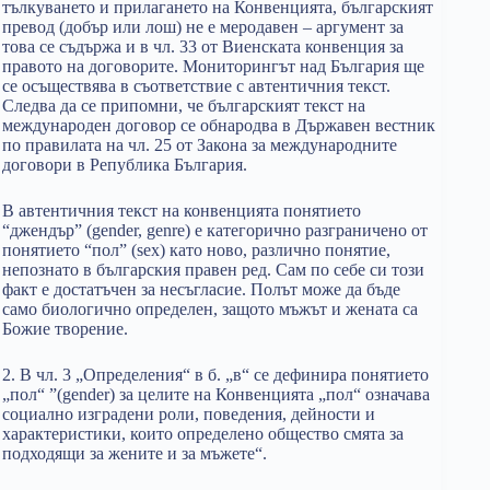
тълкуването и прилагането на Конвенцията, българският
превод (добър или лош) не е меродавен – аргумент за
това се съдържа и в чл. 33 от Виенската конвенция за
правото на договорите. Мониторингът над България ще
се осъществява в съответствие с автентичния текст.
Следва да се припомни, че българският текст на
международен договор се обнародва в Държавен вестник
по правилата на чл. 25 от Закона за международните
договори в Република България.
В автентичния текст на конвенцията понятието
“джендър” (gender, genre) е категорично разграничено от
понятието “пол” (sex) като ново, различно понятие,
непознато в българския правен ред. Сам по себе си този
факт е достатъчен за несъгласие. Полът може да бъде
само биологично определен, защото мъжът и жената са
Божие творение.
2. В чл. 3 „Определения“ в б. „в“ се дефинира понятието
„пол“ ”(gender) за целите на Конвенцията „пол“ означава
социално изградени роли, поведения, дейности и
характеристики, които определено общество смята за
подходящи за жените и за мъжете“.