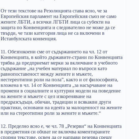
От тези текстове на Резолюцията става ясно, че за
Европейския парламент на Европейския съюз не само
жените ЛБТИ, а всички ЛГБТИ лица са субекти на
защита по Конвенцията и следователно не може да се
твърди, че тази категория лица не са включени в
Истанбулската конвенция.
11. Обезпокоени сме от съдържанието на чл. 12 от
Конвенцията, в който държавите-страни по Конвенцията
трябва да предприемат мерки за включване в учебното
съдържание „на учебен материал по въпроси като
равнопоставеност между жените и мъжете,
нестереотипни роли на пола”, както и от философията,
вложена в чл. 14 от Конвенцията „за насърчаване на
промени в социалните и културни модели на поведение
на жените и мъжете с цел изкореняване на
предразсъдъци, обичаи, традиции и всякакви други
практики, основани на идеята за малоценност на жените
или на стереотипни роли за жените и мъжете.“
12. Пределно ясно е, че чл. 78 „Резерви“ на Конвенцията
в предметния си обхват не включва коментираните
спорни текстове, освен да се направи резерва срещу