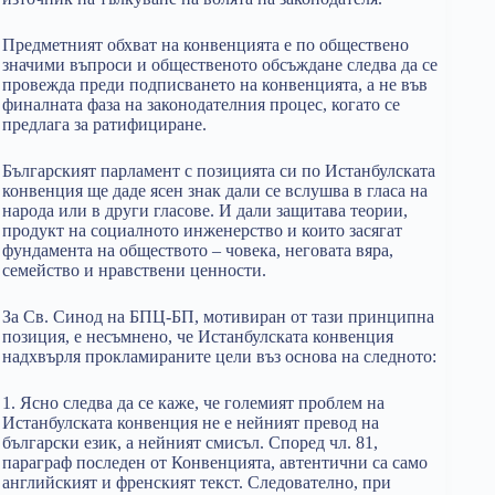
Предметният обхват на конвенцията е по обществено
значими въпроси и общественото обсъждане следва да се
провежда преди подписването на конвенцията, а не във
финалната фаза на законодателния процес, когато се
предлага за ратифициране.
Българският парламент с позицията си по Истанбулската
конвенция ще даде ясен знак дали се вслушва в гласа на
народа или в други гласове. И дали защитава теории,
продукт на социалното инженерство и които засягат
фундамента на обществото – човека, неговата вяра,
семейство и нравствени ценности.
За Св. Синод на БПЦ-БП, мотивиран от тази принципна
позиция, е несъмнено, че Истанбулската конвенция
надхвърля прокламираните цели въз основа на следното:
1. Ясно следва да се каже, че големият проблем на
Истанбулската конвенция не е нейният превод на
български език, а нейният смисъл. Според чл. 81,
параграф последен от Конвенцията, автентични са само
английският и френският текст. Следователно, при