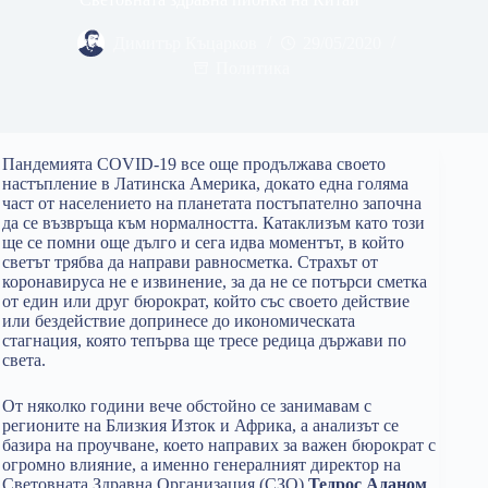
Димитър Къцарков
29/05/2020
Политика
Пандемията COVID-19 все още продължава своето
настъпление в Латинска Америка, докато една голяма
част от населението на планетата постъпателно започна
да се възвръща към нормалността. Катаклизъм като този
ще се помни още дълго и сега идва моментът, в който
светът трябва да направи равносметка. Страхът от
коронавируса не е извинение, за да не се потърси сметка
от един или друг бюрократ, който със своето действие
или бездействие допринесе до икономическата
стагнация, която тепърва ще тресе редица държави по
света.
От няколко години вече обстойно се занимавам с
регионите на Близкия Изток и Африка, а анализът се
базира на проучване, което направих за важен бюрократ с
огромно влияние, а именно генералният директор на
Световната Здравна Организация (СЗО)
Тедрос Аданом