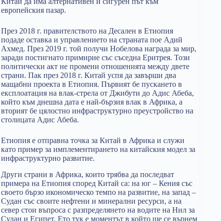
Китай да има алтернативен и сигурен път към
европейския пазар.
През 2018 г. правителството на Десален в Етиопия
подаде оставка и управлението на страната пое Адий
Ахмед. През 2019 г. той получи Нобелова награда за мир,
заради постигнато примирие със съседна Еритрея. Този
политически акт не промени отношенията между двете
страни. Пак през 2018 г. Китай успя да завърши два
мащабни проекта в Етиопия. Първият бе пускането в
експлоатация на влак-стрела от Джибути до Адис Абеба,
който към днешна дата е най-бързия влак в Африка, а
вторият бе цялостно инфраструктурно преустройство на
столицата Адис Абеба.
Етиопия е отправна точка за Китай в Африка и служи
като пример за имплементирането на китайския модел за
инфраструктурно развитие.
Други страни в Африка, които трябва да последват
примера на Етиопия според Китай са: на юг – Кения със
своето бързо икономическо темпо на развитие, на запад –
Судан със своите нефтени и минерални ресурси, а на
север стои въпроса с разпределянето на водите на Нил за
Судан и Египет. Ето тук е моментът в който ще се върнем