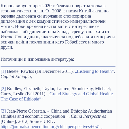
Kоронавирусът през 2020 г. бележи повратна точка в
геополитически план. От 2008 г. насам Китай активно
развява дълговата си държавно спонсорирана
дипломация с лек комунистическо-империалистичен
мотив. Нови времена настъпват и с интерес ще се
наблюдава обединението на Запада срещу заплахата от
Изток. Лоши дни ще настъпят за поднебесната империя и
всички нейни поклонници като Гебрейесус и много
други.
Източници и използвана литература:
[1]
Belete, Pawlos (19 December 2011).
„Listening to Health“
,
Capital Ethiopia
;
[2]
Bradley, Elizabeth; Taylor, Lauren; Skonieczny, Michael;
Curry, Leslie (Fall 2011).
„Grand Strategy and Global Health:
The Case of Ethiopia“
;
[3]
Jean-Pierre Cabestan, « China and Ethiopia: Authoritarian
affinities and economic cooperation »,
China Perspectives
[Online], 2012, Source URL :
https://journals.openedition.org/chinaperspectives/6041
;