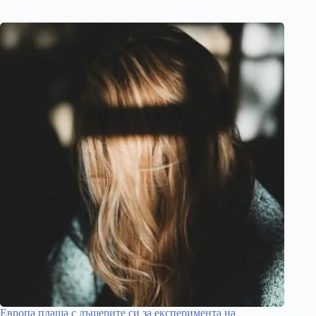
Европа плаща с дъщерите си за експеримента на