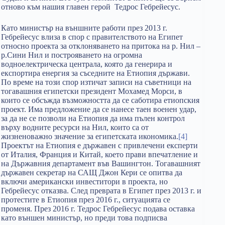
отново към нашия главен герой Тедрос Гебрейесус.
Като министър на външните работи през 2013 г.
Гебрейесус влиза в спор с правителството на Египет
относно проекта за отклоняването на притока на р. Нил –
р.Сини Нил и построяването на огромна
водноелектрическа централа, която да генерира и
експортира енергия за съседните на Етиопия държави.
По време на този спор изтичат записи на съветници на
тогавашния египетски президент Мохамед Морси, в
които се обсъжда възможността да се саботира етиопския
проект. Има предложение да се нанесе таен военен удар,
за да не се позволи на Етиопия да има пълен контрол
върху водните ресурси на Нил, които са от
жизненоважно значение за египетската икономика.
[4]
Проектът на Етиопия е държавен с привлечени експерти
от Италия, Франция и Китай, което прави впечатление и
на Държавния департамент във Вашингтон. Тогавашният
държавен секретар на САЩ Джон Кери се опитва да
включи американски инвеститори в проекта, но
Гебрейесус отказва. След преврата в Египет през 2013 г. и
протестите в Етиопия през 2016 г., ситуацията се
променя. През 2016 г. Тедрос Гебрейесус подава оставка
като външен министър, но преди това подписва