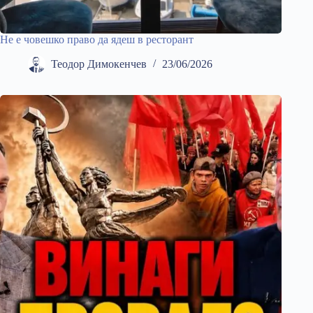
Не е човешко право да ядеш в ресторант
Теодор Димокенчев
23/06/2026