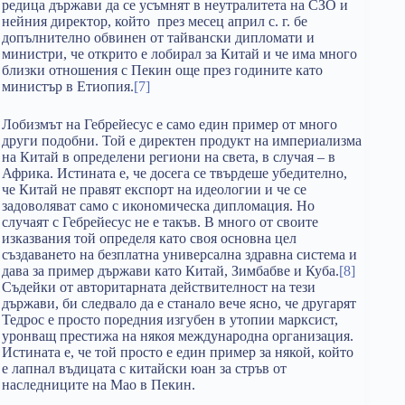
редица държави да се усъмнят в неутралитета на СЗО и
нейния директор, който през месец април с. г. бе
допълнително обвинен от тайвански дипломати и
министри, че открито е лобирал за Китай и че има много
близки отношения с Пекин още през годините като
министър в Етиопия.
[7]
Лобизмът на Гебрейесус е само един пример от много
други подобни. Той е директен продукт на империализма
на Китай в определени региони на света, в случая – в
Африка. Истината е, че досега се твърдеше убедително,
че Китай не правят експорт на идеологии и че се
задоволяват само с икономическа дипломация. Но
случаят с Гебрейесус не е такъв. В много от своите
изказвания той определя като своя основна цел
създаването на безплатна универсална здравна система и
дава за пример държави като Китай, Зимбабве и Куба.
[8]
Съдейки от авторитарната действителност на тези
държави, би следвало да е станало вече ясно, че другарят
Тедрос е просто поредния изгубен в утопии марксист,
уронващ престижа на някоя международна организация.
Истината е, че той просто е един пример за някой, който
е лапнал въдицата с китайски юан за стръв от
наследниците на Мао в Пекин.