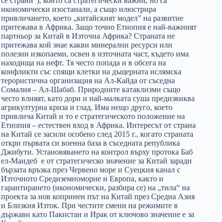
се страни“), които са стратегически важни, но са
икономически изостанали, а също илюстрира
привличането, което „китайският модел” на развитие
притежава в Африка. Защо точно Етиопия е най-важният
партньор за Китай в Източна Африка? Страната не
притежава кой знае какви минерални ресурси или
полезни изкопаеми, освен в източната част, където има
находища на нефт. Тя често попада и в обсега на
конфликти със спящи клетки на дъщерната ислямска
терористична организация на Ал-Кайда от съседна
Сомалия – Ал-Шабаб. Природните катаклизми също
често влияят, като дори и най-малката суша предизвиква
агрикултурна криза и глад. Има нещо друго, което
привлича Китай и то е стратегическото положение на
Етиопия – естествен вход в Африка. Интересът от страна
на Китай се засили особено след 2015 г., когато страната
откри първата си военна база в съседната република
Джибути. Установяването на контрол върху протока Баб
ел-Мандеб е от стратегическо значение за Китай заради
бързата връзка през Червено море и Суецкия канал с
Източното Средиземноморие и Европа, както и
гарантирането (икономически, разбира се) на „тила“ на
проекта за нов копринен път на Китай през Средна Азия
и Близкия Изток. При честите смени на режимите в
държави като Пакистан и Ирак от ключово значение е за