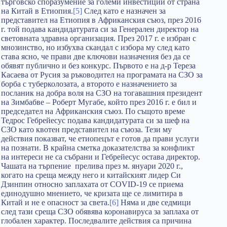
търговско споразумение за големи инвестиции от страна
на Китай в Етиопия.
[5]
След като е назначен за
представител на Етиопия в Африканския съюз, през 2016
г. той подава кандидатурата си за Генерален директор на
световната здравна организация. През 2017 г. е избран с
мнозинство, но избухва скандал с избора му след като
става ясно, че прави две ключови назначения без да се
обявят публично и без конкурс. Първото е на д-р Тереза
Касаева от Русия за ръководител на програмата на СЗО за
борба с туберколозата, а второто е назначението за
посланик на добра воля на СЗО на тогавашния президент
на Зимбабве – Роберт Мугабе, който през 2016 г. е бил и
председател на Африканския съюз. По същото време
Тедрос Гебрейесус подава кандидатурата си за шеф на
СЗО като квотен представител на съюза. Тези му
действия показват, че етиопецът е готов да прави услуги
на познати. В крайна сметка доказателства за конфликт
на интереси не са събрани и Гебрейесус остава директор.
Чашата на търпение прелива през м. януари 2020 г.,
когато на среща между него и китайският лидер Си
Дзинпин относно заплахата от COVID-19 се приема
единодушно мнението, че кризата ще се лимитира в
Китай и не е опасност за света.
[6]
Няма и две седмици
след тази среща СЗО обявява коронавируса за заплаха от
глобален характер. Последвалите действия са причина