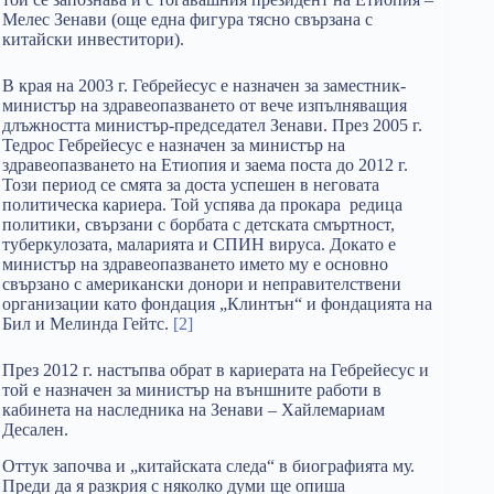
Мелес Зенави (още една фигура тясно свързана с
китайски инвеститори).
В края на 2003 г. Гебрейесус е назначен за заместник-
министър на здравеопазването от вече изпълняващия
длъжността министър-председател Зенави. През 2005 г.
Тедрос Гебрейесус е назначен за министър на
здравеопазването на Етиопия и заема поста до 2012 г.
Този период се смята за доста успешен в неговата
политическа кариера. Той успява да прокара редица
политики, свързани с борбата с детската смъртност,
туберкулозата, маларията и СПИН вируса. Докато е
министър на здравеопазването името му е основно
свързано с американски донори и неправителствени
организации като фондация „Клинтън“ и фондацията на
Бил и Мелинда Гейтс.
[2]
През 2012 г. настъпва обрат в кариерата на Гебрейесус и
той е назначен за министър на външните работи в
кабинета на наследника на Зенави – Хайлемариам
Десален.
Оттук започва и „китайската следа“ в биографията му.
Преди да я разкрия с няколко думи ще опиша