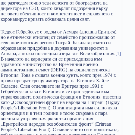
ще разгледам точно тези аспекти от биографията на
директора на СЗО, които хвърлят подозрения върху
неговата обективност и компетентност в справянето с
коронавирус кризата обхванала целия свят.
Тедрос Гебрейесус е родом от Асмара (днешна Еритрея),
но е етнически етиопец от семейство произхождащо от
северноетиопския регион Тиграй. Бакалавърското си
образование придобива в държавния университет в
Асмара, а по-късно специализира във Великобритания.
[1]
В началото на кариерата си се присъединява към
здравното министерство на Временния военно-
административен съвет (DERG) на социалистическа
Етиопия. Това е същата военна хунта, която през 1974 г.
прави преврат срещу императора на Етиопия Хайле
Селасие. След отделянето на Еритрея през 1991 г.
Гебрейесус остава в Етиопия и се присъединява към
управляващата политическа фракция в Етиопия, известна
като „Освободителен фронт на народа на Тиграй“ (Tigray
People’s Liberation Front). Организацията има силно лява
ориентация и в тези години е тясно свързана с пара
военната ултраляво-марксистка организация
„Еритрейски народен освободителен фронт“ (Eritrean
People’s Liberation Front). С навлизането си в политиката,
той се запознава и с тогавашния президент на Етиопия –