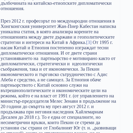
дълбочината на китайско-етиопските дипломатически
отношения.
През 2012 г. професорът по международни отношения в
Хонгконгския университет Жан-Пиер Кабестан написва
уникална статия, в която анализира корените на
отношенията между двете държави и геополитическите
стратегии и интереси на Китай в Африка.
[3]
От 1995 г.
насам Китай и Етиопия постепенно изграждат тесни
дипломатически отношения. И от двете страни
установяването на партньорство е мотивирано както от
дипломатически, стратегически и идеологически
съображения, така и от икономически. За Пекин
икономическото и търговско сътрудничество с Адис
Абеба е средство, а не самоцел. За Етиопия обаче
партньорството с Китай основно служи на
вътрешнополитическите и икономическите цели на
режима, който е на власт от 1991 г. (от управлението на
министър-председателя Мелес Зенави в продължение на
20 години до смъртта му през август 2012 г. и
продължава при неговия наследник Хайлемариам
Десален до 2018 г.). То е една от специалните, но
несиметрични връзки, които Пекин се стреми да
установи със страни от Глобалният Юг (т. н. „развиващи