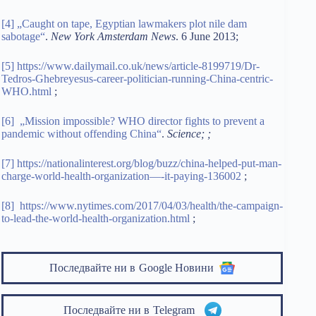
[4]
„Caught on tape, Egyptian lawmakers plot nile dam
sabotage“
.
New York Amsterdam News
. 6 June 2013;
[5]
https://www.dailymail.co.uk/news/article-8199719/Dr-
Tedros-Ghebreyesus-career-politician-running-China-centric-
WHO.html
;
[6]
„Mission impossible? WHO director fights to prevent a
pandemic without offending China“
.
Scien
ce; ;
[7]
https://nationalinterest.org/blog/buzz/china-helped-put-man-
charge-world-health-organization—-it-paying-136002
;
[8]
https://www.nytimes.com/2017/04/03/health/the-campaign-
to-lead-the-world-health-organization.html
;
Последвайте ни в
Google Новини
Последвайте ни в
Telegram