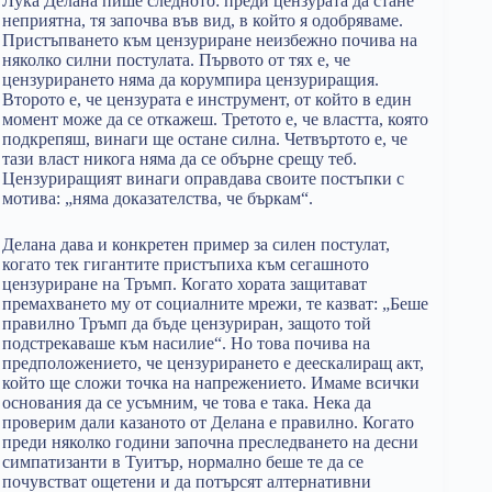
Лука Делана пише следното: преди цензурата да стане
неприятна, тя започва във вид, в който я одобряваме.
Пристъпването към цензуриране неизбежно почива на
няколко силни постулата. Първото от тях е, че
цензурирането няма да корумпира цензуриращия.
Второто е, че цензурата е инструмент, от който в един
момент може да се откажеш. Третото е, че властта, която
подкрепяш, винаги ще остане силна. Четвъртото е, че
тази власт никога няма да се обърне срещу теб.
Цензуриращият винаги оправдава своите постъпки с
мотива: „няма доказателства, че бъркам“.
Делана дава и конкретен пример за силен постулат,
когато тек гигантите пристъпиха към сегашното
цензуриране на Тръмп. Когато хората защитават
премахването му от социалните мрежи, те казват: „Беше
правилно Тръмп да бъде цензуриран, защото той
подстрекаваше към насилие“. Но това почива на
предположението, че цензурирането е деескалиращ акт,
който ще сложи точка на напрежението. Имаме всички
основания да се усъмним, че това е така. Нека да
проверим дали казаното от Делана е правилно. Когато
преди няколко години започна преследването на десни
симпатизанти в Туитър, нормално беше те да се
почувстват ощетени и да потърсят алтернативни