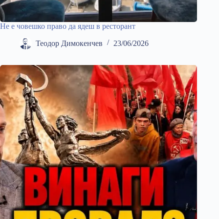
Не е човешко право да ядеш в ресторант
Теодор Димокенчев
23/06/2026