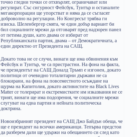
точно гледни точки се отхвърлят, ограничават или
регулират. Със сигурност Фейсбук, Туитър и останалите
мегакорпорации ще упорстват и няма да се съгласят
доброволно на регулации. Но Конгресът трябва ги
изиска. Шеленбергер смята, че един добър вариант би
бил социалните мрежи да отговарят пред надзорен панел
от петима души, като двама се избират от
Републиканската партия, двама – от Демократичната, а
един директно от Президента на САЩ.
Докато това не се случи, винаги ще има обвинения към
Фейсбук и Туитър, че са пристрастни. На фона на факта,
че президентът на САЩ Доналд Тръмп е изгонен, докато
политици от очевидно тоталитарни държави не са
блокирани, на фона на повсеместното осъждане на
щурма на Капитолия, докато активистите на Black Lives
Matter се толерират и екстремистките им изказвания не се
трият, винаги ще има подозрения, че социалните мрежи
слугуват на една партия и нейната политическа
доктрина.
Новоизбраният президент на САЩ Джо Байдън обеща, че
ще е президент на всички американци. Тепърва предстои
да разберем дали ще удържи на обещанието си след като