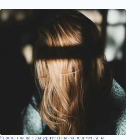
Европа плаща с дъщерите си за експеримента на