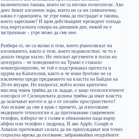
включително такива, които не са негови почитатели. Ако
днес биват изгонени хора, които не са ни симпатични,
каква е гаранцията, че утре няма да пострадат и такива,
които харесваме? И щом действащият президент попада
под виртуалната секира на днешния ден, никой не е
застрахован – утре може да сме ние.
Разбира се, не са малко и тези, които ръкопляскат на
изгонването, както и тези, които недоволстват, че то е
дошло твърде късно. Не липсват аргументи в полза на
цензурата – че поведението на Тръмп е станало
неконтролируемо, че той е подстрекавал протеста и
щурма на Капитолия, както и че нови бунтове не са
изключени преди предаването на властта на Байдън на
20-ти януари. Но въпросът, който всеки критично
мислещ човек трябва да си зададе, е защо технологичните
олигарси от Силициевата долина трябва да имат властта
да заличават когото и да е от онлайн пространството?
Ако искаме да сме в крак с времето, да използваме
модерните технологии и да притежаваме съвременен
телефон, изборът не е голям и обикновено пада върху
айфон или телефон с андроид. И ако Apple, Google и
Amazon притежават силата да ни принуждават коя точно
социална мрежа да ползваме, забранявайки неудобните