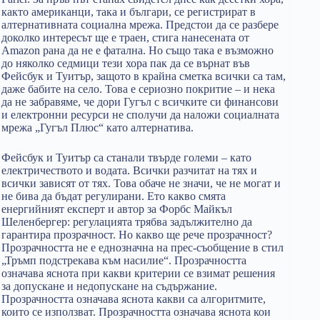
както американци, така и българи, се регистрират в
алтернативната социална мрежа. Предстои да се разбере
доколко интересът ще е траен, стига нанесената от
Amazon рана да не е фатална. Но също така е възможно
до няколко седмици тези хора пак да се върнат във
Фейсбук и Туитър, защото в крайна сметка всички са там,
даже бабите на село. Това е сериозно покритие – и нека
да не забравяме, че дори Гугъл с всичките си финансови
и електронни ресурси не сполучи да наложи социалната
мрежа „Гугъл Плюс“ като алтернатива.
Фейсбук и Туитър са станали твърде големи – като
електричеството и водата. Всички разчитат на тях и
всички зависят от тях. Това обаче не значи, че не могат и
не бива да бъдат регулирани. Ето какво смята
енергийният експерт и автор за Форбс Майкъл
Шеленбергер: регулацията трябва задължително да
гарантира прозрачност. Но какво ще рече прозрачност?
Прозрачността не е еднозначна на прес-съобщение в стил
„Тръмп подстрекава към насилие“. Прозрачността
означава яснота при какви критерии се взимат решения
за допускане и недопускане на съдържание.
Прозрачността означава яснота какви са алгоритмите,
които се използват. Прозрачността означава яснота кои