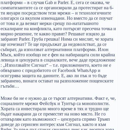
платформи – в случая Gab и Parler. Е, сега се оказва, че
симпатизантите са се организирали да протестират на 6-
ти януари посредством тези мрежи – и технологичните
олигарси са вкупом изненадани. Но вместо да се поучат
от това и да везмат мерки срещу по-нататъшното
ескалиране на конфликта, като потърсят пресечна точка и
мирно решение, те какво правят? Решават изцяло да
забранят Parler. Груба грешка! Нима си мислят, че хората
ще изчезнат? Те ще продължат да недоволстват, да се
събират, да използват алтернативни платформи. Илон
Мъск, който изобщо не е фен на набиращата сили крайна
левица и цензурата в социалките, вече даде предложение
: „Използвайте Сигнал“ – т.е. приложението, което не е
обвързано с придобитото от Facebook WhatsApp и
осигурява защита на данните. Е, ако ли пък и то бъде
забранено, винаги остават на разположение пощенските
гълъби…
Може би не е нужно да се търсят алтернативи. Факт е, че,
социалните мрежи Фейсбук и Туитър са монополисти.
Хората са инвестирали много време в тях и трудно ще
бъдат накарани да се преместят на ново място. Не го
отхвърлям като възможност – цензурата спрямо Тръмп
доведе до сериозен интерес към Сигнал, както и към
Parler. За пръв път станах свидетел днес как десетки хора,