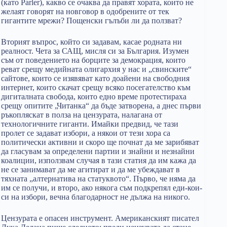
(като Parler), какво се очаква да правят хората, които не
желаят говорят на новговор в одобрените от тек
гигантите мрежи? Пощенски гълъби ли да ползват?
Вторият въпрос, който си задавам, касае родната ни
реалност. Чета за САЩ, мисля си за България. Изумен
съм от поведението на борците за демокрация, които
реват срещу медийната олигархия у нас и „свинските“
сайтове, които се изявяват като доайени на свободния
интернет, които скачат срещу всяко посегателство към
дигиталната свобода, които едно време протестираха
срещу опитите „Читанка“ да бъде затворена, а днес първи
ръкопляскат в полза на цензурата, налагана от
технологичните гиганти. Имайки предвид, че тази
пролет се задават избори, а някои от тези хора са
политически активни и скоро ще почнат да ме зарибяват
да гласувам за определени партии и знайни и незнайни
коалиции, използвам случая в тази статия да им кажа да
не се занимават да ме агитират и да ме убеждават в
тяхната „алтернатива на статуквото“. Първо, че няма да
им се получи, и второ, ако някога съм подкрепял еди-кои-
си на избори, вечна благодарност не дължа на никого.
Цензурата е опасен инструмент. Американският писател