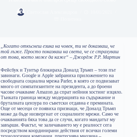
Светослав Александров
10/01/2021
Политика
„Когато откъснеш езика на човек, ти не доказваш, че
той лъже. Просто показваш на света, че се страхуваш
от това, което може да каже“ – Джордж Р.Р. Мартин
Фейсбук и Туитър блокираха Доналд Тръмп – този път
завинаги. Google и Apple забраниха приложението на
свободната социална мрежа Parler, в която се подвизават
много от симпатизантите на президента, а до броени
часове очакваме Amazon да спрат нейния хостинг изцяло.
Тънката граница между модерацията на съдържание и
бруталната цензура по съветски отдавна е премината.
Още от месеци се появиха признаци, че Доналд Тръмп
може да бъде низвергнат от социалните мрежи. Само че
очакванията бяха това да се случи, когато мандатът му
завърши. Фактът, че заличаването му е реалност сега
посредством координирани действия от всички големи
технологични компании, притеснява мнозина –