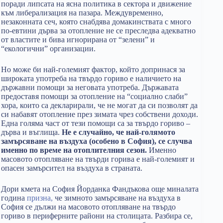
поради липсата на ясна политика в сектора и движение
към либерализация на пазара. Междувременно,
незаконната сеч, която снабдява домакинствата с много
по-евтини дърва за отопление не се преследва адекватно
от властите и бива игнорирана от “зелени” и
“екологични” организации.
Но може би най-големият фактор, който допринася за
широката употреба на твърдо гориво е наличието на
държавни помощи за неговата употреба. Държавата
предоставя помощи за отопление на “социално слаби”
хора, които са декларирали, че не могат да си позволят да
си набавят отопление през зимата чрез собствени доходи.
Една голяма част от тези помощи са за твърдо гориво –
дърва и въглища.
Не е случайно, че най-голямото
замърсяване на въздуха (особено в София), се случва
именно по време на отоплителния сезон.
Именно
масовото отопляване на твърди горива е най-големият и
опасен замърсител на въздуха в страната.
Дори кмета на София Йорданка Фандъкова още миналата
година
призна,
че зимното замърсяване на въздуха в
София се дължи на масовото отопляване на твърдо
гориво в периферните райони на столицата. Разбира се,