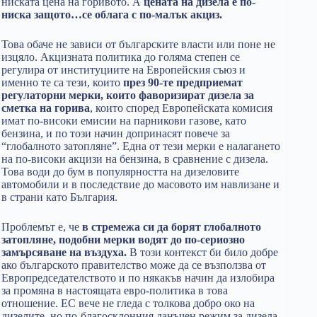
ниската цена на горивото. А
цената на дизела е по-
ниска защото…се облага с по-малък акциз.
Това обаче не зависи от българските власти или поне не
изцяло. Акцизната политика до голяма степен се
регулира от институциите на Европейския съюз и
именно те са тези, които
през 90-те предприемат
регулаторни мерки, които фаворизират дизела за
сметка на горива
, които според Европейската комисия
имат по-високи емисии на парникови газове, като
бензина, и по този начин допринасят повече за
“глобалното затопляне”. Една от тези мерки е налагането
на по-високи акцизи на бензина, в сравнение с дизела.
Това води до бум в популярността на дизеловите
автомобили и в последствие до масовото им навлизане и
в страни като България.
Проблемът е, че
в стремежа си да борят глобалното
затопляне, подобни мерки водят до по-сериозно
замърсяване на въздуха.
В този контекст би било добре
ако българското правителство може да се възползва от
Европредседателството и по някакъв начин да излобира
за промяна в настоящата евро-политика в това
отношение. ЕС вече не гледа с толкова добро око на
дизелите, но по-благосклонния данъчен режим за дизела