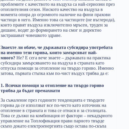
проблемите с качеството на въздуха са най-сериозни през
отоплителния сезон. Ниското качество на въздуха в
момента опира до огромното наличие на фини прахови
частици в него. Именно това са частиците (не въглерода),
които правят въздуха изключително мръсен, труден за
дишане, водят до формирането на смог и директно
застрашават човешкото здраве.
Знаехте ли обаче, че държавата субсидира употребата
на именно тези горива, които замърсяват най-
много?
Не? Е сега вече знаете – държавата на практика
субсидира замърсяването на въздуха в страната като
отпуска помощи за отопление на твърдо гориво. Именно
затова, първата стъпка към по-чист въздух трябва да е:
1. Всички помощи за отопление на твърдо гориво
трябва да бъдат премахнати
За съжаление през годините тенденцията е твърдите
горива да се използват все по-често като източник на
отопление в страната и това се отнася и за столицата.
Това се дължи на комбинация от фактори – некадърното
управление на Топлофикация прави парното твърде
скъпо докато електроенергията също остава по-скъпа