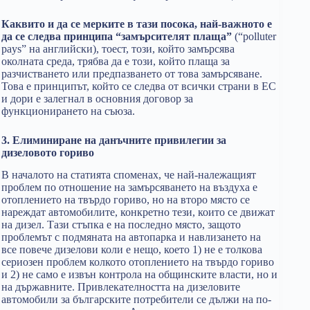
Каквито и да се мерките в тази посока, най-важното е
да се следва принципа “замърсителят плаща”
(“polluter
pays” на английски), тоест, този, който замърсява
околната среда, трябва да е този, който плаща за
разчистването или предпазването от това замърсяване.
Това е принципът, който се следва от всички страни в ЕС
и дори е залегнал в основния договор за
функционирането на съюза.
3. Елиминиране на данъчните привилегии за
дизеловото гориво
В началото на статията споменах, че най-належащият
проблем по отношение на замърсяването на въздуха е
отоплението на твърдо гориво, но на второ място се
нареждат автомобилите, конкретно тези, които се движат
на дизел. Тази стъпка е на последно място, защото
проблемът с подмяната на автопарка и навлизането на
все повече дизелови коли е нещо, което 1) не е толкова
сериозен проблем колкото отоплението на твърдо гориво
и 2) не само е извън контрола на общинските власти, но и
на държавните. Привлекателността на дизеловите
автомобили за българските потребители се дължи на по-