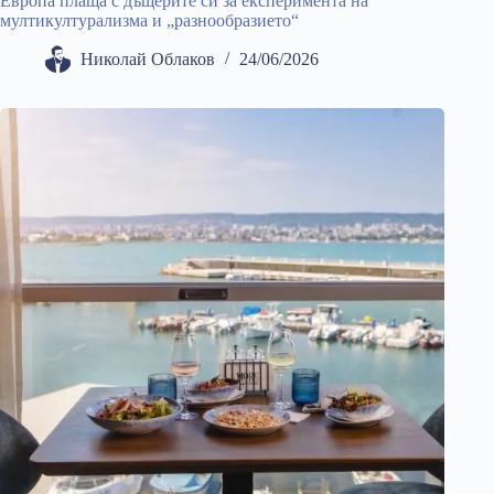
Европа плаща с дъщерите си за експеримента на
мултикултурализма и „разнообразието“
Николай Облаков
24/06/2026