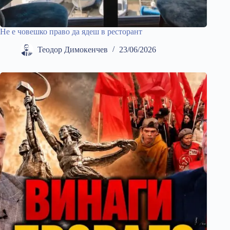
Не е човешко право да ядеш в ресторант
Теодор Димокенчев
23/06/2026