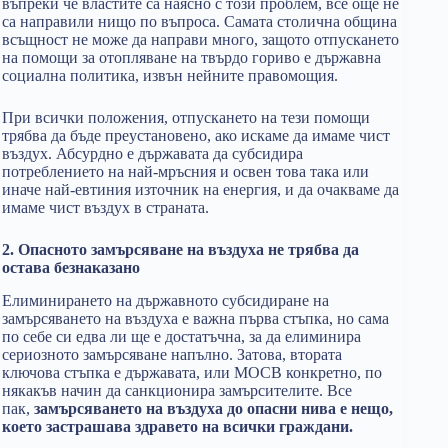
въпреки че властите са наясно с този проблем, все още не
са направили нищо по въпроса. Самата столична община
всъщност не може да направи много, защото отпускането
на помощи за отопляване на твърдо гориво е държавна
социална политика, извън нейните правомощия.
При всички положения, отпускането на тези помощи
трябва да бъде преустановено, ако искаме да имаме чист
въздух. Абсурдно е държавата да субсидира
потреблението на най-мръсния и освен това така или
иначе най-евтиния източник на енергия, и да очакваме да
имаме чист въздух в страната.
2. Опасното замърсяване на въздуха не трябва да
остава безнаказано
Елиминирането на държавното субсидиране на
замърсяването на въздуха е важна първа стъпка, но сама
по себе си едва ли ще е достатъчна, за да елиминира
сериозното замърсяване напълно. Затова, втората
ключова стъпка е държавата, или МОСВ конкретно, по
някакъв начин да санкционира замърсителите. Все
пак,
замърсяването на въздуха до опасни нива е нещо,
което застрашава здравето на всички граждани.