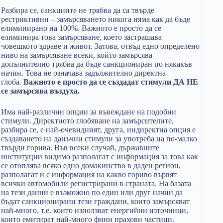
Разбира се, санкциите не трябва да са твърде
рестриктивни – замърсяването никога няма как да бъде
елиминирано на 100%. Важното е просто да се
елиминира това замърсяване, което застрашава
човешкото здраве и живот. Затова, отвъд едно определено
ниво на замърсяване всеки, който замърсява
допълнително трябва да бъде санкциониран по някакъв
начин. Това не означава задължително директна
глоба.
Важното е просто да се създадат стимули ДА НЕ
се замърсява въздуха.
Има най-различни опции за въвеждане на подобни
стимули. Директното глобяване на замърсителите,
разбира се, е най-очевидният, друга, индиректна опция е
създаването на данъчни стимули за употреба на по-малко
твърди горива. Във всеки случай, държавните
институции видимо разполагат с информация за това как
се отоплява всяко едно домакинство в даден регион,
разполагат и с информация на какво гориво вървят
всички автомобили регистрирани в страната. На базата
на тези данни е възможно по един или друг начин да
бъдат санкционирани тези граждани, които замърсяват
най-много, т.е. които използват енергийни източници,
които емитират най-много фини прахови частици.