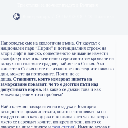
Три стъпки за по-чист въздух в България
Консерваторъ
16/01/2018
Политика
Напоследък сме на екологична вълна. От казусът с
национален парк “Пирин” и потенциалния строеж на
втори лифт в Банско, общественото внимание измести
своя фокус към изключително сериозното замърсяване на
въздуха по големите градове, най-вече в София. Ако
живеете в София и сте излизали през последните няколко
дни, можете да потвърдите. Почти не се
диша.
Станциите, които измерват нивата на
замърсяване показват, че то е десетки пъти над
допустимата норма.
На какво се дължи това и как
можем да решим този проблем?
Най-големият замърсител на въздуха в България
всъщност са домакинствата, които се отопляват на на
твърдо гориво като дърва и въглища като чак на второ
място се нареждат колите, конкретно тези, които се
движат на дизел (вижте и
тази статия
). Именно затова и