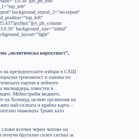
ersion=“3.0.50″][et_pb_row
1=“top_left“
epeat“ background_repeat_2=“no-repeat“
d_position=“top_left“
25.4375px|0px“][et_pb_column
3.0.50″ background_size=“initial“
ackground_layout=“light“
ена „политическа коректност”,
н на президентските избори в САЩ
енциална тревожност и паника по
тическата партия и нейното
а милиардера, известен в
елищно. Мейнстрийм медиите,
те на Холивуд, целият организъм на
жно най-силната и крайна карта –
арателно опаковаха Тръмп като
 сложи всички черни чипове на
ка получи брутално силен сигнал за