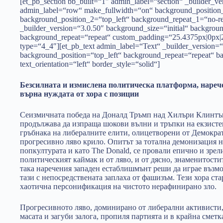
[et_pb_section bb_built=“1″ admin_label=“section“ _builder_v
admin_label=“row“ make_fullwidth=“on“ background_position_
background_position_2=“top_left“ background_repeat_1=“no-r
_builder_version=“3.0.50″ background_size=“initial“ backgroun
background_repeat=“repeat“ custom_padding=“25.4375px|0px|
type=“4_4″][et_pb_text admin_label=“Text“ _builder_version=“
background_position=“top_left“ background_repeat=“repeat“ b
text_orientation=“left“ border_style=“solid“]
Безсилната и измислена политическа платформа, нареч
върна нуждата от хора с позиции
Сеизмичната победа на Доналд Тръмп над Хилъри Клинтъ
продължава да изпраща шокови вълни и тръпки на екзист
гръбнака на либералните елити, олицетворени от Демокра
прогресивно ляво крило. Опитът за тотална демонизация н
попкултурата и като The Donald, се провали епично и зр
политическият каймак и от ляво, и от дясно, знаменитости
така наречения западен естаблишмънт реши да играе възмо
тази с непосредствената заплаха от фашизъм. Тези хора ст
хаотична персонификация на чистото нерафинирано зло.
Прогресивното ляво, доминирано от либерални активисти,
масата и загуби залога, пропиля партията и в крайна смет