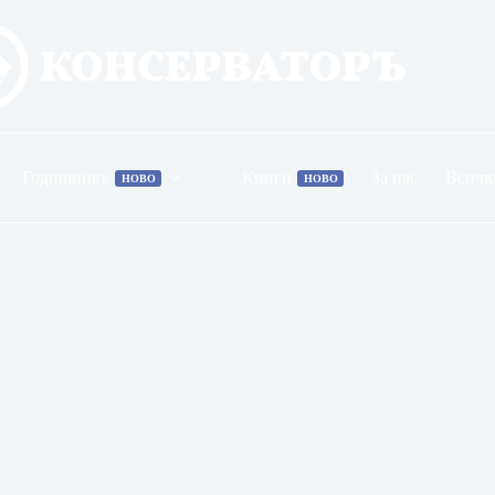
Годишникъ
Книги
За нас
Всичк
НОВО
НОВО