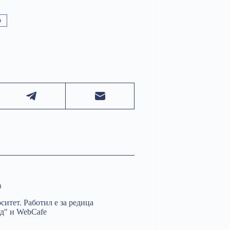
о
в
итет. Работил е за редица
д" и WebCafe