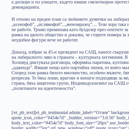
а доскоро и по улиците, където имаше смехотворни протес
демокрацията.
И отново на преден план са любимите думички на либералн
„ксенофоб”, „ислямофоб”, „женомразец”… Тези хора така и 
не работи. Тръмп преминава като булдозер през опитите за
рамка на цялото общество и доказва, че старите номера за
неудобни фигури вече не работят.
Доналд, избран за 45-и президент на САЩ, нанесе съкруши
на либералното ляво в страната – културната хегемония. 
Холивуд диктуваха разговора, оформяха наратива, култив
„адженда”. Имаше нещо като партийна линия, от която мал
Според тази рамка бялото мнозинство, особено мъжете, бя
репресия. Те бяха лоши, врагове и винаги подходящи за ме
страна, бяха защитени групи, Индивидуализмът на САЩ о
„политиките на идентичността”.
[/et_pb_text][et_pb_testimonial admin_label=“Отзив“ backgrou
quote_icon_color=“#454e7d“ _builder_version=“3.0.50″ body_f
body_text_color=“#454e7d“ body_font_size=“20px“ use_borde
border_width=“5px“ url_new_window=“off“ quote_icon=“on“ 