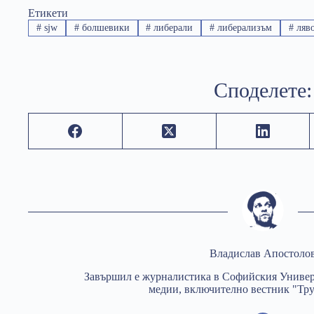
Етикети
#
sjw
#
болшевики
#
либерали
#
либерализъм
#
ляв
Споделете:
Владислав Апостоло
Завършил е журналистика в Софийския Универс
медии, включително вестник "Тру