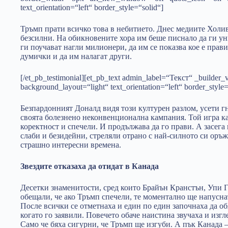
text_orientation=“left“ border_style=“solid“]
Тръмп прати всичко това в небитието. Днес медиите Холив
безсилни. На обикновените хора им беше писнало да ги униж
ги поучават нагли милионери, да им се показва кое е прави
думички и да им налагат други.
[/et_pb_testimonial][et_pb_text admin_label=“Текст“ _builder_
background_layout=“light“ text_orientation=“left“ border_style=
Безпардонният Доналд видя този културен разлом, усети г
своята болезнено неконвенционална кампания. Той игра к
коректност и спечели. И продължава да го прави. А засег
слаби и безидейни, стреляли отрано с най-силното си оръ
страшно интересни времена.
Звездите отказаха да отидат в Канада
Десетки знаменитости, сред които Брайън Кранстън, Упи Г
обещали, че ако Тръмп спечели, те моментално ще напусн
После всички се отметнаха и един по един започнаха да об
когато го заявили. Повечето обаче наистина звучаха и изг
Само че бяха сигурни, че Тръмп ще изгуби. А пък Канада – 