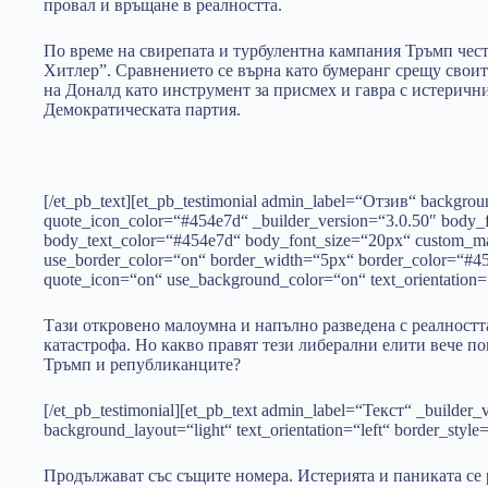
провал и връщане в реалността.
По време на свирепата и турбулентна кампания Тръмп чест
Хитлер”. Сравнението се върна като бумеранг срещу своит
на Доналд като инструмент за присмех и гавра с истеричн
Демократическата партия.
[/et_pb_text][et_pb_testimonial admin_label=“Отзив“ backgrou
quote_icon_color=“#454e7d“ _builder_version=“3.0.50″ body_f
body_text_color=“#454e7d“ body_font_size=“20px“ custom_mar
use_border_color=“on“ border_width=“5px“ border_color=“#
quote_icon=“on“ use_background_color=“on“ text_orientation=“l
Тази откровено малоумна и напълно разведена с реалността
катастрофа. Но какво правят тези либерални елити вече по
Тръмп и републиканците?
[/et_pb_testimonial][et_pb_text admin_label=“Текст“ _builder_
background_layout=“light“ text_orientation=“left“ border_style=
Продължават със същите номера. Истерията и паниката се 