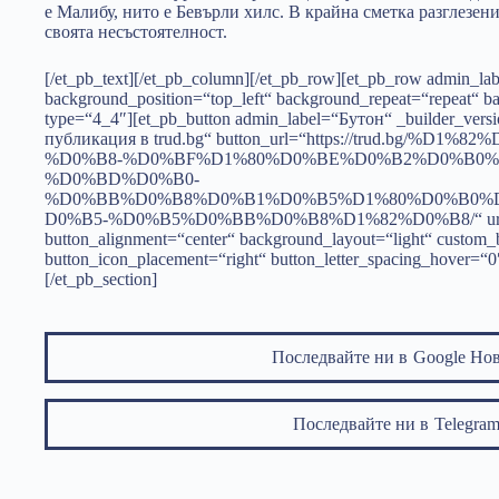
е Малибу, нито е Бевърли хилс. В крайна сметка разглезен
своята несъстоятелност.
[/et_pb_text][/et_pb_column][/et_pb_row][et_pb_row admin_la
background_position=“top_left“ background_repeat=“repeat“ ba
type=“4_4″][et_pb_button admin_label=“Бутон“ _builder_vers
публикация в trud.bg“ button_url=“https://trud.bg/
%D0%B8-%D0%BF%D1%80%D0%BE%D0%B2%D0%B0%
%D0%BD%D0%B0-
%D0%BB%D0%B8%D0%B1%D0%B5%D1%80%D0%B0%
D0%B5-%D0%B5%D0%BB%D0%B8%D1%82%D0%B8/“ url_
button_alignment=“center“ background_layout=“light“ custom_b
button_icon_placement=“right“ button_letter_spacing_hover=“0
[/et_pb_section]
Последвайте ни в
Google Но
Последвайте ни в
Telegr