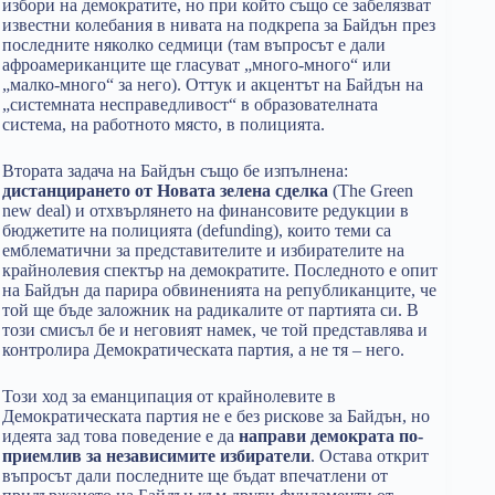
избори на демократите, но при който също се забелязват
известни колебания в нивата на подкрепа за Байдън през
последните няколко седмици (там въпросът е дали
афроамериканците ще гласуват „много-много“ или
„малко-много“ за него). Оттук и акцентът на Байдън на
„системната несправедливост“ в образователната
система, на работното място, в полицията.
Втората задача на Байдън също бе изпълнена:
дистанцирането от Новата зелена сделка
(The Green
new deal) и отхвърлянето на финансовите редукции в
бюджетите на полицията (defunding), които теми са
емблематични за представителите и избирателите на
крайнолевия спектър на демократите. Последното е опит
на Байдън да парира обвиненията на републиканците, че
той ще бъде заложник на радикалите от партията си. В
този смисъл бе и неговият намек, че той представлява и
контролира Демократическата партия, а не тя – него.
Този ход за еманципация от крайнолевите в
Демократическата партия не е без рискове за Байдън, но
идеята зад това поведение е да
направи демократа по-
приемлив за независимите избиратели
. Остава открит
въпросът дали последните ще бъдат впечатлени от