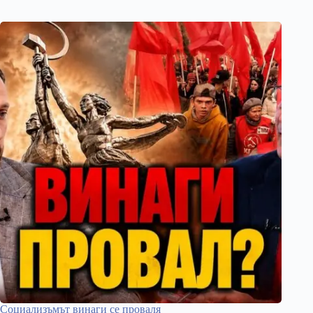
Социализъмът винаги се проваля