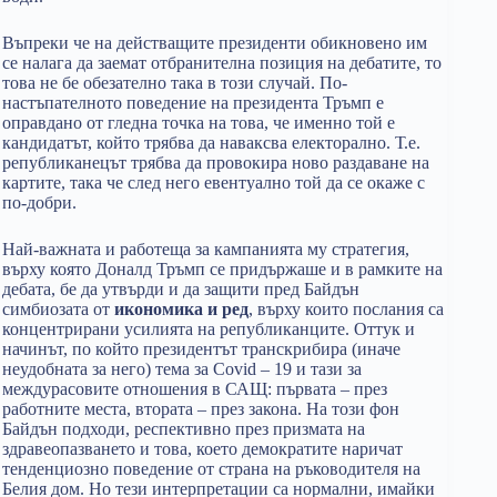
Въпреки че на действащите президенти обикновено им
се налага да заемат отбранителна позиция на дебатите, то
това не бе обезателно така в този случай. По-
настъпателното поведение на президента Тръмп е
оправдано от гледна точка на това, че именно той е
кандидатът, който трябва да наваксва електорално. Т.е.
републиканецът трябва да провокира ново раздаване на
картите, така че след него евентуално той да се окаже с
по-добри.
Най-важната и работеща за кампанията му стратегия,
върху която Доналд Тръмп се придържаше и в рамките на
дебата, бе да утвърди и да защити пред Байдън
симбиозата от
икономика и ред
, върху които послания са
концентрирани усилията на републиканците. Оттук и
начинът, по който президентът транскрибира (иначе
неудобната за него) тема за Covid – 19 и тази за
междурасовите отношения в САЩ: първата – през
работните места, втората – през закона. На този фон
Байдън подходи, респективно през призмата на
здравеопазването и това, което демократите наричат
тенденциозно поведение от страна на ръководителя на
Белия дом. Но тези интерпретации са нормални, имайки