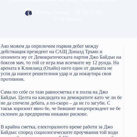
Мартин Табаков
02/10/2020
Политика
Ако можем да оприличим първия дебат между
действащия президент на САЩ Доналд Тръмп и
опонента му от Демократическата партия Джо Байдън на
боксов мач, то той се игра във всичките му 12 рунда. На
арената в Кливланд (Охайо) нито един от двамата не
успя да нанесе решителния удар и да нокаутира своя
противник.
Сама по себе си тази равносметка е в полза на Джо
Байдън. Целта на кандидата на демократите като че ли бе
не да спечели дебата, а по-скоро – да не го загуби. С
такъв хоризонт явно бе, че бившият вицепрезидент не бе
склонен да предприема никакви рискове.
В крайна сметка, електоралното време работи за Джо
Байдън: според социологическите проучвания той води