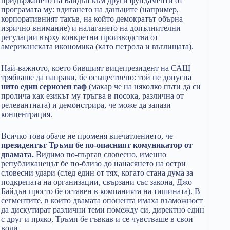
придържането на Байдън към други фундаменти от
програмата му: вдигането на данъците (например,
корпоративният такъв, на който демократът обърна
изрично внимание) и налагането на допълнителни
регулации върху конкретни производства от
американската икономика (като петрола и въглищата).
Най-важното, което бившият вицепрезидент на САЩ
трябваше да направи, бе осъществено: той не допусна
нито един сериозен гаф
(макар че на няколко пъти да си
пролича как езикът му тръгва в посока, различна от
релевантната) и демонстрира, че може да запази
концентрация.
Всичко това обаче не променя впечатлението, че
президентът Тръмп бе по-опасният комуникатор от
двамата.
Видимо по-пъргав словесно, именно
републиканецът бе по-близо до нанасянето на остри
словесни удари (след един от тях, когато стана дума за
подкрепата на организации, свързани със закона, Джо
Байдън просто бе оставен в компанията на тишината). В
сегментите, в които двамата опонента имаха възможност
да дискутират различни теми помежду си, директно един
с друг и пряко, Тръмп бе гъвкав и се чувстваше в свои
води.