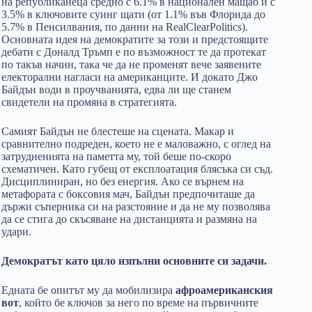
на републиканеца средно с 6.1% в национален мащаб и с
3.5% в ключовите суинг щати (от 1.1% във Флорида до
5.7% в Пенсилвания, по данни на RealClearPolitics).
Основната идея на демократите за този и предстоящите
дебати с Доналд Тръмп е по възможност те да протекат
по такъв начин, така че да не променят вече заявените
електорални нагласи на американците. И докато Джо
Байдън води в проучванията, едва ли ще станем
свидетели на промяна в стратегията.
Самият Байдън не блестеше на сцената. Макар и
сравнително подреден, което не е маловажно, с оглед на
затрудненията на паметта му, той беше по-скоро
схематичен. Като губещ от експлоатация блясъка си съд.
Дисциплиниран, но без енергия. Ако се върнем на
метафората с боксовия мач, Байдън предпочиташе да
държи съперника си на разстояние и да не му позволява
да се стига до скъсяване на дистанцията и размяна на
удари.
Демократът като цяло изпълни основните си задачи.
Едната бе опитът му да мобилизира
афроамериканския
вот
, който бе ключов за него по време на първичните