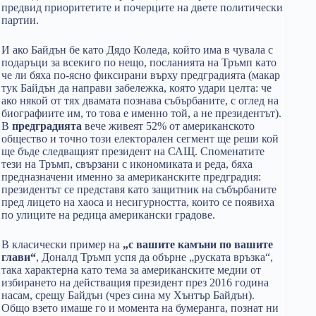
предвид приоритетите и почерците на двете политически
партии.
И ако Байдън бе като Дядо Коледа, който има в чувала с
подаръци за всекиго по нещо, посланията на Тръмп като
че ли бяха по-ясно фиксирани върху предградията (макар
тук Байдън да направи забележка, която удари целта: че
ако някой от тях двамата познава събърбаните, с оглед на
биографиите им, то това е именно той, а не президентът).
В
предградията
вече живеят 52% от американското
общество и точно този електорален сегмент ще реши кой
ще бъде следващият президент на САЩ. Споменатите
тези на Тръмп, свързани с икономиката и реда, бяха
предназначени именно за американските предградия:
президентът се представя като защитник на събърбаните
пред лицето на хаоса и несигурността, които се появиха
по улиците на редица американски градове.
В класически пример на
„с вашите камъни по вашите
глави“
, Доналд Тръмп успя да обърне „руската връзка“,
така характерна като тема за американските медии от
избирането на действащия президент през 2016 година
насам, срещу Байдън (чрез сина му Хънтър Байдън).
Общо взето имаше го и момента на бумеранга, познат ни