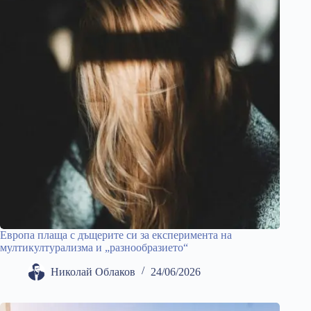
Европа плаща с дъщерите си за експеримента на
мултикултурализма и „разнообразието“
Николай Облаков
24/06/2026