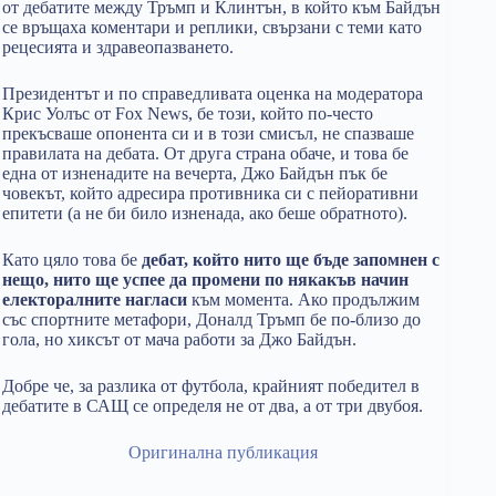
от дебатите между Тръмп и Клинтън, в който към Байдън
се връщаха коментари и реплики, свързани с теми като
рецесията и здравеопазването.
Президентът и по справедливата оценка на модератора
Крис Уолъс от Fox News, бе този, който по-често
прекъсваше опонента си и в този смисъл, не спазваше
правилата на дебата. От друга страна обаче, и това бе
една от изненадите на вечерта, Джо Байдън пък бе
човекът, който адресира противника си с пейоративни
епитети (а не би било изненада, ако беше обратното).
Като цяло това бе
дебат, който нито ще бъде запомнен с
нещо, нито ще успее да промени по някакъв начин
електоралните нагласи
към момента. Ако продължим
със спортните метафори, Доналд Тръмп бе по-близо до
гола, но хиксът от мача работи за Джо Байдън.
Добре че, за разлика от футбола, крайният победител в
дебатите в САЩ се определя не от два, а от три двубоя.
Оригинална публикация