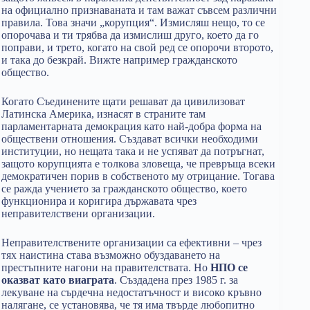
на официално признаваната и там важат съвсем различни
правила. Това значи „корупция“. Измисляш нещо, то се
опорочава и ти трябва да измислиш друго, което да го
поправи, и трето, когато на свой ред се опорочи второто,
и така до безкрай. Вижте например гражданското
общество.
Когато Съединените щати решават да цивилизоват
Латинска Америка, изнасят в страните там
парламентарната демокрация като най-добра форма на
обществени отношения. Създават всички необходими
институции, но нещата така и не успяват да потръгнат,
защото корупцията е толкова зловеща, че превръща всеки
демократичен порив в собственото му отрицание. Тогава
се ражда учението за гражданското общество, което
функционира и коригира държавата чрез
неправителствени организации.
Неправителствените организации са ефективни – чрез
тях наистина става възможно обуздаването на
престъпните нагони на правителствата. Но
НПО се
оказват като виаграта
. Създадена през 1985 г. за
лекуване на сърдечна недостатъчност и високо кръвно
налягане, се установява, че тя има твърде любопитно