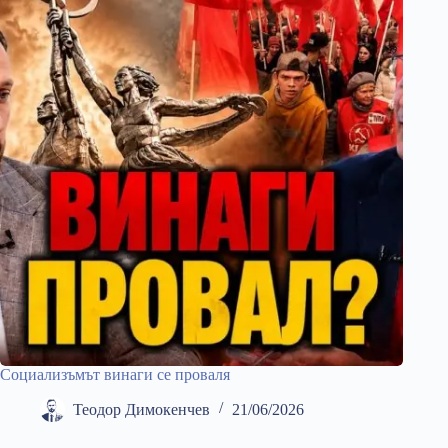
Социализъмът винаги се проваля
Теодор Димокенчев
21/06/2026