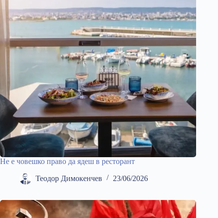
Не е човешко право да ядеш в ресторант
Теодор Димокенчев
23/06/2026