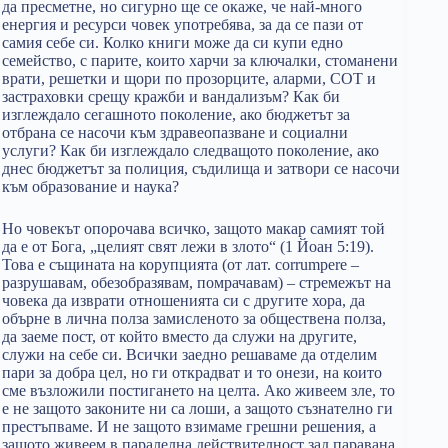
да пресметне, но сигурно ще се окаже, че най-много
енергия и ресурси човек употребява, за да се пази от
самия себе си. Колко книги може да си купи едно
семейство, с парите, които харчи за ключалки, стоманени
врати, решетки и щори по прозорците, аларми, СОТ и
застраховки срещу кражби и вандализъм? Как би
изглеждало сегашното поколение, ако бюджетът за
отбрана се насочи към здравеопазване и социални
услуги? Как би изглеждало следващото поколение, ако
днес бюджетът за полиция, съдилища и затвори се насочи
към образование и наука?
Но човекът опорочава всичко, защото макар самият той
да е от Бога, „целият свят лежи в злото“ (1 Йоан 5:19).
Това е същината на корупцията (от лат. corrumpere –
разрушавам, обезобразявам, помрачавам) – стремежът на
човека да изврати отношенията си с другите хора, да
обърне в лична полза замисленото за обществена полза,
да заеме пост, от който вместо да служи на другите,
служи на себе си. Всички заедно решаваме да отделим
пари за добра цел, но ги открадват и то онези, на които
сме възложили постигането на целта. Ако живеем зле, то
е не защото законите ни са лоши, а защото съзнателно ги
престъпваме. И не защото взимаме грешни решения, а
защото живеем в паралелна действителност зад паравана