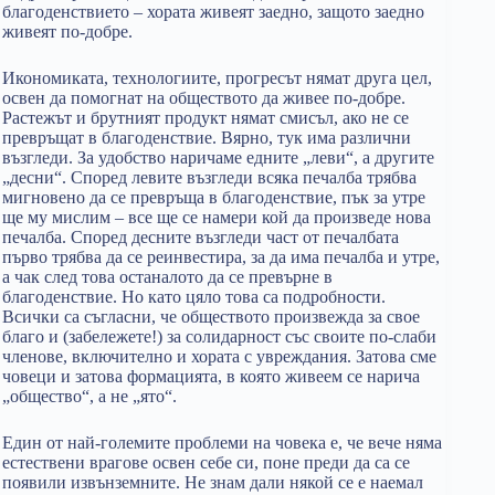
благоденствието – хората живеят заедно, защото заедно
живеят по-добре.
Икономиката, технологиите, прогресът нямат друга цел,
освен да помогнат на обществото да живее по-добре.
Растежът и брутният продукт нямат смисъл, ако не се
превръщат в благоденствие. Вярно, тук има различни
възгледи. За удобство наричаме едните „леви“, а другите
„десни“. Според левите възгледи всяка печалба трябва
мигновено да се превръща в благоденствие, пък за утре
ще му мислим – все ще се намери кой да произведе нова
печалба. Според десните възгледи част от печалбата
първо трябва да се реинвестира, за да има печалба и утре,
а чак след това останалото да се превърне в
благоденствие. Но като цяло това са подробности.
Всички са съгласни, че обществото произвежда за свое
благо и (забележете!) за солидарност със своите по-слаби
членове, включително и хората с увреждания. Затова сме
човеци и затова формацията, в която живеем се нарича
„общество“, а не „ято“.
Един от най-големите проблеми на човека е, че вече няма
естествени врагове освен себе си, поне преди да са се
появили извънземните. Не знам дали някой се е наемал