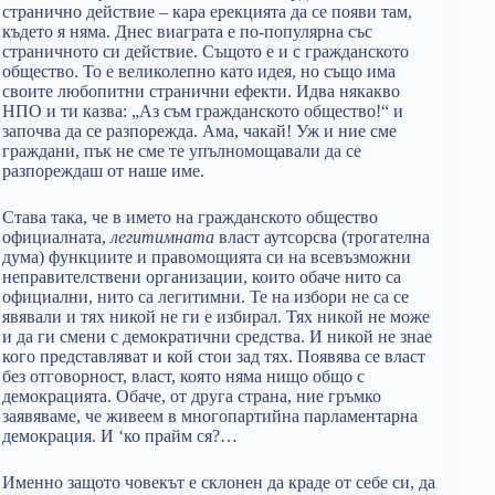
странично действие – кара ерекцията да се появи там,
където я няма. Днес виаграта е по-популярна със
страничното си действие. Същото е и с гражданското
общество. То е великолепно като идея, но също има
своите любопитни странични ефекти. Идва някакво
НПО и ти казва: „Аз съм гражданското общество!“ и
започва да се разпорежда. Ама, чакай! Уж и ние сме
граждани, пък не сме те упълномощавали да се
разпореждаш от наше име.
Става така, че в името на гражданското общество
официалната,
легитимната
власт аутсорсва (трогателна
дума) функциите и правомощията си на всевъзможни
неправителствени организации, които обаче нито са
официални, нито са легитимни. Те на избори не са се
явявали и тях никой не ги е избирал. Тях никой не може
и да ги смени с демократични средства. И никой не знае
кого представляват и кой стои зад тях. Появява се власт
без отговорност, власт, която няма нищо общо с
демокрацията. Обаче, от друга страна, ние гръмко
заявяваме, че живеем в многопартийна парламентарна
демокрация. И ‘ко прайм ся?…
Именно защото човекът е склонен да краде от себе си, да