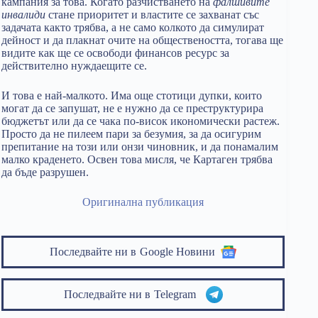
кампания за това. Когато разчистването на
фалшивите
инвалиди
стане приоритет и властите се захванат със
задачата както трябва, а не само колкото да симулират
дейност и да плакнат очите на обществеността, тогава ще
видите как ще се освободи финансов ресурс за
действително нуждаещите се.
И това е най-малкото. Има още стотици дупки, които
могат да се запушат, не е нужно да се преструктурира
бюджетът или да се чака по-висок икономически растеж.
Просто да не пилеем пари за безумия, за да осигурим
препитание на този или онзи чиновник, и да понамалим
малко краденето. Освен това мисля, че Картаген трябва
да бъде разрушен.
Оригинална публикация
Последвайте ни в
Google Новини
Последвайте ни в
Telegram