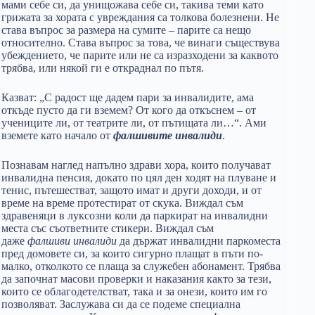
мами себе си, да унищожава себе си, такива теми като
грижата за хората с увреждания са толкова болезнени. Не
става въпрос за размера на сумите – парите са нещо
относително. Става въпрос за това, че винаги съществува
убеждението, че парите или не са изразходени за каквото
трябва, или някой ги е откраднал по пътя.
Казват: „С радост ще дадем пари за инвалидите, ама
откъде пусто да ги вземем? От кого да откъснем – от
учениците ли, от театрите ли, от пътищата ли…“. Ами
вземете като начало от
фалшивите инвалиди
.
Познавам наглед напълно здрави хора, които получават
инвалидна пенсия, докато по цял ден ходят на плуване и
тенис, пътешестват, защото имат и други доходи, и от
време на време протестират от скука. Виждал съм
здравеняци в луксозни коли да паркират на инвалидни
места със съответните стикери. Виждал съм
даже
фалшиви инвалиди
да държат инвалидни паркоместа
пред домовете си, за които сигурно плащат в пъти по-
малко, отколкото се плаща за служебен абонамент. Трябва
да започнат масови проверки и наказания както за тези,
които се облагодетелстват, така и за онези, които им го
позволяват. Заслужава си да се подеме специална