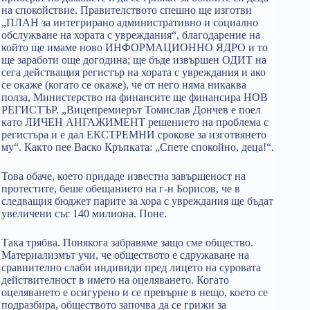
на спокойствие. Правителството спешно ще изготви
„ПЛАН за интегрирано административно и социално
обслужване на хората с увреждания“, благодарение на
който ще имаме ново ИНФОРМАЦИОННО ЯДРО и то
ще заработи още догодина; ще бъде извършен ОДИТ на
сега действащия регистър на хората с увреждания и ако
се окаже (когато се окаже), че от него няма никаква
полза, Министерство на финансите ще финансира НОВ
РЕГИСТЪР. „Вицепремиерът Томислав Дончев е поел
като ЛИЧЕН АНГАЖИМЕНТ решението на проблема с
регистъра и е дал ЕКСТРЕМНИ срокове за изготвянето
му“. Както пее Васко Кръпката: „Спете спокойно, деца!“.
Това обаче, което придаде известна завършеност на
протестите, беше обещанието на г-н Борисов, че в
следващия бюджет парите за хора с увреждания ще бъдат
увеличени със 140 милиона. Поне.
Така трябва. Понякога забравяме защо сме общество.
Материализмът учи, че обществото е сдружаване на
сравнително слаби индивиди пред лицето на суровата
действителност в името на оцеляването. Когато
оцеляването е осигурено и се превърне в нещо, което се
подразбира, обществото започва да се грижи за