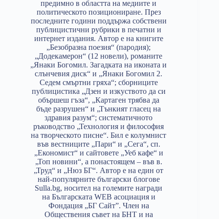
предимно в областта на медиите и
политическото позициониране. През
последните години поддържа собствени
публицистични рубрики в печатни и
интернет издания. Автор е на книгите
„Безобразна поезия“ (пародия);
„Додекамерон“ (12 новели), романите
„Янаки Богомил. Загадката на иконата и
слънчевия диск“ и „Янаки Богомил 2.
Седем смъртни гряха“; сборниците
публицистика „Дзен и изкуството да си
обършеш гъза“, „Картаген трябва да
бъде разрушен“ и „Тънкият гласец на
здравия разум“; систематичното
ръководство „Технология и философия
на творческото писне“. Бил е колумнист
във вестниците „Пари“ и „Сега“, сп.
„Економист“ и сайтовете „Уеб кафе“ и
„Топ новини“, а понастоящем – във в.
„Труд“ и „Нюз БГ“. Автор е на един от
най-популярните български блогове
Sulla.bg, носител на големите награди
на Българската WEB асоциация и
Фондация „БГ Сайт”. Член на
Обществения съвет на БНТ и на