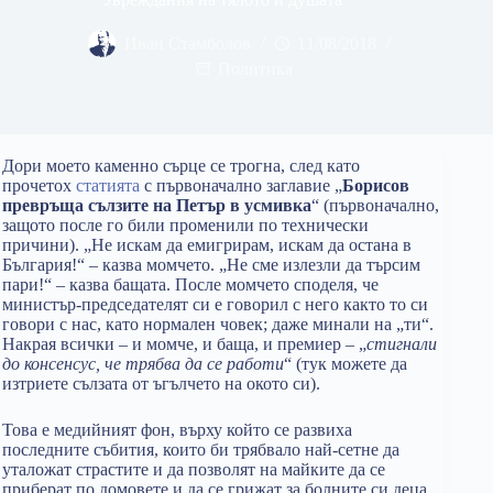
Иван Стамболов
11/08/2018
Политика
Дори моето каменно сърце се трогна, след като
прочетох
статията
с първоначално заглавие „
Борисов
превръща сълзите на Петър в усмивка
“ (първоначално,
защото после го били променили по технически
причини). „Не искам да емигрирам, искам да остана в
България!“ – казва момчето. „Не сме излезли да търсим
пари!“ – казва бащата. После момчето споделя, че
министър-председателят си е говорил с него както то си
говори с нас, като нормален човек; даже минали на „ти“.
Накрая всички – и момче, и баща, и премиер – „
стигнали
до консенсус, че трябва да се работи
“ (тук можете да
изтриете сълзата от ъгълчето на окото си).
Това е медийният фон, върху който се развиха
последните събития, които би трябвало най-сетне да
уталожат страстите и да позволят на майките да се
приберат по домовете и да се грижат за болните си деца