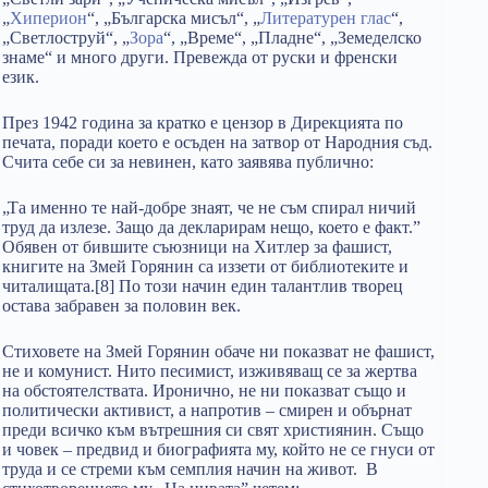
„
Хиперион
“, „Българска мисъл“, „
Литературен глас
“,
„Светлоструй“, „
Зора
“, „Време“, „Пладне“, „Земеделско
знаме“ и много други. Превежда от руски и френски
език.
През 1942 година за кратко е цензор в Дирекцията по
печата, поради което е осъден на затвор от Народния съд.
Счита себе си за невинен, като заявява публично:
„Та именно те най-добре знаят, че не съм спирал ничий
труд да излезе. Защо да декларирам нещо, което е факт.”
Обявен от бившите съюзници на Хитлер за фашист,
книгите на Змей Горянин са иззети от библиотеките и
читалищата.[8] По този начин един талантлив творец
остава забравен за половин век.
Стиховете на Змей Горянин обаче ни показват не фашист,
не и комунист. Нито песимист, изживяващ се за жертва
на обстоятелствата. Иронично, не ни показват също и
политически активист, а напротив – смирен и обърнат
преди всичко към вътрешния си свят християнин. Също
и човек – предвид и биографията му, който не се гнуси от
труда и се стреми към семплия начин на живот. В