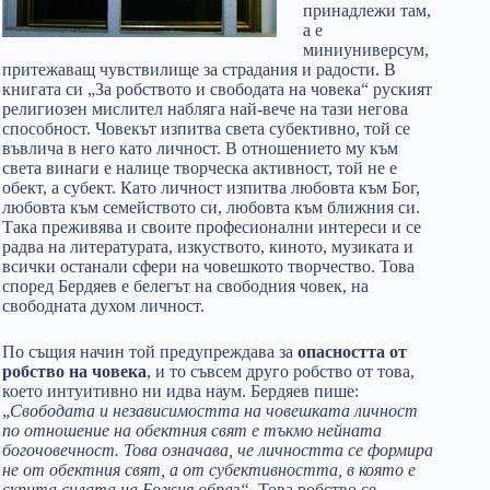
принадлежи там,
а е
миниуниверсум,
притежаващ чувствилище за страдания и радости. В
книгата си „За робството и свободата на човека“ руският
религиозен мислител набляга най-вече на тази негова
способност. Човекът изпитва света субективно, той се
въвлича в него като личност. В отношението му към
света винаги е налице творческа активност, той не е
обект, а субект. Като личност изпитва любовта към Бог,
любовта към семейството си, любовта към ближния си.
Така преживява и своите професионални интереси и се
радва на литературата, изкуството, киното, музиката и
всички останали сфери на човешкото творчество. Това
според Бердяев е белегът на свободния човек, на
свободната духом личност.
По същия начин той предупреждава за
опасността от
робство на човека
, и то съвсем друго робство от това,
което интуитивно ни идва наум. Бердяев пише:
„
Свободата и независимостта на човешката личност
по отношение на обектния свят е тъкмо нейната
богочовечност. Това означава, че личността се формира
не от обектния свят, а от субективността, в която е
скрита силата на Божия образ“.
Това робство се