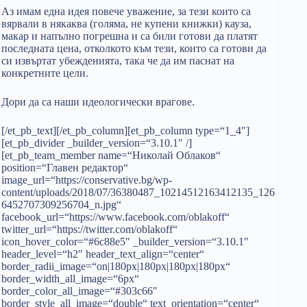
Аз имам една идея повече уважение, за тези които са
вярвали в някаква (голяма, не купени книжки) кауза,
макар и напълно погрешна и са били готови да платят
последната цена, отколкото към тези, които са готови да
си извъртат убежденията, така че да им паснат на
конкретните цели.
Дори да са наши идеологически врагове.
[/et_pb_text][/et_pb_column][et_pb_column type=“1_4″]
[et_pb_divider _builder_version=“3.10.1″ /]
[et_pb_team_member name=“Николай Облаков“
position=“Главен редактор“
image_url=“https://conservative.bg/wp-
content/uploads/2018/07/36380487_10214512163412135_126
6452707309256704_n.jpg“
facebook_url=“https://www.facebook.com/oblakoff“
twitter_url=“https://twitter.com/oblakoff“
icon_hover_color=“#6c88e5″ _builder_version=“3.10.1″
header_level=“h2″ header_text_align=“center“
border_radii_image=“on|180px|180px|180px|180px“
border_width_all_image=“6px“
border_color_all_image=“#303c66″
border_style_all_image=“double“ text_orientation=“center“