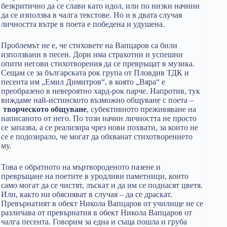
безкритично да се слави като идол, или по низки начини
да се използва в чалга текстове. Но и в двата случая
личността вътре в поета е победена и удушена.
Проблемът не е, че стиховете на Вапцаров са били
използвани в песен. Дори има страхотни и успешни
опити негови стихотворения да се превръщат в музика.
Сещам се за българската рок група от Пловдив ТДК и
песента им „Емил Димитров“, в която „Вяра“ е
преобразено в невероятно хард-рок парче. Напротив, тук
виждаме най-истинското възможно общуване с поета –
творческото общуване
, субективното преживяване на
написаното от него. По този начин личността не просто
се запазва, а се реализира чрез нови похвати, за които не
се е подозирало, че могат да обхванат стихотворението
му.
Това е обратното на мъртвороденото пазене и
превръщане на поетите в уродливи паметници, които
само могат да се чистят, лъскат и да им се поднасят цветя.
Или, както ни обясняват в случая – да се драскат.
Превърнатият в обект Никола Вапцаров от училище не се
различава от превърнатия в обект Никола Вапцаров от
чалга песента. Говорим за една и съща пошла и груба