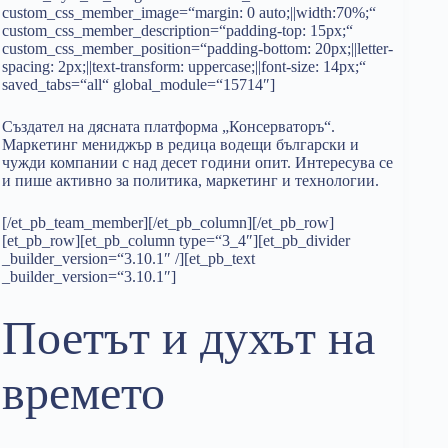
custom_css_member_image=“margin: 0 auto;||width:70%;“
custom_css_member_description=“padding-top: 15px;“
custom_css_member_position=“padding-bottom: 20px;||letter-
spacing: 2px;||text-transform: uppercase;||font-size: 14px;“
saved_tabs=“all“ global_module=“15714″]
Създател на дясната платформа „Консерваторъ“.
Маркетинг мениджър в редица водещи български и
чужди компании с над десет години опит. Интересува се
и пише активно за политика, маркетинг и технологии.
[/et_pb_team_member][/et_pb_column][/et_pb_row]
[et_pb_row][et_pb_column type=“3_4″][et_pb_divider
_builder_version=“3.10.1″ /][et_pb_text
_builder_version=“3.10.1″]
Поетът и духът на
времето