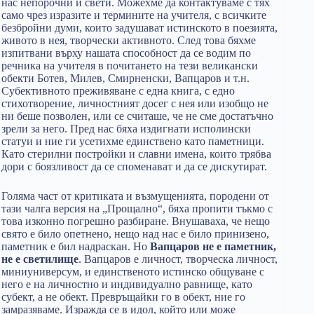
нас непорочни и свети. Можехме да контактуваме с тях
само чрез изразите и термините на учителя, с всичките
безбройни думи, които задушават истинското в поезията,
живото в нея, творчески активното. След това бяхме
изпитвани върху нашата способност да се водим по
речника на учителя в почитането на тези великански
обекти Ботев, Милев, Смирненски, Вапцаров и т.н.
Субективното преживяване с една книга, с едно
стихотворение, личностният досег с нея или изобщо не
ни беше позволен, или се считаше, че не сме достатъчно
зрели за него. Пред нас бяха издигнати исполински
статуи и ние ги усетихме единствено като паметници.
Като стерилни постройки и славни имена, които трябва
дори с боязливост да се споменават и да се дискутират.
Голяма част от критиката и възмущенията, породени от
тази чалга версия на „Прощално“, бяха пропити тъкмо с
това изконно погрешно разбиране. Внушаваха, че нещо
свято е било опетнено, нещо над нас е било принизено,
паметник е бил надраскан. Но
Вапцаров не е паметник,
не е светилище
. Вапцаров е личност, творческа личност,
миниуниверсум, и единственото истинско общуване с
него е на личностно и индивидуално равнище, като
субект, а не обект. Превръщайки го в обект, ние го
замразяваме. Изражда се в идол, който или може