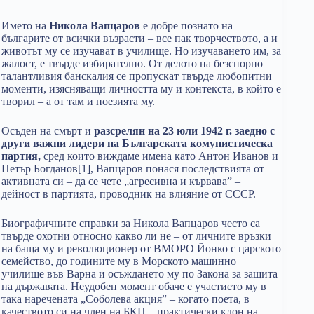
Името на
Никола Вапцаров
е добре познато на
българите от всички възрасти – все пак творчеството, а и
животът му се изучават в училище. Но изучаването им, за
жалост, е твърде избирателно. От делото на безспорно
талантливия банскалия се пропускат твърде любопитни
моменти, изясняващи личността му и контекста, в който е
творил – а от там и поезията му.
Осъден на смърт и
разсрелян на 23 юли 1942 г. заедно с
други важни лидери на Българската комунистическа
партия,
сред които виждаме имена като Антон Иванов и
Петър Богданов[1], Вапцаров понася последствията от
активната си – да се чете „агресивна и кървава” –
дейност в партията, проводник на влияние от СССР.
Биографичните справки за Никола Вапцаров често са
твърде охотни относно какво ли не – от личните връзки
на баща му и революционер от ВМОРО Йонко с царското
семейство, до годините му в Морското машинно
училище във Варна и осъждането му по Закона за защита
на държавата. Неудобен момент обаче е участието му в
така наречената „Соболева акция” – когато поета, в
качеството си на член на БКП – практически клон на