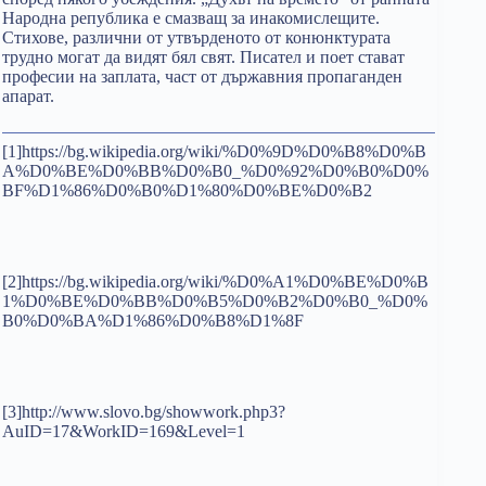
Народна република е смазващ за инакомислещите.
Стихове, различни от утвърденото от конюнктурата
трудно могат да видят бял свят. Писател и поет стават
професии на заплата, част от държавния пропаганден
апарат.
[1]https://bg.wikipedia.org/wiki/%D0%9D%D0%B8%D0%B
A%D0%BE%D0%BB%D0%B0_%D0%92%D0%B0%D0%
BF%D1%86%D0%B0%D1%80%D0%BE%D0%B2
[2]https://bg.wikipedia.org/wiki/%D0%A1%D0%BE%D0%B
1%D0%BE%D0%BB%D0%B5%D0%B2%D0%B0_%D0%
B0%D0%BA%D1%86%D0%B8%D1%8F
[3]http://www.slovo.bg/showwork.php3?
AuID=17&WorkID=169&Level=1