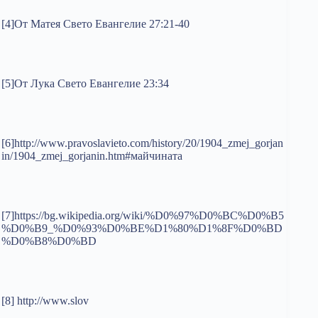
[4]От Матея Свето Евангелие 27:21-40
[5]От Лука Свето Евангелие 23:34
[6]http://www.pravoslavieto.com/history/20/1904_zmej_gorjan
in/1904_zmej_gorjanin.htm#майчината
[7]https://bg.wikipedia.org/wiki/%D0%97%D0%BC%D0%B5
%D0%B9_%D0%93%D0%BE%D1%80%D1%8F%D0%BD
%D0%B8%D0%BD
[8] http://www.slov