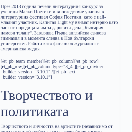
През 2013 година печели литературния конкурс за
ученици Малки Поетики и впоследствие участва в
литературния фестивал София Поетики, като е най-
младият участник. Капитал Light му взимат интервю като
част от поредицата им за даровити деца „България
намери талант“. Завършва Първа английска езикова
гимназия и в момента следва в Нов български
университет. Работи като финансов журналист в
американска медия.
[/et_pb_team_member][/et_pb_column][/et_pb_row]
[et_pb_row][et_pb_column type=“3_4″][et_pb_divider
_builder_version=“3.10.1″ /][et_pb_text
_builder_version=“3.10.1″]
Творчеството и
политиката
Творчеството и личността на артистите (независимо от
вида изкуство) трябва да се разделят (дори самото