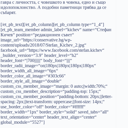
гавра с личността, с човешкото в човека, едно и също
идолопоклонство. А подобни паметници трябва да се
събарят.
[/et_pb_text][/et_pb_column][et_pb_column type=“1_4″]
[et_pb_team_member admin_label=“kichev“ name=“Стефан
Кичев“ position=“редакционен съвет“
image_url=“https://conservative.bg/wp-
content/uploads/2018/07/Stefan_Kichev_2.jpg“
facebook_url=“https://www.facebook.com/stefan.kichev“
_builder_version=“3.9″ header_level=“h2″
header_font=“|700|||||||“ body_font=“||||“
border_radii_image=“on|180px|180px|180px|180px“
border_width_all_image=“6px“
border_color_all_image=“#303c66″
border_style_all_image=“double“
custom_css_member_image=“margin: 0 auto;||width:70%;“
custom_css_member_description=“padding-top: 15px;“
custom_css_member_position=“padding-bottom: 20px;||letter-
spacing: 2px;||text-transform: uppercase;||font-size: 14px;“
use_border_color=“off“ border_color=“#ffffff“
border_width=“1px“ border_style=“solid“ saved_tabs=“all“
text_orientation=“center“ header_text_align=“center“
global_module=“5527″]