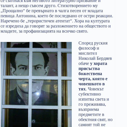
се съотнася към неговото литературно призвание и
талант, а нещо съвсем друго. Стихотворението му
„Прощално“ бе превърнато в чалга песен от младата
певица Антонина, което бе последвано от остри реакции.
Наречено бе „терористичен атентат“. Хора на културата
се изредиха да говорят за разложението на обществото и
младите, за профанизацията на всичко свято.
Според руския
философ и
мислител
Николай Бердяев
обаче
у хората
присъства
божествена
черта, която е
човешкото в
тях
. Човекът
субективно
изпитва света и
го преживява,
възприема
предметите в
обектния свят, но
самият той не