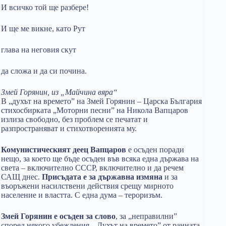
И всичко той ще разбере!
И ще ме викне, като Рут
глава на неговия скут
да сложа и да си почина.
Змей Горянин, из „Майчина вяра“
В „духът на времето” на Змей Горянин – Царска България
стихосбирката „Моторни песни” на Никола Вапцаров
излиза свободно, без проблем се печатат и
разпространяват и стихотворенията му.
Комунистическият деец
Вапцаров
е осъден поради
нещо, за което ще бъде осъден във всяка една държава на
света – включително СССР, включително и да речем
САЩ днес.
Присъдата е за държавна измяна
и за
въоръжени насилствени действия срещу мирното
население и властта. С една дума – тероризъм.
Змей Горянин е осъден за слово
, за „неправилни”
според някого убеждения. „Духът на времето” от ранната