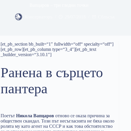
Вапцаров – три гледни точки
Консерваторъ
29/07/2018
Сблъсък
[et_pb_section bb_built=“1″ fullwidth=“off“ specialty=“off“]
[et_pb_row][et_pb_column type=“3_4″][et_pb_text
_builder_version=“3.10.1″]
Ранена в сърцето
пантера
Поетът
Никола Вапцаров
отново се оказа причина за
обществен скандал. Този път несъгласията не бяха около
ролята му като агент на СССР и как това обстоятелство