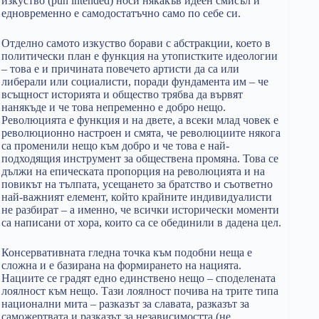
изкуство (pun intended) носи някакъв идеен смисъл и
едновременно е самодостатъчно само по себе си.
Отделно самото изкуство борави с абстракции, което в
политически план е функция на утопистките идеологии
– това е и причината повечето артисти да са или
либерали или социалисти, поради фундамента им – че
всъщност историята и общество трябва да вървят
нанякъде и че това непременно е добро нещо.
Революцията е функция и на двете, а всеки млад човек е
революционно настроен и смята, че революциите някога
са променили нещо към добро и че това е най-
подходящия инструмент за обществена промяна. Това се
дължи на епическата пропорция на революцията и на
повикът на тълпата, усещането за братство и съответно
най-важният елемент, който крайните индивидуалисти
не разбират – а именно, че всички исторически моменти
са написани от хора, които са се обединили в дадена цел.
Консервативната гледна точка към подобни неща е
сложна и е базирана на формирането на нацията.
Нациите се градят едно единствено нещо – споделената
лоялност към нещо. Тази лоялност почива на трите типа
национални мита – разказът за славата, разказът за
саможертвата и разказът за независимостта (не