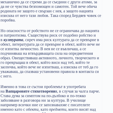
механично да се стреми да се съедини с други атоми, за
да не се чувства безпомощен и самотен. Той вече обича
родината не защото е свързан с нея, а защото нацията
изисква от него тази любов. Така според Бердяев човек се
поробва.
Но опасността от робството не се ограничава до нацията
и патриотизма. Съществува риск от подобно робство и
в
културата
, сиреч има риск културата да се превърне в
обект, литературата да се превърне в обект, който вече не
се изпитва личностно. В нея не се въвличаш, а се
подчиняваш на втвърдяващата сила на опредметения
образ. Овеществяваш активното, личното, творческото и
го превръщаш в обект, който виси над теб, който те
засенчва, който вече не изпитваш, а изисква от теб да го
уважаваш, да спазваш установени правила в контакта си
с него.
Именно в това се състои проблемът в употребата
на
Вапцаровите стихотворени
я, в случая за чалга парче.
Става дума за симптом на по-дълбоко и по-тежко
заболяване в разговора ни за култура. В училище
например всички ние се запознавахме с писателите
именно като с
обекти,
като
предмети
, които висят над