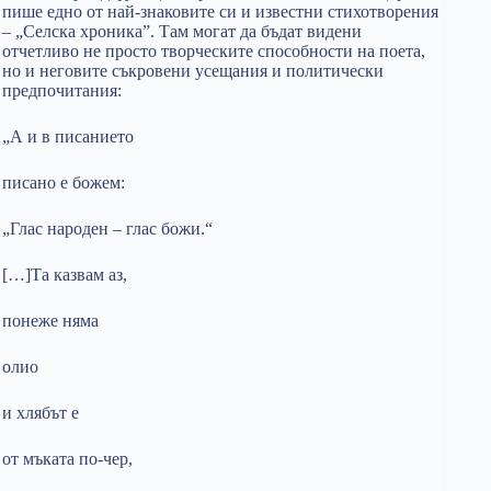
пише едно от най-знаковите си и известни стихотворения
– „Селска хроника”. Там могат да бъдат видени
отчетливо не просто творческите способности на поета,
но и неговите съкровени усещания и политически
предпочитания:
„А и в писанието
писано е божем:
„Глас народен – глас божи.“
[…]Та казвам аз,
понеже няма
олио
и хлябът е
от мъката по-чер,