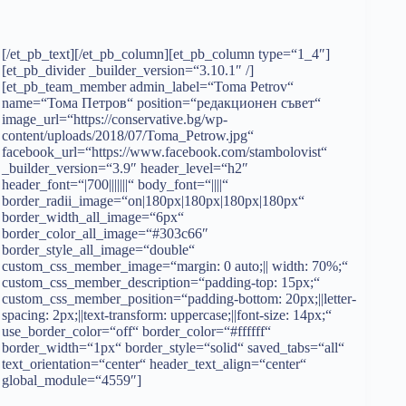
[/et_pb_text][/et_pb_column][et_pb_column type=“1_4″]
[et_pb_divider _builder_version=“3.10.1″ /]
[et_pb_team_member admin_label=“Toma Petrov“
name=“Тома Петров“ position=“редакционен съвет“
image_url=“https://conservative.bg/wp-
content/uploads/2018/07/Toma_Petrow.jpg“
facebook_url=“https://www.facebook.com/stambolovist“
_builder_version=“3.9″ header_level=“h2″
header_font=“|700|||||||“ body_font=“||||“
border_radii_image=“on|180px|180px|180px|180px“
border_width_all_image=“6px“
border_color_all_image=“#303c66″
border_style_all_image=“double“
custom_css_member_image=“margin: 0 auto;|| width: 70%;“
custom_css_member_description=“padding-top: 15px;“
custom_css_member_position=“padding-bottom: 20px;||letter-
spacing: 2px;||text-transform: uppercase;||font-size: 14px;“
use_border_color=“off“ border_color=“#ffffff“
border_width=“1px“ border_style=“solid“ saved_tabs=“all“
text_orientation=“center“ header_text_align=“center“
global_module=“4559″]