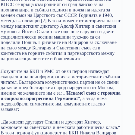
КПСС се връща към родният си град Банско за да
пропагандира и събира подписи в полза на идеята за
военен съюз на Царството със СССР. Годината е 1940,
месецът – ноември.[2] В този момент от историята пактът
между нацисткият диктатор Адолф Хитлер и съветския
му колега Йосиф Сталин все още не е нарушен и двете
социалистически военни машини туко-що са си
поделили Полша. Призивите на Вапцаров за сключване
на съюз между България и Съветският съюз са в
контекста на горните събития и партньорството между
националсоциалистите и болшевиките.
Лозунгите на БКП и РМС от онзи период изглеждат
скандални на неинформирания за историческите събития
читател. Българската комунистическа партия не се свени
да заяви пред българския народ нареденото от Москва,
именно че желанието им е зa:
„[Искаме] съюз с героична
и социално-прогресивна Германия!“
, а за да няма
недоразбрали симпатиите им, комунистите гласно
заявяват:
„Да живеят другарят Сталин и другарят Хитлер,
вождовете на съветската и немската работническа класа.“
В този период функционерът на БКП Никола Вапцаров