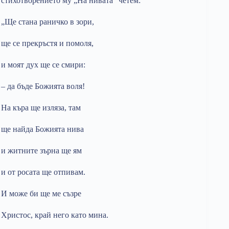
стихотворението му „На нивата” четем:
„Ще стана раничко в зори,
ще се прекръстя и помоля,
и моят дух ще се смири:
– да бъде Божията воля!
На къра ще изляза, там
ще найда Божията нива
и житните зърна ще ям
и от росата ще отпивам.
И може би ще ме съзре
Христос, край него като мина.