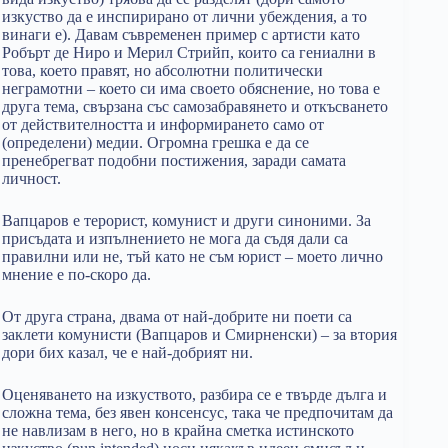
изкуство да е инспирирано от лични убеждения, а то
винаги е). Давам съвременен пример с артисти като
Робърт де Ниро и Мерил Стрийп, които са гениални в
това, което правят, но абсолютни политически
неграмотни – което си има своето обяснение, но това е
друга тема, свързана със самозабравянето и откъсването
от действителността и информирането само от
(определени) медии. Огромна грешка е да се
пренебрегват подобни постижения, заради самата
личност.
Вапцаров е терорист, комунист и други синоними. За
присъдата и изпълнението не мога да съдя дали са
правилни или не, тъй като не съм юрист – моето лично
мнение е по-скоро да.
От друга страна, двама от най-добрите ни поети са
заклети комунисти (Вапцаров и Смирненски) – за втория
дори бих казал, че е най-добрият ни.
Оценяването на изкуството, разбира се е твърде дълга и
сложна тема, без явен консенсус, така че предпочитам да
не навлизам в него, но в крайна сметка истинското