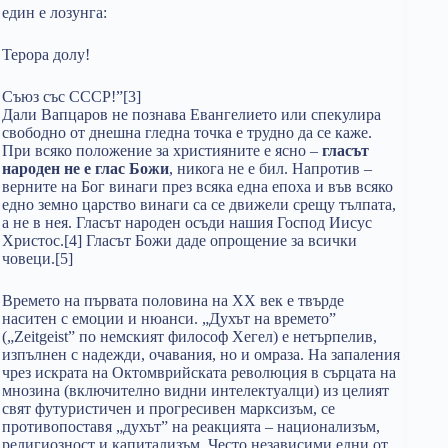
един е лозунга:
Терора долу!
Съюз със СССР!”[3]
Дали Вапцаров не познава Евангелието или спекулира
свободно от днешна гледна точка е трудно да се каже.
При всяко положение за християните е ясно –
гласът
народен не е глас Божи
, никога не е бил. Напротив –
верните на Бог винаги през всяка една епоха и във всяко
едно земно царство винаги са се движели срещу тълпата,
а не в нея. Гласът народен осъди нашия Господ Иисус
Христос.[4] Гласът Божи даде опрощение за всички
човеци.[5]
Времето на първата половина на ХХ век е твърде
наситен с емоции и нюанси. „Духът на времето”
(„Zeitgeist” по немският философ Хегел) е нетърпелив,
изпълнен с надежди, очавания, но и омраза. На запаления
чрез искрата на Октомврийската революция в сърцата на
мнозина (включително видни интелектуалци) из целият
свят футуристичен и прогресивен марксизъм, се
противопоставя „духът” на реакцията – национализъм,
религиозност и капитализъм. Често независими едни от