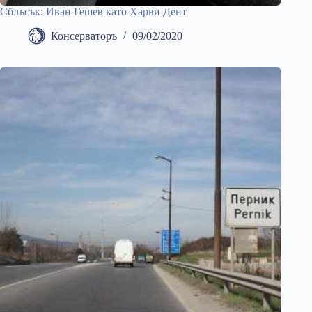
Сблъсък: Иван Гешев като Харви Дент
Консерваторъ
09/02/2020