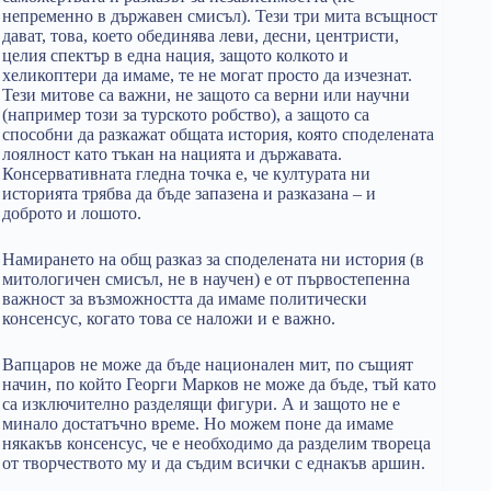
непременно в държавен смисъл). Тези три мита всъщност
дават, това, което обединява леви, десни, центристи,
целия спектър в една нация, защото колкото и
хеликоптери да имаме, те не могат просто да изчезнат.
Тези митове са важни, не защото са верни или научни
(например този за турското робство), а защото са
способни да разкажат общата история, която споделената
лоялност като тъкан на нацията и държавата.
Консервативната гледна точка е, че културата ни
историята трябва да бъде запазена и разказана – и
доброто и лошото.
Намирането на общ разказ за споделената ни история (в
митологичен смисъл, не в научен) е от първостепенна
важност за възможността да имаме политически
консенсус, когато това се наложи и е важно.
Вапцаров не може да бъде национален мит, по същият
начин, по който Георги Марков не може да бъде, тъй като
са изключително разделящи фигури. А и защото не е
минало достатъчно време. Но можем поне да имаме
някакъв консенсус, че е необходимо да разделим твореца
от творчеството му и да съдим всички с еднакъв аршин.