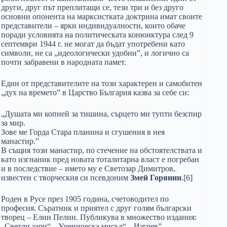
други, друг път преплитащи се, тези три и без друго
основни опонента на марксистката доктрина имат своите
представители – ярки индивидуалности, които обаче
поради условията на политическата конюнктура след 9
септември 1944 г. не могат да бъдат употребени като
символи, не са „идеологически удобни”, и логично са
почти забравени в народната памет.
Един от представителите на този характерен и самобитен
„дух на времето” в Царство България казва за себе си:
„Душата ми копней за тишина, сърцето ми тупти безспир
за мир.
Зове ме Горда Стара планина и сгушения в нея
манастир.”
В същия този манастир, по стечение на обстоятелствата и
като изгнаник пред новата тоталитарна власт е погребан
и в последствие – името му е Светозар Димитров,
известен с творческия си псевдоним
Змей Горянин
.[6]
Роден в Русе през 1905 година, счетоводител по
професия. Съратник и приятел с друг голям български
творец – Елин Пелин. Публикува в множество издания:
„Светли зари“, „Ученическа мисъл“, „Изгрев”,