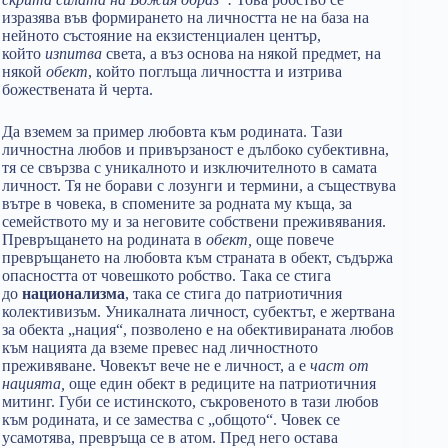
изразява във формирането на личността не на база на
нейното състояние на екзистенциален център,
който
изпитва
света, а въз основа на някой предмет, на
някой
обект
, който поглъща личността и изтрива
божествената й черта.
Да вземем за пример любовта към родината. Тази
личностна любов и привързаност е дълбоко субективна,
тя се свързва с уникалното и изключителното в самата
личност. Тя не борави с лозунги и термини, а съществува
вътре в човека, в спомените за родната му къща, за
семейството му и за неговите собствени преживявания.
Превръщането на родината в
обект,
още повече
превръщането на любовта към страната в обект, съдържа
опасността от човешкото робство. Така се стига
до
национализма
, така се стига до патриотичния
колективизъм. Уникалната личност, субектът, е жертвана
за обекта „нация“, позволено е на обективираната любов
към нацията да вземе превес над личностното
преживяване. Човекът вече не е личност, а е
част от
нацията,
още един обект в редиците на патриотичния
митинг. Губи се истинското, съкровеното в тази любов
към родината, и се замества с „общото“. Човек се
усамотява, превръща се в атом. Пред него остава