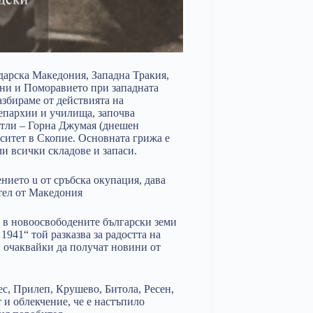
дарска Македония, Западна Тракия,
ини и Поморавието при западната
азбираме от действията на
 епархии и училища, започва
тли – Горна Джумая (днешен
рситет в Скопие. Основната грижа е
и всички складове и запаси.
нието u от сръбска окупация, дава
тел от Македония
т в новоосвободените български земи
1941“ той разказва за радостта на
о, очаквайки да получат новини от
с, Прилеп, Крушево, Битола, Ресен,
 и облекчение, че е настъпило