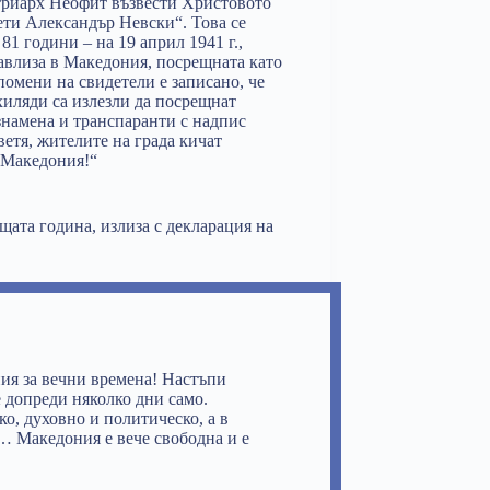
атриарх Неофит възвести Христовото
ети Александър Невски“. Това се
81 години – на 19 април 1941 г.,
авлиза в Македония, посрещната като
омени на свидетели е записано, че
хиляди са излезли да посрещнат
 знамена и транспаранти с надпис
ветя, жителите на града кичат
, Македония!“
щата година, излиза с декларация на
ия за вечни времена! Настъпи
 допреди няколко дни само.
ко, духовно и политическо, а в
… Македония е вече свободна и е