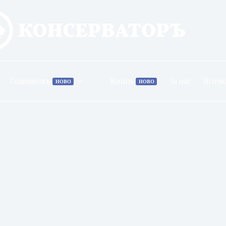
Годишникъ
Книги
За нас
Всичк
НОВО
НОВО