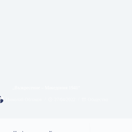
„Възкресение – Македония 1941“
Николай Облаков
27/04/2022
Общество