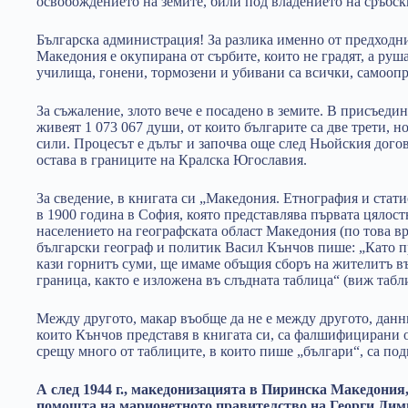
освобождението на земите, били под владението на сръбск
Българска администрация! За разлика именно от предходни
Македония е окупирана от сърбите, които не градят, а ру
училища, гонени, тормозени и убивани са всички, самоопр
За съжаление, злото вече е посадено в земите. В присъеди
живеят 1 073 067 души, от които българите са две трети, н
сили. Процесът е дълъг и започва още след Ньойския догов
остава в границите на Кралска Югославия.
За сведение, в книгата си „Македония. Етнография и стати
в 1900 година в София, която представлява първата цялост
населението на географската област Македония (по това вр
български географ и политик Васил Кънчов пише: „Като 
кази горнитъ суми, ще имаме объщия сборъ на жителитъ в
граница, както е изложена въ слъдната таблица“ (виж табли
Между другото, макар въобще да не е между другото, данн
които Кънчов представя в книгата си, са фалшифицирани 
срещу много от таблиците, в които пише „българи“, са по
А след 1944 г., македонизацията в Пиринска Македония
помощта на марионетното правителство на Георги Дими