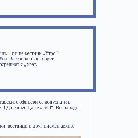
Щип. – пише вестник „Утро“ –
бил. Застанал прав, царят
осрещнат с „Ура“.
гарските офицери са допуснати в
ка! Да живее Цар Борис!“. Всенародна
ки, вестници и друг писмен архив.