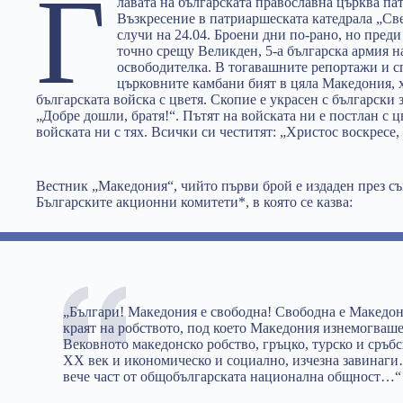
Г
лавата на българската православна църква п
Възкресение в патриаршеската катедрала „Св
случи на 24.04. Броени дни по-рано, но преди 
точно срещу Великден, 5-а българска армия н
освободителка. В тогавашните репортажи и сп
църковните камбани бият в цяла Македония, 
българската войска с цветя. Скопие е украсен с български
„Добре дошли, братя!“. Пътят на войската ни е постлан с ц
войската ни с тях. Всички си честитят: „Христос воскресе
Вестник „Македония“, чийто първи брой е издаден през съ
Българските акционни комитети*, в която се казва:
„Българи! Македония е свободна! Свободна е Македон
краят на робството, под което Македония изнемогваше
Вековното македонско робство, гръцко, турско и сръбс
ХХ век и икономическо и социално, изчезна завинаги
вече част от общобългарската национална общност…“