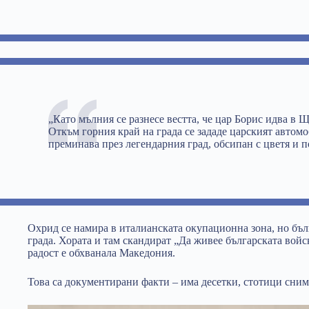
„Като мълния се разнесе вестта, че цар Борис идва в 
Откъм горния край на града се зададе царският автомо
преминава през легендарния град, обсипан с цветя и п
Охрид се намира в италианската окупационна зона, но бъл
града. Хората и там скандират „Да живее българската войс
радост е обхванала Македония.
Това са документирани факти – има десетки, стотици сним