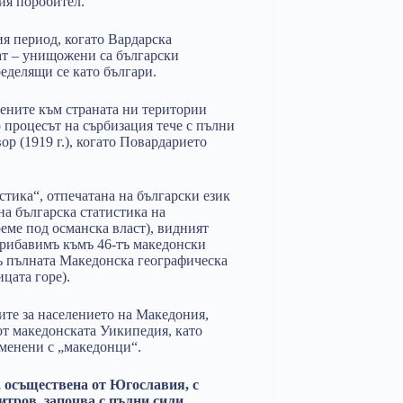
ия поробител.
я период, когато Вардарска
шат – унищожени са български
еделящи се като българи.
нените към страната ни територии
о процесът на сърбизация тече с пълни
ор (1919 г.), когато Повардарието
стика“, отпечатана на български език
на българска статистика на
еме под османска власт), видният
прибавимъ къмъ 46-тъ македонски
ъ пълната Македонска географическа
цата горе).
ите за населението на Македония,
от македонската Уикипедия, като
дменени с „македонци“.
, осъществена от Югославия, с
тров, започва с пълни сили.