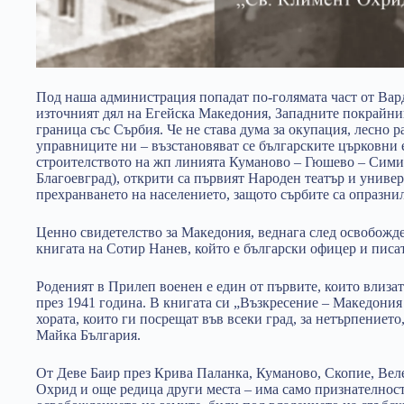
Под наша администрация попадат по-голямата част от Вар
източният дял на Егейска Македония, Западните покрайн
граница със Сърбия. Че не става дума за окупация, лесно р
управниците ни – възстановяват се българските църковни
строителството на жп линията Куманово – Гюшево – Сими
Благоевград), открити са първият Народен театър и униве
прехранването на населението, защото сърбите са опразнил
Ценно свидетелство за Македония, веднага след освобожде
книгата на Сотир Нанев, който е български офицер и писа
Роденият в Прилеп военен е един от първите, които влиза
през 1941 година. В книгата си „Възкресение – Македония 
хората, които ги посрещат във всеки град, за нетърпениет
Майка България.
От Деве Баир през Крива Паланка, Куманово, Скопие, Веле
Охрид и още редица други места – има само признателност