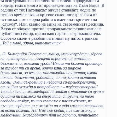
за осигуряване на собственото и семейно добруване са
водеща тема в много от произведенията на Иван Вазов. В
редица от тях Патриархът бичува станалата модна по
негово време в някои кръгове склонност да се бяга от
истинската отговорна работа в името на търсенето на
„служба“. Или, казано на езика на съвременната десница,
Вазов се обявява против неоправданото разширяване на
публичния сектор, прахосващ парите на данъкоплатеца.
Особено силен е разобличителният му патос в разказа
„
Той е млад, здрав, интелигентен
“:
„
О, Българийо! Богата си, майко, млечногръда си, здрава
си, силнокръвна си, свещена кърмачко на немощни,
безжизнени, изкилени уроди! Имаш ти богати простори
за труда; ти си арена, която кани за широка
деятелност, за велики, многоплодни начинания; имаш
полета безконечни, родовити, сочни, които остават
ялови; имаш съкровища в недрата си-пренебрегнати;
стихийни жажди и потребности – неудовлетворени!
Твоето слънце жизнедарно не запаля с топлите си лучи в
душата ни пламъка на енергията, струите на твоя
свободен въздух, които гълтаме с наслаждение, не
пълнят гърдите ни с жажда на горда самостоятелност,
за волни полети. Не! Ние сме бедни, ние сме жалки и
малодушни. Благородният пот на ралото, почтената