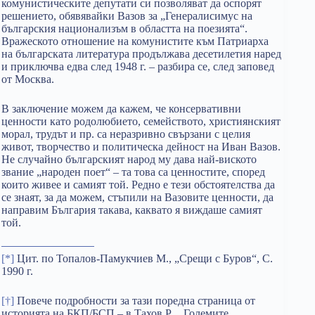
комунистическите депутати си позволяват да оспорят
решението, обявявайки Вазов за „Генералисимус на
българския национализъм в областта на поезията“.
Вражеското отношение на комунистите към Патриарха
на българската литература продължава десетилетия наред
и приключва едва след 1948 г. – разбира се, след заповед
от Москва.
В заключение можем да кажем, че консервативни
ценности като родолюбието, семейството, християнският
морал, трудът и пр. са неразривно свързани с целия
живот, творчество и политическа дейност на Иван Вазов.
Не случайно българският народ му дава най-виското
звание „народен поет“ – та това са ценностите, според
които живее и самият той. Редно е тези обстоятелства да
се знаят, за да можем, стъпили на Вазовите ценности, да
направим България такава, каквато я виждаше самият
той.
[*]
Цит. по Топалов-Памукчиев М., „Срещи с Буров“, С.
1990 г.
[†]
Повече подробности за тази поредна страница от
историята на БКП/БСП – в Тахов Р., „Големите