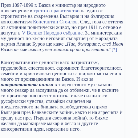
През 1897-1899 г. Вазов е министър на народното
просвещение в
третото правителство
на един от
строителите на съвременна България и на българския
консерватизъм
Константин Стоилов
. След това се оттегля
от активния политически живот, но през 1911 г. отново е
депутат в
V Велико Народно събрание
. За министерската
му дейност по-късно неговият съпартиец от Народната
партия Атанас Буров ще каже „
Ние, българите, след Иван
Вазов не сме имали умен министър на просветата
.“
[*]
Консервативните ценности като патриотизъм,
трудолюбие, спестовност, скромност, благотворителност,
семейни и християнски ценности са широко застъпени в
много от произведенията на Вазов. И ако за
патриотичната нишка
в творчеството му е казано
много (макар да заслужава да се отбележи, че в късните
си произведения поетът потиска иначе силните си
русофилски чувства, ставайки свидетел на
предателството на бившата освободителка спрямо
България през Балканските войни, както и на агресията ѝ
срещу нас през Първата световна война), то бихме
желали да маркираме макар и бегло и другите
консервативни идеи, изразени в него.