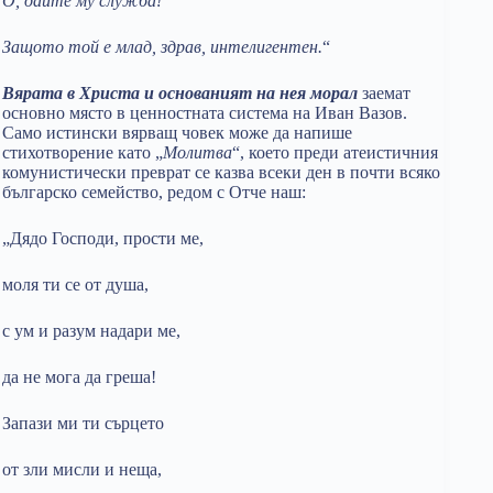
О, дайте му служба!
Защото той е млад, здрав, интелигентен.
“
Вярата в Христа и основаният на нея морал
заемат
основно място в ценностната система на Иван Вазов.
Само истински вярващ човек може да напише
стихотворение като „
Молитва
“, което преди атеистичния
комунистически преврат се казва всеки ден в почти всяко
българско семейство, редом с Отче наш:
„Дядо Господи, прости ме,
моля ти се от душа,
с ум и разум надари ме,
да не мога да греша!
Запази ми ти сърцето
от зли мисли и неща,