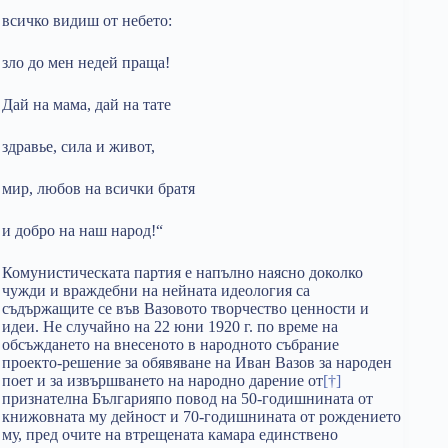
всичко видиш от небето:
зло до мен недей праща!
Дай на мама, дай на тате
здравье, сила и живот,
мир, любов на всички братя
и добро на наш народ!“
Комунистическата партия е напълно наясно доколко
чужди и враждебни на нейната идеология са
съдържащите се във Вазовото творчество ценности и
идеи. Не случайно на 22 юни 1920 г. по време на
обсъждането на внесеното в народното събрание
проекто-решение за обявяване на Иван Вазов за народен
поет и за извършването на народно дарение от
[†]
признателна Българияпо повод на 50-годишнината от
книжовната му дейност и 70-годишнината от рождението
му, пред очите на втрещената камара единствено