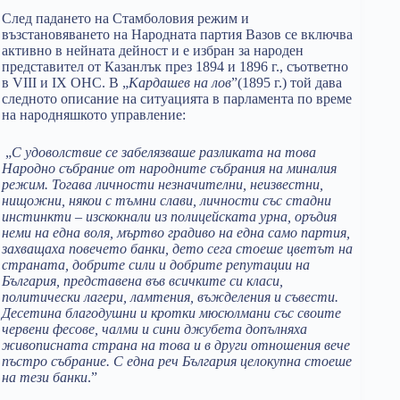
След падането на Стамболовия режим и
възстановяването на Народната партия Вазов се включва
активно в нейната дейност и е избран за народен
представител от Казанлък през 1894 и 1896 г., съответно
в VIII и IX ОНС. В „
Кардашев на лов
”(1895 г.) той дава
следното описание на ситуацията в парламента по време
на народняшкото управление:
„
С удоволствие се забелязваше разликата на това
Народно събрание от народните събрания на миналия
режим. Тогава личности незначителни, неизвестни,
нищожни, някои с тъмни слави, личности със стадни
инстинкти – изскокнали из полицейската урна, оръдия
неми на една воля, мъртво градиво на една само партия,
захващаха повечето банки, дето сега стоеше цветът на
страната, добрите сили и добрите репутации на
България, представена във всичките си класи,
политически лагери, ламтения, въжделения и съвести.
Десетина благодушни и кротки мюсюлмани със своите
червени фесове, чалми и сини джубета допълняха
живописната страна на това и в други отношения вече
пъстро събрание. С една реч България целокупна стоеше
на тези банки
.”