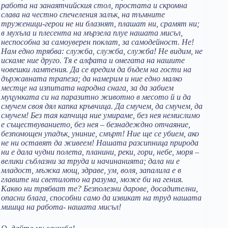
работа на занаятчийския стол, простата и скромна
слава на честно спечеления залък, на тъмните
труженици-герои не ни блазнят, плашат ни, срамят ни;
в мухъла и плесента на мързела плуе нашата мисъл,
неспособна за самоуверен пoклат, за самодейност. Не!
Нам едно трябва: служба, служба, служба! Не видим, не
искаме ние друго. Тя е алфата и омегата на нашите
човешки ламтения. Да се вредим да бъдем на гости на
държавната трапеза; да намерим и ние едно малко
местце на изпитата народна снага, за да забием
муцунката си на паразитно животно в месото й и да
смучем своя дял капка кръвчица. Да смучем, да смучем, да
смучем! Без тая капчица ние умираме, без нея немислимо
е съществуванието, без нея – безнадеждно отчаяние,
безпомощен упадък, униние, смърт! Ние ще се убием, ако
не ни оставят да живеем! Нашата разсипница природа
ни е дала чудни полета, планини, реки, гори, небе, моря –
велики съблазни за труда и начинанията; дала ни е
младост, мъжка мощ, здраве, ум, воля, запалила е в
главите ни светилото на разума, може би на гения.
Какво ни трябват те? Безполезни дарове, досадителни,
опасни блага, способни само да извикат на труд нашата
мишца на работа- нашата мисъл!