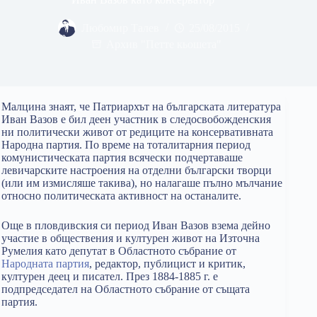
Любомир Талев
25/08/2015
Архив "Петте кьошета"
Малцина знаят, че Патриархът на българската литература
Иван Вазов е бил деен участник в следосвобожденския
ни политически живот от редиците на консервативната
Народна партия. По време на тоталитарния период
комунистическата партия всячески подчертаваше
левичарските настроения на отделни български творци
(или им измисляше такива), но налагаше пълно мълчание
относно политическата активност на останалите.
Още в пловдивския си период Иван Вазов взема дейно
участие в обществения и културен живот на Източна
Румелия като депутат в Областното събрание от
Народната партия
, редактор, публицист и критик,
културен деец и писател. През 1884-1885 г. е
подпредседател на Областното събрание от същата
партия.