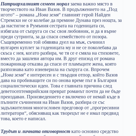
Патриархалният семеен морал
заема важно място в
творчеството на Иван Вазов. В продължението на „Под
игото“ – романа „
Нова земя
“ главният герой Найден
Стремски не се колебае да премине Дунава през нощта, за
да настигне в Румъния сестрата на годеницата си,
избягала от съпруга си със своя любовник, и да я върне
преди сутринта, за да спаси семейството от позора.
Същевременно той обявява дуел на мъж, съчинил
вулгарен куплет за годеницата му и не се поколебава да
скъса с нея, когато разбира, че тя се е смяла на стиховете,
вместо да зашлеви автора им. В друг епизод от романа
пожарникар отказва да спаси от пламъците жена, която
разпознава като изневерила на съпруга си. Впрочем
„
Нова земя
“ е интересен и с твърдия отпор, който Вазов
дава на пробиващите си по онова време път в България
социалистически идеи. Това е главната причина след
деветосептемврийския преврат романът почти да не бъде
преиздаван. Произведението е включено от немай къде в
пълните съчинения на Иван Вазов, разбира се със
задължителния многословен предговор от „прогресивни
литератори“, обясняващ как творецът не е имал предвид
това, което е написал.
Трудът и личната отговорност
като основно средство