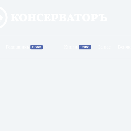
Годишникъ
Книги
За нас
Всичк
НОВО
НОВО