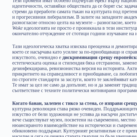
Тези промени имат особено подчертан ефект върху национ
идентичности, оставяйки обществата да се борят със задача
стреми да преработи самата тъкан на културата под претен
и прогресивния либерализъм. В залите на западните акаде
разногласие относно целта на музеите – разногласие, коет
Woke
идеологията не просто е проникнала в тези институции
окончателно отчуждение от стотици години изучаване на и
Тази идеологическа хватка изисква преоценка и демонтира
което се насърчава като усилие за по-приобщаващо и спра
изкуството, очевидно е
дискриминация срещу европейск
естетическата оценка и стипендия бяха отстранени, замене
дезинфекцирана, ревизионистка версия на историята. Акти
прикритието на справедливост и приобщаване, са любопи
по строгите стандарти за заслуги, които те заклеймяват к
Те имат за цел не само да допълнят, но и да заменят традиц
съответствие с техните политически мотивирани програми
Когато банан, залепен с тиксо за стена, се изправи сре
културна революция става рязко очевиден. Поддръжниците 
изкуство от бели художници не успява да насърчи достатъч
вече съществуват музеи, посветени на съвременно, местно
нюансираното взаимодействие на исторически и съвременн
обикновено поддържат. Културният релативизъм се е прев
насилие и сега се очаква старата гвардия да бъде увещавана