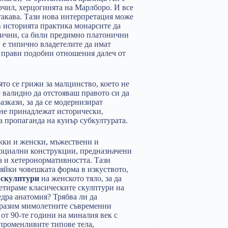
рчил, херцогинята на Марлборо. И все
такава. Тази нова интерпретация може
в историята практика монарсите да
нтични, са били предимно платонични
 e типично владетелите да имат
 прави подобни отношения далеч от
оято се грижи за малцинство, което не
 валидно да отстояваш правото си да
зкази, за да се модернизират
 не принадлежат исторически,
а пропаганда на куиър субкултурата.
жки и женски, мъжествени и
социални конструкции, предназначени
а и хетеронормативността. Тази
яйки човешката форма в изкуството,
 скулптури
на женското тяло, за да
етираме класическите скулптури на
едра анатомия? Трябва ли да
отразим мимолетните съвременни
 от 90-те години на миналия век с
променливите типове тела,