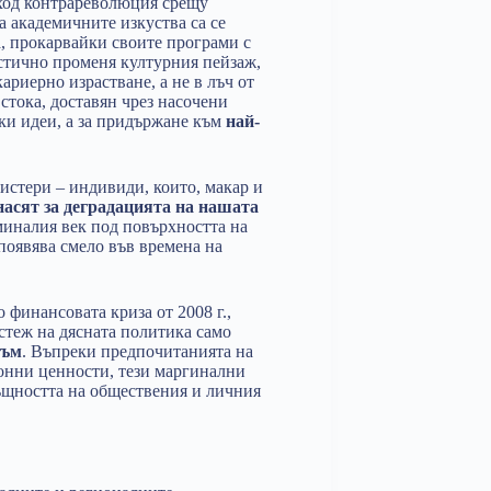
 ход контрареволюция срещу
а академичните изкуства са се
, прокарвайки своите програми с
астично променя културния пейзаж,
риерно израстване, а не в лъч от
стока, доставян чрез насочени
ски идеи, а за придържане към
най-
истери – индивиди, които, макар и
асят за деградацията на нашата
миналия век под повърхността на
появява смело във времена на
 финансовата криза от 2008 г.,
теж на дясната политика само
зъм
. Въпреки предпочитанията на
онни ценности, тези маргинални
същността на обществения и личния