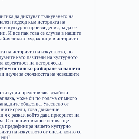
литика да диктуват тълкуването на
нален подход към историята на
 и културни произведения, за да се
и. И все пак това се случва в нашите
най-великите художници в историята.
та на историята на изкуството, но
музеите като пазители на културното
ка коректност на исторически
губим истинско разбиране за нашето
 ни научи за сложността на човешките
ституции представлява дълбока
заплаха, може би по-голяма от много
западните общества. Улеснено от
чните среди, това движение
и я с разказ, който дава приоритет на
а. Основният въпрос остава: ще
 да предефинира нашето културно
ията на изкуството от онези, които се
цели?