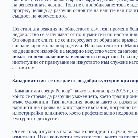
на регресивната левица. Това не е приобщаване; това е ид
прогрес, целяща да разруши основите на нашите най-почи
същност на човечеството.
Негативната реакция на обществото към тези промени беше 
недоволство се заглушават от по-шумните и по-настойчив
Отговорните елити не се интересуват от обратната връзка; 
сигнализирането на добродетели. Наблюдатели като Майк
че днешните изложби на модерно изкуство често са натов
нямат голямо значение за изложеното изкуство
. Това по
институции от празнуване на изкуството към служене кат
активизъм.
Западният свят се нуждае от по-добри културни критиц
„Кампанията срещу Реноар“, която започна през 2015 г., е
който се стреми да разруши уважението, което традиционн
мъже художници. Тази кампания, водена както от разказ за 
нарцистична проява на хипстърско въстание, погрешно бе
илюстрирайки влиянието, което професионално недоволнит
културните дискусии.
Освен това, изгубен в гъсталака е очевидният случай, че „
измислени. Няма конкретни доказателства, които да предпо