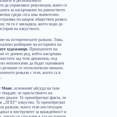
алните и регионалните
та да управляват революция, която се
цията за насърчаване на равенството
мични среди сега има значително
о отразява по-широк обществен разкол.
; тя ги е завладяла, което води до
стория на изкуството.
не на историческите разкази. Това,
ведливо разбиране на историята на
ите художници
. Принципите на
ни от дневен ред, който насърчава
вистите зад тези движения, под
тно непоносими да бъдат оценявани
ато реликви от потисническо минало.
ионните разкази с тези, които са в
.
щу Моне
, основният абсурд на тази
твърдят, че присъствието на
ен диалог. Те пренебрегват факта, че
 и „ЛГБТ“ изкуство. Те пренебрегват
и разкази, които тези институции
ърнал в инструмент за враждебност и
, докато се спускаме в ада на идеите