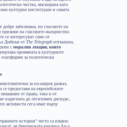
еологическа чистка, маскирана като
тани културни институции и самата
добре забелязана, но гласовете на
и призиви на гласовито малцинство.
те се интересуват само от
ъл Дийкън от
The Telegraph
изтъкнаха,
арени с
морални лекции, които
дчертава промяната в културните
о платформи за политически
и
 симптоматична за по-широк разказ,
о се предоставя на европейските
лишаване от права, така и от
ше издигната до легитимен дискурс,
е активисти сега имат върху
странните истории“ често са изцяло
лагат, че британската кралица Ан е