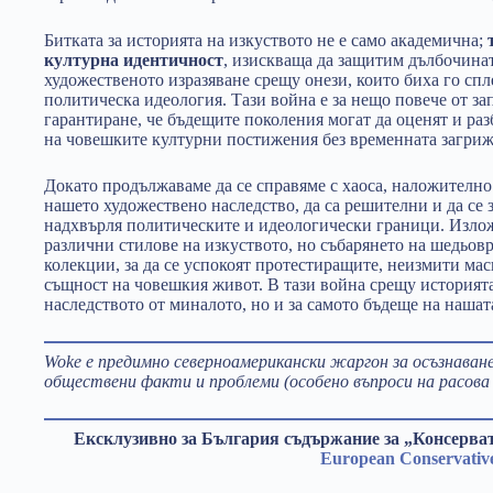
Битката за историята на изкуството не е само академична;
културна идентичност
, изискваща да защитим дълбочинат
художественото изразяване срещу онези, които биха го сп
политическа идеология. Тази война е за нещо повече от за
гарантиране, че бъдещите поколения могат да оценят и ра
на човешките културни постижения без временната загриж
Докато продължаваме да се справяме с хаоса, наложително 
нашето художествено наследство, да са решителни и да се з
надхвърля политическите и идеологически граници. Излож
различни стилове на изкуството, но събарянето на шедьов
колекции, за да се успокоят протестиращите, неизмити ма
същност на човешкия живот. В тази война срещу историята
наследството от миналото, но и за самото бъдеще на нашат
Woke е предимно северноамерикански жаргон за осъзнаван
обществени факти и проблеми (особено въпроси на расова 
Ексклузивно за България съдържание за „Консерва
European Conservativ