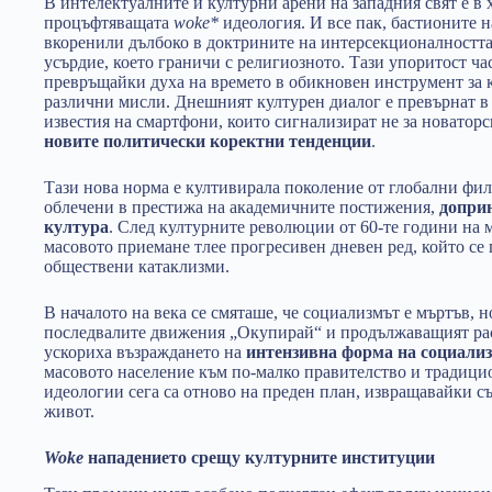
В интелектуалните и културни арени на западния свят е в
процъфтяващата
woke*
идеология. И все пак, бастионите н
вкоренили дълбоко в доктрините на интерсекционалността
усърдие, което граничи с религиозното. Тази упоритост ч
превръщайки духа на времето в обикновен инструмент за ка
различни мисли. Днешният културен диалог е превърнат в 
известия на смартфони, които сигнализират не за новатор
новите политически коректни тенденции
.
Тази нова норма е култивирала поколение от глобални фил
облечени в престижа на академичните постижения,
доприн
култура
. След културните революции от 60-те години на 
масовото приемане тлее прогресивен дневен ред, който се 
обществени катаклизми.
В началото на века се смяташе, че социализмът е мъртъв, но
последвалите движения „Окупирай“ и продължаващият рас
ускориха възраждането на
интензивна форма на социали
масовото население към по-малко правителство и традици
идеологии сега са отново на преден план, извращавайки 
живот.
Woke
нападението срещу културните институции