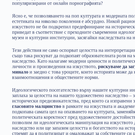
популяризирани от онлайн порнографията?
Ясно е, че позволяването на поп културата и модерната по
естетиката на няколко поколения е абсурдно. Никой рацио
изкуството не би подкрепил предефиниране на исторически
приведат в съответствие с преходните съвременни идеологи
музеи и културни институции, засягайки наследствата на 
Тези действия не само оспорват целостта на интерпретация
също така рискуват да подкопаят образователната роля на 
наследство. Като налагаме модерни ценности и политичес
личности и произведения на изкуството,
рискуваме да за
минало
и заедно с това уроците, които историята може да
взаимоотношения и обществените норми.
Идеологическото посегателство върху нашите културни ин
заплаха за целостта на нашето художествено наследство – 
исторически предизвикателства, пред които са изправени 
гласовито малцинство
в рамките на изкуствата и академи
подкопава самата цел на опазването на културата, заменяйк
политическата коректност пред художествените достойнств
позволим ли идеологическата манипулация на изкуството
наследство или ще запазим целостта и богатството на истор
стремят да я политизират и омаловажат за собствените си 