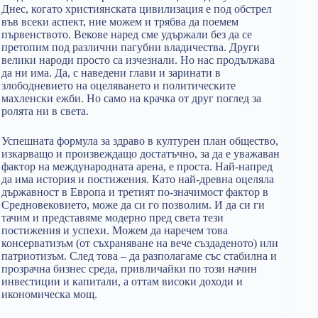
Днес, когато християнската цивилизация е под обстрел
във всеки аспект, ние можем и трябва да поемем
първенството. Векове наред сме удържали без да се
претопим под различни пагубни владичества. Други
велики народи просто са изчезнали. Но нас продължава
да ни има. Да, с наведени глави и заринати в
злободневието на оцеляването и политическите
махленски ежби. Но само на крачка от друг поглед за
ролята ни в света.
Успешната формула за здраво в културен план общество,
изкарващо и произвеждащо достатъчно, за да е уважаван
фактор на международната арена, е проста. Най-напред
да има история и постижения. Като най-древна оцеляла
държавност в Европа и третият по-значимост фактор в
Средновековието, може да си го позволим. И да си ги
тачим и представяме модерно пред света тези
постижения и успехи. Можем да наречем това
консерватизъм (от съхраняване на вече създаденото) или
патриотизъм. След това – да разполагаме със стабилна и
прозрачна бизнес среда, привличайки по този начин
инвестиции и капитали, а оттам високи доходи и
икономическа мощ.