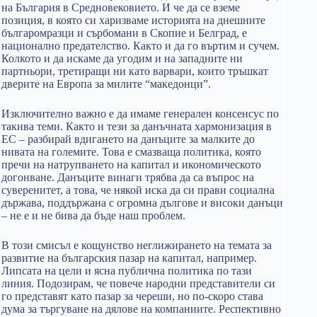
на България в Средновековието. И че да се вземе
позиция, в която си харизваме историята на днешните
българомразци и сърбомани в Скопие и Белград, е
национално предателство. Както и да го въртим и сучем.
Колкото и да искаме да угодим и на западните ни
партньори, третиращи ни като варвари, които тръшкат
дверите на Европа за милите “македонци”.
Изключително важно е да имаме генерален консенсус по
такива теми. Както и тези за данъчната хармонизация в
ЕС – разбирай вдигането на данъците за малките до
нивата на големите. Това е смазваща политика, която
пречи на натрупването на капитал и икономическото
догонване. Данъците винаги трябва да са въпрос на
суверенитет, а това, че някой иска да си прави социална
държава, поддържана с огромна дългове и високи данъци
– не е и не бива да бъде наш проблем.
В този смисъл е кощунство неглижирането на темата за
развитие на българския пазар на капитал, например.
Липсата на цели и ясна публична политика по тази
линия. Подозирам, че повече народни представители си
го представят като пазар за череши, но по-скоро става
дума за търгуване на дялове на компаниите. Респективно