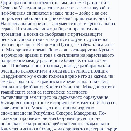
Дори практично погледнато – ако искаме братята ни в
Северна Македония да спрат да се излагат, атакувайки
най-близкия си приятел в наше лице – добре е да сме
остров на стабилност и финансова “привлекателност”.
На терена на историята – аргументите са изцяло на наша
страна. Но животът може да бъде и прагматично
прозаичен, а всеки се съобразява с притежаващите
ресурси. Любопитна ситуация се получи с думите на
руския президент Владимир Путин, че азбуката им идва
от Македонските земи. Ясно е, че господарят на Кремъл
нарочно ни дразни и това в светлината на нарастващото
напрежение между различните блокове, от които сме
част. Проблемът не е толкова донякъде разбираемата и
очевидно некоректната и хлъзгава путинова позиция.
Твърдението му е също толкова вярно като да кажем, че
сме благодарни, че тракийските земи са дали на света
гениалния футболист Христо Стоичков. Македонските и
тракийските земи са географски местности,
съставляващи землището на държавното образувание
България в конкретните исторически моменти. И това се
знае отлично в Москва, затова и няма изрично
споменаване на Република Северна Македония. По-
големият проблем е, че има безродници, които не
осъзнават, че кирилицата действително е създадена от
Климент именно в Охрид – македонското културно сърце