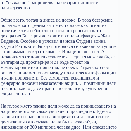
от “гъвкавост” заприличва на безпринципност и
нагаждачество.
Общо взето, тотална липса на посока. В това безвремие
логично е като феникс от пепелта да се въздигнат на
политическия небосклон и тотални ренегати като
докаралия България до фалит и хиперинфлация – Жан
Виденов. Особено в условия на нова Студена война,
където Изтокът и Западът отново са се хванали за гушите
– ние имаме нужда от компас. И национална цел. А
независимо от политическите възгледи, тя може да бъде:
България да просперира и да бъде субект на
международните отношения, не обект. Играч със своя
визия. С приемственост между политическите формации
и ясни приоритети. Без самоцелен реваншизъм и
фанфарно показни наказателни акции. С позитивни цели
и яснота какво да се прави – в стопански, културен и
социален план.
На първо място такива цели може да са повишаването на
националното ни самочувствие и просперитет. Едното
зависи от познаването на историята ни и гигантските
достижения като създаване на българска азбука,
използвана от 300 милиона човека днес. Или спасяването