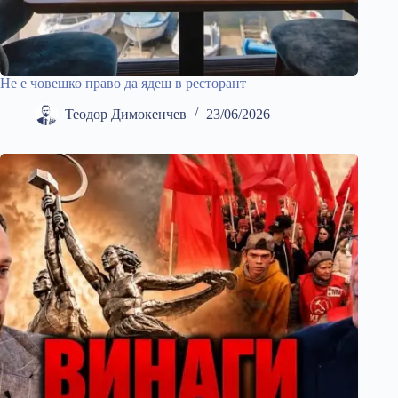
Не е човешко право да ядеш в ресторант
Теодор Димокенчев
23/06/2026