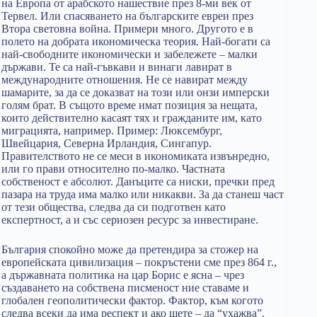
на Европа от арабското нашествие през 8-ми век от
Тервел. Или спасяването на българските евреи през
Втора световна война. Примери много. Другото е в
полето на добрата икономическа теория. Най-богати са
най-свободните икономически и забележете – малки
държави. Те са най-гъвкави и винаги лавират в
международните отношения. Не се навират между
шамарите, за да се доказват на този или онзи имперски
голям брат. В същото време имат позиция за нещата,
които действително касаят тях и гражданите им, като
миграцията, например. Пример: Люксембург,
Швейцария, Северна Ирландия, Сингапур.
Правителството не се меси в икономиката извънредно,
или го прави относително по-малко. Частната
собственост е абсолют. Данъците са ниски, пречки пред
пазара на труда има малко или никакви. За да станеш част
от тези общества, следва да си подготвен като
експертност, а и със сериозен ресурс за инвестиране.
България спокойно може да претендира за стожер на
европейската цивилизация – покръстени сме през 864 г.,
а държавната политика на цар Борис е ясна – чрез
създаването на собствена писменост ние ставаме и
глобален геополитически фактор. Фактор, към когото
следва всеки да има респект и ако щете – да “ухажва”.