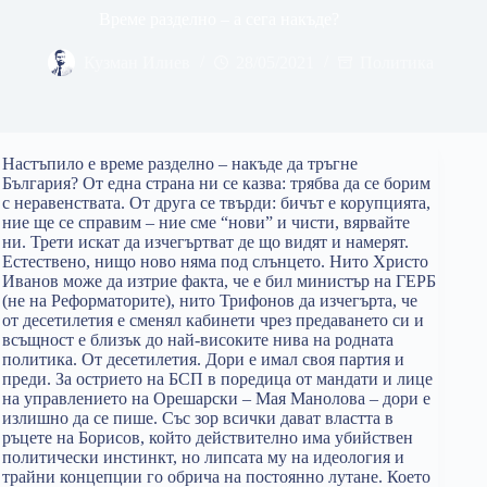
Време разделно – а сега накъде?
Кузман Илиев
28/05/2021
Политика
Настъпило е време разделно – накъде да тръгне
България? От една страна ни се казва: трябва да се борим
с неравенствата. От друга се твърди: бичът е корупцията,
ние ще се справим – ние сме “нови” и чисти, вярвайте
ни. Трети искат да изчегъртват де що видят и намерят.
Естествено, нищо ново няма под слънцето. Нито Христо
Иванов може да изтрие факта, че е бил министър на ГЕРБ
(не на Реформаторите), нито Трифонов да изчегърта, че
от десетилетия е сменял кабинети чрез предаването си и
всъщност е близък до най-високите нива на родната
политика. От десетилетия. Дори е имал своя партия и
преди. За острието на БСП в поредица от мандати и лице
на управлението на Орешарски – Мая Манолова – дори е
излишно да се пише. Със зор всички дават властта в
ръцете на Борисов, който действително има убийствен
политически инстинкт, но липсата му на идеология и
трайни концепции го обрича на постоянно лутане. Което