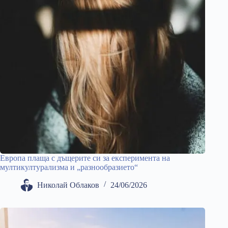
Европа плаща с дъщерите си за експеримента на
мултикултурализма и „разнообразието“
Николай Облаков
24/06/2026