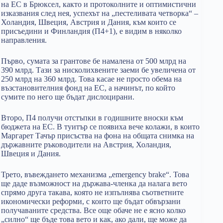
на ЕС в Брюксел, както и протоколните и оптимистични
изказвания след нея, успехът на „пестеливата четворка“ –
Холандия, Швеция, Австрия и Дания, към които се
присъедини и Финландия (П4+1), е видим в няколко
направления.
Първо, сумата за грантове бе намалена от 500 млрд на
390 млрд. Тази за нисколихвените заеми бе увеличена от
250 млрд на 360 млрд. Това касае не просто обема на
възстановителния фонд на ЕС, а начинът, по който
сумите по него ще бъдат дислоцирани.
Второ, П4 получи отстъпки в годишните вноски към
бюджета на ЕС. В туитър се появиха вече колажи, в които
Маргарет Тачър присъства на фона на общата снимка на
държавните ръководители на Австрия, Холандия,
Швеция и Дания.
Трето, въвеждането механизма „emergency brake“. Това
ще даде възможност на държава-членка да налага вето
спрямо друга такава, която не изпълнява съответните
икономически реформи, с които ще бъдат обвързани
получаваните средства. Все още обаче не е ясно колко
„силно“ ще бъде това вето и как, ако дали, ще може да