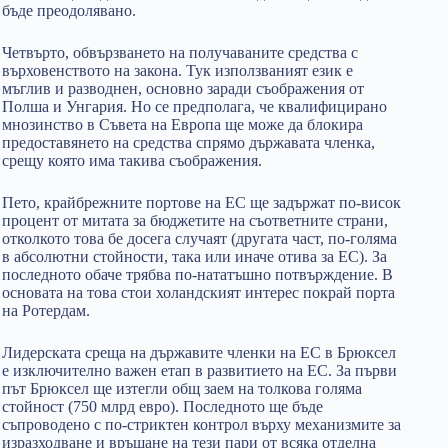
бъде преодолявано.
Четвърто, обвързването на получаваните средства с
върховенството на закона. Тук използваният език е
мъглив и разводнен, основно заради съображения от
Полша и Унгария. Но се предполага, че квалифицирано
мнозинство в Съвета на Европа ще може да блокира
предоставянето на средства спрямо държавата членка,
срещу която има такива съображения.
Пето, крайбрежните портове на ЕС ще задържат по-висок
процент от митата за бюджетите на съответните страни,
отколкото това бе досега случаят (другата част, по-голяма
в абсолютни стойности, така или иначе отива за ЕС). За
последното обаче трябва по-нататъшно потвърждение. В
основата на това стои холандският интерес покрай порта
на Ротердам.
Лидерската среща на държавите членки на ЕС в Брюксел
е изключително важен етап в развитието на ЕС. За първи
път Брюксел ще изтегли общ заем на толкова голяма
стойност (750 млрд евро). Последното ще бъде
съпроводено с по-стриктен контрол върху механизмите за
изразходване и връщане на тези пари от всяка отделна