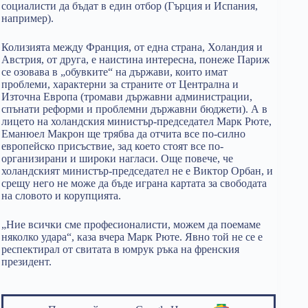
социалисти да бъдат в един отбор (Гърция и Испания,
например).
Колизията между Франция, от една страна, Холандия и
Австрия, от друга, е наистина интересна, понеже Париж
се озовава в „обувките“ на държави, които имат
проблеми, характерни за страните от Централна и
Източна Европа (тромави държавни администрации,
спънати реформи и проблемни държавни бюджети). А в
лицето на холандския министър-председател Марк Рюте,
Еманюел Макрон ще трябва да отчита все по-силно
европейско присъствие, зад което стоят все по-
организирани и широки нагласи. Още повече, че
холандският министър-председател не е Виктор Орбан, и
срещу него не може да бъде играна картата за свободата
на словото и корупцията.
„Ние всички сме професионалисти, можем да поемаме
няколко удара“, каза вчера Марк Рюте. Явно той не се е
респектирал от свитата в юмрук ръка на френския
президент.