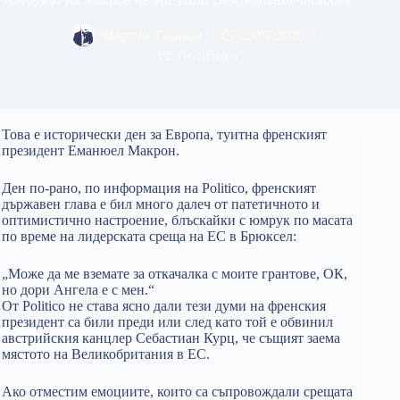
Мартин Табаков
23/07/2020
Политика
Това е исторически ден за Европа, туитна френският
президент Еманюел Макрон.
Ден по-рано, по информация на Politico, френският
държавен глава е бил много далеч от патетичното и
оптимистично настроение, блъскайки с юмрук по масата
по време на лидерската среща на ЕС в Брюксел:
„Може да ме вземате за откачалка с моите грантове, ОК,
но дори Ангела е с мен.“
От Politico не става ясно дали тези думи на френския
президент са били преди или след като той е обвинил
австрийския канцлер Себастиан Курц, че същият заема
мястото на Великобритания в ЕС.
Ако отместим емоциите, които са съпровождали срещата