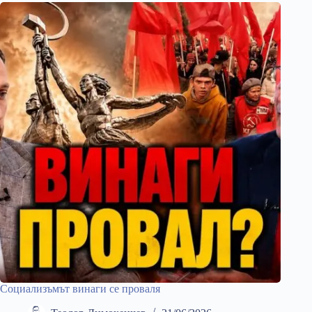
Социализъмът винаги се проваля