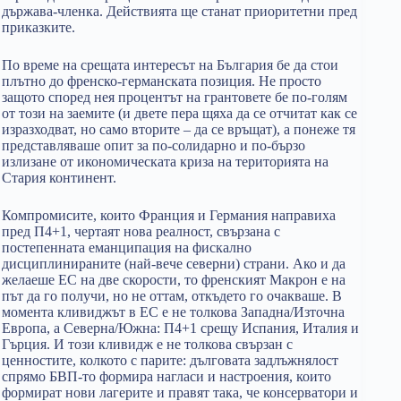
държава-членка. Действията ще станат приоритетни пред
приказките.
По време на срещата интересът на България бе да стои
плътно до френско-германската позиция. Не просто
защото според нея процентът на грантовете бе по-голям
от този на заемите (и двете пера щяха да се отчитат как се
изразходват, но само вторите – да се връщат), а понеже тя
представляваше опит за по-солидарно и по-бързо
излизане от икономическата криза на територията на
Стария континент.
Компромисите, които Франция и Германия направиха
пред П4+1, чертаят нова реалност, свързана с
постепенната еманципация на фискално
дисциплинираните (най-вече северни) страни. Ако и да
желаеше ЕС на две скорости, то френският Макрон е на
път да го получи, но не оттам, откъдето го очакваше. В
момента кливиджът в ЕС е не толкова Западна/Източна
Европа, а Северна/Южна: П4+1 срещу Испания, Италия и
Гърция. И този кливидж е не толкова свързан с
ценностите, колкото с парите: дълговата задлъжнялост
спрямо БВП-то формира нагласи и настроения, които
формират нови лагерите и правят така, че консерватори и