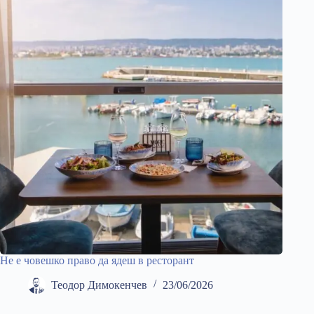
Не е човешко право да ядеш в ресторант
Теодор Димокенчев
23/06/2026