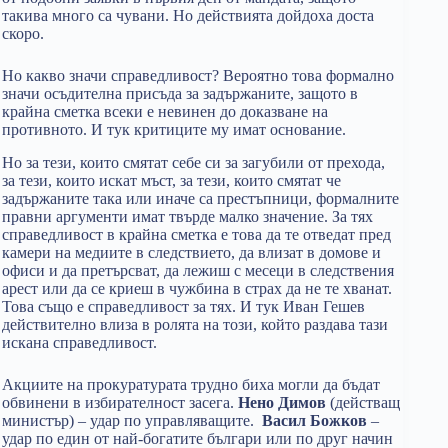
такива много са чувани. Но действията дойдоха доста
скоро.
Но какво значи справедливост? Вероятно това формално
значи осъдителна присъда за задържаните, защото в
крайна сметка всеки е невинен до доказване на
противното. И тук критиците му имат основание.
Но за тези, които смятат себе си за загубили от прехода,
за тези, които искат мъст, за тези, които смятат че
задържаните така или иначе са престъпници, формалните
правни аргументи имат твърде малко значение. За тях
справедливост в крайна сметка е това да те отведат пред
камери на медиите в следствието, да влизат в домове и
офиси и да претърсват, да лежиш с месеци в следствения
арест или да се криеш в чужбина в страх да не те хванат.
Това също е справедливост за тях. И тук Иван Гешев
действително влиза в ролята на този, който раздава тази
искана справедливост.
Акциите на прокуратурата трудно биха могли да бъдат
обвинени в избирателност засега.
Нено Димов
(действащ
министър) – удар по управляващите.
Васил Божков
–
удар по един от най-богатите българи или по друг начин