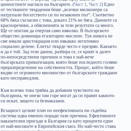
ценностните нагласи на българите. (
Част 1
,
Част 2
) Едно
от тестваните твърдения беше „всички милионери са
натрупали богатството си по незаконен път“. Съответно
68% бяха съгласни с това, докато 21% не бяга. Данните са
красноречиви, а обясненията за тези резултати са много.
Ще се опитам да очертая само няколко. В българското
общество доминира егалитарно мислене. Тук никога не
сме имали аристокрация или някакво легитимно
социално делене. Елитът твърде често е презрян. Какъвто
и да е той. Зад тези данни, разбира се, се крият и далеч
по-непосредствени причини и това е най-вече
българската приватизация, която беше последното голямо
преразпределение на собствеността. Процес, който беше
видян от огромното мнозинство от българските граждани
като несправедлив.
Към всичко това трябва да добавим чувството на
българина, че онези там горе могат да си правят каквото
си искат, защото са безнаказани.
Всъщност целият плач по неефективната ни съдебна
система идва именно поради тази причина. Ефективните
наказателни присъди в България са като проценти едни
от най-високите в Европейския съюз. Но най-често става