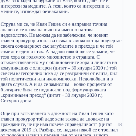
дума за крадец на буркани от мазе, който далеч не е
интересен за медиите. А тези, които са интересни за
медиите, изглеждат безнаказани.
Струва ми се, че Иван Гешев си е направил точния
анализ и се качва на вълната именно на това
недоволство. Не можем да не забележим, че новият
главен прокурор използва всяка възможност да подчертае
своята солидарност със загубилите в прехода и че той
самият е един от тях. А надали някой ще се усъмни, че
тези хора са голямото мнозинство в страната. С
отъждествяването му с обикновените хора и липсата на
комуникация с олигарси (цитат – 30 януари 2020 г.) той
съвсем категорично иска да се разграничи от елита, бил
той политически или икономически. Недолюбван и в
двата случая. А и да се замислим – колко процента от
българите биха се подписали под формулировката
„криминален преход“ (цитат – 30 януари 2020 г.).
Сигурно доста.
Още при встъпването в длъжност на Иван Гешев като
главен прокурор той даде ясна заявка да „покаже на
гражданите, че ще има повече справедливост“ (цитат – 18
декември 2019 г.). Разбира се, надали някой се е трогнал
от подобни заявки в първия ден от мандата, защото