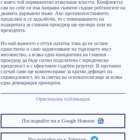
с която той перманентно атакуваше властта. Конфликтът
сам по себе си пък направи скачени съдове рейтингите на
двамата държавни мъже. Ако противопоставянето
продължи и се задълбочи, то с повишаването на
подкрепата за главния прокурор ще ерозира тази на
президента.
Но най-важното е оттук нататък това да не остане
единствено и само задоволяване на търсещото мъст
мнозинство, а всяка една инициатива на главния
прокурор да бъде силно подплатена с юридическа
прецизност и с ефективен съдебен резултат. В противен
случай само ще компенсираме за кратко дефицит на
справедливост, но за сметка на основополагащи за всяка
една демокрация принципи.
Оригинална публикация
Последвайте ни в
Google Новини
Последвайте ни в
Telegram