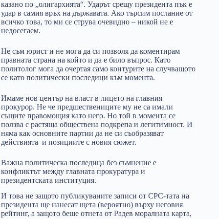
казано по „олигархията“. Ударът срещу президента пък е
удар в самия връх на държавата. Ако търсим послание от
всичко това, то ми се струва очевидно – никой не е
недосегаем.
Не съм юрист и не мога да си позволя да коментирам
правната страна на който и да е било въпрос. Като
политолог мога да очертая само контурите на случващото
се като политически последици към момента.
Имаме нов център на власт в лицето на главния
прокурор. Не че предшествениците му не са имали
същите правомощия като него. Но той в момента се
ползва с растяща обществена подкрепа и легитимност. И
няма как основните партии да не си съобразяват
действията и позициите с новия сюжет.
Важна политическа последица без съмнение е
конфликтът между главната прокуратура и
президентската институция.
И това не защото публикуваните записи от СРС-тата на
президента ще нанесат щета (вероятно) върху неговия
рейтинг, а защото беше отнета от Радев моралната карта,