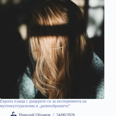
Европа плаща с дъщерите си за експеримента на
мултикултурализма и „разнообразието“
Николай Облаков
24/06/2026