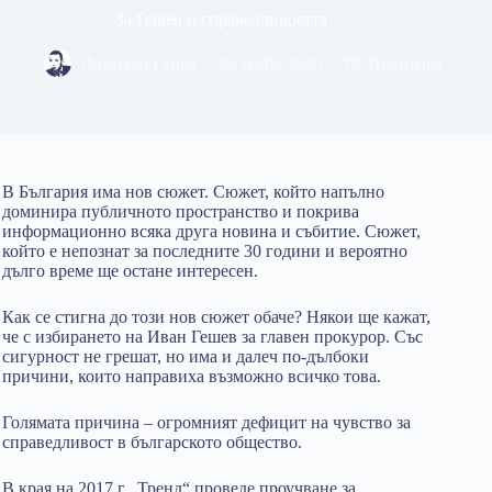
За Гешев и справедливостта
Димитър Ганев
03/02/2020
Политика
В България има нов сюжет. Сюжет, който напълно
доминира публичното пространство и покрива
информационно всяка друга новина и събитие. Сюжет,
който е непознат за последните 30 години и вероятно
дълго време ще остане интересен.
Как се стигна до този нов сюжет обаче? Някои ще кажат,
че с избирането на Иван Гешев за главен прокурор. Със
сигурност не грешат, но има и далеч по-дълбоки
причини, които направиха възможно всичко това.
Голямата причина – огромният дефицит на чувство за
справедливост в българското общество.
В края на 2017 г. „Тренд“ проведе проучване за