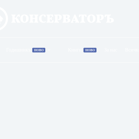
Годишникъ
Книги
За нас
Всичк
НОВО
НОВО