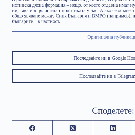
истинска дясна формация – нещо, от което отдавна имат ну
ни, така и в цялостност политиката у нас. А ако се осъще
общо явяване между Синя България и ВМРО (например), п
българите – в частност.
Оригинална публикац
Последвайте ни в
Google Но
Последвайте ни в
Telegr
Споделете: