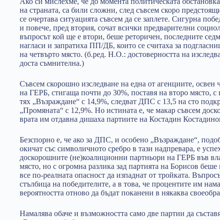
Ако си мислехме, че до момента политическата обстановка
на страната, са били сложни, след съвсем скоро предстоя
се очертава ситуацията съвсем да се заплете. Сигурна побе
и повече, пред втория, сочат всички предварителни социо
въпросът кой ще е втори, беше реторичен, последните се
нагласи и запратиха ПП/ДБ, които се считаха за подгласни
на четвърто място. (б.ред. Н.О.: достоверността на изслед
доста съмнителна.)
Съвсем скорошно изследване на една от агенциите, освен 
на ГЕРБ, стигаща почти до 30%, поставя на второ място, с 
тях „Възраждане“ с 14,9%, следват ДПС с 13,5 на сто подкр
„Промяната“ с 12,9%. Но истината е, че макар съвсем доско
врата им отдавна дишаха партиите на Костадин Костадино
Безспорно е, че ако за ДПС, и особено „Възраждане“, подоб
окичат със символичното сребро в тази надпревара, е успех
доскорошните (не)коалиционни партньори на ГЕРБ във вла
място, но с огромна разлика зад партията на Борисов беше
все по-реалната опасност да изпаднат от тройката. Въпрос
стълбица на победителите, а в това, че процентите им намал
вероятността отново да бъдат поканени в някаква своеобра
Намалява обаче и възможността само две партии да състав