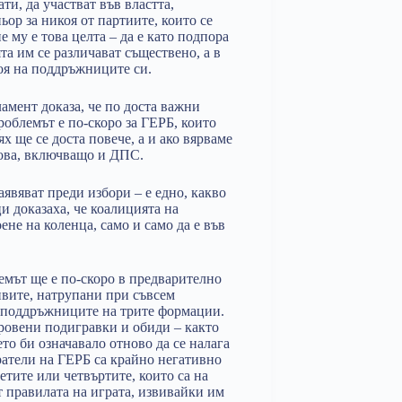
ати, да участват във властта,
ьор за никоя от партиите, които се
е му е това целта – да е като подпора
та им се различават съществено, а в
оя на поддръжниците си.
амент доказа, че по доста важни
роблемът е по-скоро за ГЕРБ, които
х ще се доста повече, а и ако вярваме
кова, включващо и ДПС.
аявяват преди избори – е едно, какво
и доказаха, че коалицията на
ене на коленца, само и само да е във
мът ще е по-скоро в предварително
ивите, натрупани при съвсем
а поддръжниците на трите формации.
кровени подигравки и обиди – както
то би означавало отново да се налага
ратели на ГЕРБ са крайно негативно
етите или четвъртите, които са на
т правилата на играта, извивайки им