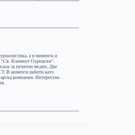
урналистика, а в момента и
 "Св. Климент Охридски".
сала за печатни медии. Две
СУ. В момента работи като
гарска компания. Интересува
ия.