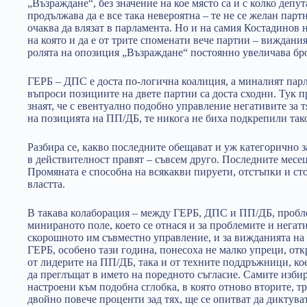
„Възраждане“, без значение на кое място са и с колко депут
продължава да е все така невероятна – те не се желан партн
очаква да влязат в парламента. Но и на самия Костадинов н
на която и да е от трите споменати вече партии – виждания
ролята на опозиция „Възраждане“ постоянно увеличава бр
ГЕРБ – ДПС е доста по-логична коалиция, а миналият парл
въпроси позициите на двете партии са доста сходни. Тук п
знаят, че с евентуално подобно управление негативите за тя
на позицията на ПП/ДБ, те никога не биха подкрепили та
Разбира се, какво последните обещават и уж категорично з
в действителност правят – съвсем друго. Последните месец
Промяната е способна на всякакви пируети, отстъпки и сто
властта.
В такава колаборация – между ГЕРБ, ДПС и ПП/ДБ, пробле
минираното поле, което се отнася и за проблемите и негат
скорошното им съвместно управление, и за вижданията н
ГЕРБ, особено тази година, понесоха не малко упреци, от
от лидерите на ПП/ДБ, така и от техните поддръжници, кое
да преглъщат в името на поредното съгласие. Самите изби
настроени към подобна сглобка, в която отново вторите, тр
двойно повече проценти зад тях, ще се опитват да диктува