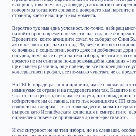
всъщност, това няма ли да доведе до абсолютно повторение
говорим за тоталното сриване в доверието към партиите и
страната, което е налице и към момента.
Вероятно тук има една условност, по-точно, набиращ мног
на който просто времето не му стигна, за да влезе в пред
Процентите, които агенциите сочат, че събират от Синя Бъ
ако в началото тръгнаха от под 1%, вече в няколко социоло
се появиха и социологии, които даже ги доближават дори и
сигурно, няма да се случи на тези избори, но загатва за с
времето не им стигна за по-широкомащабна кампания – не
ще е съвсем различно, още повече, че все по-крещящо се ус
консервативен профил, все по-малко чувстват, че са предс
На ГЕРБ, поради различни причини, им се наложи да отстъ
неминуемо се отрази и на подкрепата към тях. Каквито и о
част от този център, нито им се получи, нито вижданията н
избирателите им са такива, нито пък коалицията с ПП спом
излишно да говорим – те са толкова десни, колкото вероя
въпроси като Истанбулската конвенция и емигрантите, па
определено повече се приближава до консервативното.
И със сигурност не на тези избори, но на следващи, особе
сериозна възможност в парламента да влязат, за пръв път о