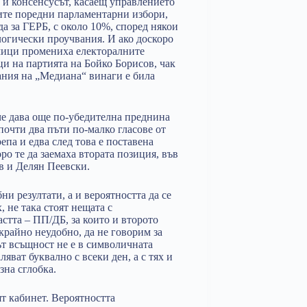
 и консенсусът, касаещ управлението
щите поредни парламентарни избори,
да за ГЕРБ, с около 10%, според някои
логически проучвания. И ако доскоро
дмици промениха електоралните
ци на партията на Бойко Борисов, чак
вания на „Медиана“ винаги е била
че дава още по-убедителна преднина
почти два пъти по-малко гласове от
епа и едва след това е поставена
ро те да заемаха втората позиция, във
в и Делян Пеевски.
ни резултати, а и вероятността да се
, не така стоят нещата с
стта – ПП/ДБ, за които и второто
 крайно неудобно, да не говорим за
ът всъщност не е в символичната
яват буквално с всеки ден, а с тях и
зна сглобка.
ят кабинет. Вероятността