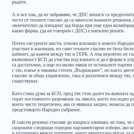
ръцете.
А и все пак, да не забравяме, че ДПС винаги са предпочита
често от техните гласове да са зависели важните решения,
окончателно да изпаднат зад борда при още една колаборац
какво форма, (да не говорим с ДПС) е напълно реален.
Почти сигурните шести, отново влизащи в новото Народно
участват в коалиция, но само техните гласове не биха бил
кабинет, да кажем между тях и ГЕРБ. А пък вероятно не с
възможност БСП да участва под каквато и да е форма в упр
са достатъчни, а още по-малко някоя от останалите партии
с тях, извън в някаква степен „Възраждане“, но както две
гласове за общо управление, така и различията между тях,
съществуват.
Като стана дума за БСП, пред тях стои далеч по-важната за
спрат постоянното разрояване на лявото, което последно 
които чисто теоретично, ако се явяваха заедно, можеха да п
предстоящото Народно събрание.
И съвсем резонно стигаме до въпроса означава ли това, че
скорошни следващи поредни парламентарни избори, ако к
и различията между партиите, които евентуално могат да с