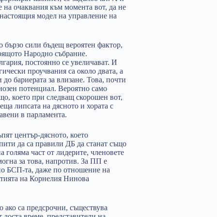
 на очаквания към момента вот, да не
 настоящия модел на управление на
о бързо сили бъдещ вероятен фактор,
стоящото Народно събрание.
лгария, постоянно се увеличават. И
гически проучвания са около двата, а
 до бариерата за влизане. Това, почти
ериозен потенциал. Вероятно само
що, което при следващ скорошен вот,
еща липсата на дясното и хората с
тавени в парламента.
пят център-дясното, което
пити да са правили ДБ да станат също
а голяма част от лидерите, членовете
огна за това, напротив. За ПП е
тно БСП-та, даже по отношение на
ртията на Корнелия Нинова
но ако са предсрочни, съществува
т доста време, представители на