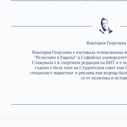
Виктория Георгиева
Виктория Георгиева е изучавала телевизионна ж
"Религията в Европа" в Софийски университет
Стажувала е в спортната редакция на БНТ и е пи
години е била член на Студентския съвет към 
специалист маркетинг и реклама във водеща бъл
се от политика и истор