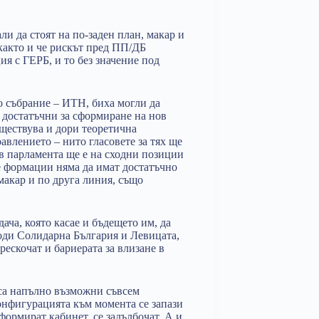
ли да стоят на по-заден план, макар и
 както и че рискът пред ПП/ДБ
ия с ГЕРБ, и то без значение под
 събрание – ИТН, биха могли да
и достатъчни за сформиране на нов
ъществува и дори теоретична
авлението – нито гласовете за тях ще
 в парламента ще е на сходни позиции
те формации няма да имат достатъчно
 макар и по друга линия, също
дача, която касае и бъдещето им, да
роди Солидарна България и Левицата,
рескочат и бариерата за влизане в
 са напълно възможни съвсем
онфигурацията към момента се запази
формират кабинет, се задълбочат. А и