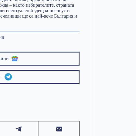
жда – както избирателите, страната
стви евентуален бъдещ консенсус и
ечеливши ще са най-вече България и
ия
вини
am