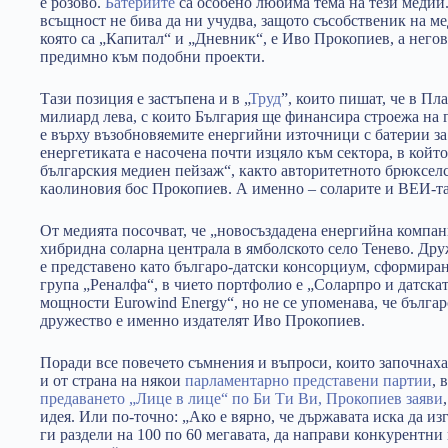
е розово.
Батериите
са особено любима тема на тези медии.
всъщност не бива да ни учудва, защото съсобственик на м
която са „Капитал“ и „Дневник“, е Иво Прокопиев, а негов
предимно към подобни проекти.
Тази позиция е застъпена и в „
Труд
”, които пишат, че в Пл
милиард лева, с които България ще финансира строежа на
е върху възобновяемите енергийни източници с батерии за 
енергетиката е насочена почти изцяло към сектора, в койт
българския медиен пейзаж“, както авторитетното брюксе
каолиновия бос Прокопиев. А именно – соларите и ВЕИ-та
От медията посочват, че „новосъздадена енергийна компан
хибридна соларна централа в ямболското село Тенево. Дру
е представено като българо-датски консорциум, сформира
група „Реналфа“, в чието портфолио е „Соларпро и датска
мощности Eurowind Energy“, но не се упоменава, че бълга
дружество е именно издателят Иво Прокопиев.
Поради все повечето съмнения и въпроси, които започнаха
и от страна на някои
парламентарно представени партии
, 
предаването „Лице в лице“ по Би Ти Ви, Прокопиев заяви
идея. Или по-точно: „Ако е вярно, че държавата иска да из
ги раздели на 100 по 60 мегавата, да направи конкурентни