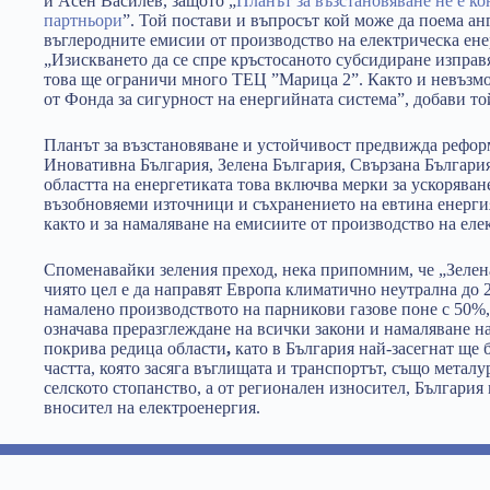
и Асен Василев, защото „
Планът за възстановяване не е к
партньори
”. Той постави и въпросът кой може да поема а
въглеродните емисии от производство на електрическа енерг
„Изискването да се спре кръстосаното субсидиране изправ
това ще ограничи много ТЕЦ ”Марица 2”. Както и невъзмо
от Фонда за сигурност на енергийната система”, добави то
Планът за възстановяване и устойчивост предвижда рефор
Иновативна България, Зелена България, Свързана България
областта на енергетиката това включва мерки за ускоряван
възобновяеми източници и съхранението на евтина енергия
както и за намаляване на емисиите от производство на еле
Споменавайки зеления преход, нека припомним, че „Зелена
чиято цел е да направят Европа климатично неутрална до 20
намалено производството на парникови газове поне с 50%, 
означава преразглеждане на всички закони и намаляване на
покрива редица области
,
като в България най-засегнат ще 
частта, която засяга въглищата и транспортът, също металу
селското стопанство, а от регионален износител, България
вносител на електроенергия.