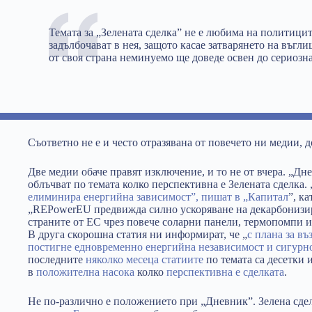
Темата за „Зелената сделка” не е любима на политицит
задълбочават в нея, защото касае затварянето на въгл
от своя страна неминуемо ще доведе освен до сериозна
Съответно не е и често отразявана от повечето ни медии, д
Две медии обаче правят изключение, и то не от вчера. „Д
облъчват по темата колко перспективна е Зелената сделка. 
елиминира енергийна зависимост”, пишат в „Капитал
”, ка
„REPowerEU предвижда силно ускоряване на декарбонизир
страните от ЕС чрез повече соларни панели, термопомпи и
В друга скорошна статия ни информират, че „
с плана за в
постигне едновременно енергийна независимост и сигурнос
последните
няколко месеца
статиите
по темата са десетки и
в
положителна насока
колко
перспективна
е сделката
.
Не по-различно е положението при „Дневник”. Зелена сде