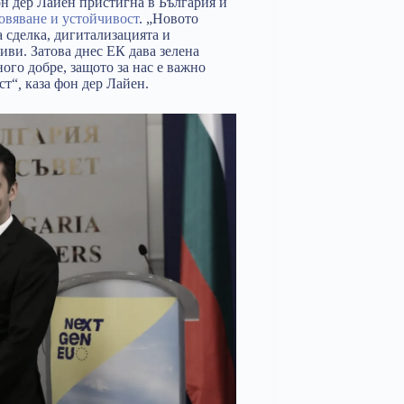
н дер Лайен пристигна в България и
новяване и устойчивост
. „Новото
 сделка, дигитализацията и
иви. Затова днес ЕК дава зелена
ого добре, защото за нас е важно
ст“
,
каза фон дер Лайен.