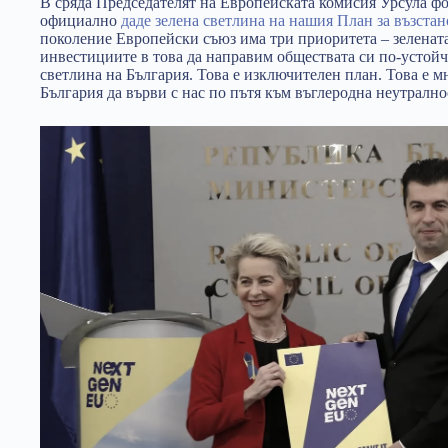
В сряда Председателят на Европейската комисия Урсула фо
официално
даде зелена светлина на нашия План за възста
поколение Европейски съюз има три приоритета – зелената
инвестициите в това да направим обществата си по-устойч
светлина на България. Това е изключителен план. Това е мн
България да върви с нас по пътя към въглеродна неутрално