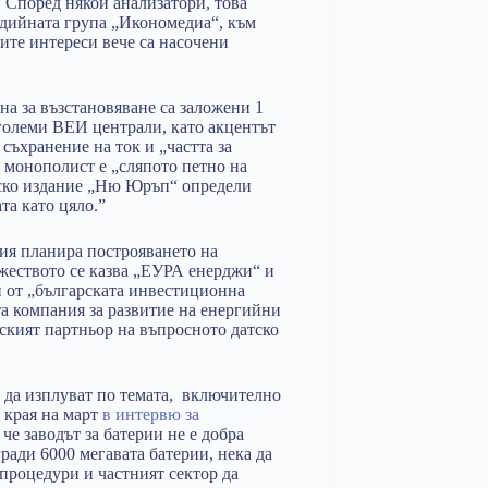
 Според някои анализатори, това
едийната група „Икономедиа“, към
ите интереси вече са насочени
ана за възстановяване са заложени 1
 големи ВЕИ централи, като акцентът
съхранение на ток и „частта за
о монополист е „сляпото петно на
лско издание „Ню Юръп“ определи
та като цяло.”
ия планира построяването на
жеството се казва „ЕУРА енерджи“ и
н от „българската инвестиционна
та компания за развитие на енергийни
рският партньор на въпросното датско
 да изплуват по темата, включително
в края на март
в интервю за
, че заводът за батерии не е добра
гради 6000 мегавата батерии, нека да
 процедури и частният сектор да