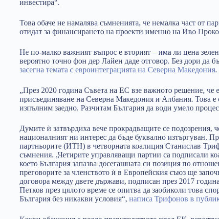
инвестира“.
Това обаче не намалява съмненията, че немалка част от па
отидат за финансирането на проекти именно на Иво Проко
Не по-малко важният въпрос е вторият – има ли цена зелен
вероятно точно фон дер Лайен даде отговор. Без дори да б
засегна темата с евроинтеграцията на Северна Македония
.
„През 2020 година Съвета на ЕС взе важното решение, че е
присъединяване на Северна Македония и Албания. Това е 
изпълним заедно. Разчитам България да води умело процес
Думите ѝ затвърдиха вече прокрадващите се подозрения, ч
националният ни интерес да бъде буквално изтъргуван. Пр
партньорите (ИТН) в четворната коалиция Станислав Три
съмнения. „Четирите управляващи партии са подписали к
което България запазва досегашната си позиция по отнош
преговорите за членството ѝ в Европейския съюз ще започн
договора между двете държави, подписан през 2017 годин
Петков през цялото време се опитва да заобиколи това спо
България без никакви условия“,
написа Трифонов в публик