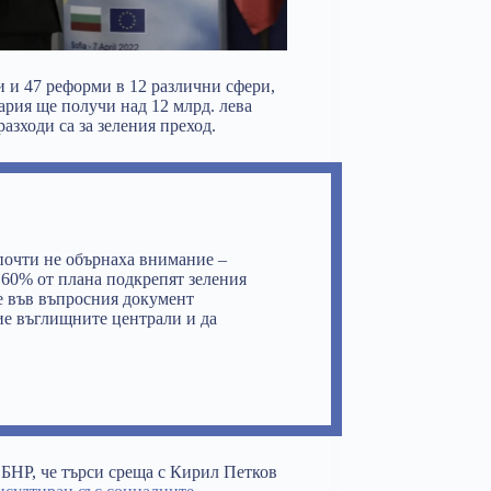
 и 47 реформи в 12 различни сфери,
гария ще получи над 12 млрд. лева
зходи са за зеления преход.
почти не обърнаха внимание –
 60% от плана подкрепят зеления
е във въпросния документ
рие въглищните централи и да
БНР, че
търси среща с Кирил Петков