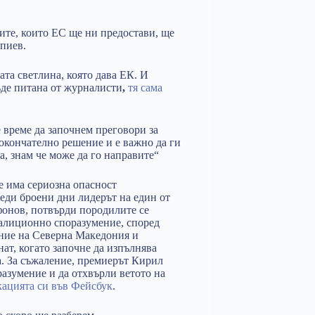
рите, които ЕС ще ни предостави, ще
пиев.
ата светлина, която дава ЕК. И
ъде питана от журналисти
,
тя сама
 време да започнем преговори за
окончателно решение и е важно да ги
а, знам че може да го направите“
е има сериозна опасност
еди броени дни лидерът на един от
фонов, потвърди породилите се
оалиционно споразумение, според
ение на Северна Македония и
ат, когато започне да изпълнява
а. За съжаление, премиерът Кирил
разумение и да отхвърли ветото на
ацията си във Фейсбук
.