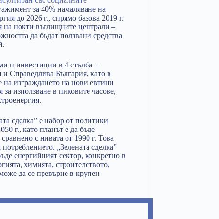
онсултиран със социалните
нгажимент за 40% намаляване на
ия до 2026 г., спрямо базова 2019 г.
я на нокти въглищните централи –
жността да бъдат ползвани средства
й.
ми и инвестиции в 4 стълба –
 и Справедлива България, като в
е на изграждането на нови евтини
 за използване в пиковите часове,
ктроенергия.
та сделка” е набор от политики,
50 г., като планът е да бъде
сравнено с нивата от 1990 г. Това
 потреблението. „Зелената сделка”
бъде енергийният сектор, конкретно в
ргията, химията, строителството,
 може да се превърне в крупен