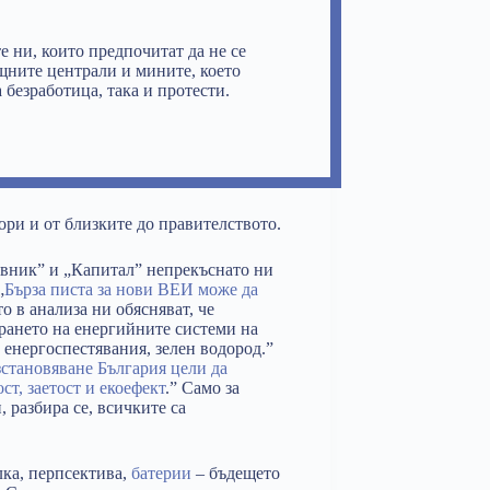
е ни, които предпочитат да не се
ищните централи и мините, което
 безработица, така и протести.
ори и от близките до правителството.
невник” и „Капитал” непрекъснато ни
„
Бърза писта за нови ВЕИ може да
то в анализа ни обясняват, че
ането на енергийните системи на
 енергоспестявания, зелен водород.”
ъзстановяване България цели да
т, заетост и екоефект
.” Само за
, разбира се, всичките са
лка, перпсектива,
батерии
– бъдещето