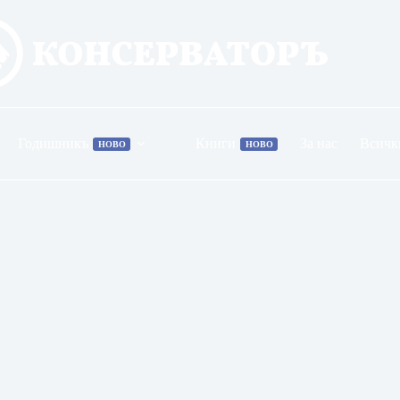
Годишникъ
Книги
За нас
Всичк
НОВО
НОВО