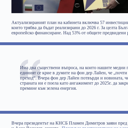
Актуализираният план на кабинета включва 57 инвестиции
които трябва да бъдат реализирани до 2026 г. За целта Бъл
европейско финансиране. Над 53% от общите предвидени ра
Има два съществени въпроса, на които нашите медии 
единият се крие в думите на фон дер Лайен, че
„почти
преход“. Вчера фон дер Лайен потвърди и новината, ч
страната ни е поела като ангажимент до 2025г. да зак
премине към зелена енергия.
Вчера
президентът на КНСБ Пламен Димитров заяви пред 